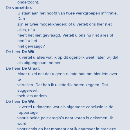
onderzocht.
De
voorzitter:
U staat aan het hoofd van twee werkgroepen infiltratie.
Dan
zijn er twee mogelijkheden: of u vertelt ons hier niet
alles, of u
heeft het niet gevraagd. Vertelt u ons nu niet alles of
heeft u het
niet gevraagd?
De heer
De Wit
:
Ik vertel u alles wat ik op dit ogenblik weet; laten wij dat
als uitgangspunt nemen.
De heer
De Graaf
:
Maar u zei net dat u geen ruimte had om hier iets over
te
vertellen. Dat heb ik u letterlijk horen zeggen. Dat
suggereert
toch iets anders.
De heer
De Wit
:
Ik vertel u datgene wat als algemene conclusie in de
rapportage
vanuit beide politieregio’s naar voren is gekomen. Ik
word
voorzichtig op het moment dat ik daarover in precieze