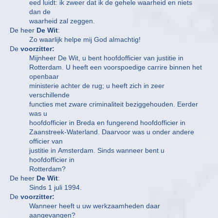
eed luidt: ik zweer dat ik de gehele waarheid en niets
dan de
waarheid zal zeggen.
De heer
De Wit
:
Zo waarlijk helpe mij God almachtig!
De
voorzitter:
Mijnheer De Wit, u bent hoofdofficier van justitie in
Rotterdam. U heeft een voorspoedige carrire binnen het
openbaar
ministerie achter de rug; u heeft zich in zeer
verschillende
functies met zware criminaliteit beziggehouden. Eerder
was u
hoofdofficier in Breda en fungerend hoofdofficier in
Zaanstreek-Waterland. Daarvoor was u onder andere
officier van
justitie in Amsterdam. Sinds wanneer bent u
hoofdofficier in
Rotterdam?
De heer
De Wit
:
Sinds 1 juli 1994.
De
voorzitter:
Wanneer heeft u uw werkzaamheden daar
aangevangen?