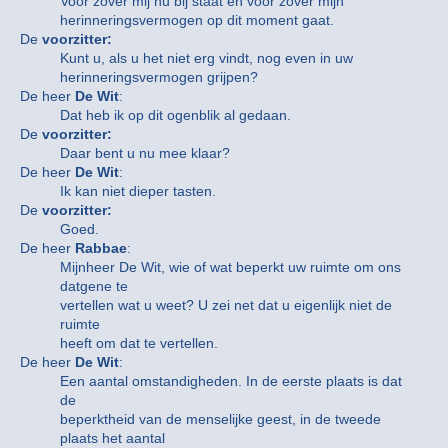
Voor zover mij nu bij staat en voor zover mijn
herinneringsvermogen op dit moment gaat.
De
voorzitter:
Kunt u, als u het niet erg vindt, nog even in uw
herinneringsvermogen grijpen?
De heer
De Wit
:
Dat heb ik op dit ogenblik al gedaan.
De
voorzitter:
Daar bent u nu mee klaar?
De heer
De Wit
:
Ik kan niet dieper tasten.
De
voorzitter:
Goed.
De heer
Rabbae
:
Mijnheer De Wit, wie of wat beperkt uw ruimte om ons
datgene te
vertellen wat u weet? U zei net dat u eigenlijk niet de
ruimte
heeft om dat te vertellen.
De heer
De Wit
:
Een aantal omstandigheden. In de eerste plaats is dat
de
beperktheid van de menselijke geest, in de tweede
plaats het aantal