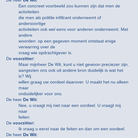
De heer
De Wit
:
Een concreet voorbeeld zou kunnen zijn dat men de
activiteiten
die men als politile infiltrant onderneemt of
andersoortige
activiteiten ook wel eens voor anderen onderneemt. Met
andere
woorden: op een gegeven moment ontstaat enige
verwarring over de
vraag wie opdrachtgever is.
De
voorzitter:
Maar mijnheer De Wit, kunt u niet gewoon preciezer zijn,
aangezien ons ook uit andere bron duidelijk is wat het
is? Wij
willen graag uw oordeel daarover. U maakt het nu alleen
maar
onduidelijker voor ons.
De heer
De Wit
:
Nee, u vraagt mij niet naar een oordeel. U vraagt mij
naar
feiten.
De
voorzitter:
Ik vraag u eerst naar de feiten en dan om een oordeel.
De heer
De Wit
: