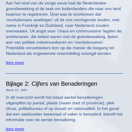
Aan het eind van de vorige eeuw had de Nederlandse
grensbewaking al de taak om buitenlanders die naar ons land
kwamen te registreren. Doel was te voorkomen dat
‘revolutionaire woelingen’ uit de ons omringende landen, met
name in Frankrijk en Duitsland, naar Nederland zouden
overwaaien. Uit angst voor ‘chaos en communisme’ legden de
ambtenaren, die belast waren met de grensbewaking, lijsten
aan van politiek onbetrouwbaren en ‘revolutionairen’.
Potentiële onruststokers kon op die manier de toegang tot
Nederland als ongewenste vreemdeling ontzegd worden.
lees meer
Bijlage 2: Cijfers van Benaderingen
March 22, 1991
In dit overzicht wordt het totaal aantal benaderingen
uitgesplitst op jaartal, plaats (naam stad of provincie), plek
(thuis, politiebureau of op straat) en nationaliteit. In het geval
dat een asielzoeker tweemaal of vaker is benaderd, betreft het
informatie over de eerste benadering.
lees meer