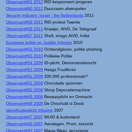
Observant#61 2012
RID bespioneert jongeren
Observant#60 2012
Duurzaam afwimpelen
Security Industry: Israel - the Netherlands
2011
Observant#59 2011
RID protest Twente
Observant#58 2011
Kraaijer, AIVD, De Telegraaf
Observant#57 2011
Shell, imago AIVD, India
Europese politie en Justitie Infozine
2010
Observant#56 2010
Ochtendgloren, politie phishing
Observant#55 2010
Politieke Politie
Observant#54 2009
ID-plicht, Demonstratierecht
Observant#53 2009
Haags Fouilleren
Observant#52 2009
200.000 professionals?
Observant#51 2009
Chocolade spionnen
Observant#50 2008
Sloop Deporatiemachine
Observant#49 2008
Bewaarplicht en Onmacht
Observant#48 2008
De Onschuld is Dood
Identificatieplicht Infozine
2007
Observant#47 2007
WUID & buitenland
Observant#46 2007
Aanslagen, Prüm, toezicht
Observant#45 2007
Blauw Waas, terrorisme