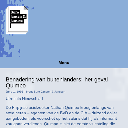
Menu
Benadering van buitenlanders: het geval
Quimpo
June 1, 1991 - bron: Buro Jansen & Janssen
Utrechts Nieuwsblad
De Filipijnse asielzoeker Nathan Quimpo kreeg onlangs van
twee heren – agenten van de BVD en de CIA – duizend dollar
aangeboden, als voorschot op het salaris dat hij als informant
zou gaan verdienen. Quimpo is niet de eerste vluchteling die