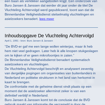
een baan als verklikker aangeboden krijgt. Een onderzoek van
Buro Jansen & Janssen dat eerder dit jaar onder de titel De
Vluchteling Achtervolgd werd gepubliceerd, toont aan dat de
Binnenlandse Veiligheidsdienst stelselmatig vluchtelingen en
asielzoekers benadert.
lees meer
Inhoudsopgave De Vluchteling Achtervolgd
April 1, 1991 - bron: Buro Jansen & Janssen
“De BVD-er gaf me een lange wollen winterjas, maar ik heb
hem niet veel gedragen. Later heb ik alle knopen stukgeslagen
om te kijken of er geen mikrofoontjes in zaten.”
De Binnenlandse Veiligheidsdienst benadert systematisch
asielzoekers en vluchtelingen.
De Vluchteling Achtervolgd beschrijft en analyseert zeventig
van dergelijke pogingen om organisaties van buitenlanders in
Nederland en politieke strukturen in het land van herkomst in
kaart te brengen.
De confrontatie met de geheime dienst vindt plaats op een
moment dat de asielzoeker allerminst zeker is van een
definitief verblijf in Nederland.
Buro Jansen & Janssen komt tot de conclusie dat de BVD
gebruik maakt van informatie die verzameld is door de