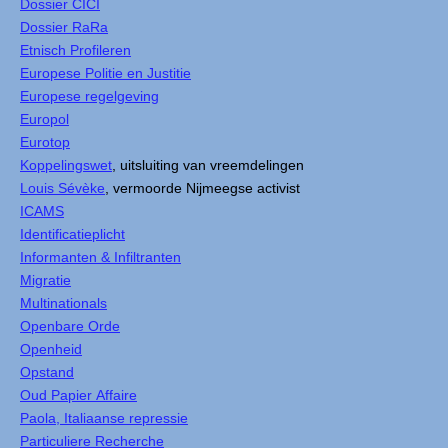
Dossier CICI
Dossier RaRa
Etnisch Profileren
Europese Politie en Justitie
Europese regelgeving
Europol
Eurotop
Koppelingswet
, uitsluiting van vreemdelingen
Louis Sévèke
, vermoorde Nijmeegse activist
ICAMS
Identificatieplicht
Informanten & Infiltranten
Migratie
Multinationals
Openbare Orde
Openheid
Opstand
Oud Papier Affaire
Paola, Italiaanse repressie
Particuliere Recherche