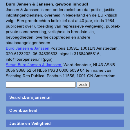
Buro Jansen & Janssen, gewoon inhoud!
Jansen & Janssen is een onderzoeksburo dat politie, justitie,
inlichtingendiensten, overheid in Nederland en de EU kritisch
volgt. Een grondrechten kollektief dat al 40 jaar, sinds 1984,
publiceert over uitbreiding van repressieve wetgeving, publiek-
private samenwerking, veiligheid in breedste zin,
bevoegdheden, overheidsoptreden en andere
staatsaangelegenheden.
Buro Jansen & Janssen
Postbus 10591, 1001EN Amsterdam,
020-6123202, 06-34339533, signal +31684065516,
info@burojansen.nl (pgp)
Steun Buro Jansen & Janssen.
Word donateur, NL43 ASNB
0856 9868 52 of NL56 INGB 0000 6039 04 ten name van
Stichting Res Publica, Postbus 11556, 1001 GN Amsterdam.
Search.burojansen.nl
Openbaarheid
Justitie en Veiligheid