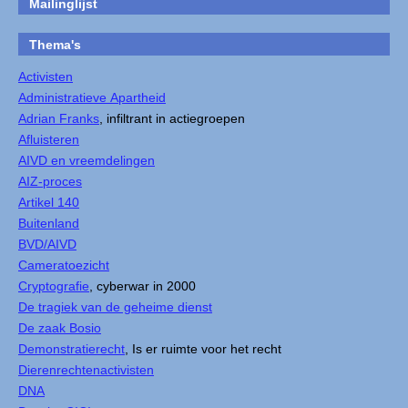
Mailinglijst
Thema's
Activisten
Administratieve Apartheid
Adrian Franks
, infiltrant in actiegroepen
Afluisteren
AIVD en vreemdelingen
AIZ-proces
Artikel 140
Buitenland
BVD/AIVD
Cameratoezicht
Cryptografie
, cyberwar in 2000
De tragiek van de geheime dienst
De zaak Bosio
Demonstratierecht
, Is er ruimte voor het recht
Dierenrechtenactivisten
DNA