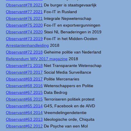
Observant#78 2021
De burger is staatsgevaarlijk
Observant#77 2021
Fox-IT in Rusland
Observant#76 2021
Integrale Nepwetenschap
Observant#75 2020
Fox-IT en exportvergunningen
Observant#74 2020
Stasi NL Benaderingen in 2019
Observant#73 2019
Fox-IT in het Midden-Oosten
Arrestantenhandleiding
2018
Observant#72 2018
Geheime politie van Nederland
Referendum WIV 2017 magazine
2018
Observant#71 2018
Niet Transparante Wetenschap
Observant#70 2017
Social Media Surveillance
Observant#69 2017
Politie Mercenaries
Observant#68 2016
Wetenschappers en Politie
Observant#67 2015
Data Bedrog
Observant#66 2015
Terroriseren politiek protest
Observant#65 2014
G4S, Facebook en de AIVD
Observant#64 2014
Vreemdelingendetentie
Observant#63 2013
Ideologische orde, Chiquita
Observant#62 2012
De Psyche van een Mol