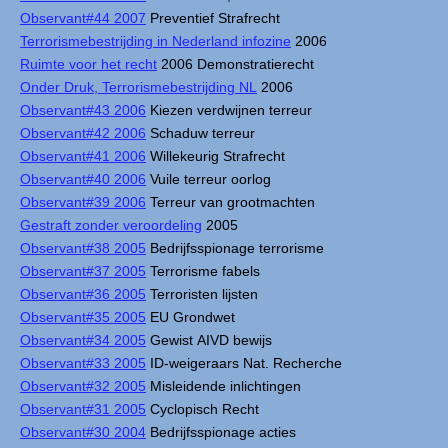
Observant#44 2007
Preventief Strafrecht
Terrorismebestrijding in Nederland infozine
2006
Ruimte voor het recht
2006 Demonstratierecht
Onder Druk, Terrorismebestrijding NL
2006
Observant#43 2006
Kiezen verdwijnen terreur
Observant#42 2006
Schaduw terreur
Observant#41 2006
Willekeurig Strafrecht
Observant#40 2006
Vuile terreur oorlog
Observant#39 2006
Terreur van grootmachten
Gestraft zonder veroordeling
2005
Observant#38 2005
Bedrijfsspionage terrorisme
Observant#37 2005
Terrorisme fabels
Observant#36 2005
Terroristen lijsten
Observant#35 2005
EU Grondwet
Observant#34 2005
Gewist AIVD bewijs
Observant#33 2005
ID-weigeraars Nat. Recherche
Observant#32 2005
Misleidende inlichtingen
Observant#31 2005
Cyclopisch Recht
Observant#30 2004
Bedrijfsspionage acties