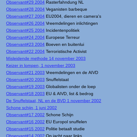
Observant#29 2004
Rasterfahndung NL
Observant#28 2004
Veganisten barbeque
Observant#27 2004
EU2004, dieren en camera's
Observant#26 2004
Vreemdelingen inlichtingen
Observant#25 2004
Incidentenpolitiek
Observant#24 2004
Europese Terreur
Observant#23 2004
Boeven en buitenlui
Observant#22 2004
Terroristische Activist
Misleidende methode 14 november 2003
Keizer in lompen, 1 november 2003
Observant#21 2003
Vreemdelingen en de AIVD
Observant#20 2003
Snuffelstaat
Observant#19 2003
Globalisten onder de loep
Observant#18 2003
EU & AIVD, list & bedrog
De Snuffelstaat, NL en de BVD 1 november 2002
Schone schijn, 1 juni 2002
Observant#17 2002
Schone Schijn
Observant#16 2002
EU Europol snuffelen
Observant#15 2002
Politie betaalt studie
Observant#14 2002
Op jacht naar links