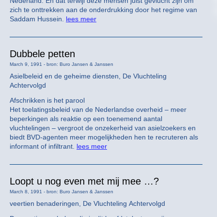
Nederland. En dat terwijl deze mensen juist gevlucht zijn om
zich te onttrekken aan de onderdrukking door het regime van
Saddam Hussein.
lees meer
Dubbele petten
March 9, 1991 - bron: Buro Jansen & Janssen
Asielbeleid en de geheime diensten, De Vluchteling
Achtervolgd
Afschrikken is het parool
Het toelatingsbeleid van de Nederlandse overheid – meer
beperkingen als reaktie op een toenemend aantal
vluchtelingen – vergroot de onzekerheid van asielzoekers en
biedt BVD-agenten meer mogelijkheden hen te recruteren als
informant of infiltrant.
lees meer
Loopt u nog even met mij mee …?
March 8, 1991 - bron: Buro Jansen & Janssen
veertien benaderingen, De Vluchteling Achtervolgd