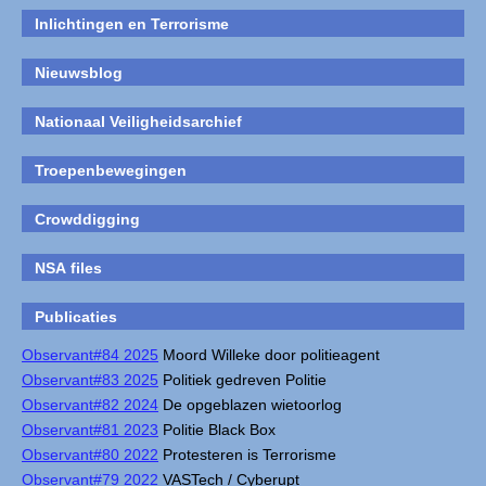
Inlichtingen en Terrorisme
Nieuwsblog
Nationaal Veiligheidsarchief
Troepenbewegingen
Crowddigging
NSA files
Publicaties
Observant#84 2025
Moord Willeke door politieagent
Observant#83 2025
Politiek gedreven Politie
Observant#82 2024
De opgeblazen wietoorlog
Observant#81 2023
Politie Black Box
Observant#80 2022
Protesteren is Terrorisme
Observant#79 2022
VASTech / Cyberupt