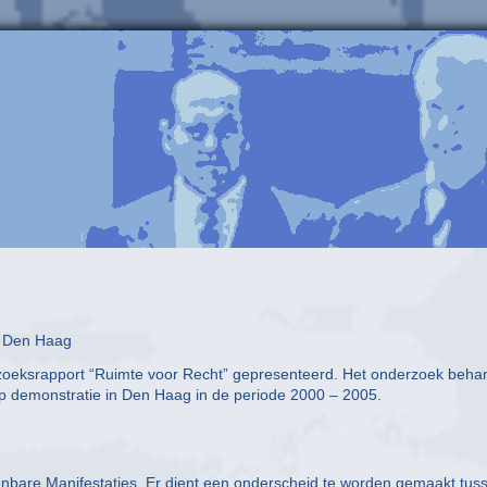
in Den Haag
zoeksrapport “Ruimte voor Recht” gepresenteerd. Het onderzoek beha
t op demonstratie in Den Haag in de periode 2000 – 2005.
bare Manifestaties. Er dient een onderscheid te worden gemaakt tus