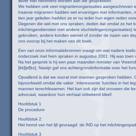
liever niet herinnerd worden aan die gesprekken.
We hebben ook veel migrantenorganisaties aangeschreven en 
Iraanse migranten hadden wel ervaringen met informanten, 
tien jaar geleden hadden ze er nu ieder hun eigen reden voor
Degenen die wel met ons spraken, deden dat omdat ze het bela
inlichtingendiensten met andere vluchtelingen(organisaties)
gebruiken, andere konden wemet of zonder de naam van dege
ons voorop bij het maken van dit boek.
Een van onze informatiebronnen vraagt om wat nadere toelichti
onderzoek met hem spraken in augustus 2001. Hij was toen v
Na het gesprek is hij een paar maanden minister van Vreemde
[kk]lpf[kx]. Nawijn gaf ons achtergrondinformatie over het f
Opvallend is dat we vooral met mannen gesproken hebben. On
bijvoorbeeld omdat die vaker `interessante’ functies in het l
mannen terechtkwamen. Het kan ook zijn dat vrouwen die ben
advocaat, waardoor hun verhaal onbekend bleef.
Hoofdstuk 1
De procedure
Hoofdstuk 2
Het hemd van het lijf gevraagd: de IND op het inlichtingenpa
Hoofdstuk 3