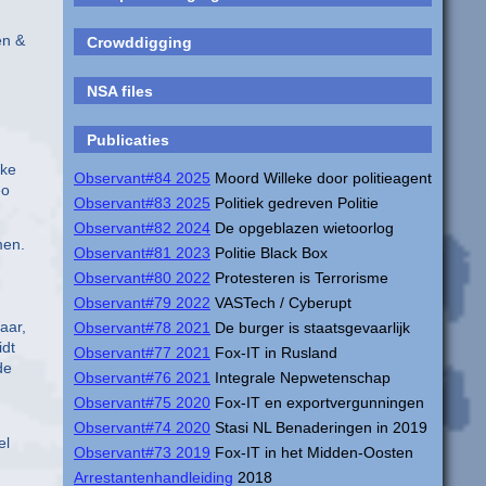
en &
Crowddigging
NSA files
Publicaties
eke
Observant#84 2025
Moord Willeke door politieagent
eo
Observant#83 2025
Politiek gedreven Politie
Observant#82 2024
De opgeblazen wietoorlog
men.
Observant#81 2023
Politie Black Box
Observant#80 2022
Protesteren is Terrorisme
Observant#79 2022
VASTech / Cyberupt
aar,
Observant#78 2021
De burger is staatsgevaarlijk
idt
Observant#77 2021
Fox-IT in Rusland
de
Observant#76 2021
Integrale Nepwetenschap
Observant#75 2020
Fox-IT en exportvergunningen
Observant#74 2020
Stasi NL Benaderingen in 2019
el
Observant#73 2019
Fox-IT in het Midden-Oosten
Arrestantenhandleiding
2018