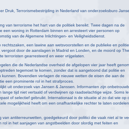
nder Druk, Terrorismebestrijding in Nederland van onderzoeksburo Jans
g van terrorisme het hart van de politiek bereikt. Twee dagen na de
tie een woning in Rotterdam binnen en arresteert vier personen op
fkomstig van de Algemene Inlichtingen- en Veiligheidsdienst.
 rechtszaken, een lawine aan wetsvoorstellen en de publieke en politi
ra vergoot door de aanslagen in Madrid en Londen, en de moord op Th
 terroristen gearresteerd en weer vrijgelaten.
gelen die de Nederlandse overheid de afgelopen vier jaar heeft geno
optreden tegemoet te komen, zonder dat is aangetoond dat politie en
en kunnen. Bovendien verlagen de nieuwe wetten de eisen die aan de
ie een prominente rol in het strafproces.
o blijkt uit onderzoek van Jansen & Janssen. Informanten zijn onbetrouwb
ange tijd niet vertaald of verdwijnen op raadselachtige wijze. Soms le
st of selectief gebruikt. Internationaal is de situatie al zo dat wie op 
ele mogelijkheid heeft om een onafhankelijke rechter te laten oordelen
an antiterreurwetten, goedgekeurd door politici die vaak niet al te ve
 rol in het aanjagen van angstbeelden door slordig met feiten en