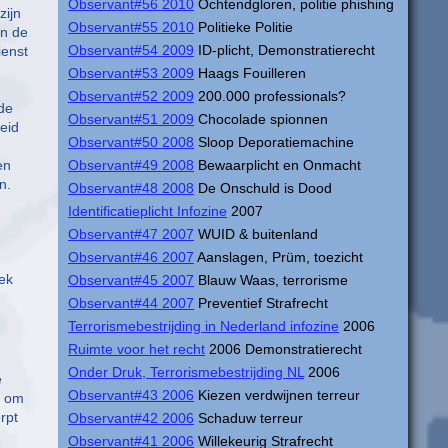
Observant#56 2010
Ochtendgloren, politie phishing
zijn
Observant#55 2010
Politieke Politie
an de
Observant#54 2009
ID-plicht, Demonstratierecht
ienst
Observant#53 2009
Haags Fouilleren
Observant#52 2009
200.000 professionals?
de
Observant#51 2009
Chocolade spionnen
eid
Observant#50 2008
Sloop Deporatiemachine
en
Observant#49 2008
Bewaarplicht en Onmacht
n.
Observant#48 2008
De Onschuld is Dood
Identificatieplicht Infozine
2007
Observant#47 2007
WUID & buitenland
Observant#46 2007
Aanslagen, Prüm, toezicht
oek
Observant#45 2007
Blauw Waas, terrorisme
Observant#44 2007
Preventief Strafrecht
Terrorismebestrijding in Nederland infozine
2006
Ruimte voor het recht
2006 Demonstratierecht
Onder Druk, Terrorismebestrijding NL
2006
e
Observant#43 2006
Kiezen verdwijnen terreur
s om
rpt
Observant#42 2006
Schaduw terreur
Observant#41 2006
Willekeurig Strafrecht