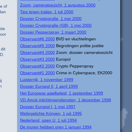
Zoom, cameratoezicht, 1 augustus 2000
e of
dan
Tips tegen tralies, 1 juli 2000
Dossier Cryptografie, 1 mei 2000
Dossier Cryptografie (GB), 1 mei 2000
tie
Dossier Pepperspray, 1 maart 2000
voor
Observant#6 2000
BVD en vluchtelingen
Observant#5 2000
Begrotingen politie justitie
dit
Observant#4 2000
Zoom: dossier cameratoezicht
ND.
Observant#3 2000
Europol
Observant#2 2000
Crypto Pepperspray
Observant#1 2000
Crime in Cyberspace, EK2000
Luisterrijk, 1 november 1999
j
n
Dossier Europol II, 1 april 1999
Het Europese asielbeleid, 1 september 1999
VD-Amok inlichtingendiensten, 1 december 1998
Dossier Europol I, 1 mei 1997
Welingelichte Kringen, 1 juli 1995
Nederland, open U, 1 juli 1994
De muren hebben oren 1 januari 1994