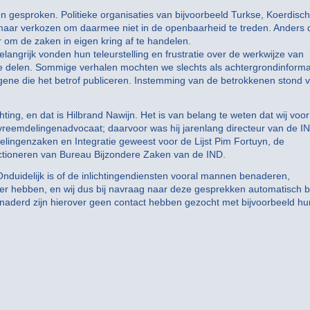
gesproken. Politieke organisaties van bijvoorbeeld Turkse, Koerdisch
maar verkozen om daarmee niet in de openbaarheid te treden. Anders 
 om de zaken in eigen kring af te handelen.
ngrijk vonden hun teleurstelling en frustratie over de werkwijze van
 te delen. Sommige verhalen mochten we slechts als achtergrondinforma
ne die het betrof publiceren. Instemming van de betrokkenen stond 
ng, en dat is Hilbrand Nawijn. Het is van belang te weten dat wij voor 
reemdelingenadvocaat; daarvoor was hij jarenlang directeur van de I
lingenzaken en Integratie geweest voor de Lijst Pim Fortuyn, de
unctioneren van Bureau Bijzondere Zaken van de IND.
duidelijk is of de inlichtingendiensten vooral mannen benaderen,
eger hebben, en wij dus bij navraag naar deze gesprekken automatisch bi
aderd zijn hierover geen contact hebben gezocht met bijvoorbeeld hu
d