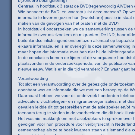
bijzondere belangstelling?
Centraal in hoofdstuk 3 staat de BVD(tegenwoordig AIVD)en 
Wie benadert de BVD, en waarom juist deze mensen? Op wel
informatie te leveren gezien hun (kwetsbare) positie in staa
maken van de gevolgen van het praten met de BVD?
In hoofdstuk 4 onderzoeken we de samenwerking tussen de v
informatie over asielzoekers en migranten. De IND, haar af
buitenlandse inlichtingendiensten azen allemaal op bepaalde
elkaars informatie, en is er overleg? Is deze samenwerking in
maar hopen dat informatie over hen niet bij de inlichtingend
In de conclusies komen de lijnen uit de voorgaande hoofdstu
plaatsvonden in de onderzoeksperiode, van de publicatie van 
nieuwe eeuw. Wat is er in die tijd veranderd? En waar gaat h
Verantwoording
Tot slot een verantwoording over de gebezigde onderzoeks
openbaar was en informatie die we met een beroep op de Wet
Daarnaast hebben we voor dit onderzoek honderden telefoont
advocaten, vluchtelingen- en migrantenorganisaties, met desku
gevallen leidde dit tot gesprekken met de asielzoeker en/of 
toenaam terug te vinden in de voorbeelden die dit boek illus
Het was niet makkelijk om met asielzoekers te spreken over 
gevolgen voor hun procedure voor verblijfsrecht in Nederlan
gemeenschap als ze te boek kwamen staan als iemand die co