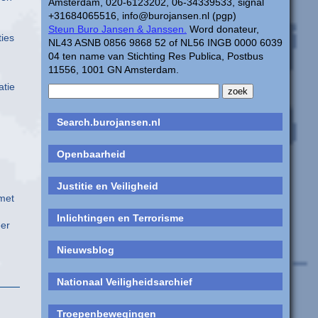
Amsterdam, 020-6123202, 06-34339533, signal
+31684065516, info@burojansen.nl (pgp)
Steun Buro Jansen & Janssen.
Word donateur,
ties
NL43 ASNB 0856 9868 52 of NL56 INGB 0000 6039
04 ten name van Stichting Res Publica, Postbus
11556, 1001 GN Amsterdam.
atie
Search.burojansen.nl
Openbaarheid
Justitie en Veiligheid
 met
Inlichtingen en Terrorisme
eer
Nieuwsblog
Nationaal Veiligheidsarchief
Troepenbewegingen