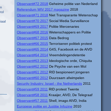
Observant#72 2018
Geheime politie van Nederland
en
Referendum WIV 2017 magazine
2018
rol
Observant#71 2018
Niet Transparante Wetenschap
Observant#70 2017
Social Media Surveillance
iaal
Observant#69 2017
Politie Mercenaries
Observant#68 2016
Wetenschappers en Politie
Observant#67 2015
Data Bedrog
Observant#66 2015
Terroriseren politiek protest
Observant#65 2014
G4S, Facebook en de AIVD
Observant#64 2014
Vreemdelingendetentie
Observant#63 2013
Ideologische orde, Chiquita
Observant#62 2012
De Psyche van een Mol
Observant#61 2012
RID bespioneert jongeren
Observant#60 2012
Duurzaam afwimpelen
Security Industry: Israel - the Netherlands
2011
Observant#59 2011
RID protest Twente
Observant#58 2011
Kraaijer, AIVD, De Telegraaf
Observant#57 2011
Shell, imago AIVD, India
Europese politie en Justitie Infozine
2010