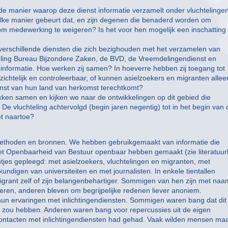
de manier waarop deze dienst informatie verzamelt onder vluchtelingen
ke manier gebeurt dat, en zijn degenen die benaderd worden om
t om medewerking te weigeren? Is het voor hen mogelijk een inschatting 
erschillende diensten die zich bezighouden met het verzamelen van
deling Bureau Bijzondere Zaken, de BVD, de Vreemdelingendienst en
 informatie. Hoe werken zij samen? In hoeverre hebben zij toegang tot
zichtelijk en controleerbaar, of kunnen asielzoekers en migranten allee
ienst van hun land van herkomst terechtkomt?
kken samen en kijken we naar de ontwikkelingen op dit gebied die
De vluchteling achtervolgd (begin jaren negentig) tot in het begin van 
et naartoe?
methoden en bronnen. We hebben gebruikgemaakt van informatie die
 Openbaarheid van Bestuur openbaar hebben gemaakt (zie literatuurli
jes gepleegd: met asielzoekers, vluchtelingen en migranten, met
ndigen van universiteiten en met journalisten. In enkele tientallen
migrant zelf of zijn belangenbehartiger. Sommigen van hen zijn met na
treren, anderen bleven om begrijpelijke redenen liever anoniem.
hun ervaringen met inlichtingendiensten. Sommigen waren bang dat dit
d zou hebben. Anderen waren bang voor repercussies uit de eigen
ntacten met inlichtingendiensten had gehad. Vaak wilden mensen ma