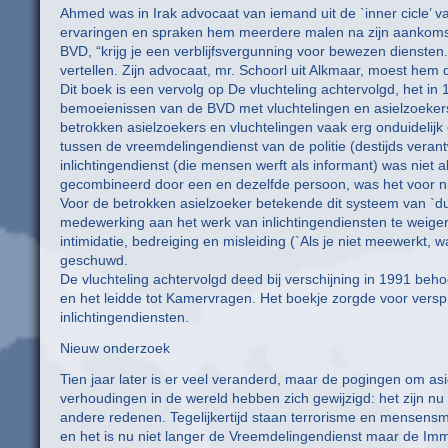
Ahmed was in Irak advocaat van iemand uit de `inner cicle’
ervaringen en spraken hem meerdere malen na zijn aankomst i
BVD, “krijg je een verblijfsvergunning voor bewezen diensten.
vertellen. Zijn advocaat, mr. Schoorl uit Alkmaar, moest hem 
Dit boek is een vervolg op De vluchteling achtervolgd, het 
bemoeienissen van de BVD met vluchtelingen en asielzoekers
betrokken asielzoekers en vluchtelingen vaak erg onduidelijk
tussen de vreemdelingendienst van de politie (destijds veran
inlichtingendienst (die mensen werft als informant) was niet a
gecombineerd door een en dezelfde persoon, was het voor n
Voor de betrokken asielzoeker betekende dit systeem van `dubb
medewerking aan het werk van inlichtingendiensten te weiger
intimidatie, bedreiging en misleiding (`Als je niet meewerkt,
geschuwd.
De vluchteling achtervolgd deed bij verschijning in 1991 beh
en het leidde tot Kamervragen. Het boekje zorgde voor versp
inlichtingendiensten.
Nieuw onderzoek
Tien jaar later is er veel veranderd, maar de pogingen om as
verhoudingen in de wereld hebben zich gewijzigd: het zijn 
andere redenen. Tegelijkertijd staan terrorisme en mensensm
en het is nu niet langer de Vreemdelingendienst maar de Immig