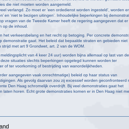
es die niet moeten worden aangemeld.
eel verlangd. Zo moet er ‘een ordedienst worden ingesteld’, worden er
 en ‘niet te bezigen uitingen’. Inhoudelijke beperkingen bij demonstra
d op vragen van de Tweede Kamer heeft de regering aangegeven dat er
jn op de inhoud.
n het verkeersbelang en het recht op betoging. Per concrete demonstr
 demonstratie gaat. Het beleid dat bepaalde straten en gebieden niet
in strijd met art 9 Grondwet, art. 2 van de WOM.
meldingsplicht van 4 keer 24 uur) worden bijna allemaal op last van de
 deze situaties slechts beperkingen opgelegd kunnen worden ter
r of ter voorkoming of bestrijding van wanordelijkheden.
erder aangegeven vaak onrechtmatige) beleid op haar status van
stigingen. Als gevolg daarvan zou zij excessief worden geconfronteerd
nte Den Haag schromelijk overdrijft. Bij veel demonstraties gaat het
llen laten horen. Echt grote demonstraties komen er in Den Haag niet m
land