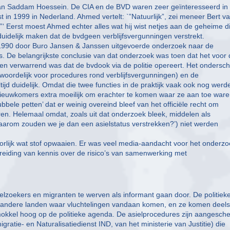
 van Saddam Hoessein. De CIA en de BVD waren zeer geïnteresseerd in 
n 1999 in Nederland. Ahmed vertelt: `”Natuurlijk”, zei meneer Bert v
”‘ Eerst moest Ahmed echter alles wat hij wist netjes aan de geheime d
duidelijk maken dat de bvdgeen verblijfsvergunningen verstrekt.
in 1990 door Buro Jansen & Janssen uitgevoerde onderzoek naar de
. De belangrijkste conclusie van dat onderzoek was toen dat het voor 
 en verwarrend was dat de bvdook via de politie opereert. Het ondersch
twoordelijk voor procedures rond verblijfsvergunningen) en de
ltijd duidelijk. Omdat die twee functies in de praktijk vaak ook nog werd
ieuwkomers extra moeilijk om erachter te komen waar ze aan toe ware
ele petten’ dat er weinig overeind bleef van het officiële recht om
en. Helemaal omdat, zoals uit dat onderzoek bleek, middelen als
 waarom zouden we je dan een asielstatus verstrekken?’) niet werden
oorlijk wat stof opwaaien. Er was veel media-aandacht voor het onderz
reiding van kennis over de risico’s van samenwerking met
ielzoekers en migranten te werven als informant gaan door. De politiek
nu andere landen waar vluchtelingen vandaan komen, en ze komen deel
okkel hoog op de politieke agenda. De asielprocedures zijn aangesche
ratie- en Naturalisatiedienst IND, van het ministerie van Justitie) die