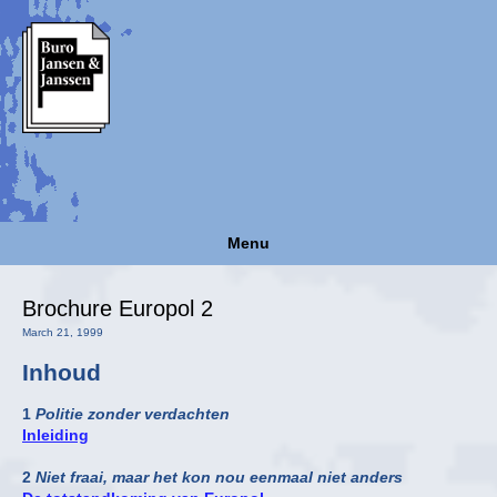
Menu
Brochure Europol 2
March 21, 1999
Inhoud
1
Politie zonder verdachten
Inleiding
2
Niet fraai, maar het kon nou eenmaal niet anders