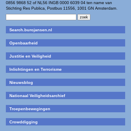
0856 9868 52 of NL56 INGB 0000 6039 04 ten name van
Stichting Res Publica, Postbus 11556, 1001 GN Amsterdam.
Search.burojansen.nl
Openbaarheid
Justitie en Veiligheid
Inlichtingen en Terrorisme
Nieuwsblog
Nationaal Veiligheidsarchief
Troepenbewegingen
Crowddigging