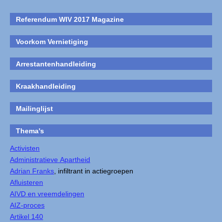
Referendum WIV 2017 Magazine
Voorkom Vernietiging
Arrestantenhandleiding
Kraakhandleiding
Mailinglijst
Thema's
Activisten
Administratieve Apartheid
Adrian Franks
, infiltrant in actiegroepen
Afluisteren
AIVD en vreemdelingen
AIZ-proces
Artikel 140