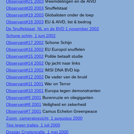
Observant#21 2003
Vreemdelingen en de AIVD
Observant#20 2003
Snuffelstaat
Observant#19 2003
Globalisten onder de loep
Observant#18 2003
EU & AIVD, list & bedrog
De Snuffelstaat, NL en de BVD 1 november 2002
Schone schijn, 1 juni 2002
Observant#17 2002
Schone Schijn
Observant#16 2002
EU Europol snuffelen
Observant#15 2002
Politie betaalt studie
Observant#14 2002
Op jacht naar links
Observant#13 2002
IMSI DNA BVD kip
Observant#12 2002
De vader van de bruid
Observant#11 2001
War on Terror
Observant#10 2001
Europa tegen demonstranten
Observant#9 2001
Burenruzie en oliegiganten
Observant#8 2001
Veiligheid en zekerheid
Observant#7 2001
Camus Echelon Greenpeace
Zoom, cameratoezicht, 1 augustus 2000
Tips tegen tralies, 1 juli 2000
Dossier Cryptografie, 1 mei 2000