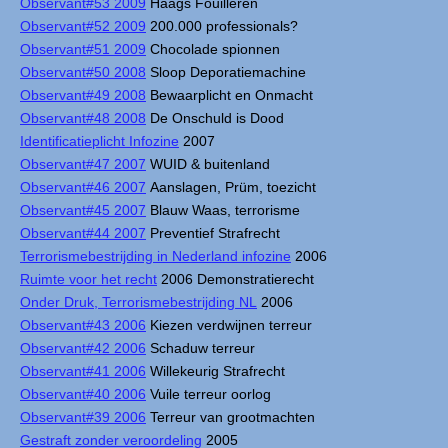
Observant#53 2009
Haags Fouilleren
Observant#52 2009
200.000 professionals?
Observant#51 2009
Chocolade spionnen
Observant#50 2008
Sloop Deporatiemachine
Observant#49 2008
Bewaarplicht en Onmacht
Observant#48 2008
De Onschuld is Dood
Identificatieplicht Infozine
2007
Observant#47 2007
WUID & buitenland
Observant#46 2007
Aanslagen, Prüm, toezicht
Observant#45 2007
Blauw Waas, terrorisme
Observant#44 2007
Preventief Strafrecht
Terrorismebestrijding in Nederland infozine
2006
Ruimte voor het recht
2006 Demonstratierecht
Onder Druk, Terrorismebestrijding NL
2006
Observant#43 2006
Kiezen verdwijnen terreur
Observant#42 2006
Schaduw terreur
Observant#41 2006
Willekeurig Strafrecht
Observant#40 2006
Vuile terreur oorlog
Observant#39 2006
Terreur van grootmachten
Gestraft zonder veroordeling
2005