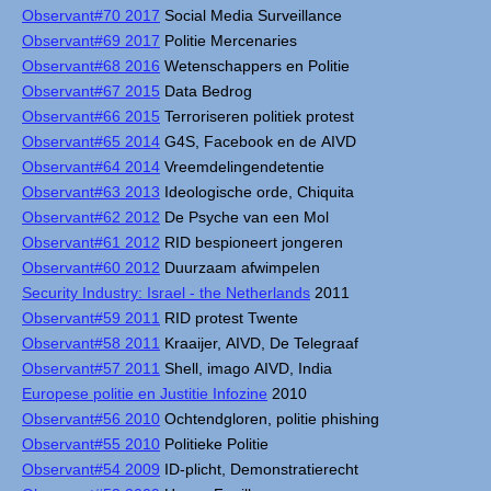
Observant#70 2017
Social Media Surveillance
Observant#69 2017
Politie Mercenaries
Observant#68 2016
Wetenschappers en Politie
Observant#67 2015
Data Bedrog
Observant#66 2015
Terroriseren politiek protest
Observant#65 2014
G4S, Facebook en de AIVD
Observant#64 2014
Vreemdelingendetentie
Observant#63 2013
Ideologische orde, Chiquita
Observant#62 2012
De Psyche van een Mol
Observant#61 2012
RID bespioneert jongeren
Observant#60 2012
Duurzaam afwimpelen
Security Industry: Israel - the Netherlands
2011
Observant#59 2011
RID protest Twente
Observant#58 2011
Kraaijer, AIVD, De Telegraaf
Observant#57 2011
Shell, imago AIVD, India
Europese politie en Justitie Infozine
2010
Observant#56 2010
Ochtendgloren, politie phishing
Observant#55 2010
Politieke Politie
Observant#54 2009
ID-plicht, Demonstratierecht