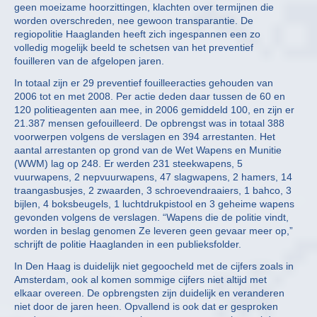
geen moeizame hoorzittingen, klachten over termijnen die
worden overschreden, nee gewoon transparantie. De
regiopolitie Haaglanden heeft zich ingespannen een zo
volledig mogelijk beeld te schetsen van het preventief
fouilleren van de afgelopen jaren.
In totaal zijn er 29 preventief fouilleeracties gehouden van
2006 tot en met 2008. Per actie deden daar tussen de 60 en
120 politieagenten aan mee, in 2006 gemiddeld 100, en zijn er
21.387 mensen gefouilleerd. De opbrengst was in totaal 388
voorwerpen volgens de verslagen en 394 arrestanten. Het
aantal arrestanten op grond van de Wet Wapens en Munitie
(WWM) lag op 248. Er werden 231 steekwapens, 5
vuurwapens, 2 nepvuurwapens, 47 slagwapens, 2 hamers, 14
traangasbusjes, 2 zwaarden, 3 schroevendraaiers, 1 bahco, 3
bijlen, 4 boksbeugels, 1 luchtdrukpistool en 3 geheime wapens
gevonden volgens de verslagen. “Wapens die de politie vindt,
worden in beslag genomen Ze leveren geen gevaar meer op,”
schrijft de politie Haaglanden in een publieksfolder.
In Den Haag is duidelijk niet gegoocheld met de cijfers zoals in
Amsterdam, ook al komen sommige cijfers niet altijd met
elkaar overeen. De opbrengsten zijn duidelijk en veranderen
niet door de jaren heen. Opvallend is ook dat er gesproken