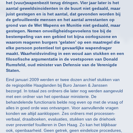
het (vuur)wapenbezit terug dringen. Vier jaar later is het
aantal geweldsincidenten in de buurt niet gedaald, maar
juist gestegen en is het aantal, dat gevonden worden bij
de gefouilleerde mensen en het aantal arrestanten op
grond van de Wet Wapens en Munitie niet gedaald, maar
gestegen. Nemen onveiligheidsgevoelens toe bij de
bestempeling van een gebied tot bijna oorlogszone en
waarom reageren burgers ‘gelaten’ op een maatregel die
elke persoon potentieel tot gevaarlijke wapendrager
maakt. Waarheidsvinding in een woud aan stukken en een
filosofische argumentatie in de voetsporen van Donald
Rumsfeld, oud minister van Defensie van de Verenigde
Staten.
Eind januari 2009 werden er twee dozen archief stukken van
de regiopolitie Haaglanden bij Buro Jansen & Janssen
bezorgd. In totaal zes ordners die later nog werden aangevuld
met een ordner van het openbaar ministerie. De
behandelende functionaris belde nog even op met de vraag of
alles in goed orde was ontvangen. Voor aanvullende vragen
konden we altijd aankloppen. Zes ordners met processen-
verbaal, draaiboeken, evaluaties, stukken van de driehoek
over preventief fouilleren in Den Haag. Zo kan het blijkbaar
ook, openbaarheid. Geen getrek, geen eindeloze procedures,