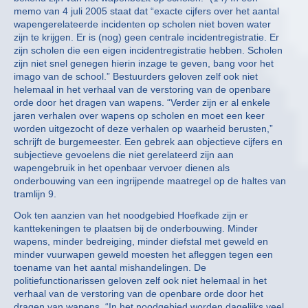
memo van 4 juli 2005 staat dat “exacte cijfers over het aantal
wapengerelateerde incidenten op scholen niet boven water
zijn te krijgen. Er is (nog) geen centrale incidentregistratie. Er
zijn scholen die een eigen incidentregistratie hebben. Scholen
zijn niet snel genegen hierin inzage te geven, bang voor het
imago van de school.” Bestuurders geloven zelf ook niet
helemaal in het verhaal van de verstoring van de openbare
orde door het dragen van wapens. “Verder zijn er al enkele
jaren verhalen over wapens op scholen en moet een keer
worden uitgezocht of deze verhalen op waarheid berusten,”
schrijft de burgemeester. Een gebrek aan objectieve cijfers en
subjectieve gevoelens die niet gerelateerd zijn aan
wapengebruik in het openbaar vervoer dienen als
onderbouwing van een ingrijpende maatregel op de haltes van
tramlijn 9.
Ook ten aanzien van het noodgebied Hoefkade zijn er
kanttekeningen te plaatsen bij de onderbouwing. Minder
wapens, minder bedreiging, minder diefstal met geweld en
minder vuurwapen geweld moesten het afleggen tegen een
toename van het aantal mishandelingen. De
politiefunctionarissen geloven zelf ook niet helemaal in het
verhaal van de verstoring van de openbare orde door het
dragen van wapens. “In het noodgebied worden dagelijks veel