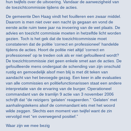
hun twijfels over de uitvoering. Vandaar de aanwezigheid van
de toezichtcommissie tijdens de acties.
De gemeente Den Haag vindt het fouilleren een zwaar middel.
Daarom is men niet over een nacht ijs gegaan en vond de
eerste actie ruim twee jaar na invoering van de wet plaats. De
advies en toezicht commissie moeten in hetzelfde licht worden
gezien. Toch is het gek dat de toezichtcommissie moet
constateren dat de politie ‘correct en professioneel’ handelde
tijdens de acties. Hoort de politie niet altijd ‘correct en
professioneel’ op te treden ook als er niet gefouilleerd wordt?
De toezichtcommissie ziet geen enkele smet aan de acties. De
gefouilleerde mens ondergaat de schending van zijn onschuld
rustig en gemoedelijk alsof men blij is met dit teken van
aandacht van het bevoegde gezag. Een keer in alle evaluaties
van alle commissies en politiefunctionarissen staat een andere
interpretatie van de ervaring van de burger. Operationeel
commandant van de tramlijn 9 actie van 3 november 2006
schrijft dat “de reizigers ‘gelaten’ reageerden.” ‘Gelaten’ met
aanhalingstekens alsof de commandant iets met het woord
wilde zeggen. Slechts een moment van twijfel want de zin
vervolgd met “en overwegend positief.”
Waar zijn we mee bezig