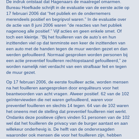
De indruk ontstaat dat Hagenaars de maatregel omarmen.
Bureau Hoefkade schrijft in de evaluatie van de eerste actie op
17 februari 2006 dat “het publiek en de ondernemers
merendeels positief en begripvol waren.” In de evaluatie over
de actie van 8 juni 2006 waren “de reacties van het publiek
nagenoeg alle positief.” Vijf acties en geen enkele smet. Of
toch een kleintje. “Bij het fouilleren van de auto’s en hun
inzittenden viel op dat tenminste een keer de inzittenden van
een auto met de handen tegen de muur werden gezet en dan
werden gefouilleerd. Normaal gesproken worden personen bij
een actie preventief fouilleren rechtopstaand gefouilleerd,” ze
worden namelijk niet verdacht van een strafbaar feit en tegen
de muur gezet.
Op 17 februari 2006, de eerste fouilleer actie, worden mensen
na het fouilleren aangesproken door enquêteurs voor het
beantwoorden van acht vragen. Alweer positief. 62 van de 102
geïnterviewden die net waren gefouilleerd, waren voor
preventief fouilleren en slechts 14 tegen. 64 van de 102 waren
het oneens met de stelling dat preventief fouilleren niet werkt.
Ondanks deze positieve cijfers vinden 51 personen van de 102
wel dat het fouilleren de privacy van de burger aantast en aan
willekeur onderhevig is. De helft van de ondervraagden
waaronder ook mensen die voor het fouilleren zijn, hebben