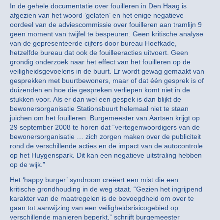
In de gehele documentatie over fouilleren in Den Haag is
afgezien van het woord ‘gelaten’ en het enige negatieve
oordeel van de adviescommissie over fouilleren aan tramlijn 9
geen moment van twijfel te bespeuren. Geen kritische analyse
van de gepresenteerde cijfers door bureau Hoefkade,
hetzelfde bureau dat ook de fouilleeracties uitvoert. Geen
grondig onderzoek naar het effect van het fouilleren op de
veiligheidsgevoelens in de buurt. Er wordt gewag gemaakt van
gesprekken met buurtbewoners, maar of dat één gesprek is of
duizenden en hoe die gespreken verliepen komt niet in de
stukken voor. Als er dan wel een gespek is dan blijkt de
bewonersorganisatie Stationsbuurt helemaal niet te staan
juichen om het fouilleren. Burgemeester van Aartsen krijgt op
29 september 2008 te horen dat “vertegenwoordigers van de
bewonersorganisatie … zich zorgen maken over de publiciteit
rond de verschillende acties en de impact van de autocontrole
op het Huygenspark. Dit kan een negatieve uitstraling hebben
op de wijk.”
Het ‘happy burger’ syndroom creëert een mist die een
kritische grondhouding in de weg staat. “Gezien het ingrijpend
karakter van de maatregelen is de bevoegdheid om over te
gaan tot aanwijzing van een veiligheidsrisicogebied op
verschillende manieren beperkt,” schrijft burgemeester