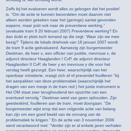
Zelfs bij het evalueren wordt alles zo gebogen dat het positief
is. “Om de actie te kunnen beoordelen moet daarom niet
alleen worden gekeken naar het (geringe) aantal gevonden
wapens, maar juist ook naar de preventieve werking.”
(evaluatie tram 9 20 februari 2007) Preventieve werking? En
dan duikt er plots toch iemand op die zegt: ‘Waar zijn we mee
bezig?’ Tijdens de lokale driehoek van 18 januari 2007 wordt
de tram 9 actie geëvalueerd. Aanwezig zijn burgemeester
Deetman, de heer x, een officier van justitie, mevrouw x, de
adjunct directeur Haaglanden I CvP, de adjunct directeur
Haaglanden II CvP, de heer y en mevrouw y die voor het
verslag heeft gezorgd. Een heer, waarschijnlijk van het
openbaar ministerie, vraagt zich af of preventief fouilleren “bij
het aanpakken van deze problematiek (waarschijnlijk het
dragen van een mesje in de tram red.) het juiste instrument is.
Het OM staat zeer terughoudend ten opzichte van een
eventueel vervolg.” Deetman weet van geen ophouden. Zijn
geesteskind, fouilleren aan de tram, moet doorgaan. “De
burgemeester wijst erop dat een volgende actie van belang
kan zijn om een goed beeld van de omvang van de
problematiek te krijgen.” En de actie van 3 november 2006
werd verantwoord met: “Verder zijn er al enkele jaren verhalen