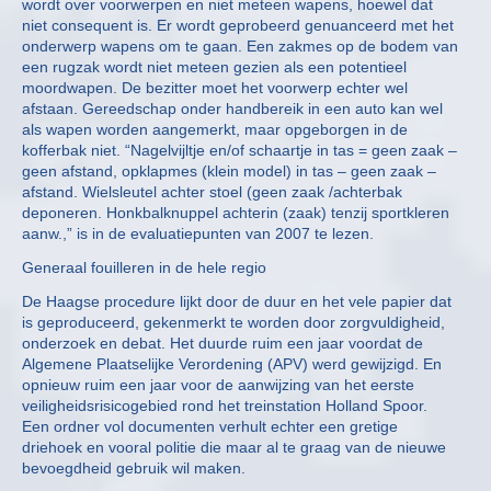
wordt over voorwerpen en niet meteen wapens, hoewel dat
niet consequent is. Er wordt geprobeerd genuanceerd met het
onderwerp wapens om te gaan. Een zakmes op de bodem van
een rugzak wordt niet meteen gezien als een potentieel
moordwapen. De bezitter moet het voorwerp echter wel
afstaan. Gereedschap onder handbereik in een auto kan wel
als wapen worden aangemerkt, maar opgeborgen in de
kofferbak niet. “Nagelvijltje en/of schaartje in tas = geen zaak –
geen afstand, opklapmes (klein model) in tas – geen zaak –
afstand. Wielsleutel achter stoel (geen zaak /achterbak
deponeren. Honkbalknuppel achterin (zaak) tenzij sportkleren
aanw.,” is in de evaluatiepunten van 2007 te lezen.
Generaal fouilleren in de hele regio
De Haagse procedure lijkt door de duur en het vele papier dat
is geproduceerd, gekenmerkt te worden door zorgvuldigheid,
onderzoek en debat. Het duurde ruim een jaar voordat de
Algemene Plaatselijke Verordening (APV) werd gewijzigd. En
opnieuw ruim een jaar voor de aanwijzing van het eerste
veiligheidsrisicogebied rond het treinstation Holland Spoor.
Een ordner vol documenten verhult echter een gretige
driehoek en vooral politie die maar al te graag van de nieuwe
bevoegdheid gebruik wil maken.