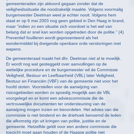
gemeenteraden zijn akkoord gegaan zonder dat de
veiligheidssituatie die noodzakelijk maakte. Volgens voormalig
burgemeester Deetman weet je echter nooit. Volgens hem
staat er op 6 mei 2003 nog geen gebied in Den Haag in brand,
maar “indien zo een situatie zich voordoet is het wel van
belang dat er snel kan worden opgetreden door de politie.” (4)
Preventief fouilleren wordt gepresenteerd als het
wondermiddel bij dreigende openbare orde verstoringen met
wapens.
De gemeenteraad maakt het dhr. Deetman niet al te moeilijk.
Er wordt nog wat gesteggeld over aanvullingen op de
wettelijke procedure en de burgemeester wil de Commissie
Veiligheid, Bestuur en Leefbaarheid (VBL) later Veiligheid,
Bestuur en Financiën (VBF) van de gemeente niet voor het
hoofd stoten. Voorstellen voor de aanwijzing van
risicogebieden worden zo spoedig mogelijk aan de VBL
voorgelegd en er komt een adviescommissie die de
vertrouwelijke documenten ter ondersteuning van de
aanwijzing mogen inzien en beoordelen. Het advies van die
commissie is niet bindend en de driehoek benoemd de leden
die afkomstig zijn uit kringen van politie, justitie en de
gemeente. Hetzelfde geldt voor een andere commissie die
toezicht moet gaan houden of de Haagse politie niet