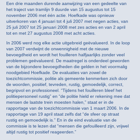
Een drie maanden durende aanwijzing van een gedeelte van
het traject van tramlijn 9 duurde van 15 augustus tot 15
november 2006 met één actie. Hoefkade was opnieuw
uitverkoren van 4 januari tot 4 juli 2007 met negen acties, van
25 juli 2007 tot 25 januari 2008 met zes acties en van 2 april
tot en met 27 augustus 2008 met acht acties.
In 2006 werd nog elke actie uitgebreid geëvalueerd. In de loop
van 2007 verdwijnt de onwennigheid met de nieuwe
bevoegdheid en wordt het fouilleren halfjaarlijks zonder veel
problemen geëvalueerd. De maatregel is onderdeel geworden
van de bijzondere bevoegdheden die gelden in het voormalig
noodgebied Hoefkade. De evaluaties van zowel de
toezichtcommissie, politie als gemeente kenmerken zich door
de woorden, positief, tevreden, rustig, gemoedelijk, correct,
begripvol en professioneel. “Tijdens het fouilleren bleef het
politiepersoneel rustig” en “de politie hield er rekening mee dat
mensen de laatste trein moesten halen,” staat er in de
rapportage van de toezichtcommissie van 1 maart 2006. In de
rapportage van 19 april staat zelfs dat “de sfeer op straat
rustig en gemoedelijk is.” En in de eind evaluatie van de
commissie is te lezen dat “mensen die gefouilleerd zijn, vrijwel
altijd rustig tot positief reageerden.”