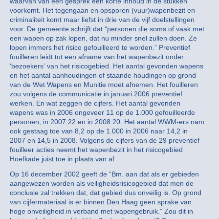
waarvan van een gesprek een korte inhoud in de stukken
voorkomt. Het tegengaan en opsporen (vuur)wapenbezit en
criminaliteit komt maar liefst in drie van de vijf doelstellingen
voor. De gemeente schrijft dat “personen die soms of vaak met
een wapen op zak lopen, dat nu minder snel zullen doen. Ze
lopen immers het risico gefouilleerd te worden.” Preventief
fouilleren leidt tot een afname van het wapenbezit onder
‘bezoekers’ van het risicogebied. Het aantal gevonden wapens
en het aantal aanhoudingen of staande houdingen op grond
van de Wet Wapens en Munitie moet afnemen. Het fouilleren
zou volgens de communicatie in januari 2006 preventief
werken. En wat zeggen de cijfers. Het aantal gevonden
wapens was in 2006 ongeveer 11 op de 1.000 gefouilleerde
personen, in 2007 22 en in 2008 20. Het aantal WWM-ers nam
ook gestaag toe van 8,2 op de 1.000 in 2006 naar 14,2 in
2007 en 14,5 in 2008. Volgens de cijfers van de 29 preventief
fouilleer acties neemt het wapenbezit in het risicogebied
Hoefkade juist toe in plaats van af.
Op 16 december 2002 geeft de “Bm. aan dat als er gebieden
aangewezen worden als veiligheidsrisicogebied dat men de
conclusie zal trekken dat, dat gebied dus onveilig is. Op grond
van cijfermateriaal is er binnen Den Haag geen sprake van
hoge onveiligheid in verband met wapengebruik.” Zou dit in