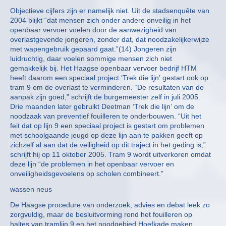
Objectieve cijfers zijn er namelijk niet. Uit de stadsenquête van
2004 blijkt “dat mensen zich onder andere onveilig in het
openbaar vervoer voelen door de aanwezigheid van
overlastgevende jongeren, zonder dat, dat noodzakelijkerwijze
met wapengebruik gepaard gaat.”(14) Jongeren zijn
luidruchtig, daar voelen sommige mensen zich niet
gemakkelijk bij. Het Haagse openbaar vervoer bedrijf HTM
heeft daarom een speciaal project ‘Trek die lijn’ gestart ook op
tram 9 om de overlast te verminderen. “De resultaten van de
aanpak zijn goed,” schrijft de burgemeester zelf in juli 2005.
Drie maanden later gebruikt Deetman ‘Trek die lijn’ om de
noodzaak van preventief fouilleren te onderbouwen. “Uit het
feit dat op lijn 9 een speciaal project is gestart om problemen
met schoolgaande jeugd op deze lijn aan te pakken geeft op
zichzelf al aan dat de veiligheid op dit traject in het geding is,”
schrijft hij op 11 oktober 2005. Tram 9 wordt uitverkoren omdat
deze lijn “de problemen in het openbaar vervoer en
onveiligheidsgevoelens op scholen combineert.”
wassen neus
De Haagse procedure van onderzoek, advies en debat leek zo
zorgvuldig, maar de besluitvorming rond het fouilleren op
haltes van tramlijn 9 en het noodgebied Hoefkade maken