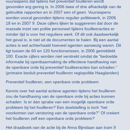
vuurwapens dat tijdens het preventief fouilleren wordt
gevonden erg gering is. In 2006 twee of drie afhankelijk van de
gebruikte rapporten en in 2007 een of geen. Vuurwapens
worden vooral gevonden tijdens regulier politiewerk, in 2006
18 en in 2007 9. Deze cijfers lijken te suggereren dat door de
massale inzet van politie personeel tijdens fouilleeracties er
minder tijd is voor het reguliere werk. Of dit ook daadwerkelijk
het geval is, is niet uit de documenten te halen. Bij een aantal
acties is wel achterhaald hoeveel agenten aanwezig waren. Dit
ligt tussen de 60 en 120 functionarissen, in 2006 gemiddeld
100. Exacte cijfers worden niet verstrekt omdat de “bedoelde
informatie bij openbaarmaking de effectieve handhaving van
de openbare orde bij preventief fouilleeracties kan schaden.”
(primaire besluit preventief fouilleren regiopolitie Haaglanden)
Preventief fouilleren, een openbare orde probleem
Kennis over het aantal actieve agenten tijdens het fouilleren
zou de handhaving van de openbare orde bij acties kunnen
schaden. Is er dan sprake van een mogelijk openbare orde
probleem bij het fouilleren? Een doelstelling is toch “het
voorkomen van verstoring van de openbare orde?” Of creëert
het fouilleren zelf een openbare orde probleem?
Het draaiboek van de actie bij de Anna Bijnslaan aan tram 9