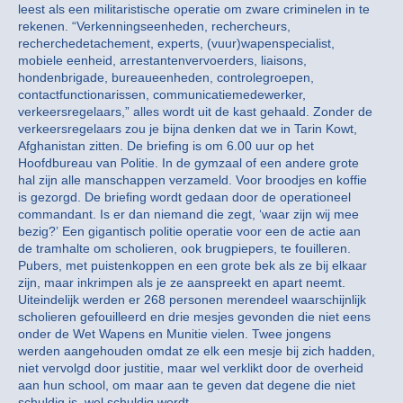
leest als een militaristische operatie om zware criminelen in te
rekenen. “Verkenningseenheden, rechercheurs,
recherchedetachement, experts, (vuur)wapenspecialist,
mobiele eenheid, arrestantenvervoerders, liaisons,
hondenbrigade, bureaueenheden, controlegroepen,
contactfunctionarissen, communicatiemedewerker,
verkeersregelaars,” alles wordt uit de kast gehaald. Zonder de
verkeersregelaars zou je bijna denken dat we in Tarin Kowt,
Afghanistan zitten. De briefing is om 6.00 uur op het
Hoofdbureau van Politie. In de gymzaal of een andere grote
hal zijn alle manschappen verzameld. Voor broodjes en koffie
is gezorgd. De briefing wordt gedaan door de operationeel
commandant. Is er dan niemand die zegt, ‘waar zijn wij mee
bezig?’ Een gigantisch politie operatie voor een de actie aan
de tramhalte om scholieren, ook brugpiepers, te fouilleren.
Pubers, met puistenkoppen en een grote bek als ze bij elkaar
zijn, maar inkrimpen als je ze aanspreekt en apart neemt.
Uiteindelijk werden er 268 personen merendeel waarschijnlijk
scholieren gefouilleerd en drie mesjes gevonden die niet eens
onder de Wet Wapens en Munitie vielen. Twee jongens
werden aangehouden omdat ze elk een mesje bij zich hadden,
niet vervolgd door justitie, maar wel verklikt door de overheid
aan hun school, om maar aan te geven dat degene die niet
schuldig is, wel schuldig wordt.