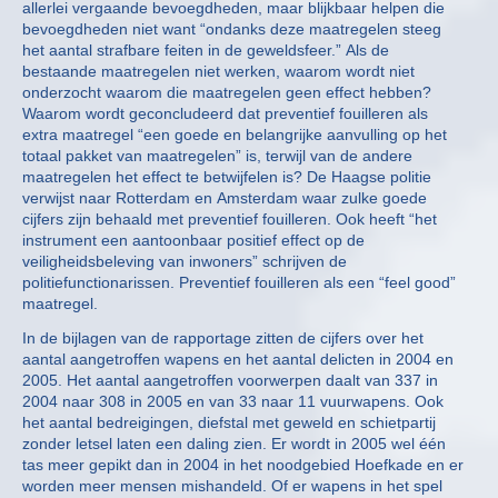
allerlei vergaande bevoegdheden, maar blijkbaar helpen die
bevoegdheden niet want “ondanks deze maatregelen steeg
het aantal strafbare feiten in de geweldsfeer.” Als de
bestaande maatregelen niet werken, waarom wordt niet
onderzocht waarom die maatregelen geen effect hebben?
Waarom wordt geconcludeerd dat preventief fouilleren als
extra maatregel “een goede en belangrijke aanvulling op het
totaal pakket van maatregelen” is, terwijl van de andere
maatregelen het effect te betwijfelen is? De Haagse politie
verwijst naar Rotterdam en Amsterdam waar zulke goede
cijfers zijn behaald met preventief fouilleren. Ook heeft “het
instrument een aantoonbaar positief effect op de
veiligheidsbeleving van inwoners” schrijven de
politiefunctionarissen. Preventief fouilleren als een “feel good”
maatregel.
In de bijlagen van de rapportage zitten de cijfers over het
aantal aangetroffen wapens en het aantal delicten in 2004 en
2005. Het aantal aangetroffen voorwerpen daalt van 337 in
2004 naar 308 in 2005 en van 33 naar 11 vuurwapens. Ook
het aantal bedreigingen, diefstal met geweld en schietpartij
zonder letsel laten een daling zien. Er wordt in 2005 wel één
tas meer gepikt dan in 2004 in het noodgebied Hoefkade en er
worden meer mensen mishandeld. Of er wapens in het spel