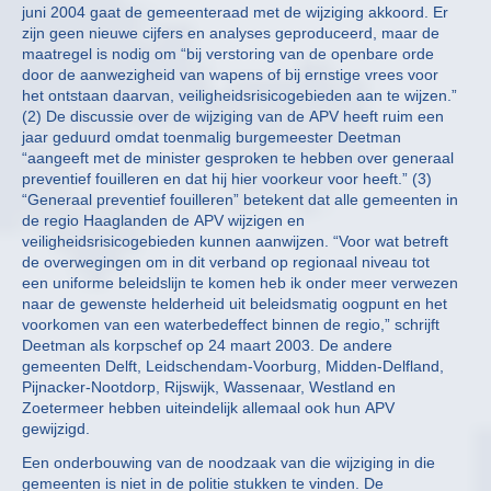
juni 2004 gaat de gemeenteraad met de wijziging akkoord. Er
zijn geen nieuwe cijfers en analyses geproduceerd, maar de
maatregel is nodig om “bij verstoring van de openbare orde
door de aanwezigheid van wapens of bij ernstige vrees voor
het ontstaan daarvan, veiligheidsrisicogebieden aan te wijzen.”
(2) De discussie over de wijziging van de APV heeft ruim een
jaar geduurd omdat toenmalig burgemeester Deetman
“aangeeft met de minister gesproken te hebben over generaal
preventief fouilleren en dat hij hier voorkeur voor heeft.” (3)
“Generaal preventief fouilleren” betekent dat alle gemeenten in
de regio Haaglanden de APV wijzigen en
veiligheidsrisicogebieden kunnen aanwijzen. “Voor wat betreft
de overwegingen om in dit verband op regionaal niveau tot
een uniforme beleidslijn te komen heb ik onder meer verwezen
naar de gewenste helderheid uit beleidsmatig oogpunt en het
voorkomen van een waterbedeffect binnen de regio,” schrijft
Deetman als korpschef op 24 maart 2003. De andere
gemeenten Delft, Leidschendam-Voorburg, Midden-Delfland,
Pijnacker-Nootdorp, Rijswijk, Wassenaar, Westland en
Zoetermeer hebben uiteindelijk allemaal ook hun APV
gewijzigd.
Een onderbouwing van de noodzaak van die wijziging in die
gemeenten is niet in de politie stukken te vinden. De