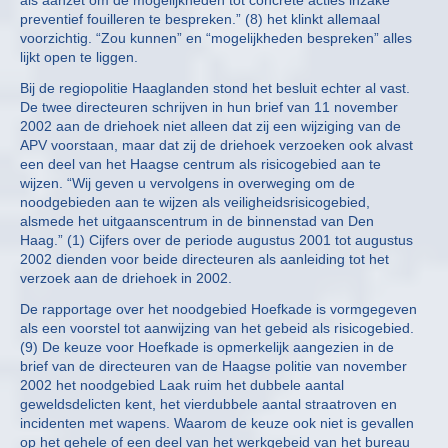
als aanzet om de mogelijkheden tot concrete acties inzake
preventief fouilleren te bespreken.” (8) het klinkt allemaal
voorzichtig. “Zou kunnen” en “mogelijkheden bespreken” alles
lijkt open te liggen.
Bij de regiopolitie Haaglanden stond het besluit echter al vast.
De twee directeuren schrijven in hun brief van 11 november
2002 aan de driehoek niet alleen dat zij een wijziging van de
APV voorstaan, maar dat zij de driehoek verzoeken ook alvast
een deel van het Haagse centrum als risicogebied aan te
wijzen. “Wij geven u vervolgens in overweging om de
noodgebieden aan te wijzen als veiligheidsrisicogebied,
alsmede het uitgaanscentrum in de binnenstad van Den
Haag.” (1) Cijfers over de periode augustus 2001 tot augustus
2002 dienden voor beide directeuren als aanleiding tot het
verzoek aan de driehoek in 2002.
De rapportage over het noodgebied Hoefkade is vormgegeven
als een voorstel tot aanwijzing van het gebeid als risicogebied.
(9) De keuze voor Hoefkade is opmerkelijk aangezien in de
brief van de directeuren van de Haagse politie van november
2002 het noodgebied Laak ruim het dubbele aantal
geweldsdelicten kent, het vierdubbele aantal straatroven en
incidenten met wapens. Waarom de keuze ook niet is gevallen
op het gehele of een deel van het werkgebeid van het bureau