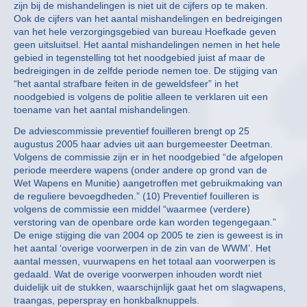
zijn bij de mishandelingen is niet uit de cijfers op te maken.
Ook de cijfers van het aantal mishandelingen en bedreigingen
van het hele verzorgingsgebied van bureau Hoefkade geven
geen uitsluitsel. Het aantal mishandelingen nemen in het hele
gebied in tegenstelling tot het noodgebied juist af maar de
bedreigingen in de zelfde periode nemen toe. De stijging van
“het aantal strafbare feiten in de geweldsfeer” in het
noodgebied is volgens de politie alleen te verklaren uit een
toename van het aantal mishandelingen.
De adviescommissie preventief fouilleren brengt op 25
augustus 2005 haar advies uit aan burgemeester Deetman.
Volgens de commissie zijn er in het noodgebied “de afgelopen
periode meerdere wapens (onder andere op grond van de
Wet Wapens en Munitie) aangetroffen met gebruikmaking van
de reguliere bevoegdheden.” (10) Preventief fouilleren is
volgens de commissie een middel “waarmee (verdere)
verstoring van de openbare orde kan worden tegengegaan.”
De enige stijging die van 2004 op 2005 te zien is geweest is in
het aantal ‘overige voorwerpen in de zin van de WWM’. Het
aantal messen, vuurwapens en het totaal aan voorwerpen is
gedaald. Wat de overige voorwerpen inhouden wordt niet
duidelijk uit de stukken, waarschijnlijk gaat het om slagwapens,
traangas, peperspray en honkbalknuppels.