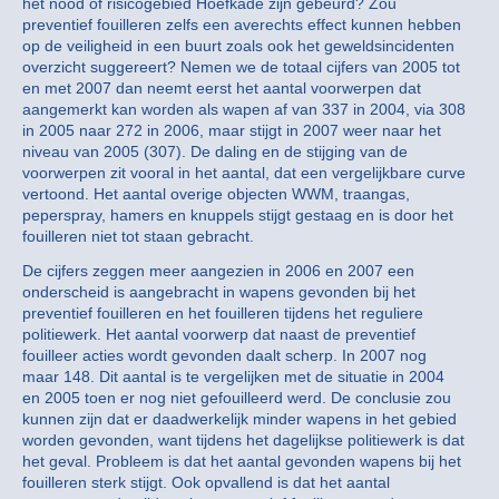
het nood of risicogebied Hoefkade zijn gebeurd? Zou
preventief fouilleren zelfs een averechts effect kunnen hebben
op de veiligheid in een buurt zoals ook het geweldsincidenten
overzicht suggereert? Nemen we de totaal cijfers van 2005 tot
en met 2007 dan neemt eerst het aantal voorwerpen dat
aangemerkt kan worden als wapen af van 337 in 2004, via 308
in 2005 naar 272 in 2006, maar stijgt in 2007 weer naar het
niveau van 2005 (307). De daling en de stijging van de
voorwerpen zit vooral in het aantal, dat een vergelijkbare curve
vertoond. Het aantal overige objecten WWM, traangas,
peperspray, hamers en knuppels stijgt gestaag en is door het
fouilleren niet tot staan gebracht.
De cijfers zeggen meer aangezien in 2006 en 2007 een
onderscheid is aangebracht in wapens gevonden bij het
preventief fouilleren en het fouilleren tijdens het reguliere
politiewerk. Het aantal voorwerp dat naast de preventief
fouilleer acties wordt gevonden daalt scherp. In 2007 nog
maar 148. Dit aantal is te vergelijken met de situatie in 2004
en 2005 toen er nog niet gefouilleerd werd. De conclusie zou
kunnen zijn dat er daadwerkelijk minder wapens in het gebied
worden gevonden, want tijdens het dagelijkse politiewerk is dat
het geval. Probleem is dat het aantal gevonden wapens bij het
fouilleren sterk stijgt. Ook opvallend is dat het aantal