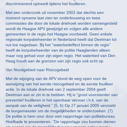
discriminerend optreedt tijdens het fouilleren.
Met een onderzoek uit november 2002 dat slechts een
moment opname laat zien ter onderbouwing en twee
commissies die door de lokale driehoek worden samengesteld
wordt de Haagse APV gewijzigd en volgen alle andere
gemeenten in de regio het Haagse voorbeeld. Geen enkele
regionale korpsbeheerder in Nederland heeft dat Deetman tot
nut toe nagedaan. Bij het “waterbedeffect binnen de regio”
heeft de korpsbeheerder van de politie Haaglanden alleen
maar oog gehad voor zijn eigen regio. Het waterbed van Den
Haag houdt aan de grenzen van zijn regio ook echt op.
Van Noodgebied naar Risicogebeid
Met de wijziging van de APV stond de weg open voor de
aanwijzing van het eerste risicogebied en de eerste fouilleer
actie. In de lokale driehoek van 2 september 2004 geeft
Deetman aan er zin in te hebben. Hij is “groot voorstander van
preventief fouilleren in het openbaar vervoer i.h.k. van de
aanpak van de veiligheid.” (5, 6) Op 27 januari 2005 verzoekt
de burgemeester om de mogelijkheden te onderzoeken. (7)
De politie is hem voor door een rapportage van politiebureau
Hoefkade te presenteren. “De rapportage zou kunnen dienen