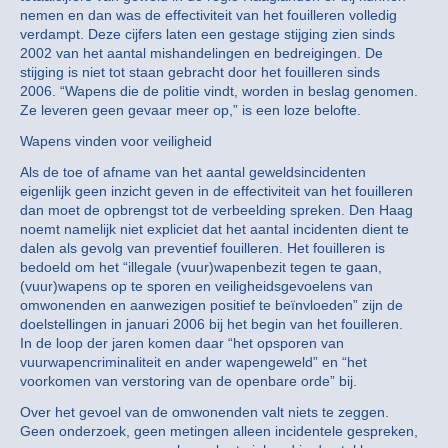
nemen en dan was de effectiviteit van het fouilleren volledig
verdampt. Deze cijfers laten een gestage stijging zien sinds
2002 van het aantal mishandelingen en bedreigingen. De
stijging is niet tot staan gebracht door het fouilleren sinds
2006. “Wapens die de politie vindt, worden in beslag genomen.
Ze leveren geen gevaar meer op,” is een loze belofte.
Wapens vinden voor veiligheid
Als de toe of afname van het aantal geweldsincidenten
eigenlijk geen inzicht geven in de effectiviteit van het fouilleren
dan moet de opbrengst tot de verbeelding spreken. Den Haag
noemt namelijk niet expliciet dat het aantal incidenten dient te
dalen als gevolg van preventief fouilleren. Het fouilleren is
bedoeld om het “illegale (vuur)wapenbezit tegen te gaan,
(vuur)wapens op te sporen en veiligheidsgevoelens van
omwonenden en aanwezigen positief te beïnvloeden” zijn de
doelstellingen in januari 2006 bij het begin van het fouilleren.
In de loop der jaren komen daar “het opsporen van
vuurwapencriminaliteit en ander wapengeweld” en “het
voorkomen van verstoring van de openbare orde” bij.
Over het gevoel van de omwonenden valt niets te zeggen.
Geen onderzoek, geen metingen alleen incidentele gespreken,