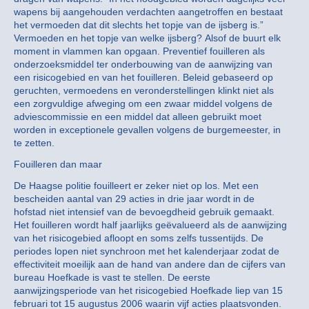
wapens bij aangehouden verdachten aangetroffen en bestaat
het vermoeden dat dit slechts het topje van de ijsberg is.”
Vermoeden en het topje van welke ijsberg? Alsof de buurt elk
moment in vlammen kan opgaan. Preventief fouilleren als
onderzoeksmiddel ter onderbouwing van de aanwijzing van
een risicogebied en van het fouilleren. Beleid gebaseerd op
geruchten, vermoedens en veronderstellingen klinkt niet als
een zorgvuldige afweging om een zwaar middel volgens de
adviescommissie en een middel dat alleen gebruikt moet
worden in exceptionele gevallen volgens de burgemeester, in
te zetten.
Fouilleren dan maar
De Haagse politie fouilleert er zeker niet op los. Met een
bescheiden aantal van 29 acties in drie jaar wordt in de
hofstad niet intensief van de bevoegdheid gebruik gemaakt.
Het fouilleren wordt half jaarlijks geëvalueerd als de aanwijzing
van het risicogebied afloopt en soms zelfs tussentijds. De
periodes lopen niet synchroon met het kalenderjaar zodat de
effectiviteit moeilijk aan de hand van andere dan de cijfers van
bureau Hoefkade is vast te stellen. De eerste
aanwijzingsperiode van het risicogebied Hoefkade liep van 15
februari tot 15 augustus 2006 waarin vijf acties plaatsvonden.