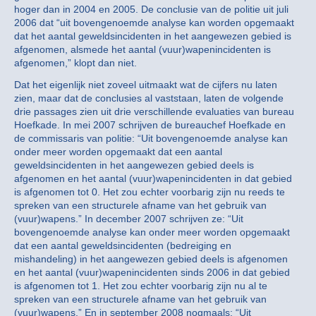
hoger dan in 2004 en 2005. De conclusie van de politie uit juli
2006 dat “uit bovengenoemde analyse kan worden opgemaakt
dat het aantal geweldsincidenten in het aangewezen gebied is
afgenomen, alsmede het aantal (vuur)wapenincidenten is
afgenomen,” klopt dan niet.
Dat het eigenlijk niet zoveel uitmaakt wat de cijfers nu laten
zien, maar dat de conclusies al vaststaan, laten de volgende
drie passages zien uit drie verschillende evaluaties van bureau
Hoefkade. In mei 2007 schrijven de bureauchef Hoefkade en
de commissaris van politie: “Uit bovengenoemde analyse kan
onder meer worden opgemaakt dat een aantal
geweldsincidenten in het aangewezen gebied deels is
afgenomen en het aantal (vuur)wapenincidenten in dat gebied
is afgenomen tot 0. Het zou echter voorbarig zijn nu reeds te
spreken van een structurele afname van het gebruik van
(vuur)wapens.” In december 2007 schrijven ze: “Uit
bovengenoemde analyse kan onder meer worden opgemaakt
dat een aantal geweldsincidenten (bedreiging en
mishandeling) in het aangewezen gebied deels is afgenomen
en het aantal (vuur)wapenincidenten sinds 2006 in dat gebied
is afgenomen tot 1. Het zou echter voorbarig zijn nu al te
spreken van een structurele afname van het gebruik van
(vuur)wapens.” En in september 2008 nogmaals: “Uit