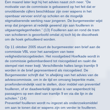
Een maand later legt hij het advies naast zich neer. “De
motivatie van de commissie is gebaseerd op het feit dat er
onvoldoende cijfers beschikbaar zijn over wapens in het
openbaar vervoer en/of op scholen en de mogelijk
stigmatiserende werking naar jongeren. De burgemeester wijst
erop dat jongeren al redelijk gewend zijn aan fouilleren in
uitgaansgelegenheden.” (13) Fouilleren aan en rond de tram
van scholieren is geoorloofd omdat zij toch bij de discotheek
om de hoek gefouilleerd worden.
Op 11 oktober 2005 stuurt de burgemeester een brief aan de
commissie VBL voor het aanwijzen van twee
veiligheidsrisicogebieden. Het noodgebied Hoefkade wordt in
de commissie gebombardeerd tot risicogebied en raakt die
stempel niet meer kwijt. Verschillende haltes langs tramlijn 9
worden in de brief gepresenteerd als risicogebied. De
Burgemeester schrijft dat “in afwijking van het advies van de
adviescommissie, om in de tijd en omvang beperkte mate,
proefondervindelijk vast te stellen, door middel van preventief
fouilleren, of er daadwerkelijk sprake is van wapenbezit bij
passagiers op een deel van tramlijn 9 en via die lijn in de
scholen.” (14)
Preventief fouilleren wordt nu ingezet als onderzoeksmiddel
om aan te tonen dat er wapens zijn om verder te fouilleren.