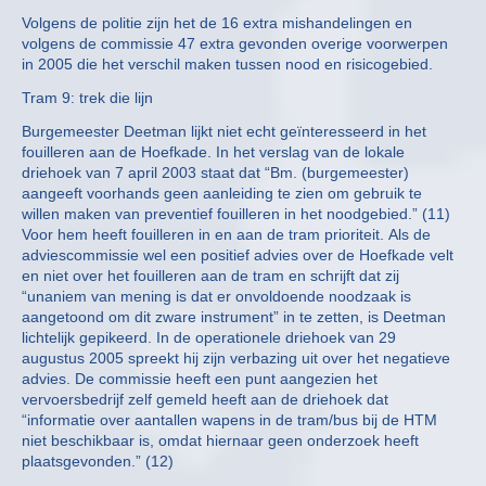
Volgens de politie zijn het de 16 extra mishandelingen en
volgens de commissie 47 extra gevonden overige voorwerpen
in 2005 die het verschil maken tussen nood en risicogebied.
Tram 9: trek die lijn
Burgemeester Deetman lijkt niet echt geïnteresseerd in het
fouilleren aan de Hoefkade. In het verslag van de lokale
driehoek van 7 april 2003 staat dat “Bm. (burgemeester)
aangeeft voorhands geen aanleiding te zien om gebruik te
willen maken van preventief fouilleren in het noodgebied.” (11)
Voor hem heeft fouilleren in en aan de tram prioriteit. Als de
adviescommissie wel een positief advies over de Hoefkade velt
en niet over het fouilleren aan de tram en schrijft dat zij
“unaniem van mening is dat er onvoldoende noodzaak is
aangetoond om dit zware instrument” in te zetten, is Deetman
lichtelijk gepikeerd. In de operationele driehoek van 29
augustus 2005 spreekt hij zijn verbazing uit over het negatieve
advies. De commissie heeft een punt aangezien het
vervoersbedrijf zelf gemeld heeft aan de driehoek dat
“informatie over aantallen wapens in de tram/bus bij de HTM
niet beschikbaar is, omdat hiernaar geen onderzoek heeft
plaatsgevonden.” (12)