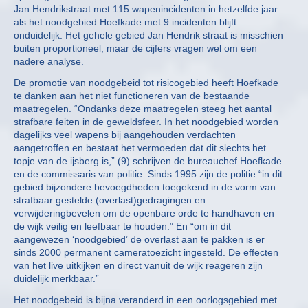
Jan Hendrikstraat met 115 wapenincidenten in hetzelfde jaar
als het noodgebied Hoefkade met 9 incidenten blijft
onduidelijk. Het gehele gebied Jan Hendrik straat is misschien
buiten proportioneel, maar de cijfers vragen wel om een
nadere analyse.
De promotie van noodgebeid tot risicogebied heeft Hoefkade
te danken aan het niet functioneren van de bestaande
maatregelen. “Ondanks deze maatregelen steeg het aantal
strafbare feiten in de geweldsfeer. In het noodgebied worden
dagelijks veel wapens bij aangehouden verdachten
aangetroffen en bestaat het vermoeden dat dit slechts het
topje van de ijsberg is,” (9) schrijven de bureauchef Hoefkade
en de commissaris van politie. Sinds 1995 zijn de politie “in dit
gebied bijzondere bevoegdheden toegekend in de vorm van
strafbaar gestelde (overlast)gedragingen en
verwijderingbevelen om de openbare orde te handhaven en
de wijk veilig en leefbaar te houden.” En “om in dit
aangewezen ‘noodgebied’ de overlast aan te pakken is er
sinds 2000 permanent cameratoezicht ingesteld. De effecten
van het live uitkijken en direct vanuit de wijk reageren zijn
duidelijk merkbaar.”
Het noodgebeid is bijna veranderd in een oorlogsgebied met