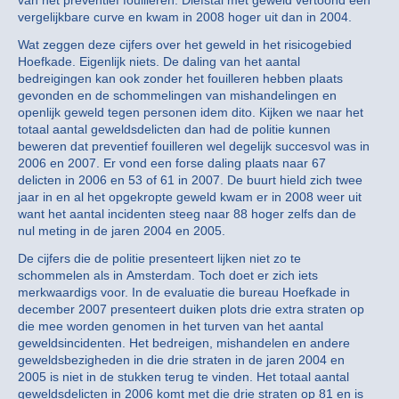
van het preventief fouilleren. Diefstal met geweld vertoond een
vergelijkbare curve en kwam in 2008 hoger uit dan in 2004.
Wat zeggen deze cijfers over het geweld in het risicogebied
Hoefkade. Eigenlijk niets. De daling van het aantal
bedreigingen kan ook zonder het fouilleren hebben plaats
gevonden en de schommelingen van mishandelingen en
openlijk geweld tegen personen idem dito. Kijken we naar het
totaal aantal geweldsdelicten dan had de politie kunnen
beweren dat preventief fouilleren wel degelijk succesvol was in
2006 en 2007. Er vond een forse daling plaats naar 67
delicten in 2006 en 53 of 61 in 2007. De buurt hield zich twee
jaar in en al het opgekropte geweld kwam er in 2008 weer uit
want het aantal incidenten steeg naar 88 hoger zelfs dan de
nul meting in de jaren 2004 en 2005.
De cijfers die de politie presenteert lijken niet zo te
schommelen als in Amsterdam. Toch doet er zich iets
merkwaardigs voor. In de evaluatie die bureau Hoefkade in
december 2007 presenteert duiken plots drie extra straten op
die mee worden genomen in het turven van het aantal
geweldsincidenten. Het bedreigen, mishandelen en andere
geweldsbezigheden in die drie straten in de jaren 2004 en
2005 is niet in de stukken terug te vinden. Het totaal aantal
geweldsdelicten in 2006 komt met die drie straten op 81 en is