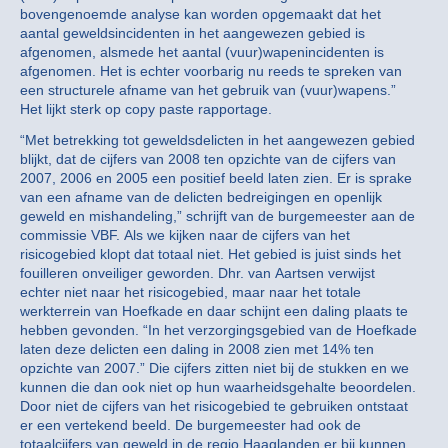
bovengenoemde analyse kan worden opgemaakt dat het
aantal geweldsincidenten in het aangewezen gebied is
afgenomen, alsmede het aantal (vuur)wapenincidenten is
afgenomen. Het is echter voorbarig nu reeds te spreken van
een structurele afname van het gebruik van (vuur)wapens.”
Het lijkt sterk op copy paste rapportage.
“Met betrekking tot geweldsdelicten in het aangewezen gebied
blijkt, dat de cijfers van 2008 ten opzichte van de cijfers van
2007, 2006 en 2005 een positief beeld laten zien. Er is sprake
van een afname van de delicten bedreigingen en openlijk
geweld en mishandeling,” schrijft van de burgemeester aan de
commissie VBF. Als we kijken naar de cijfers van het
risicogebied klopt dat totaal niet. Het gebied is juist sinds het
fouilleren onveiliger geworden. Dhr. van Aartsen verwijst
echter niet naar het risicogebied, maar naar het totale
werkterrein van Hoefkade en daar schijnt een daling plaats te
hebben gevonden. “In het verzorgingsgebied van de Hoefkade
laten deze delicten een daling in 2008 zien met 14% ten
opzichte van 2007.” Die cijfers zitten niet bij de stukken en we
kunnen die dan ook niet op hun waarheidsgehalte beoordelen.
Door niet de cijfers van het risicogebied te gebruiken ontstaat
er een vertekend beeld. De burgemeester had ook de
totaalcijfers van geweld in de regio Haaglanden er bij kunnen