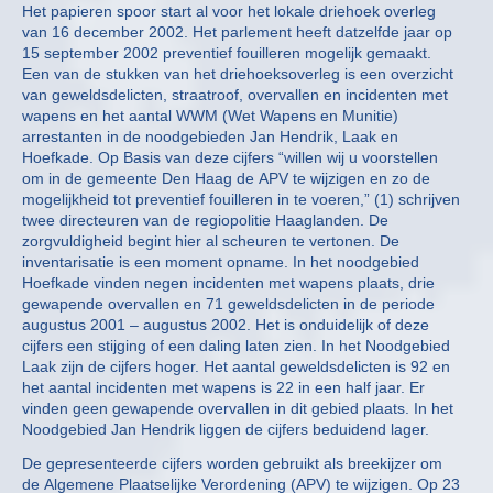
Het papieren spoor start al voor het lokale driehoek overleg
van 16 december 2002. Het parlement heeft datzelfde jaar op
15 september 2002 preventief fouilleren mogelijk gemaakt.
Een van de stukken van het driehoeksoverleg is een overzicht
van geweldsdelicten, straatroof, overvallen en incidenten met
wapens en het aantal WWM (Wet Wapens en Munitie)
arrestanten in de noodgebieden Jan Hendrik, Laak en
Hoefkade. Op Basis van deze cijfers “willen wij u voorstellen
om in de gemeente Den Haag de APV te wijzigen en zo de
mogelijkheid tot preventief fouilleren in te voeren,” (1) schrijven
twee directeuren van de regiopolitie Haaglanden. De
zorgvuldigheid begint hier al scheuren te vertonen. De
inventarisatie is een moment opname. In het noodgebied
Hoefkade vinden negen incidenten met wapens plaats, drie
gewapende overvallen en 71 geweldsdelicten in de periode
augustus 2001 – augustus 2002. Het is onduidelijk of deze
cijfers een stijging of een daling laten zien. In het Noodgebied
Laak zijn de cijfers hoger. Het aantal geweldsdelicten is 92 en
het aantal incidenten met wapens is 22 in een half jaar. Er
vinden geen gewapende overvallen in dit gebied plaats. In het
Noodgebied Jan Hendrik liggen de cijfers beduidend lager.
De gepresenteerde cijfers worden gebruikt als breekijzer om
de Algemene Plaatselijke Verordening (APV) te wijzigen. Op 23