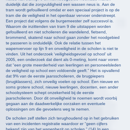
duidelijk dat die zorgvuldigheid een wassen neus is. Aan de
tram wordt gefouilleerd omdat er een speciaal project is op de
tram die de veiligheid in het openbaar vervoer onderstreept.
Een project dat volgens de burgemeester zelf succesvol is.
Waarom de inzittenden van tram 9 die uitstappen worden
gefouilleerd en niet scholieren die wandelend, fietsend,
brommend, skatend naar school gaan zonder het noodgebied
te passeren is onduidelijk. Ook de relatie tussen het
wapenvervoer op lijn 9 en onveiligheid in de scholen is niet te
vinden. Uit het onderzoek ‘veiligheidsgevoel op school’ uit
2005, een onderzoek dat dient als 0-meting, komt naar voren
dat “een grote meerderheid van leerlingen en personeelsleden
de veiligheid op school een voldoende geeft.” Het is opvallend
dat 9% van de eerste jaarsscholieren, de brugpiepers
(brugklassers), zich onveilig voelen op school. Een nieuwe en
soms grotere school, nieuwe leerlingen, docenten, een ander
schoolsysteem schept onzekerheid bij de eerste
jaarscholieren. Door dit onveiligheid te noemen wordt voorbij
gegaan aan de daadwerkelijke oorzaken en eventuele
oplossingen om die gevoelens weg te nemen.
De scholen zelf stellen zich terughoudend op in het gebruiken
van een incidenten registratie waardoor er “geen cijfers
bekend zijn van het wapenbezit op scholen.” (14) In een