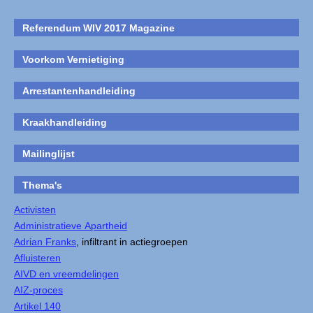
Referendum WIV 2017 Magazine
Voorkom Vernietiging
Arrestantenhandleiding
Kraakhandleiding
Mailinglijst
Thema's
Activisten
Administratieve Apartheid
Adrian Franks
, infiltrant in actiegroepen
Afluisteren
AIVD en vreemdelingen
AIZ-proces
Artikel 140