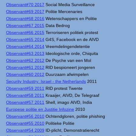
Observant#70 2017
Social Media Surveillance
Observant#69 2017
Politie Mercenaries
Observant#68 2016
Wetenschappers en Politie
Observant#67 2015
Data Bedrog
Observant#66 2015
Terroriseren politiek protest
Observant#65 2014
G4S, Facebook en de AIVD
Observant#64 2014
Vreemdelingendetentie
Observant#63 2013
Ideologische orde, Chiquita
Observant#62 2012
De Psyche van een Mol
Observant#61 2012
RID bespioneert jongeren
Observant#60 2012
Duurzaam afwimpelen
Security Industry: Israel - the Netherlands
2011
Observant#59 2011
RID protest Twente
Observant#58 2011
Kraaijer, AIVD, De Telegraaf
Observant#57 2011
Shell, imago AIVD, India
Europese politie en Justitie Infozine
2010
Observant#56 2010
Ochtendgloren, politie phishing
Observant#55 2010
Politieke Politie
Observant#54 2009
ID-plicht, Demonstratierecht