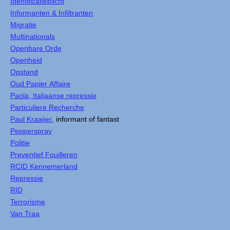
Identificatieplicht
Informanten & Infiltranten
Migratie
Multinationals
Openbare Orde
Openheid
Opstand
Oud Papier Affaire
Paola, Italiaanse repressie
Particuliere Recherche
Paul Kraaijer
, informant of fantast
Pepperspray
Politie
Preventief Fouilleren
RCID Kennemerland
Repressie
RID
Terrorisme
Van Traa