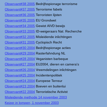
Observant#38 2005
Bedrijfsspionage terrorisme
Observant#37 2005
Terrorisme fabels
Observant#36 2005
Terroristen lijsten
Observant#35 2005
EU Grondwet
Observant#34 2005
Gewist AIVD bewijs
Observant#33 2005
ID-weigeraars Nat. Recherche
Observant#32 2005
Misleidende inlichtingen
Observant#31 2005
Cyclopisch Recht
Observant#30 2004
Bedrijfsspionage acties
Observant#29 2004
Rasterfahndung NL
Observant#28 2004
Veganisten barbeque
Observant#27 2004
EU2004, dieren en camera's
Observant#26 2004
Vreemdelingen inlichtingen
Observant#25 2004
Incidentenpolitiek
Observant#24 2004
Europese Terreur
Observant#23 2004
Boeven en buitenlui
Observant#22 2004
Terroristische Activist
Misleidende methode 14 november 2003
Keizer in lompen, 1 november 2003