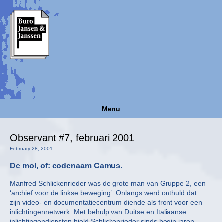
Menu
Observant #7, februari 2001
February 28, 2001
De mol, of: codenaam Camus.
Manfred Schlickenrieder was de grote man van Gruppe 2, een
‘archief voor de linkse beweging’. Onlangs werd onthuld dat
zijn video- en documentatiecentrum diende als front voor een
inlichtingennetwerk. Met behulp van Duitse en Italiaanse
inlichtingendiensten hield Schlickenrieder sinds begin jaren