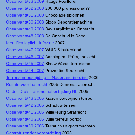
Observant#53 2009
Haags Fouilleren
Observant#52 2009
200.000 professionals?
Observant#51 2009
Chocolade spionnen
Observant#50 2008
Sloop Deporatiemachine
Observant#49 2008
Bewaarplicht en Onmacht
Observant#48 2008
De Onschuld is Dood
Identificatieplicht Infozine
2007
Observant#47 2007
WUID & buitenland
Observant#46 2007
Aanslagen, Prüm, toezicht
Observant#45 2007
Blauw Waas, terrorisme
Observant#44 2007
Preventief Strafrecht
Terrorismebestrijding in Nederland infozine
2006
Ruimte voor het recht
2006 Demonstratierecht
Onder Druk, Terrorismebestrijding NL
2006
Observant#43 2006
Kiezen verdwijnen terreur
Observant#42 2006
Schaduw terreur
Observant#41 2006
Willekeurig Strafrecht
Observant#40 2006
Vuile terreur oorlog
Observant#39 2006
Terreur van grootmachten
Gestraft zonder veroordeling
2005