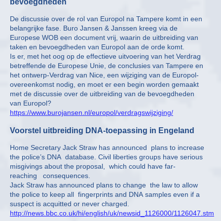
bevoegdheden
De discussie over de rol van Europol na Tampere komt in een
belangrijke fase. Buro Jansen & Janssen kreeg via de
Europese WOB een document vrij, waarin de uitbreiding van
taken en bevoegdheden van Europol aan de orde komt.
Is er, met het oog op de effectieve uitvoering van het Verdrag
betreffende de Europese Unie, de conclusies van Tampere en
het ontwerp-Verdrag van Nice, een wijziging van de Europol-
overeenkomst nodig, en moet er een begin worden gemaakt
met de discussie over de uitbreiding van de bevoegdheden
van Europol?
https://www.burojansen.nl/europol/verdragswijziging/
Voorstel uitbreiding DNA-toepassing in Engeland
Home Secretary Jack Straw has announced plans to increase
the police’s DNA database. Civil liberties groups have serious
misgivings about the proposal, which could have far-
reaching consequences.
Jack Straw has announced plans to change the law to allow
the police to keep all fingerprints and DNA samples even if a
suspect is acquitted or never charged.
http://news.bbc.co.uk/hi/english/uk/newsid_1126000/1126047.stm