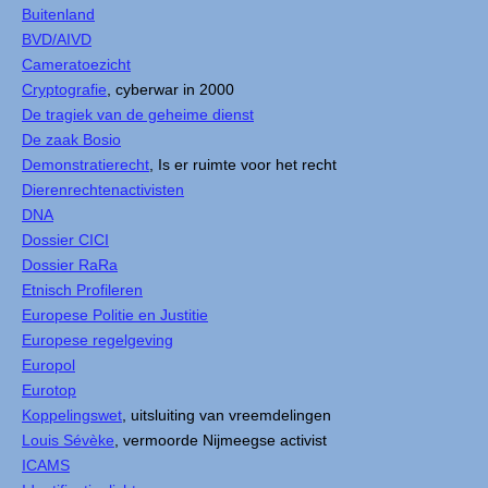
Buitenland
BVD/AIVD
Cameratoezicht
Cryptografie
, cyberwar in 2000
De tragiek van de geheime dienst
De zaak Bosio
Demonstratierecht
, Is er ruimte voor het recht
Dierenrechtenactivisten
DNA
Dossier CICI
Dossier RaRa
Etnisch Profileren
Europese Politie en Justitie
Europese regelgeving
Europol
Eurotop
Koppelingswet
, uitsluiting van vreemdelingen
Louis Sévèke
, vermoorde Nijmeegse activist
ICAMS