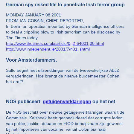
German spy risked life to penetrate Irish terror group
MONDAY JANUARY 08 2001
FROM IAN COBAIN, CHIEF REPORTER,
In Berlin an operation mounted by German intelligence officers
to deal a crippling blow to Irish terrorism can be disclosed by
The Times today.
http://www.thetimes.co.uk/article/0,,2-64001,00.html
http://www.independent.ie/2001/7/n01i.shtml
Voor Amsterdammers.
Salto begint met uitzenddingen van de tweewekelijkse ABJZ
vergaderingen. Hoe brengt de nieuwe burgemeester Cohen
het eraf?
NOS publiceert
getuigenverklaringen
op het net
De NOS beschikt over nieuwe getuigenverklaringen waaruit de
Commissie Kalsbeek heeft geconcludeerd dat corrupte leden
van politie, justitie douane en FIOD behulpzaam zijn geweest
bij het importeren van cocaïne vanuit Colombia naar