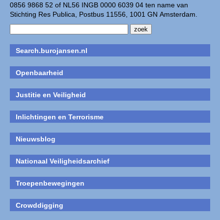
0856 9868 52 of NL56 INGB 0000 6039 04 ten name van
Stichting Res Publica, Postbus 11556, 1001 GN Amsterdam.
Search.burojansen.nl
Openbaarheid
Justitie en Veiligheid
Inlichtingen en Terrorisme
Nieuwsblog
Nationaal Veiligheidsarchief
Troepenbewegingen
Crowddigging