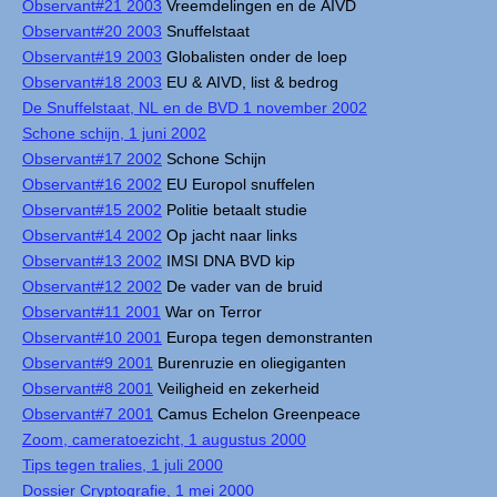
Observant#21 2003
Vreemdelingen en de AIVD
Observant#20 2003
Snuffelstaat
Observant#19 2003
Globalisten onder de loep
Observant#18 2003
EU & AIVD, list & bedrog
De Snuffelstaat, NL en de BVD 1 november 2002
Schone schijn, 1 juni 2002
Observant#17 2002
Schone Schijn
Observant#16 2002
EU Europol snuffelen
Observant#15 2002
Politie betaalt studie
Observant#14 2002
Op jacht naar links
Observant#13 2002
IMSI DNA BVD kip
Observant#12 2002
De vader van de bruid
Observant#11 2001
War on Terror
Observant#10 2001
Europa tegen demonstranten
Observant#9 2001
Burenruzie en oliegiganten
Observant#8 2001
Veiligheid en zekerheid
Observant#7 2001
Camus Echelon Greenpeace
Zoom, cameratoezicht, 1 augustus 2000
Tips tegen tralies, 1 juli 2000
Dossier Cryptografie, 1 mei 2000