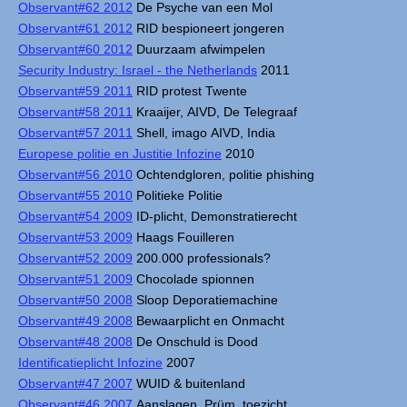
Observant#62 2012
De Psyche van een Mol
Observant#61 2012
RID bespioneert jongeren
Observant#60 2012
Duurzaam afwimpelen
Security Industry: Israel - the Netherlands
2011
Observant#59 2011
RID protest Twente
Observant#58 2011
Kraaijer, AIVD, De Telegraaf
Observant#57 2011
Shell, imago AIVD, India
Europese politie en Justitie Infozine
2010
Observant#56 2010
Ochtendgloren, politie phishing
Observant#55 2010
Politieke Politie
Observant#54 2009
ID-plicht, Demonstratierecht
Observant#53 2009
Haags Fouilleren
Observant#52 2009
200.000 professionals?
Observant#51 2009
Chocolade spionnen
Observant#50 2008
Sloop Deporatiemachine
Observant#49 2008
Bewaarplicht en Onmacht
Observant#48 2008
De Onschuld is Dood
Identificatieplicht Infozine
2007
Observant#47 2007
WUID & buitenland
Observant#46 2007
Aanslagen, Prüm, toezicht