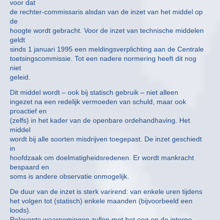
voor dat
de rechter-commissaris alsdan van de inzet van het middel op
de
hoogte wordt gebracht. Voor de inzet van technische middelen
geldt
sinds 1 januari 1995 een meldingsverplichting aan de Centrale
toetsingscommissie. Tot een nadere normering heeft dit nog
niet
geleid.
Dit middel wordt – ook bij statisch gebruik – niet alleen
ingezet na een redelijk vermoeden van schuld, maar ook
proactief en
(zelfs) in het kader van de openbare ordehandhaving. Het
middel
wordt bij alle soorten misdrijven toegepast. De inzet geschiedt
in
hoofdzaak om doelmatigheidsredenen. Er wordt mankracht
bespaard en
soms is andere observatie onmogelijk.
De duur van de inzet is sterk varirend: van enkele uren tijdens
het volgen tot (statisch) enkele maanden (bijvoorbeeld een
loods).
Relevante waarnemingen zullen met het oog op de interne