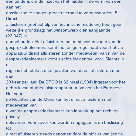
een tendens om de inzet van het middel in de vorm van een
aan het
dossier toe te voegen proces-verbaal te verantwoorden. 5.
Direct
afluisteren (met behulp van technische middelen) heeft geen
wettelijke grondslag: het wetsontwerp dien aangaande
(23.047) is
aangehouden. Het afluisteren met medeweten van n van de
gespreksdeelnemers komt met enige regelmaat voor; het via
apparatuur direct afluisteren zonder medeweten van n van de
gespreksdeelnemers komt slechts incidenteel voor. Slechts in
n
regio is het totale aantal gevallen van direct afluisteren meer
dan
20 keer per jaar. De DTOO is 32 maal (1994) ingezet voor het
gebruik van af-/meeluisterapparatuur. Volgens het Europese
Hof voor
de Rechten van de Mens kan het direct afluisteren met
medeweten van
n van de gespreksdeelnemers een inbreuk op het recht op
privacy
opleveren. Voor zover kon worden nagegaan is de beslissing
tot
direct afluisteren steeds genomen door de officier van justitie.