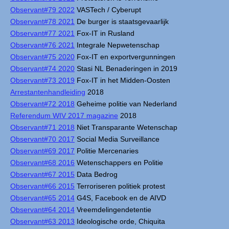
Observant#79 2022
VASTech / Cyberupt
Observant#78 2021
De burger is staatsgevaarlijk
Observant#77 2021
Fox-IT in Rusland
Observant#76 2021
Integrale Nepwetenschap
Observant#75 2020
Fox-IT en exportvergunningen
Observant#74 2020
Stasi NL Benaderingen in 2019
Observant#73 2019
Fox-IT in het Midden-Oosten
Arrestantenhandleiding
2018
Observant#72 2018
Geheime politie van Nederland
Referendum WIV 2017 magazine
2018
Observant#71 2018
Niet Transparante Wetenschap
Observant#70 2017
Social Media Surveillance
Observant#69 2017
Politie Mercenaries
Observant#68 2016
Wetenschappers en Politie
Observant#67 2015
Data Bedrog
Observant#66 2015
Terroriseren politiek protest
Observant#65 2014
G4S, Facebook en de AIVD
Observant#64 2014
Vreemdelingendetentie
Observant#63 2013
Ideologische orde, Chiquita