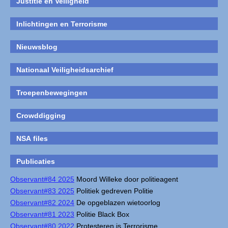
Justitie en Veiligheid
Inlichtingen en Terrorisme
Nieuwsblog
Nationaal Veiligheidsarchief
Troepenbewegingen
Crowddigging
NSA files
Publicaties
Observant#84 2025
Moord Willeke door politieagent
Observant#83 2025
Politiek gedreven Politie
Observant#82 2024
De opgeblazen wietoorlog
Observant#81 2023
Politie Black Box
Observant#80 2022
Protesteren is Terrorisme