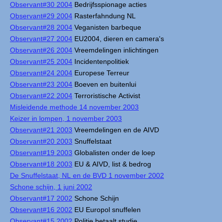
Observant#30 2004
Bedrijfsspionage acties
Observant#29 2004
Rasterfahndung NL
Observant#28 2004
Veganisten barbeque
Observant#27 2004
EU2004, dieren en camera's
Observant#26 2004
Vreemdelingen inlichtingen
Observant#25 2004
Incidentenpolitiek
Observant#24 2004
Europese Terreur
Observant#23 2004
Boeven en buitenlui
Observant#22 2004
Terroristische Activist
Misleidende methode 14 november 2003
Keizer in lompen, 1 november 2003
Observant#21 2003
Vreemdelingen en de AIVD
Observant#20 2003
Snuffelstaat
Observant#19 2003
Globalisten onder de loep
Observant#18 2003
EU & AIVD, list & bedrog
De Snuffelstaat, NL en de BVD 1 november 2002
Schone schijn, 1 juni 2002
Observant#17 2002
Schone Schijn
Observant#16 2002
EU Europol snuffelen
Observant#15 2002
Politie betaalt studie