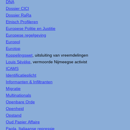
DNA
Dossier CICI
Dossier RaRa
Etnisch Profileren
Europese Politie en Justitie
Europese regelgeving
Europol
Eurotop
Koppelingswet
, uitsluiting van vreemdelingen
Louis Sévèke
, vermoorde Nijmeegse activist
ICAMS
Identificatieplicht
Informanten & Infiltranten
Migratie
Multinationals
Openbare Orde
Openheid
Opstand
Oud Papier Affaire
Paola, Italiaanse repressie