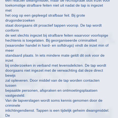
een reactief dwangmiddel, maar de rechtspraak sluit inzet voor
toekomstige strafbare feiten niet uit nadat de tap is ingezet
met
het oog op een gepleegd strafbaar feit. Bij grote
drugonderzoeken
staat doorgaans dit proactief tappen voorop. De tap wordt
conform
de wet slechts ingezet bij strafbare feiten waarvoor voorlopige
hechtenis is toegelaten. Bij georganiseerde criminaliteit
(waaronder handel in hard- en softdrugs) vindt de inzet min of
meer
standaard plaats. In iets mindere mate geldt dit ook voor de
inzet
bij onderzoeken in verband met levensdelicten. De tap wordt
doorgaans niet ingezet met de verwachting dat deze direct
bewijs
zal opleveren. Door middel van de tap worden contacten
tussen
bepaalde personen, afspraken en ontmoetingsplaatsen
vastgesteld.
Van de tapverslagen wordt soms kennis genomen door de
criminele
inlichtingendienst. Tappen is een tijdelijk geheim dwangmiddel.
De