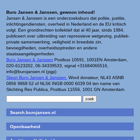
Buro Jansen & Janssen, gewoon inhoud!
Jansen & Janssen is een onderzoeksburo dat politie, justitie,
inlichtingendiensten, overheid in Nederland en de EU kritisch
volgt. Een grondrechten kollektief dat al 40 jaar, sinds 1984,
publiceert over uitbreiding van repressieve wetgeving, publiek-
private samenwerking, veiligheid in breedste zin,
bevoegdheden, overheidsoptreden en andere
staatsaangelegenheden.
Buro Jansen & Janssen
Postbus 10591, 1001EN Amsterdam,
020-6123202, 06-34339533, signal +31684065516,
info@burojansen.nl (pgp)
Steun Buro Jansen & Janssen.
Word donateur, NL43 ASNB
0856 9868 52 of NL56 INGB 0000 6039 04 ten name van
Stichting Res Publica, Postbus 11556, 1001 GN Amsterdam.
Search.burojansen.nl
Openbaarheid