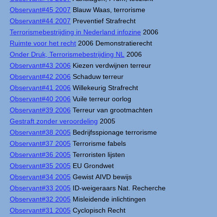
Observant#45 2007
Blauw Waas, terrorisme
Observant#44 2007
Preventief Strafrecht
Terrorismebestrijding in Nederland infozine
2006
Ruimte voor het recht
2006 Demonstratierecht
Onder Druk, Terrorismebestrijding NL
2006
Observant#43 2006
Kiezen verdwijnen terreur
Observant#42 2006
Schaduw terreur
Observant#41 2006
Willekeurig Strafrecht
Observant#40 2006
Vuile terreur oorlog
Observant#39 2006
Terreur van grootmachten
Gestraft zonder veroordeling
2005
Observant#38 2005
Bedrijfsspionage terrorisme
Observant#37 2005
Terrorisme fabels
Observant#36 2005
Terroristen lijsten
Observant#35 2005
EU Grondwet
Observant#34 2005
Gewist AIVD bewijs
Observant#33 2005
ID-weigeraars Nat. Recherche
Observant#32 2005
Misleidende inlichtingen
Observant#31 2005
Cyclopisch Recht