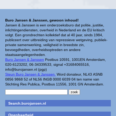
Buro Jansen & Janssen, gewoon inhoud!
Jansen & Janssen is een onderzoeksburo dat politie, justitie,
inlichtingendiensten, overheid in Nederland en de EU kritisch
volgt. Een grondrechten kollektief dat al 40 jaar, sinds 1984,
publiceert over uitbreiding van repressieve wetgeving, publiek-
private samenwerking, veiligheid in breedste zin,
bevoegdheden, overheidsoptreden en andere
staatsaangelegenheden.
Buro Jansen & Janssen
Postbus 10591, 1001EN Amsterdam,
020-6123202, 06-34339533, signal +31684065516,
info@burojansen.nl (pgp)
Steun Buro Jansen & Janssen.
Word donateur, NL43 ASNB
0856 9868 52 of NL56 INGB 0000 6039 04 ten name van
Stichting Res Publica, Postbus 11556, 1001 GN Amsterdam.
Search.burojansen.nl
Openbaarheid