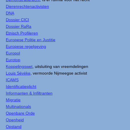
Dierenrechtenactivisten
DNA
Dossier CICI
Dossier RaRa
Etnisch Profileren
Europese Politie en Justitie
Europese regelgeving
Europol
Eurotop
Koppelingswet
, uitsluiting van vreemdelingen
Louis Sévèke
, vermoorde Nijmeegse activist
ICAMS
Identificatieplicht
Informanten & Infiltranten
Migratie
Multinationals
Openbare Orde
Openheid
Opstand