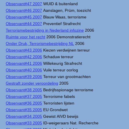
Observant#47 2007
WUID & buitenland
Observant#46 2007
Aanslagen, Prüm, toezicht
Observant#45 2007
Blauw Waas, terrorisme
Observant#44 2007
Preventief Strafrecht
Terrorismebestrijding in Nederland infozine
2006
Ruimte voor het recht
2006 Demonstratierecht
Onder Druk, Terrorismebestrijding NL
2006
Observant#43 2006
Kiezen verdwijnen terreur
Observant#42 2006
Schaduw terreur
Observant#41 2006
Willekeurig Strafrecht
Observant#40 2006
Vuile terreur oorlog
Observant#39 2006
Terreur van grootmachten
Gestraft zonder veroordeling
2005
Observant#38 2005
Bedrijfsspionage terrorisme
Observant#37 2005
Terrorisme fabels
Observant#36 2005
Terroristen lijsten
Observant#35 2005
EU Grondwet
Observant#34 2005
Gewist AIVD bewijs
Observant#33 2005
ID-weigeraars Nat. Recherche