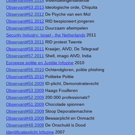
Observant#64 2014
Vreemdelingendetentie
Observant#63 2013
Ideologische orde, Chiquita
Observant#62 2012
De Psyche van een Mol
Observant#61 2012
RID bespioneert jongeren
Observant#60 2012
Duurzaam afwimpelen
Security Industry: Israel - the Netherlands
2011
Observant#59 2011
RID protest Twente
Observant#58 2011
Kraaijer, AIVD, De Telegraaf
Observant#57 2011
Shell, imago AIVD, India
Europese politie en Justitie Infozine
2010
Observant#56 2010
Ochtendgloren, politie phishing
Observant#55 2010
Politieke Politie
Observant#54 2009
ID-plicht, Demonstratierecht
Observant#53 2009
Haags Fouilleren
Observant#52 2009
200.000 professionals?
Observant#51 2009
Chocolade spionnen
Observant#50 2008
Sloop Deporatiemachine
Observant#49 2008
Bewaarplicht en Onmacht
Observant#48 2008
De Onschuld is Dood
Identificatieplicht Infozine
2007