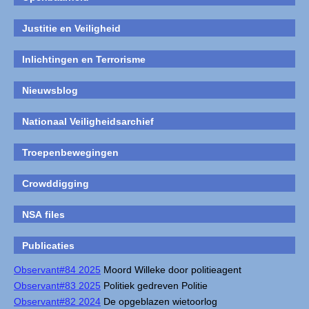
Justitie en Veiligheid
Inlichtingen en Terrorisme
Nieuwsblog
Nationaal Veiligheidsarchief
Troepenbewegingen
Crowddigging
NSA files
Publicaties
Observant#84 2025
Moord Willeke door politieagent
Observant#83 2025
Politiek gedreven Politie
Observant#82 2024
De opgeblazen wietoorlog