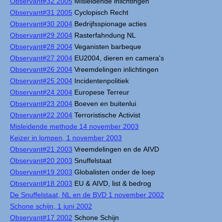
Observant#32 2005
Misleidende inlichtingen
Observant#31 2005
Cyclopisch Recht
Observant#30 2004
Bedrijfsspionage acties
Observant#29 2004
Rasterfahndung NL
Observant#28 2004
Veganisten barbeque
Observant#27 2004
EU2004, dieren en camera's
Observant#26 2004
Vreemdelingen inlichtingen
Observant#25 2004
Incidentenpolitiek
Observant#24 2004
Europese Terreur
Observant#23 2004
Boeven en buitenlui
Observant#22 2004
Terroristische Activist
Misleidende methode 14 november 2003
Keizer in lompen, 1 november 2003
Observant#21 2003
Vreemdelingen en de AIVD
Observant#20 2003
Snuffelstaat
Observant#19 2003
Globalisten onder de loep
Observant#18 2003
EU & AIVD, list & bedrog
De Snuffelstaat, NL en de BVD 1 november 2002
Schone schijn, 1 juni 2002
Observant#17 2002
Schone Schijn