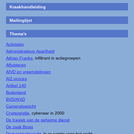
Kraakhandleiding
Mailinglijst
Thema's
Activisten
Administratieve Apartheid
Adrian Franks
, infiltrant in actiegroepen
Afluisteren
AIVD en vreemdelingen
AIZ-proces
Artikel 140
Buitenland
BVD/AIVD
Cameratoezicht
Cryptografie
, cyberwar in 2000
De tragiek van de geheime dienst
De zaak Bosio
Demonstratierecht
, Is er ruimte voor het recht