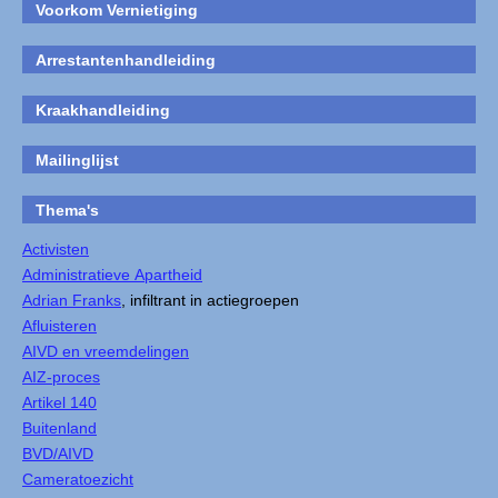
Voorkom Vernietiging
Arrestantenhandleiding
Kraakhandleiding
Mailinglijst
Thema's
Activisten
Administratieve Apartheid
Adrian Franks
, infiltrant in actiegroepen
Afluisteren
AIVD en vreemdelingen
AIZ-proces
Artikel 140
Buitenland
BVD/AIVD
Cameratoezicht