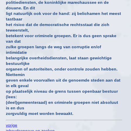
politiediensten, de koninklijke marechaussee en de
douane. En dit
ligt natuurlijk ook voor de hand: zij belichamen het meest
tastbaar
het risico dat de democratische rechtsstaat die zich
teweerstelt,
betekent voor criminele groepen. Er is dus geen sprake
van dat
zulke groepen langs de weg van corruptie en/of
intimidatie
belangrijke overheidsdiensten, laat staan gewichtige
bestuurlijke
organen of autoriteiten, onder controle zouden hebben.
Niettemin
geven enkele voorvallen uit de genoemde steden aan dat
in elk geval
op plaatselijk niveau de grens tussen openbaar bestuur
(lees:
(deel)gemeenteraad) en criminele groepen niet absoluut
is en dus
zorgvuldig moet worden bewaakt.
vorige
inhoudsopgave en zoeken