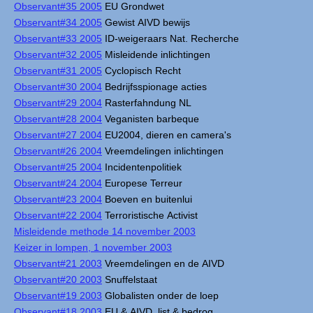
Observant#35 2005
EU Grondwet
Observant#34 2005
Gewist AIVD bewijs
Observant#33 2005
ID-weigeraars Nat. Recherche
Observant#32 2005
Misleidende inlichtingen
Observant#31 2005
Cyclopisch Recht
Observant#30 2004
Bedrijfsspionage acties
Observant#29 2004
Rasterfahndung NL
Observant#28 2004
Veganisten barbeque
Observant#27 2004
EU2004, dieren en camera's
Observant#26 2004
Vreemdelingen inlichtingen
Observant#25 2004
Incidentenpolitiek
Observant#24 2004
Europese Terreur
Observant#23 2004
Boeven en buitenlui
Observant#22 2004
Terroristische Activist
Misleidende methode 14 november 2003
Keizer in lompen, 1 november 2003
Observant#21 2003
Vreemdelingen en de AIVD
Observant#20 2003
Snuffelstaat
Observant#19 2003
Globalisten onder de loep
Observant#18 2003
EU & AIVD, list & bedrog