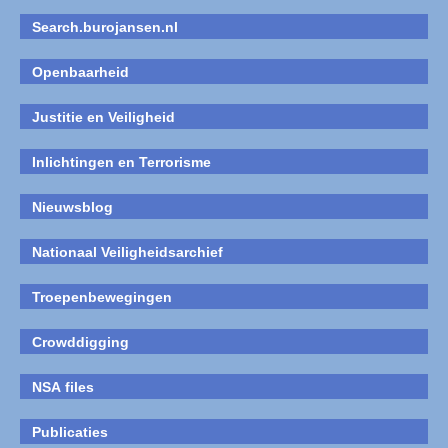
Search.burojansen.nl
Openbaarheid
Justitie en Veiligheid
Inlichtingen en Terrorisme
Nieuwsblog
Nationaal Veiligheidsarchief
Troepenbewegingen
Crowddigging
NSA files
Publicaties