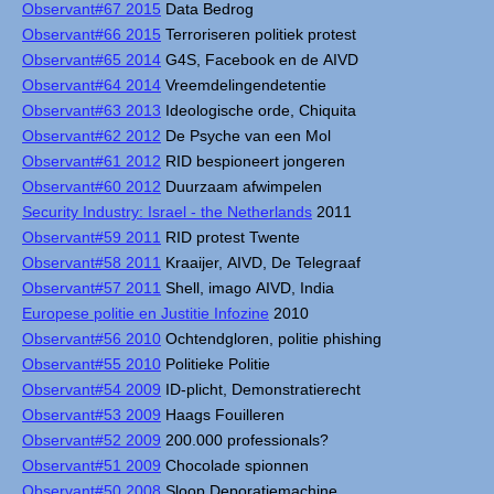
Observant#67 2015
Data Bedrog
Observant#66 2015
Terroriseren politiek protest
Observant#65 2014
G4S, Facebook en de AIVD
Observant#64 2014
Vreemdelingendetentie
Observant#63 2013
Ideologische orde, Chiquita
Observant#62 2012
De Psyche van een Mol
Observant#61 2012
RID bespioneert jongeren
Observant#60 2012
Duurzaam afwimpelen
Security Industry: Israel - the Netherlands
2011
Observant#59 2011
RID protest Twente
Observant#58 2011
Kraaijer, AIVD, De Telegraaf
Observant#57 2011
Shell, imago AIVD, India
Europese politie en Justitie Infozine
2010
Observant#56 2010
Ochtendgloren, politie phishing
Observant#55 2010
Politieke Politie
Observant#54 2009
ID-plicht, Demonstratierecht
Observant#53 2009
Haags Fouilleren
Observant#52 2009
200.000 professionals?
Observant#51 2009
Chocolade spionnen
Observant#50 2008
Sloop Deporatiemachine