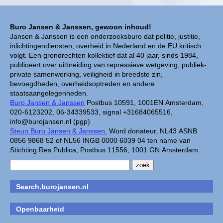
Buro Jansen & Janssen, gewoon inhoud!
Jansen & Janssen is een onderzoeksburo dat politie, justitie,
inlichtingendiensten, overheid in Nederland en de EU kritisch
volgt. Een grondrechten kollektief dat al 40 jaar, sinds 1984,
publiceert over uitbreiding van repressieve wetgeving, publiek-
private samenwerking, veiligheid in breedste zin,
bevoegdheden, overheidsoptreden en andere
staatsaangelegenheden.
Buro Jansen & Janssen
Postbus 10591, 1001EN Amsterdam,
020-6123202, 06-34339533, signal +31684065516,
info@burojansen.nl (pgp)
Steun Buro Jansen & Janssen.
Word donateur, NL43 ASNB
0856 9868 52 of NL56 INGB 0000 6039 04 ten name van
Stichting Res Publica, Postbus 11556, 1001 GN Amsterdam.
Search.burojansen.nl
Openbaarheid