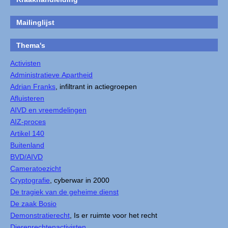
Mailinglijst
Thema's
Activisten
Administratieve Apartheid
Adrian Franks
, infiltrant in actiegroepen
Afluisteren
AIVD en vreemdelingen
AIZ-proces
Artikel 140
Buitenland
BVD/AIVD
Cameratoezicht
Cryptografie
, cyberwar in 2000
De tragiek van de geheime dienst
De zaak Bosio
Demonstratierecht
, Is er ruimte voor het recht
Dierenrechtenactivisten