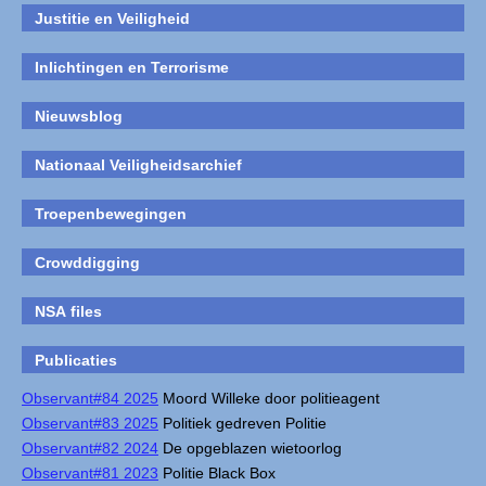
Justitie en Veiligheid
Inlichtingen en Terrorisme
Nieuwsblog
Nationaal Veiligheidsarchief
Troepenbewegingen
Crowddigging
NSA files
Publicaties
Observant#84 2025
Moord Willeke door politieagent
Observant#83 2025
Politiek gedreven Politie
Observant#82 2024
De opgeblazen wietoorlog
Observant#81 2023
Politie Black Box