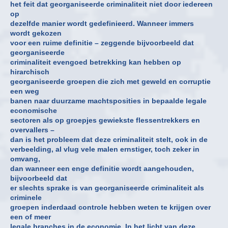
het feit dat georganiseerde criminaliteit niet door iedereen
op
dezelfde manier wordt gedefinieerd. Wanneer immers
wordt gekozen
voor een ruime definitie – zeggende bijvoorbeeld dat
georganiseerde
criminaliteit evengoed betrekking kan hebben op
hirarchisch
georganiseerde groepen die zich met geweld en corruptie
een weg
banen naar duurzame machtsposities in bepaalde legale
economische
sectoren als op groepjes gewiekste flessentrekkers en
overvallers –
dan is het probleem dat deze criminaliteit stelt, ook in de
verbeelding, al vlug vele malen ernstiger, toch zeker in
omvang,
dan wanneer een enge definitie wordt aangehouden,
bijvoorbeeld dat
er slechts sprake is van georganiseerde criminaliteit als
criminele
groepen inderdaad controle hebben weten te krijgen over
een of meer
legale branches in de economie. In het licht van deze