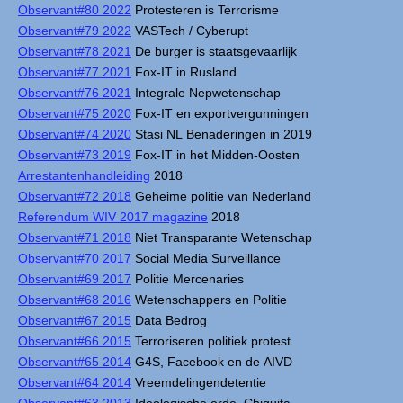
Observant#80 2022
Protesteren is Terrorisme
Observant#79 2022
VASTech / Cyberupt
Observant#78 2021
De burger is staatsgevaarlijk
Observant#77 2021
Fox-IT in Rusland
Observant#76 2021
Integrale Nepwetenschap
Observant#75 2020
Fox-IT en exportvergunningen
Observant#74 2020
Stasi NL Benaderingen in 2019
Observant#73 2019
Fox-IT in het Midden-Oosten
Arrestantenhandleiding
2018
Observant#72 2018
Geheime politie van Nederland
Referendum WIV 2017 magazine
2018
Observant#71 2018
Niet Transparante Wetenschap
Observant#70 2017
Social Media Surveillance
Observant#69 2017
Politie Mercenaries
Observant#68 2016
Wetenschappers en Politie
Observant#67 2015
Data Bedrog
Observant#66 2015
Terroriseren politiek protest
Observant#65 2014
G4S, Facebook en de AIVD
Observant#64 2014
Vreemdelingendetentie
Observant#63 2013
Ideologische orde, Chiquita