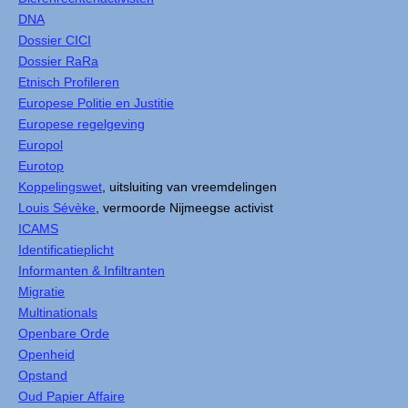
DNA
Dossier CICI
Dossier RaRa
Etnisch Profileren
Europese Politie en Justitie
Europese regelgeving
Europol
Eurotop
Koppelingswet
, uitsluiting van vreemdelingen
Louis Sévèke
, vermoorde Nijmeegse activist
ICAMS
Identificatieplicht
Informanten & Infiltranten
Migratie
Multinationals
Openbare Orde
Openheid
Opstand
Oud Papier Affaire