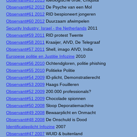
Observant#62 2012
De Psyche van een Mol
Observant#61 2012
RID bespioneert jongeren
Observant#60 2012
Duurzaam afwimpelen
Security Industry: Israel - the Netherlands
2011
Observant#59 2011
RID protest Twente
Observant#58 2011
Kraaijer, AIVD, De Telegraaf
Observant#57 2011
Shell, imago AIVD, India
Europese politie en Justitie Infozine
2010
Observant#56 2010
Ochtendgloren, politie phishing
Observant#55 2010
Politieke Politie
Observant#54 2009
ID-plicht, Demonstratierecht
Observant#53 2009
Haags Fouilleren
Observant#52 2009
200.000 professionals?
Observant#51 2009
Chocolade spionnen
Observant#50 2008
Sloop Deporatiemachine
Observant#49 2008
Bewaarplicht en Onmacht
Observant#48 2008
De Onschuld is Dood
Identificatieplicht Infozine
2007
Observant#47 2007
WUID & buitenland