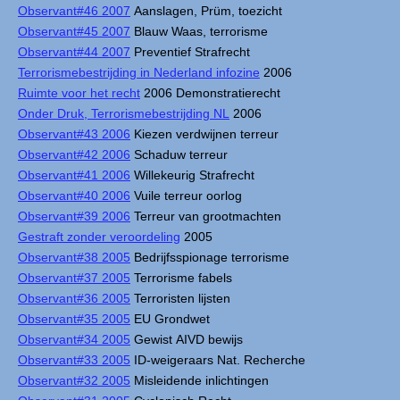
Observant#46 2007
Aanslagen, Prüm, toezicht
Observant#45 2007
Blauw Waas, terrorisme
Observant#44 2007
Preventief Strafrecht
Terrorismebestrijding in Nederland infozine
2006
Ruimte voor het recht
2006 Demonstratierecht
Onder Druk, Terrorismebestrijding NL
2006
Observant#43 2006
Kiezen verdwijnen terreur
Observant#42 2006
Schaduw terreur
Observant#41 2006
Willekeurig Strafrecht
Observant#40 2006
Vuile terreur oorlog
Observant#39 2006
Terreur van grootmachten
Gestraft zonder veroordeling
2005
Observant#38 2005
Bedrijfsspionage terrorisme
Observant#37 2005
Terrorisme fabels
Observant#36 2005
Terroristen lijsten
Observant#35 2005
EU Grondwet
Observant#34 2005
Gewist AIVD bewijs
Observant#33 2005
ID-weigeraars Nat. Recherche
Observant#32 2005
Misleidende inlichtingen