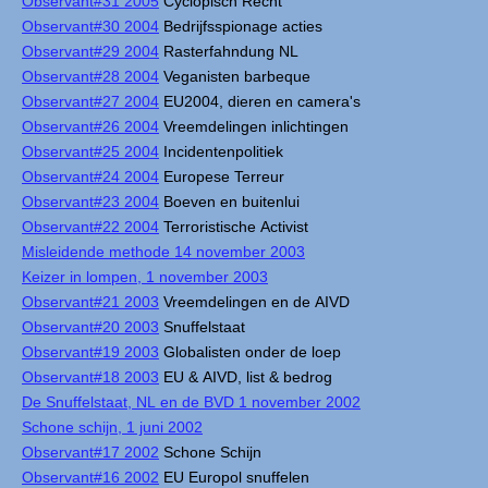
Observant#31 2005
Cyclopisch Recht
Observant#30 2004
Bedrijfsspionage acties
Observant#29 2004
Rasterfahndung NL
Observant#28 2004
Veganisten barbeque
Observant#27 2004
EU2004, dieren en camera's
Observant#26 2004
Vreemdelingen inlichtingen
Observant#25 2004
Incidentenpolitiek
Observant#24 2004
Europese Terreur
Observant#23 2004
Boeven en buitenlui
Observant#22 2004
Terroristische Activist
Misleidende methode 14 november 2003
Keizer in lompen, 1 november 2003
Observant#21 2003
Vreemdelingen en de AIVD
Observant#20 2003
Snuffelstaat
Observant#19 2003
Globalisten onder de loep
Observant#18 2003
EU & AIVD, list & bedrog
De Snuffelstaat, NL en de BVD 1 november 2002
Schone schijn, 1 juni 2002
Observant#17 2002
Schone Schijn
Observant#16 2002
EU Europol snuffelen