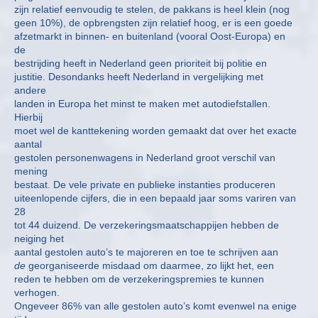
zijn relatief eenvoudig te stelen, de pakkans is heel klein (nog
geen 10%), de opbrengsten zijn relatief hoog, er is een goede
afzetmarkt in binnen- en buitenland (vooral Oost-Europa) en
de
bestrijding heeft in Nederland geen prioriteit bij politie en
justitie. Desondanks heeft Nederland in vergelijking met
andere
landen in Europa het minst te maken met autodiefstallen.
Hierbij
moet wel de kanttekening worden gemaakt dat over het exacte
aantal
gestolen personenwagens in Nederland groot verschil van
mening
bestaat. De vele private en publieke instanties produceren
uiteenlopende cijfers, die in een bepaald jaar soms variren van
28
tot 44 duizend. De verzekeringsmaatschappijen hebben de
neiging het
aantal gestolen auto’s te majoreren en toe te schrijven aan
de
georganiseerde misdaad om daarmee, zo lijkt het, een
reden te hebben om de verzekeringspremies te kunnen
verhogen.
Ongeveer 86% van alle gestolen auto’s komt evenwel na enige