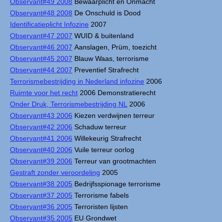
Observant#49 2008
Bewaarplicht en Onmacht
Observant#48 2008
De Onschuld is Dood
Identificatieplicht Infozine
2007
Observant#47 2007
WUID & buitenland
Observant#46 2007
Aanslagen, Prüm, toezicht
Observant#45 2007
Blauw Waas, terrorisme
Observant#44 2007
Preventief Strafrecht
Terrorismebestrijding in Nederland infozine
2006
Ruimte voor het recht
2006 Demonstratierecht
Onder Druk, Terrorismebestrijding NL
2006
Observant#43 2006
Kiezen verdwijnen terreur
Observant#42 2006
Schaduw terreur
Observant#41 2006
Willekeurig Strafrecht
Observant#40 2006
Vuile terreur oorlog
Observant#39 2006
Terreur van grootmachten
Gestraft zonder veroordeling
2005
Observant#38 2005
Bedrijfsspionage terrorisme
Observant#37 2005
Terrorisme fabels
Observant#36 2005
Terroristen lijsten
Observant#35 2005
EU Grondwet