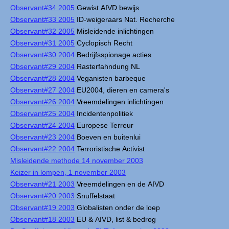
Observant#34 2005
Gewist AIVD bewijs
Observant#33 2005
ID-weigeraars Nat. Recherche
Observant#32 2005
Misleidende inlichtingen
Observant#31 2005
Cyclopisch Recht
Observant#30 2004
Bedrijfsspionage acties
Observant#29 2004
Rasterfahndung NL
Observant#28 2004
Veganisten barbeque
Observant#27 2004
EU2004, dieren en camera's
Observant#26 2004
Vreemdelingen inlichtingen
Observant#25 2004
Incidentenpolitiek
Observant#24 2004
Europese Terreur
Observant#23 2004
Boeven en buitenlui
Observant#22 2004
Terroristische Activist
Misleidende methode 14 november 2003
Keizer in lompen, 1 november 2003
Observant#21 2003
Vreemdelingen en de AIVD
Observant#20 2003
Snuffelstaat
Observant#19 2003
Globalisten onder de loep
Observant#18 2003
EU & AIVD, list & bedrog