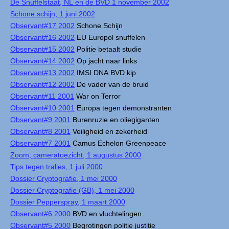
De Snuffelstaat, NL en de BVD 1 november 2002
Schone schijn, 1 juni 2002
Observant#17 2002
Schone Schijn
Observant#16 2002
EU Europol snuffelen
Observant#15 2002
Politie betaalt studie
Observant#14 2002
Op jacht naar links
Observant#13 2002
IMSI DNA BVD kip
Observant#12 2002
De vader van de bruid
Observant#11 2001
War on Terror
Observant#10 2001
Europa tegen demonstranten
Observant#9 2001
Burenruzie en oliegiganten
Observant#8 2001
Veiligheid en zekerheid
Observant#7 2001
Camus Echelon Greenpeace
Zoom, cameratoezicht, 1 augustus 2000
Tips tegen tralies, 1 juli 2000
Dossier Cryptografie, 1 mei 2000
Dossier Cryptografie (GB), 1 mei 2000
Dossier Pepperspray, 1 maart 2000
Observant#6 2000
BVD en vluchtelingen
Observant#5 2000
Begrotingen politie justitie