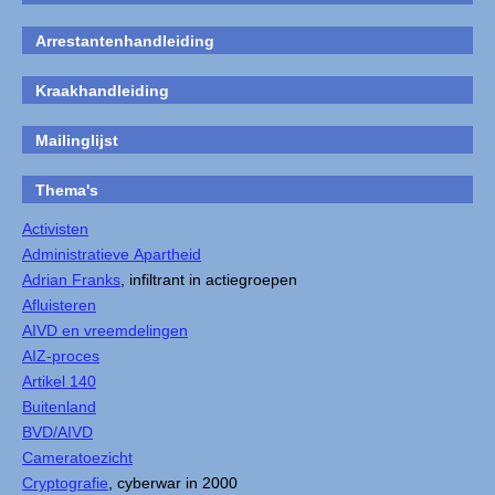
Arrestantenhandleiding
Kraakhandleiding
Mailinglijst
Thema's
Activisten
Administratieve Apartheid
Adrian Franks
, infiltrant in actiegroepen
Afluisteren
AIVD en vreemdelingen
AIZ-proces
Artikel 140
Buitenland
BVD/AIVD
Cameratoezicht
Cryptografie
, cyberwar in 2000