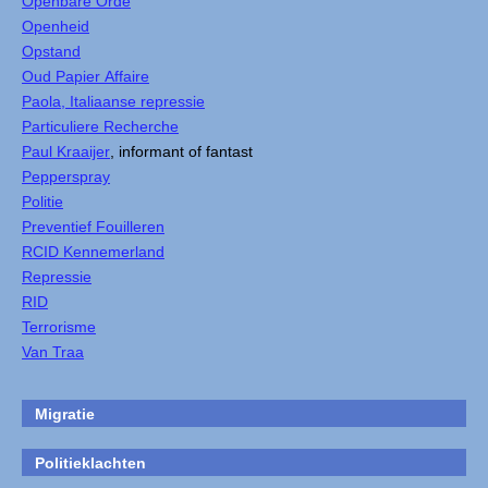
Openbare Orde
Openheid
Opstand
Oud Papier Affaire
Paola, Italiaanse repressie
Particuliere Recherche
Paul Kraaijer
, informant of fantast
Pepperspray
Politie
Preventief Fouilleren
RCID Kennemerland
Repressie
RID
Terrorisme
Van Traa
Migratie
Politieklachten