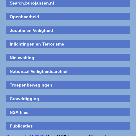
Search.burojansen.nl
Openbaarheid
Justitie en Veiligheid
Inlichtingen en Terrorisme
Nieuwsblog
Nationaal Veiligheidsarchief
Troepenbewegingen
Crowddigging
NSA files
Publicaties