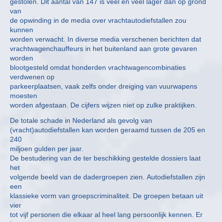
gestolen. Dit aantal van 147 is veel en veel lager dan op grond
van
de opwinding in de media over vrachtautodiefstallen zou
kunnen
worden verwacht. In diverse media verschenen berichten dat
vrachtwagenchauffeurs in het buitenland aan grote gevaren
worden
blootgesteld omdat honderden vrachtwagencombinaties
verdwenen op
parkeerplaatsen, vaak zelfs onder dreiging van vuurwapens
moesten
worden afgestaan. De cijfers wijzen niet op zulke praktijken.
De totale schade in Nederland als gevolg van
(vracht)autodiefstallen kan worden geraamd tussen de 205 en
240
miljoen gulden per jaar.
De bestudering van de ter beschikking gestelde dossiers laat
het
volgende beeld van de dadergroepen zien. Autodiefstallen zijn
een
klassieke vorm van groepscriminaliteit. De groepen betaan uit
vier
tot vijf personen die elkaar al heel lang persoonlijk kennen. Er