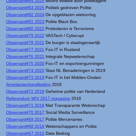
Observant#84 2025
Moord Willeke door politieagent
Observant#83 2025
Politiek gedreven Politie
Observant#82 2024
De opgeblazen wietoorlog
Observant#81 2023
Politie Black Box
Observant#80 2022
Protesteren is Terrorisme
Observant#79 2022
VASTech / Cyberupt
Observant#78 2021
De burger is staatsgevaarlijk
Observant#77 2021
Fox-IT in Rusland
Observant#76 2021
Integrale Nepwetenschap
Observant#75 2020
Fox-IT en exportvergunningen
Observant#74 2020
Stasi NL Benaderingen in 2019
Observant#73 2019
Fox-IT in het Midden-Oosten
Arrestantenhandleiding
2018
Observant#72 2018
Geheime politie van Nederland
Referendum WIV 2017 magazine
2018
Observant#71 2018
Niet Transparante Wetenschap
Observant#70 2017
Social Media Surveillance
Observant#69 2017
Politie Mercenaries
Observant#68 2016
Wetenschappers en Politie
Observant#67 2015
Data Bedrog