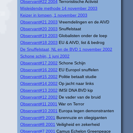
Observant#22 2004
Terroristische Activist
Misleidende methode 14 november 2003
Keizer in lompen, 1 november 2003
Observant#21 2003
Vreemdelingen en de AIVD
Observant#20 2003
Snuffelstaat
Observant#19 2003
Globalisten onder de loep
Observant#18 2003
EU & AIVD, list & bedrog
De Snuffelstaat, NL en de BVD 1 november 2002
Schone schijn, 1 juni 2002
Observant#17 2002
Schone Schijn
Observant#16 2002
EU Europol snuffelen
Observant#15 2002
Politie betaalt studie
Observant#14 2002
Op jacht naar links
Observant#13 2002
IMSI DNA BVD kip
Observant#12 2002
De vader van de bruid
Observant#11 2001
War on Terror
Observant#10 2001
Europa tegen demonstranten
Observant#9 2001
Burenruzie en oliegiganten
Observant#8 2001
Veiligheid en zekerheid
Observant#7 2001
Camus Echelon Greenpeace