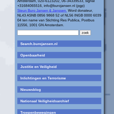
Amsterdam, 020-6123202, 06-34339533, signal
+31684065516, info@burojansen.nl (pgp)
Steun Buro Jansen & Janssen.
Word donateur,
NL43 ASNB 0856 9868 52 of NL56 INGB 0000 6039
04 ten name van Stichting Res Publica, Postbus
11556, 1001 GN Amsterdam.
Search.burojansen.nl
Openbaarheid
Justitie en Veiligheid
Inlichtingen en Terrorisme
Nieuwsblog
Nationaal Veiligheidsarchief
Troepenbewegingen