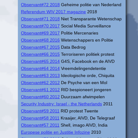
Observant#72 2018
Geheime politie van Nederland
Referendum WIV 2017 magazine
2018
Observant#71 2018
Niet Transparante Wetenschap
Observant#70 2017
Social Media Surveillance
Observant#69 2017
Politie Mercenaries
Observant#68 2016
Wetenschappers en Politie
Observant#67 2015
Data Bedrog
Observant#66 2015
Terroriseren politiek protest
Observant#65 2014
G4S, Facebook en de AIVD
Observant#64 2014
Vreemdelingendetentie
Observant#63 2013
Ideologische orde, Chiquita
Observant#62 2012
De Psyche van een Mol
Observant#61 2012
RID bespioneert jongeren
Observant#60 2012
Duurzaam afwimpelen
Security Industry: Israel - the Netherlands
2011
Observant#59 2011
RID protest Twente
Observant#58 2011
Kraaijer, AIVD, De Telegraaf
Observant#57 2011
Shell, imago AIVD, India
Europese politie en Justitie Infozine
2010