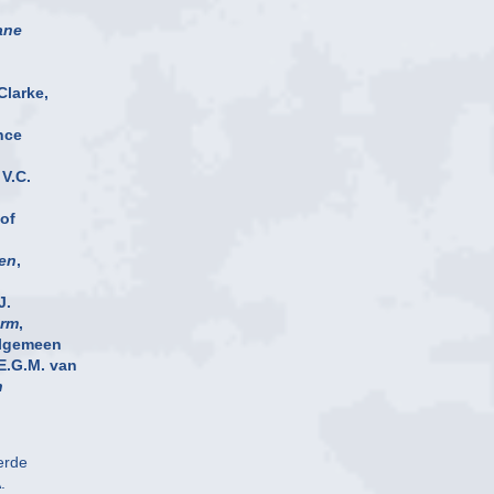
ane
Clarke,
ance
,
 V.C.
 of
en
,
J.
orm
,
 algemeen
 E.G.M. van
n
erde
.