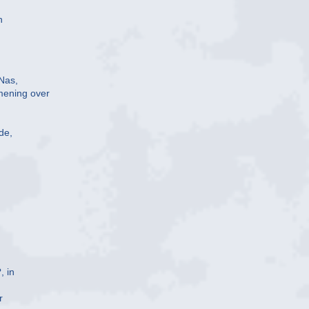
n
 Nas,
mening over
de,
, in
r