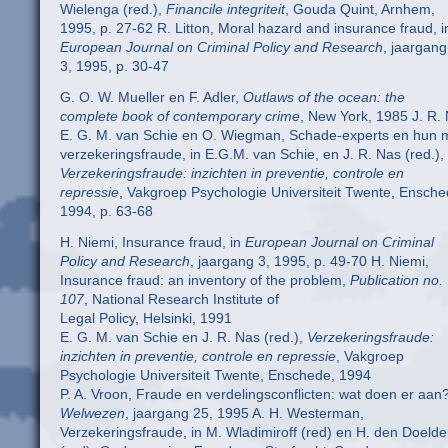
Wielenga (red.),
Financile integriteit
, Gouda Quint, Arnhem,
1995, p. 27-62 R. Litton, Moral hazard and insurance fraud, i
European Journal on Criminal Policy and Research
, jaargang
3, 1995, p. 30-47
G. O. W. Mueller en F. Adler,
Outlaws of the ocean: the
complete book of contemporary crime
, New York, 1985 J. R.
E. G. M. van Schie en O. Wiegman, Schade-experts en hun 
verzekeringsfraude, in E.G.M. van Schie, en J. R. Nas (red.),
Verzekeringsfraude: inzichten in preventie, controle en
repressie
, Vakgroep Psychologie Universiteit Twente, Ensche
1994, p. 63-68
H. Niemi, Insurance fraud, in
European Journal on Criminal
Policy and Research
, jaargang 3, 1995, p. 49-70 H. Niemi,
Insurance fraud: an inventory of the problem,
Publication no.
107
, National Research Institute of
Legal Policy, Helsinki, 1991
E. G. M. van Schie en J. R. Nas (red.),
Verzekeringsfraude:
inzichten in preventie, controle en repressie
, Vakgroep
Psychologie Universiteit Twente, Enschede, 1994
P. A. Vroon, Fraude en verdelingsconflicten: wat doen er aan?
Welwezen
, jaargang 25, 1995 A. H. Westerman,
Verzekeringsfraude, in M. Wladimiroff (red) en H. den Doelde