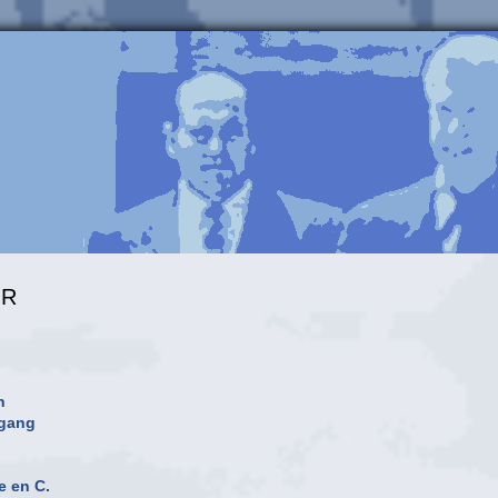
UR
n
rgang
e en C.