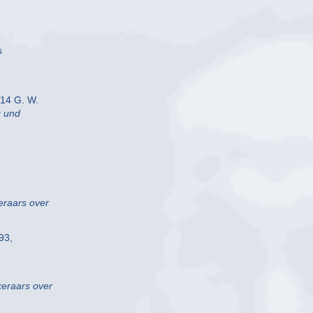
s
-14 G. W.
g und
eraars over
93,
eraars over