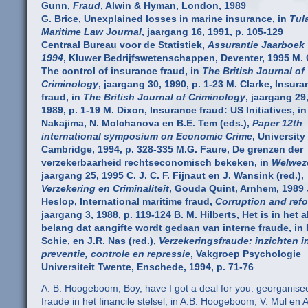
Gunn,
Fraud
, Alwin & Hyman, London, 1989
G. Brice, Unexplained losses in marine insurance, in
Tul
Maritime Law Journal
, jaargang 16, 1991, p. 105-129
Centraal Bureau voor de Statistiek,
Assurantie Jaarboek
1994
, Kluwer Bedrijfswetenschappen, Deventer, 1995 M. 
The control of insurance fraud, in
The British Journal of
Criminology
, jaargang 30, 1990, p. 1-23 M. Clarke, Insur
fraud, in
The British Journal of Criminology
, jaargang 29
1989, p. 1-19 M. Dixon, Insurance fraud: US Initiatives, in
Nakajima, N. Molchanova en B.E. Tem (eds.),
Paper 12th
international symposium on Economic Crime
, University
Cambridge, 1994, p. 328-335 M.G. Faure, De grenzen der
verzekerbaarheid rechtseconomisch bekeken, in
Welwez
jaargang 25, 1995 C. J. C. F. Fijnaut en J. Wansink (red.),
Verzekering en Criminaliteit
, Gouda Quint, Arnhem, 1989 
Heslop, International maritime fraud,
Corruption and ref
jaargang 3, 1988, p. 119-124 B. M. Hilberts, Het is in het
belang dat aangifte wordt gedaan van interne fraude, in
Schie, en J.R. Nas (red.),
Verzekeringsfraude: inzichten i
preventie, controle en repressie
, Vakgroep Psychologie
Universiteit Twente, Enschede, 1994, p. 71-76
A. B. Hoogeboom, Boy, have I got a deal for you: georganise
fraude in het financile stelsel, in A.B. Hoogeboom, V. Mul en A