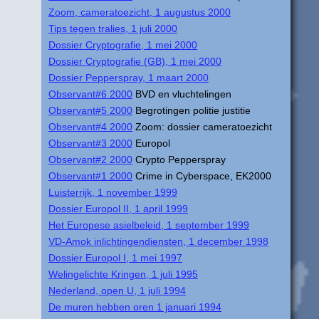
Zoom, cameratoezicht, 1 augustus 2000
Tips tegen tralies, 1 juli 2000
Dossier Cryptografie, 1 mei 2000
Dossier Cryptografie (GB), 1 mei 2000
Dossier Pepperspray, 1 maart 2000
Observant#6 2000
BVD en vluchtelingen
Observant#5 2000
Begrotingen politie justitie
Observant#4 2000
Zoom: dossier cameratoezicht
Observant#3 2000
Europol
Observant#2 2000
Crypto Pepperspray
Observant#1 2000
Crime in Cyberspace, EK2000
Luisterrijk, 1 november 1999
Dossier Europol II, 1 april 1999
Het Europese asielbeleid, 1 september 1999
VD-Amok inlichtingendiensten, 1 december 1998
Dossier Europol I, 1 mei 1997
Welingelichte Kringen, 1 juli 1995
Nederland, open U, 1 juli 1994
De muren hebben oren 1 januari 1994