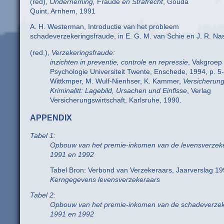
(red),
Onderneming,
Fraude
en Strafrecht
, Gouda
Quint, Arnhem, 1991
A. H. Westerman, Introductie van het probleem
schadeverzekeringsfraude, in E. G. M. van Schie en J. R. Na
(red.),
Verzekeringsfraude:
inzichten in preventie, controle en repressie
, Vakgroep
Psychologie Universiteit Twente, Enschede, 1994, p. 5
Wittkmper, M. Wulf-Nienhser, K. Kammer,
Versicherun
Kriminalitt: Lagebild, Ursachen und Einflsse
, Verlag
Versicherungswirtschaft, Karlsruhe, 1990.
APPENDIX
Tabel 1:
Opbouw van het premie-inkomen van de levensverzek
1991 en 1992
Tabel Bron: Verbond van Verzekeraars, Jaarverslag 19
Kerngegevens levensverzekeraars
Tabel 2:
Opbouw van het premie-inkomen van de schadeverzek
1991 en 1992