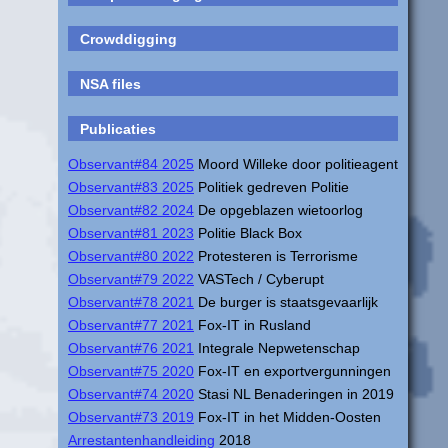
Crowddigging
NSA files
Publicaties
Observant#84 2025
Moord Willeke door politieagent
Observant#83 2025
Politiek gedreven Politie
Observant#82 2024
De opgeblazen wietoorlog
Observant#81 2023
Politie Black Box
Observant#80 2022
Protesteren is Terrorisme
Observant#79 2022
VASTech / Cyberupt
Observant#78 2021
De burger is staatsgevaarlijk
Observant#77 2021
Fox-IT in Rusland
Observant#76 2021
Integrale Nepwetenschap
Observant#75 2020
Fox-IT en exportvergunningen
Observant#74 2020
Stasi NL Benaderingen in 2019
Observant#73 2019
Fox-IT in het Midden-Oosten
Arrestantenhandleiding
2018