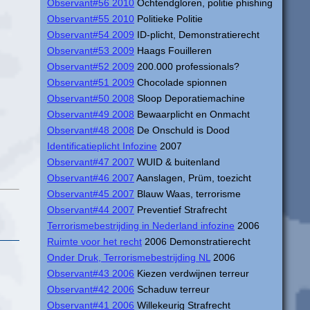
Observant#56 2010
Ochtendgloren, politie phishing
Observant#55 2010
Politieke Politie
Observant#54 2009
ID-plicht, Demonstratierecht
Observant#53 2009
Haags Fouilleren
Observant#52 2009
200.000 professionals?
Observant#51 2009
Chocolade spionnen
Observant#50 2008
Sloop Deporatiemachine
Observant#49 2008
Bewaarplicht en Onmacht
Observant#48 2008
De Onschuld is Dood
Identificatieplicht Infozine
2007
Observant#47 2007
WUID & buitenland
Observant#46 2007
Aanslagen, Prüm, toezicht
Observant#45 2007
Blauw Waas, terrorisme
Observant#44 2007
Preventief Strafrecht
Terrorismebestrijding in Nederland infozine
2006
Ruimte voor het recht
2006 Demonstratierecht
Onder Druk, Terrorismebestrijding NL
2006
Observant#43 2006
Kiezen verdwijnen terreur
Observant#42 2006
Schaduw terreur
Observant#41 2006
Willekeurig Strafrecht