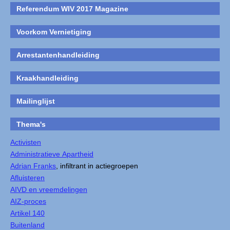
Referendum WIV 2017 Magazine
Voorkom Vernietiging
Arrestantenhandleiding
Kraakhandleiding
Mailinglijst
Thema's
Activisten
Administratieve Apartheid
Adrian Franks
, infiltrant in actiegroepen
Afluisteren
AIVD en vreemdelingen
AIZ-proces
Artikel 140
Buitenland