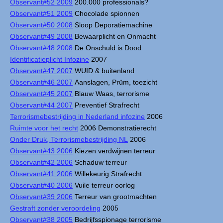
Observant#52 2009
200.000 professionals?
Observant#51 2009
Chocolade spionnen
Observant#50 2008
Sloop Deporatiemachine
Observant#49 2008
Bewaarplicht en Onmacht
Observant#48 2008
De Onschuld is Dood
Identificatieplicht Infozine
2007
Observant#47 2007
WUID & buitenland
Observant#46 2007
Aanslagen, Prüm, toezicht
Observant#45 2007
Blauw Waas, terrorisme
Observant#44 2007
Preventief Strafrecht
Terrorismebestrijding in Nederland infozine
2006
Ruimte voor het recht
2006 Demonstratierecht
Onder Druk, Terrorismebestrijding NL
2006
Observant#43 2006
Kiezen verdwijnen terreur
Observant#42 2006
Schaduw terreur
Observant#41 2006
Willekeurig Strafrecht
Observant#40 2006
Vuile terreur oorlog
Observant#39 2006
Terreur van grootmachten
Gestraft zonder veroordeling
2005
Observant#38 2005
Bedrijfsspionage terrorisme