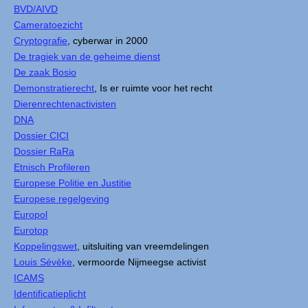
BVD/AIVD
Cameratoezicht
Cryptografie
, cyberwar in 2000
De tragiek van de geheime dienst
De zaak Bosio
Demonstratierecht
, Is er ruimte voor het recht
Dierenrechtenactivisten
DNA
Dossier CICI
Dossier RaRa
Etnisch Profileren
Europese Politie en Justitie
Europese regelgeving
Europol
Eurotop
Koppelingswet
, uitsluiting van vreemdelingen
Louis Sévèke
, vermoorde Nijmeegse activist
ICAMS
Identificatieplicht