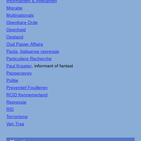
Informanten & Infiltranten
Migratie
Multinationals
Openbare Orde
Openheid
Opstand
Oud Papier Affaire
Paola, Italiaanse repressie
Particuliere Recherche
Paul Kraaijer
, informant of fantast
Pepperspray
Politie
Preventief Fouilleren
RCID Kennemerland
Repressie
RID
Terrorisme
Van Traa