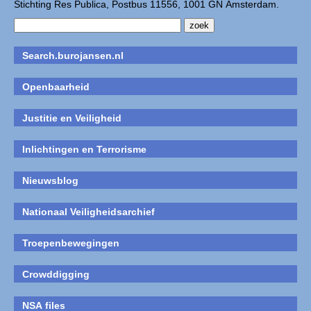
Stichting Res Publica, Postbus 11556, 1001 GN Amsterdam.
Search.burojansen.nl
Openbaarheid
Justitie en Veiligheid
Inlichtingen en Terrorisme
Nieuwsblog
Nationaal Veiligheidsarchief
Troepenbewegingen
Crowddigging
NSA files