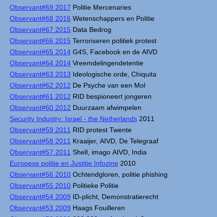
Observant#69 2017
Politie Mercenaries
Observant#68 2016
Wetenschappers en Politie
Observant#67 2015
Data Bedrog
Observant#66 2015
Terroriseren politiek protest
Observant#65 2014
G4S, Facebook en de AIVD
Observant#64 2014
Vreemdelingendetentie
Observant#63 2013
Ideologische orde, Chiquita
Observant#62 2012
De Psyche van een Mol
Observant#61 2012
RID bespioneert jongeren
Observant#60 2012
Duurzaam afwimpelen
Security Industry: Israel - the Netherlands
2011
Observant#59 2011
RID protest Twente
Observant#58 2011
Kraaijer, AIVD, De Telegraaf
Observant#57 2011
Shell, imago AIVD, India
Europese politie en Justitie Infozine
2010
Observant#56 2010
Ochtendgloren, politie phishing
Observant#55 2010
Politieke Politie
Observant#54 2009
ID-plicht, Demonstratierecht
Observant#53 2009
Haags Fouilleren