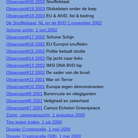
Observant#20 2003
Snuffelstaat
Observant#19 2003
Globalisten onder de loep
Observant#18 2003
EU & AIVD, list & bedrog
De Snuffelstaat, NL en de BVD 1 november 2002
Schone schijn, 1 juni 2002
Observant#17 2002
Schone Schijn
Observant#16 2002
EU Europol snuffelen
Observant#15 2002
Politie betaalt studie
Observant#14 2002
Op jacht naar links
Observant#13 2002
IMSI DNA BVD kip
Observant#12 2002
De vader van de bruid
Observant#11 2001
War on Terror
Observant#10 2001
Europa tegen demonstranten
Observant#9 2001
Burenruzie en oliegiganten
Observant#8 2001
Veiligheid en zekerheid
Observant#7 2001
Camus Echelon Greenpeace
Zoom, cameratoezicht, 1 augustus 2000
Tips tegen tralies, 1 juli 2000
Dossier Cryptografie, 1 mei 2000
Dossier Cryptografie (GB), 1 mei 2000