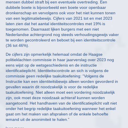
mensen dubbel straft bij een eventuele overtreding. Een
dubbele boete is bijvoorbeeld een boete voor openbaar
dronkenschap en vervolgens ook voor het niet kunnen tonen
van een legitimatiebewijs. Cijfers van 2021 tot en met 2023
laten zien dat het aantal identiteitscontroles met 19% is
toegenomen. Daarnaast lijken burgers met een niet
Nederlandse achtergrond nog steeds verhoudingsgewijs vaker
te worden gecontroleerd en beboet bij een identiteitscontrole
(36 tot 46%).
De cijfers zijn opmerkelijk helemaal omdat de Haagse
politieklachten commissie in haar jaarverslag over 2023 nog
eens wijst op de wetsgeschiedenis en de instructie
identificatieplicht. Identiteitscontrole an sich is volgens de
commissie geen redelijke taakuitoefening: “Volgens de
Instructie kan een identiteitsbewijs alleen worden gevorderd in
gevallen waarin dit noodzakelijk is voor de redelijke
taakuitoefening. Niet alleen moet een vordering noodzakelijk
zijn, ook moet deze noodzaak achteraf kunnen worden
aangetoond. Het handhaven van de identificatieplicht valt niet
onder het begrip redelijke taakuitoefening wanneer het enkel
gaat om het maken van afspraken of de enkele behoefte
iemand uit de anonimiteit te halen.”