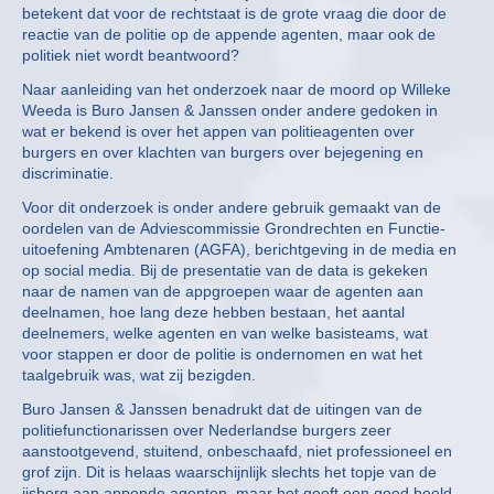
betekent dat voor de rechtstaat is de grote vraag die door de
reactie van de politie op de appende agenten, maar ook de
politiek niet wordt beantwoord?
Naar aanleiding van het onderzoek naar de moord op Willeke
Weeda is Buro Jansen & Janssen onder andere gedoken in
wat er bekend is over het appen van politieagenten over
burgers en over klachten van burgers over bejegening en
discriminatie.
Voor dit onderzoek is onder andere gebruik gemaakt van de
oordelen van de Adviescommissie Grondrechten en Functie-
uitoefening Ambtenaren (AGFA), berichtgeving in de media en
op social media. Bij de presentatie van de data is gekeken
naar de namen van de appgroepen waar de agenten aan
deelnamen, hoe lang deze hebben bestaan, het aantal
deelnemers, welke agenten en van welke basisteams, wat
voor stappen er door de politie is ondernomen en wat het
taalgebruik was, wat zij bezigden.
Buro Jansen & Janssen benadrukt dat de uitingen van de
politiefunctionarissen over Nederlandse burgers zeer
aanstootgevend, stuitend, onbeschaafd, niet professioneel en
grof zijn. Dit is helaas waarschijnlijk slechts het topje van de
ijsberg aan appende agenten, maar het geeft een goed beeld