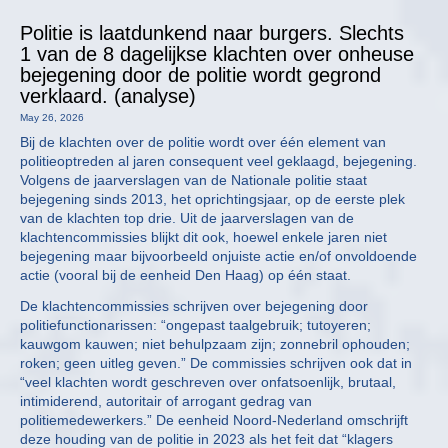
Politie is laatdunkend naar burgers. Slechts
1 van de 8 dagelijkse klachten over onheuse
bejegening door de politie wordt gegrond
verklaard. (analyse)
May 26, 2026
Bij de klachten over de politie wordt over één element van
politieoptreden al jaren consequent veel geklaagd, bejegening.
Volgens de jaarverslagen van de Nationale politie staat
bejegening sinds 2013, het oprichtingsjaar, op de eerste plek
van de klachten top drie. Uit de jaarverslagen van de
klachtencommissies blijkt dit ook, hoewel enkele jaren niet
bejegening maar bijvoorbeeld onjuiste actie en/of onvoldoende
actie (vooral bij de eenheid Den Haag) op één staat.
De klachtencommissies schrijven over bejegening door
politiefunctionarissen: “ongepast taalgebruik; tutoyeren;
kauwgom kauwen; niet behulpzaam zijn; zonnebril ophouden;
roken; geen uitleg geven.” De commissies schrijven ook dat in
“veel klachten wordt geschreven over onfatsoenlijk, brutaal,
intimiderend, autoritair of arrogant gedrag van
politiemedewerkers.” De eenheid Noord-Nederland omschrijft
deze houding van de politie in 2023 als het feit dat “klagers