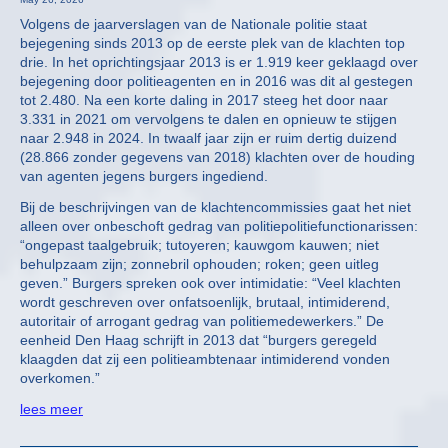
Volgens de jaarverslagen van de Nationale politie staat
bejegening sinds 2013 op de eerste plek van de klachten top
drie. In het oprichtingsjaar 2013 is er 1.919 keer geklaagd over
bejegening door politieagenten en in 2016 was dit al gestegen
tot 2.480. Na een korte daling in 2017 steeg het door naar
3.331 in 2021 om vervolgens te dalen en opnieuw te stijgen
naar 2.948 in 2024. In twaalf jaar zijn er ruim dertig duizend
(28.866 zonder gegevens van 2018) klachten over de houding
van agenten jegens burgers ingediend.
Bij de beschrijvingen van de klachtencommissies gaat het niet
alleen over onbeschoft gedrag van politiepolitiefunctionarissen:
“ongepast taalgebruik; tutoyeren; kauwgom kauwen; niet
behulpzaam zijn; zonnebril ophouden; roken; geen uitleg
geven.” Burgers spreken ook over intimidatie: “Veel klachten
wordt geschreven over onfatsoenlijk, brutaal, intimiderend,
autoritair of arrogant gedrag van politiemedewerkers.” De
eenheid Den Haag schrijft in 2013 dat “burgers geregeld
klaagden dat zij een politieambtenaar intimiderend vonden
overkomen.”
lees meer