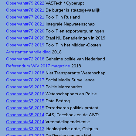
Observant#79 2022
VASTech / Cyberupt
Observant#78 2021
De burger is staatsgevaarlijk
Observant#77 2021
Fox-IT in Rusland
Observant#76 2021
Integrale Nepwetenschap
Observant#75 2020
Fox-IT en exportvergunningen
Observant#74 2020
Stasi NL Benaderingen in 2019
Observant#73 2019
Fox-IT in het Midden-Oosten
Arrestantenhandleiding
2018
Observant#72 2018
Geheime politie van Nederland
Referendum WIV 2017 magazine
2018
Observant#71 2018
Niet Transparante Wetenschap
Observant#70 2017
Social Media Surveillance
Observant#69 2017
Politie Mercenaries
Observant#68 2016
Wetenschappers en Politie
Observant#67 2015
Data Bedrog
Observant#66 2015
Terroriseren politiek protest
Observant#65 2014
G4S, Facebook en de AIVD
Observant#64 2014
Vreemdelingendetentie
Observant#63 2013
Ideologische orde, Chiquita
Observant#62 2012
De Psyche van een Mol