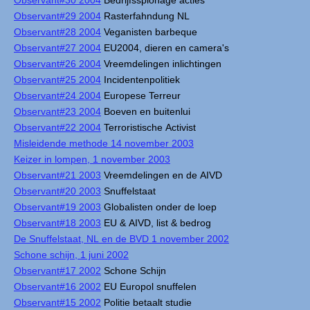
Observant#30 2004
Bedrijfsspionage acties
Observant#29 2004
Rasterfahndung NL
Observant#28 2004
Veganisten barbeque
Observant#27 2004
EU2004, dieren en camera's
Observant#26 2004
Vreemdelingen inlichtingen
Observant#25 2004
Incidentenpolitiek
Observant#24 2004
Europese Terreur
Observant#23 2004
Boeven en buitenlui
Observant#22 2004
Terroristische Activist
Misleidende methode 14 november 2003
Keizer in lompen, 1 november 2003
Observant#21 2003
Vreemdelingen en de AIVD
Observant#20 2003
Snuffelstaat
Observant#19 2003
Globalisten onder de loep
Observant#18 2003
EU & AIVD, list & bedrog
De Snuffelstaat, NL en de BVD 1 november 2002
Schone schijn, 1 juni 2002
Observant#17 2002
Schone Schijn
Observant#16 2002
EU Europol snuffelen
Observant#15 2002
Politie betaalt studie