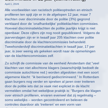
April 1, 2026
Alle voorbeelden van racistisch politieoptreden en etnisch
profileren ten spijt zijn er in de afgelopen 12 jaar, maar 7
klachten over discriminatie door de politie (3%) gegrond
verklaard door de ‘onafhankelijke’ politieklachten commissies.
Hoeveel discriminatieklachten de politie jaarlijks krijgt is niet
openbaar. Deze cijfers zijn nog nooit gepubliceerd. Volgens de
jaarverslagen zijn er in twaalf jaar 205 klachten over politie
discriminatie door de klachtencommissies behandeld.
Tweehonderdvijf discriminatieklachten in twaalf jaar, 17 per
jaar, is zeer weinig als gekeken wordt naar de opmerkingen
van de klachtencommissies zelf.
Zo schrijft de commissie van de eenheid Amsterdam dat “veel
klachten van niet allochtone klagers (waarschijnlijk bedoelt de
commissie autochtone red.) worden afgesloten met een soort
algemene klacht: “ik ben/word gediscrimineerd.” In Rotterdam
gaan burgers nog verder en spreken al jaren over treiteren
door de politie iets dat ze vaak niet expliciet in de klacht
vermelden omdat het wekelijkse praktijk is: “Burgers die klagen
over etnisch profileren, ervaren evenwel dat zij regelmatig –
soms wekelijks – worden gecontroleerd en beleven de
controles daardoor als ‘treiteren’ en een vorm van