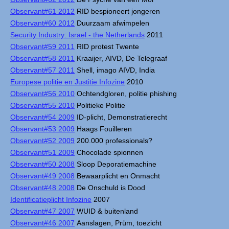
Observant#61 2012
RID bespioneert jongeren
Observant#60 2012
Duurzaam afwimpelen
Security Industry: Israel - the Netherlands
2011
Observant#59 2011
RID protest Twente
Observant#58 2011
Kraaijer, AIVD, De Telegraaf
Observant#57 2011
Shell, imago AIVD, India
Europese politie en Justitie Infozine
2010
Observant#56 2010
Ochtendgloren, politie phishing
Observant#55 2010
Politieke Politie
Observant#54 2009
ID-plicht, Demonstratierecht
Observant#53 2009
Haags Fouilleren
Observant#52 2009
200.000 professionals?
Observant#51 2009
Chocolade spionnen
Observant#50 2008
Sloop Deporatiemachine
Observant#49 2008
Bewaarplicht en Onmacht
Observant#48 2008
De Onschuld is Dood
Identificatieplicht Infozine
2007
Observant#47 2007
WUID & buitenland
Observant#46 2007
Aanslagen, Prüm, toezicht