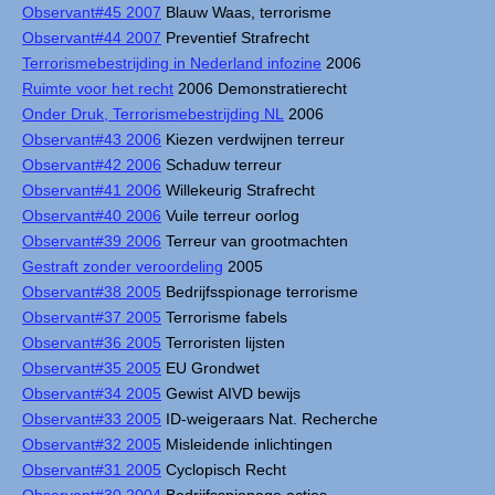
Observant#45 2007
Blauw Waas, terrorisme
Observant#44 2007
Preventief Strafrecht
Terrorismebestrijding in Nederland infozine
2006
Ruimte voor het recht
2006 Demonstratierecht
Onder Druk, Terrorismebestrijding NL
2006
Observant#43 2006
Kiezen verdwijnen terreur
Observant#42 2006
Schaduw terreur
Observant#41 2006
Willekeurig Strafrecht
Observant#40 2006
Vuile terreur oorlog
Observant#39 2006
Terreur van grootmachten
Gestraft zonder veroordeling
2005
Observant#38 2005
Bedrijfsspionage terrorisme
Observant#37 2005
Terrorisme fabels
Observant#36 2005
Terroristen lijsten
Observant#35 2005
EU Grondwet
Observant#34 2005
Gewist AIVD bewijs
Observant#33 2005
ID-weigeraars Nat. Recherche
Observant#32 2005
Misleidende inlichtingen
Observant#31 2005
Cyclopisch Recht