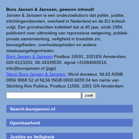
Buro Jansen & Janssen, gewoon inhoud!
Jansen & Janssen is een onderzoeksburo dat politie, justitie,
inlichtingendiensten, overheid in Nederland en de EU kritisch
volgt. Een grondrechten kollektief dat al 40 jaar, sinds 1984,
publiceert over uitbreiding van repressieve wetgeving, publiek-
private samenwerking, veiligheid in breedste zin,
bevoegdheden, overheidsoptreden en andere
staatsaangelegenheden.
Buro Jansen & Janssen
Postbus 10591, 1001EN Amsterdam,
020-6123202, 06-34339533, signal +31684065516,
info@burojansen.nl (pgp)
Steun Buro Jansen & Janssen.
Word donateur, NL43 ASNB
0856 9868 52 of NL56 INGB 0000 6039 04 ten name van
Stichting Res Publica, Postbus 11556, 1001 GN Amsterdam.
Search.burojansen.nl
Openbaarheid
Justitie en Veiligheid