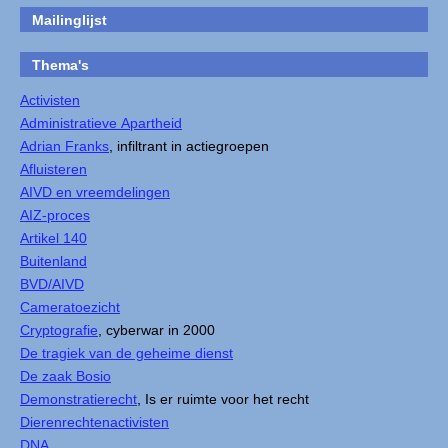
Mailinglijst
Thema's
Activisten
Administratieve Apartheid
Adrian Franks
, infiltrant in actiegroepen
Afluisteren
AIVD en vreemdelingen
AIZ-proces
Artikel 140
Buitenland
BVD/AIVD
Cameratoezicht
Cryptografie
, cyberwar in 2000
De tragiek van de geheime dienst
De zaak Bosio
Demonstratierecht
, Is er ruimte voor het recht
Dierenrechtenactivisten
DNA