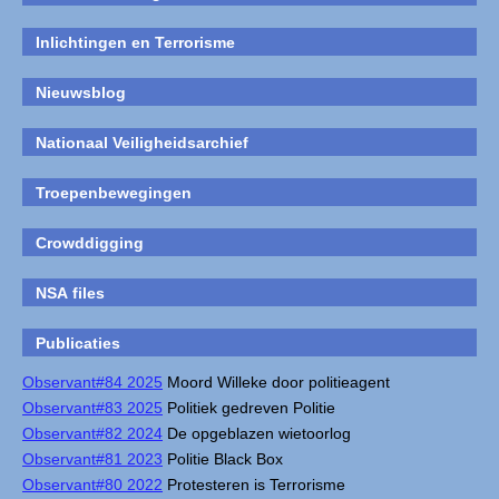
Inlichtingen en Terrorisme
Nieuwsblog
Nationaal Veiligheidsarchief
Troepenbewegingen
Crowddigging
NSA files
Publicaties
Observant#84 2025
Moord Willeke door politieagent
Observant#83 2025
Politiek gedreven Politie
Observant#82 2024
De opgeblazen wietoorlog
Observant#81 2023
Politie Black Box
Observant#80 2022
Protesteren is Terrorisme