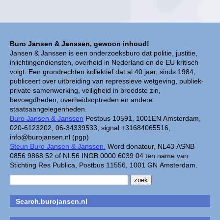
Buro Jansen & Janssen, gewoon inhoud!
Jansen & Janssen is een onderzoeksburo dat politie, justitie,
inlichtingendiensten, overheid in Nederland en de EU kritisch
volgt. Een grondrechten kollektief dat al 40 jaar, sinds 1984,
publiceert over uitbreiding van repressieve wetgeving, publiek-
private samenwerking, veiligheid in breedste zin,
bevoegdheden, overheidsoptreden en andere
staatsaangelegenheden.
Buro Jansen & Janssen
Postbus 10591, 1001EN Amsterdam,
020-6123202, 06-34339533, signal +31684065516,
info@burojansen.nl (pgp)
Steun Buro Jansen & Janssen.
Word donateur, NL43 ASNB
0856 9868 52 of NL56 INGB 0000 6039 04 ten name van
Stichting Res Publica, Postbus 11556, 1001 GN Amsterdam.
Search.burojansen.nl