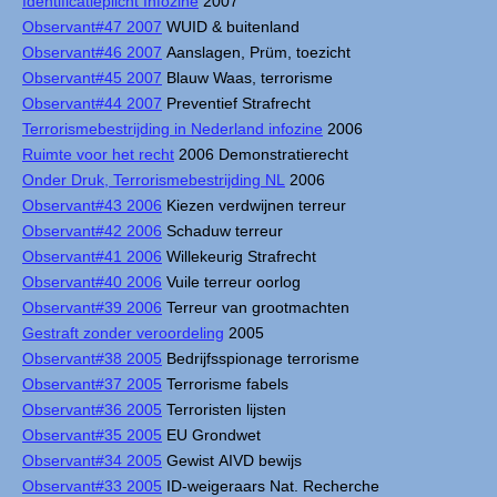
Identificatieplicht Infozine
2007
Observant#47 2007
WUID & buitenland
Observant#46 2007
Aanslagen, Prüm, toezicht
Observant#45 2007
Blauw Waas, terrorisme
Observant#44 2007
Preventief Strafrecht
Terrorismebestrijding in Nederland infozine
2006
Ruimte voor het recht
2006 Demonstratierecht
Onder Druk, Terrorismebestrijding NL
2006
Observant#43 2006
Kiezen verdwijnen terreur
Observant#42 2006
Schaduw terreur
Observant#41 2006
Willekeurig Strafrecht
Observant#40 2006
Vuile terreur oorlog
Observant#39 2006
Terreur van grootmachten
Gestraft zonder veroordeling
2005
Observant#38 2005
Bedrijfsspionage terrorisme
Observant#37 2005
Terrorisme fabels
Observant#36 2005
Terroristen lijsten
Observant#35 2005
EU Grondwet
Observant#34 2005
Gewist AIVD bewijs
Observant#33 2005
ID-weigeraars Nat. Recherche