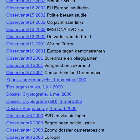
Observant#17 2002
Schone Schijn
Observant#16 2002
EU Europol snuffelen
Observant#15 2002
Politie betaalt studie
Observant#14 2002
Op jacht naar links
Observant#13 2002
IMSI DNA BVD kip
Observant#12 2002
De vader van de bruid
Observant#11 2001
War on Terror
Observant#10 2001
Europa tegen demonstranten
Observant#9 2001
Burenruzie en oliegiganten
Observant#8 2001
Veiligheid en zekerheid
Observant#7 2001
Camus Echelon Greenpeace
Zoom, cameratoezicht, 1 augustus 2000
Tips tegen tralies, 1 juli 2000
Dossier Cryptografie, 1 mei 2000
Dossier Cryptografie (GB), 1 mei 2000
Dossier Pepperspray, 1 maart 2000
Observant#6 2000
BVD en vluchtelingen
Observant#5 2000
Begrotingen politie justitie
Observant#4 2000
Zoom: dossier cameratoezicht
Observant#3 2000
Europol