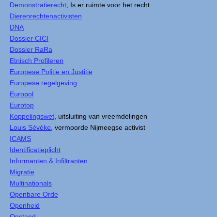
Demonstratierecht
, Is er ruimte voor het recht
Dierenrechtenactivisten
DNA
Dossier CICI
Dossier RaRa
Etnisch Profileren
Europese Politie en Justitie
Europese regelgeving
Europol
Eurotop
Koppelingswet
, uitsluiting van vreemdelingen
Louis Sévèke
, vermoorde Nijmeegse activist
ICAMS
Identificatieplicht
Informanten & Infiltranten
Migratie
Multinationals
Openbare Orde
Openheid
Opstand