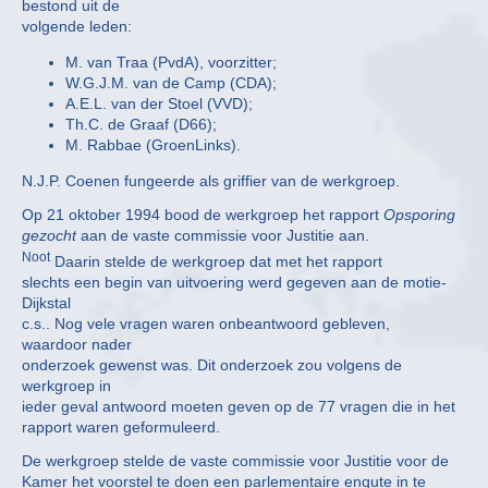
bestond uit de
volgende leden:
M. van Traa (PvdA), voorzitter;
W.G.J.M. van de Camp (CDA);
A.E.L. van der Stoel (VVD);
Th.C. de Graaf (D66);
M. Rabbae (GroenLinks).
N.J.P. Coenen fungeerde als griffier van de werkgroep.
Op 21 oktober 1994 bood de werkgroep het rapport
Opsporing
gezocht
aan de vaste commissie voor Justitie aan.
Noot
Daarin stelde de werkgroep dat met het rapport
slechts een begin van uitvoering werd gegeven aan de motie-
Dijkstal
c.s.. Nog vele vragen waren onbeantwoord gebleven,
waardoor nader
onderzoek gewenst was. Dit onderzoek zou volgens de
werkgroep in
ieder geval antwoord moeten geven op de 77 vragen die in het
rapport waren geformuleerd.
De werkgroep stelde de vaste commissie voor Justitie voor de
Kamer het voorstel te doen een parlementaire enqute in te