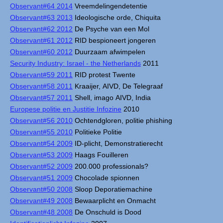
Observant#64 2014
Vreemdelingendetentie
Observant#63 2013
Ideologische orde, Chiquita
Observant#62 2012
De Psyche van een Mol
Observant#61 2012
RID bespioneert jongeren
Observant#60 2012
Duurzaam afwimpelen
Security Industry: Israel - the Netherlands
2011
Observant#59 2011
RID protest Twente
Observant#58 2011
Kraaijer, AIVD, De Telegraaf
Observant#57 2011
Shell, imago AIVD, India
Europese politie en Justitie Infozine
2010
Observant#56 2010
Ochtendgloren, politie phishing
Observant#55 2010
Politieke Politie
Observant#54 2009
ID-plicht, Demonstratierecht
Observant#53 2009
Haags Fouilleren
Observant#52 2009
200.000 professionals?
Observant#51 2009
Chocolade spionnen
Observant#50 2008
Sloop Deporatiemachine
Observant#49 2008
Bewaarplicht en Onmacht
Observant#48 2008
De Onschuld is Dood