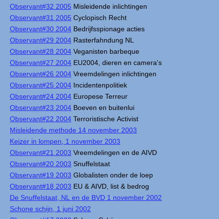
Observant#32 2005
Misleidende inlichtingen
Observant#31 2005
Cyclopisch Recht
Observant#30 2004
Bedrijfsspionage acties
Observant#29 2004
Rasterfahndung NL
Observant#28 2004
Veganisten barbeque
Observant#27 2004
EU2004, dieren en camera's
Observant#26 2004
Vreemdelingen inlichtingen
Observant#25 2004
Incidentenpolitiek
Observant#24 2004
Europese Terreur
Observant#23 2004
Boeven en buitenlui
Observant#22 2004
Terroristische Activist
Misleidende methode 14 november 2003
Keizer in lompen, 1 november 2003
Observant#21 2003
Vreemdelingen en de AIVD
Observant#20 2003
Snuffelstaat
Observant#19 2003
Globalisten onder de loep
Observant#18 2003
EU & AIVD, list & bedrog
De Snuffelstaat, NL en de BVD 1 november 2002
Schone schijn, 1 juni 2002