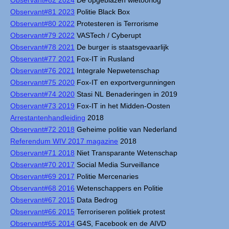
Observant#82 2024
De opgeblazen wietoorlog
Observant#81 2023
Politie Black Box
Observant#80 2022
Protesteren is Terrorisme
Observant#79 2022
VASTech / Cyberupt
Observant#78 2021
De burger is staatsgevaarlijk
Observant#77 2021
Fox-IT in Rusland
Observant#76 2021
Integrale Nepwetenschap
Observant#75 2020
Fox-IT en exportvergunningen
Observant#74 2020
Stasi NL Benaderingen in 2019
Observant#73 2019
Fox-IT in het Midden-Oosten
Arrestantenhandleiding
2018
Observant#72 2018
Geheime politie van Nederland
Referendum WIV 2017 magazine
2018
Observant#71 2018
Niet Transparante Wetenschap
Observant#70 2017
Social Media Surveillance
Observant#69 2017
Politie Mercenaries
Observant#68 2016
Wetenschappers en Politie
Observant#67 2015
Data Bedrog
Observant#66 2015
Terroriseren politiek protest
Observant#65 2014
G4S, Facebook en de AIVD