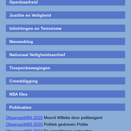
Openbaarheid
Justitie en Veiligheid
Inlichtingen en Terrorisme
Nieuwsblog
Nationaal Veiligheidsarchief
Troepenbewegingen
Crowddigging
NSA files
Publicaties
Observant#84 2025
Moord Willeke door politieagent
Observant#83 2025
Politiek gedreven Politie