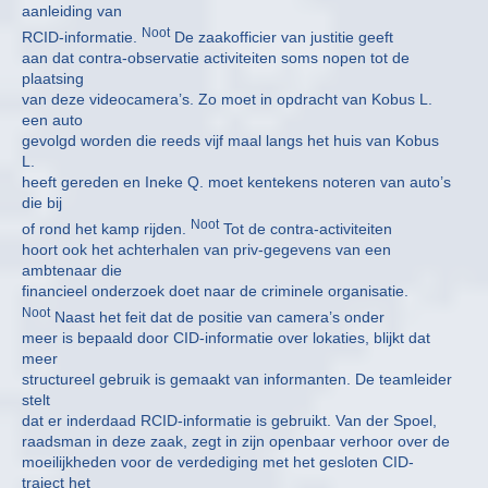
aanleiding van
Noot
RCID-informatie.
De zaakofficier van justitie geeft
aan dat contra-observatie activiteiten soms nopen tot de
plaatsing
van deze videocamera’s. Zo moet in opdracht van Kobus L.
een auto
gevolgd worden die reeds vijf maal langs het huis van Kobus
L.
heeft gereden en Ineke Q. moet kentekens noteren van auto’s
die bij
Noot
of rond het kamp rijden.
Tot de contra-activiteiten
hoort ook het achterhalen van priv-gegevens van een
ambtenaar die
financieel onderzoek doet naar de criminele organisatie.
Noot
Naast het feit dat de positie van camera’s onder
meer is bepaald door CID-informatie over lokaties, blijkt dat
meer
structureel gebruik is gemaakt van informanten. De teamleider
stelt
dat er inderdaad RCID-informatie is gebruikt. Van der Spoel,
raadsman in deze zaak, zegt in zijn openbaar verhoor over de
moeilijkheden voor de verdediging met het gesloten CID-
traject het