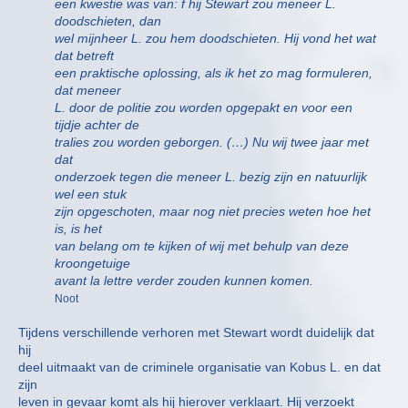
een kwestie was van: f hij Stewart zou meneer L.
doodschieten, dan
wel mijnheer L. zou hem doodschieten. Hij vond het wat
dat betreft
een praktische oplossing, als ik het zo mag formuleren,
dat meneer
L. door de politie zou worden opgepakt en voor een
tijdje achter de
tralies zou worden geborgen. (…) Nu wij twee jaar met
dat
onderzoek tegen die meneer L. bezig zijn en natuurlijk
wel een stuk
zijn opgeschoten, maar nog niet precies weten hoe het
is, is het
van belang om te kijken of wij met behulp van deze
kroongetuige
avant la lettre verder zouden kunnen komen.
Noot
Tijdens verschillende verhoren met Stewart wordt duidelijk dat
hij
deel uitmaakt van de criminele organisatie van Kobus L. en dat
zijn
leven in gevaar komt als hij hierover verklaart. Hij verzoekt