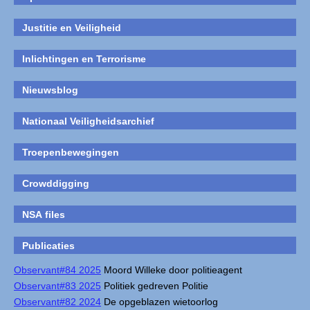
Justitie en Veiligheid
Inlichtingen en Terrorisme
Nieuwsblog
Nationaal Veiligheidsarchief
Troepenbewegingen
Crowddigging
NSA files
Publicaties
Observant#84 2025
Moord Willeke door politieagent
Observant#83 2025
Politiek gedreven Politie
Observant#82 2024
De opgeblazen wietoorlog