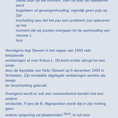
stelde daar op dat moment, toen hij door de raadkamer
werd
losgelaten uit gevangenhouding, eigenlijk geen prijs op.
Zijn
inschatting was dat het pas een probleem zou opleveren
op het
moment dat wij zouden overgaan tot de aanhouding van
meneer L.
Noot
Vervolgens legt Stewart in het najaar van 1993 vele
belastende
verklaringen af over Kobus L. Dit komt echter abrupt tot een
einde
door de liquidatie van Helio Stewart op 6 december 1993 in
Schiedam. Zijn inmiddels afgelegde verklaringen worden als
bewijs
ter terechtzitting gebruikt.
Overigens wordt er ook een overeenkomst bereikt met een
andere
verdachte, Frans de B. Afgesproken wordt dat in zijn richting
geen
Noot
actieve opsporing zal plaatsvinden
, in ruil voor