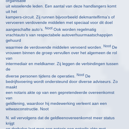
organisatie
uit wisselende leden. Een aantal van deze handlangers komt
uit het
kampers-circuit. Zij runnen bijvoorbeeld dekmantelfirma’s of
vervoeren verdovende middelen met speciaal voor dit doel
Noot
aangeschafte auto’s.
Ook worden regelmatig
vrachtauto’s van respectabele autoverhuurmaatschappijen
gehuurd
Noot
waarmee de verdovende middelen vervoerd worden.
De
vrouwen binnen de groep vervullen over het algemeen de rol
van
intermediair en meldkamer. Zij leggen de verbindingen tussen
de
Noot
diverse personen tijdens de operaties.
De
bedrijfsvoering wordt ondersteund door diverse adviseurs. Zo
maakt
een notaris akte op van een gepretendeerde overeenkomst
van
geldlening, waardoor hij medewerking verleent aan een
witwasconstructie. Noot
N. wil vervolgens dat de geldleenovereenkomst meer status
krijgt
en derhalve laat men een notaris een notarile akte met