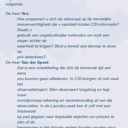
volgende:
De heer
Vos
:
Hoe prepareert u zich als advocaat op de kennelijke
onevenwichtigheid die u vaststelt inzake CID-informatie?
Maakt u
gebruik van ongebruikelijke methoden om toch een
vinger achter de
waarheid te krijgen? Bent u bereid een beroep te doen
op
priv-detectives?
De heer
Van der Spoel
:
Dat is een ontwikkeling die zich de komende tijd wel
eens
zou kunnen gaan aftekenen. In CID-kringen zit ook vaak
het
observatietraject. Men observeert langdurig en legt
maar
mondjesmaat rekening en verantwoording af van die
observaties
. In de Laundry-zaak ben ik zelf met een
fototoestel
op pad gegaan naar bepaalde objecten om precies te
zien of de
beweringen in het dossier gedekt konden worden door