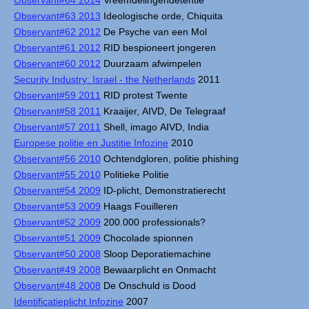
Observant#64 2014
Vreemdelingendetentie
Observant#63 2013
Ideologische orde, Chiquita
Observant#62 2012
De Psyche van een Mol
Observant#61 2012
RID bespioneert jongeren
Observant#60 2012
Duurzaam afwimpelen
Security Industry: Israel - the Netherlands
2011
Observant#59 2011
RID protest Twente
Observant#58 2011
Kraaijer, AIVD, De Telegraaf
Observant#57 2011
Shell, imago AIVD, India
Europese politie en Justitie Infozine
2010
Observant#56 2010
Ochtendgloren, politie phishing
Observant#55 2010
Politieke Politie
Observant#54 2009
ID-plicht, Demonstratierecht
Observant#53 2009
Haags Fouilleren
Observant#52 2009
200.000 professionals?
Observant#51 2009
Chocolade spionnen
Observant#50 2008
Sloop Deporatiemachine
Observant#49 2008
Bewaarplicht en Onmacht
Observant#48 2008
De Onschuld is Dood
Identificatieplicht Infozine
2007