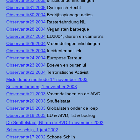
Observant#32 2005
Misleidende inlichtingen
Observant#31 2005
Cyclopisch Recht
Observant#30 2004
Bedrijfsspionage acties
Observant#29 2004
Rasterfahndung NL
Observant#28 2004
Veganisten barbeque
Observant#27 2004
EU2004, dieren en camera's
Observant#26 2004
Vreemdelingen inlichtingen
Observant#25 2004
Incidentenpolitiek
Observant#24 2004
Europese Terreur
Observant#23 2004
Boeven en buitenlui
Observant#22 2004
Terroristische Activist
Misleidende methode 14 november 2003
Keizer in lompen, 1 november 2003
Observant#21 2003
Vreemdelingen en de AIVD
Observant#20 2003
Snuffelstaat
Observant#19 2003
Globalisten onder de loep
Observant#18 2003
EU & AIVD, list & bedrog
De Snuffelstaat, NL en de BVD 1 november 2002
Schone schijn, 1 juni 2002
Observant#17 2002
Schone Schijn