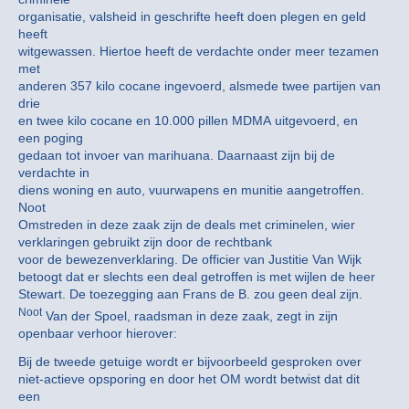
organisatie, valsheid in geschrifte heeft doen plegen en geld
heeft
witgewassen. Hiertoe heeft de verdachte onder meer tezamen
met
anderen 357 kilo cocane ingevoerd, alsmede twee partijen van
drie
en twee kilo cocane en 10.000 pillen MDMA uitgevoerd, en
een poging
gedaan tot invoer van marihuana. Daarnaast zijn bij de
verdachte in
diens woning en auto, vuurwapens en munitie aangetroffen.
Noot
Omstreden in deze zaak zijn de deals met criminelen, wier
verklaringen gebruikt zijn door de rechtbank
voor de bewezenverklaring. De officier van Justitie Van Wijk
betoogt dat er slechts een deal getroffen is met wijlen de heer
Stewart. De toezegging aan Frans de B. zou geen deal zijn.
Noot
Van der Spoel, raadsman in deze zaak, zegt in zijn
openbaar verhoor hierover:
Bij de tweede getuige wordt er bijvoorbeeld gesproken over
niet-actieve opsporing en door het OM wordt betwist dat dit
een