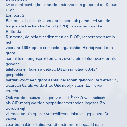
twee strafrechtelijke financile onderzoeken geopend op Kobus
L. en
Lambert S.
Een multidisciplinair team dat bestaat uit personeel van de
Regionale RechercheDienst (RRD) van de regiopolitie
Rotterdam
Rijnmond, de belastingdienst en de FIOD, rechercheert tot in
het
voorjaar 1995 op de criminele organisatie. Hierbij wordt een
groot
aantal telefoongesprekken van zowel autotelefoonverkeer als
gewone
telefoons en faxen afgetapt. Dit zijn in totaal 88.424
gesprekken.
Verder wordt een groot aantal personen gehoord, te weten 94,
waarvan 62 als verdachte. Uiteindelijk staan 11 hiervan
terecht.
Noot
Ook worden huiszoekingen verricht.
Zowel tactisch
als CID-matig worden opsporingsmethoden ingezet. Zo
worden vijf
videocamera’s op vier verschillende lokaties geplaatst. De
keuze
voor bepaalde lokaties wordt ondermeer bepaald naar