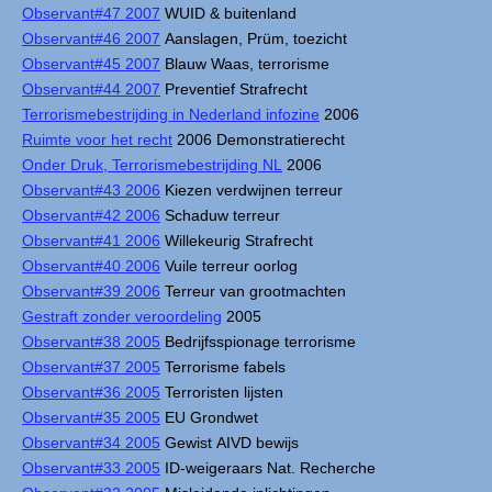
Observant#47 2007
WUID & buitenland
Observant#46 2007
Aanslagen, Prüm, toezicht
Observant#45 2007
Blauw Waas, terrorisme
Observant#44 2007
Preventief Strafrecht
Terrorismebestrijding in Nederland infozine
2006
Ruimte voor het recht
2006 Demonstratierecht
Onder Druk, Terrorismebestrijding NL
2006
Observant#43 2006
Kiezen verdwijnen terreur
Observant#42 2006
Schaduw terreur
Observant#41 2006
Willekeurig Strafrecht
Observant#40 2006
Vuile terreur oorlog
Observant#39 2006
Terreur van grootmachten
Gestraft zonder veroordeling
2005
Observant#38 2005
Bedrijfsspionage terrorisme
Observant#37 2005
Terrorisme fabels
Observant#36 2005
Terroristen lijsten
Observant#35 2005
EU Grondwet
Observant#34 2005
Gewist AIVD bewijs
Observant#33 2005
ID-weigeraars Nat. Recherche