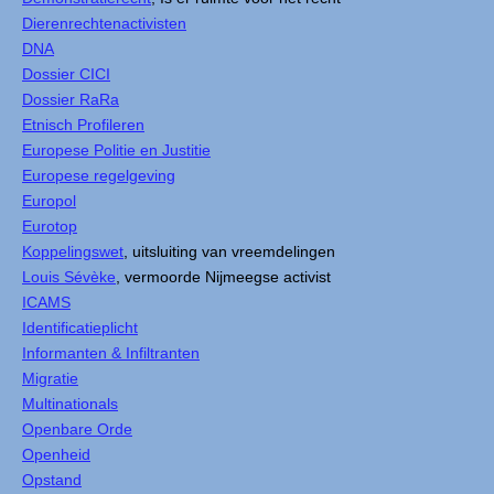
Dierenrechtenactivisten
DNA
Dossier CICI
Dossier RaRa
Etnisch Profileren
Europese Politie en Justitie
Europese regelgeving
Europol
Eurotop
Koppelingswet
, uitsluiting van vreemdelingen
Louis Sévèke
, vermoorde Nijmeegse activist
ICAMS
Identificatieplicht
Informanten & Infiltranten
Migratie
Multinationals
Openbare Orde
Openheid
Opstand