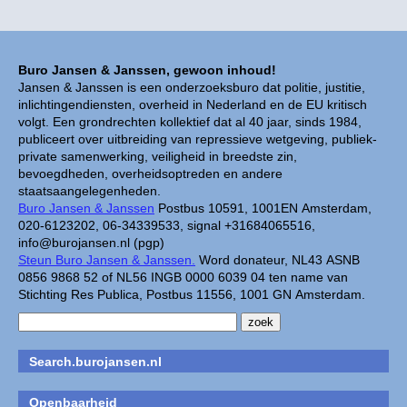
Buro Jansen & Janssen, gewoon inhoud!
Jansen & Janssen is een onderzoeksburo dat politie, justitie,
inlichtingendiensten, overheid in Nederland en de EU kritisch
volgt. Een grondrechten kollektief dat al 40 jaar, sinds 1984,
publiceert over uitbreiding van repressieve wetgeving, publiek-
private samenwerking, veiligheid in breedste zin,
bevoegdheden, overheidsoptreden en andere
staatsaangelegenheden.
Buro Jansen & Janssen
Postbus 10591, 1001EN Amsterdam,
020-6123202, 06-34339533, signal +31684065516,
info@burojansen.nl (pgp)
Steun Buro Jansen & Janssen.
Word donateur, NL43 ASNB
0856 9868 52 of NL56 INGB 0000 6039 04 ten name van
Stichting Res Publica, Postbus 11556, 1001 GN Amsterdam.
Search.burojansen.nl
Openbaarheid