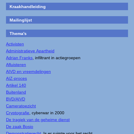
Kraakhandleiding
Mailinglijst
Thema's
Activisten
Administratieve Apartheid
Adrian Franks
, infiltrant in actiegroepen
Afluisteren
AIVD en vreemdelingen
AIZ-proces
Artikel 140
Buitenland
BVD/AIVD
Cameratoezicht
Cryptografie
, cyberwar in 2000
De tragiek van de geheime dienst
De zaak Bosio
Demonstratierecht
, Is er ruimte voor het recht