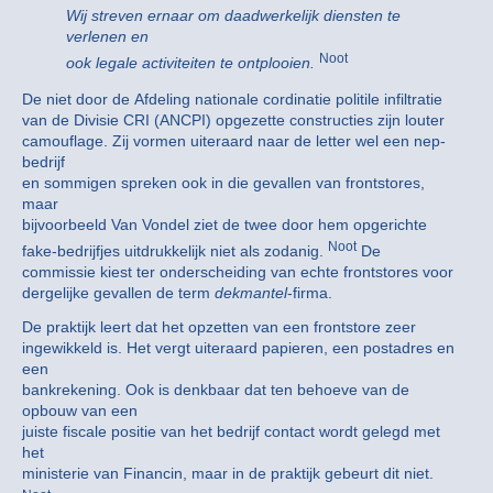
Wij streven ernaar om daadwerkelijk diensten te
verlenen en
Noot
ook legale activiteiten te ontplooien.
De niet door de Afdeling nationale cordinatie politile infiltratie
van de Divisie CRI (ANCPI) opgezette constructies zijn louter
camouflage. Zij vormen uiteraard naar de letter wel een nep-
bedrijf
en sommigen spreken ook in die gevallen van frontstores,
maar
bijvoorbeeld Van Vondel ziet de twee door hem opgerichte
Noot
fake-bedrijfjes uitdrukkelijk niet als zodanig.
De
commissie kiest ter onderscheiding van echte frontstores voor
dergelijke gevallen de term
dekmantel
-firma.
De praktijk leert dat het opzetten van een frontstore zeer
ingewikkeld is. Het vergt uiteraard papieren, een postadres en
een
bankrekening. Ook is denkbaar dat ten behoeve van de
opbouw van een
juiste fiscale positie van het bedrijf contact wordt gelegd met
het
ministerie van Financin, maar in de praktijk gebeurt dit niet.