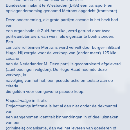
Bundeskriminalamt te Wiesbaden (BKA) een transport- en
opslagonderneming genaamd Metrans opgericht (frontstore).
Deze onderneming, die grote partijen cocane in het bezit had
van
een organisatie uit Zuid-Amerika, werd gerund door twee
politieambtenaren, van wie n als eigenaar te boek stonden.
Een
centrale rol binnen Mertrans werd vervult door burger-infiltrant
Hugo. Hij zorgde voor de verkoop van (onder meer) 125 kilo
cocane
aan de Nederlander M. Deze partij is gecontroleerd afgeleverd
(aanhoudingen volgden). De Hoge Raad noemde deze
verkoop, in
navolging van het hof, een pseudo-actie en toetste aan de
criteria
die gelden voor een gewone pseudo-koop.
Projectmatige
infiltratie
Projectmatige infiltratie is het al dan niet onder de dekmantel
van
een aangenomen identiteit binnendringen in of deel uitmaken
van een
(criminele) organisatie, dan wel het leveren van goederen of