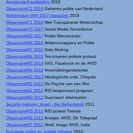
Arrestantenhandleiding
2018
Observant#72 2018
Geheime politie van Nederland
Referendum WIV 2017 magazine
2018
Observant#71 2018
Niet Transparante Wetenschap
Observant#70 2017
Social Media Surveillance
Observant#69 2017
Politie Mercenaries
Observant#68 2016
Wetenschappers en Politie
Observant#67 2015
Data Bedrog
Observant#66 2015
Terroriseren politiek protest
Observant#65 2014
G4S, Facebook en de AIVD
Observant#64 2014
Vreemdelingendetentie
Observant#63 2013
Ideologische orde, Chiquita
Observant#62 2012
De Psyche van een Mol
Observant#61 2012
RID bespioneert jongeren
Observant#60 2012
Duurzaam afwimpelen
Security Industry: Israel - the Netherlands
2011
Observant#59 2011
RID protest Twente
Observant#58 2011
Kraaijer, AIVD, De Telegraaf
Observant#57 2011
Shell, imago AIVD, India
Europese politie en Justitie Infozine
2010