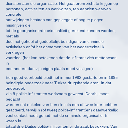
diensten aan die organisatie. Het gaat erom zicht te krijgen op
personen, activiteiten en werkwijzen, ten aanzien waarvan
concrete
aanwijzingen bestaan van gepleegde of nog te plegen
misdrijven die
tot de georganiseerde criminaliteit gerekend kunnen worden,
met als
doel het geheel of gedeeltelijk beindigen van criminele
activiteiten en/of het ontnemen van het wederrechtelijk
verkregen
voordeel (het kan betekenen dat de infiltrant zich metterwoon
in
een andere dan zijn eigen plaats moet vestigen).
Een goed voorbeeld biedt het in mei 1992 gestarte en in 1995
beindigde onderzoek naar Turkse drugshandelaren. In dat
onderzoek
zijn 9 politie-infiltranten werkzaam geweest. Daarbij moet
bedacht
worden dat enkelen van hen slechts een of twee keer hebben
geacteerd, terwijl n (of twee) politie-infiltrant(en) daadwerkelijk
veel contact heeft gehad met de criminele organisatie. Er
waren in
totaal drie Duitse politie-infiltranten bij de zaak betrokken. Van