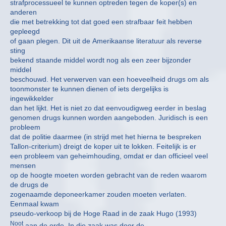
strafprocessueel te kunnen optreden tegen de koper(s) en
anderen
die met betrekking tot dat goed een strafbaar feit hebben
gepleegd
of gaan plegen. Dit uit de Amerikaanse literatuur als reverse
sting
bekend staande middel wordt nog als een zeer bijzonder
middel
beschouwd. Het verwerven van een hoeveelheid drugs om als
toonmonster te kunnen dienen of iets dergelijks is
ingewikkelder
dan het lijkt. Het is niet zo dat eenvoudigweg eerder in beslag
genomen drugs kunnen worden aangeboden. Juridisch is een
probleem
dat de politie daarmee (in strijd met het hierna te bespreken
Tallon-criterium) dreigt de koper uit te lokken. Feitelijk is er
een probleem van geheimhouding, omdat er dan officieel veel
mensen
op de hoogte moeten worden gebracht van de reden waarom
de drugs de
zogenaamde deponeerkamer zouden moeten verlaten.
Eenmaal kwam
pseudo-verkoop bij de Hoge Raad in de zaak Hugo (1993)
Noot
aan de orde. In die zaak was door de