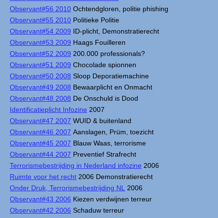
Observant#56 2010
Ochtendgloren, politie phishing
Observant#55 2010
Politieke Politie
Observant#54 2009
ID-plicht, Demonstratierecht
Observant#53 2009
Haags Fouilleren
Observant#52 2009
200.000 professionals?
Observant#51 2009
Chocolade spionnen
Observant#50 2008
Sloop Deporatiemachine
Observant#49 2008
Bewaarplicht en Onmacht
Observant#48 2008
De Onschuld is Dood
Identificatieplicht Infozine
2007
Observant#47 2007
WUID & buitenland
Observant#46 2007
Aanslagen, Prüm, toezicht
Observant#45 2007
Blauw Waas, terrorisme
Observant#44 2007
Preventief Strafrecht
Terrorismebestrijding in Nederland infozine
2006
Ruimte voor het recht
2006 Demonstratierecht
Onder Druk, Terrorismebestrijding NL
2006
Observant#43 2006
Kiezen verdwijnen terreur
Observant#42 2006
Schaduw terreur