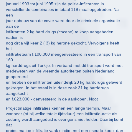
januari 1993 tot juni 1995 zijn de politie-infiltranten in
verschillende combinaties in totaal 119 maal opgetreden. Na
een
jaar opbouw van de cover werd door de criminele organisatie
aan de
infiltranten 2 kg hard drugs (cocane) te koop aangeboden,
nadien is
nog circa vijf keer 2 ( 3) kg herone gekocht. Vervolgens heeft
het
infiltratieteam f.100.000 meegenvesteerd in een transport van
160
kg harddrugs uit Turkije. In verband met dit transport werd met
medeweten van de vreemde autoriteiten buiten Nederland
geopereerd
en hebben de infiltranten uiteindelijk 20 kg harddrugs geleverd
gekregen. In het totaal is in deze zaak 31 kg harddrugs
aangekocht
en f.623.000,- genvesteerd in de aankopen. Noot
Projectmatige infiltraties kennen een lange termijn. Maar
wanneer (of bij welke totale tijdsduur) een infiltratie-actie als
zodanig wordt aangeduid is overigens niet helder. Daarbij komt
dat
projectmatige infiltratie vaak eindigt met een pseudo-koop: dan