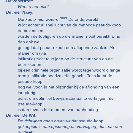
De
voorzitter
:
Weet u het ook?
De heer
Naey
:
Noot
Dat kan ik niet weten.
De onderwereld
krijgt echter al snel lucht van de methode pseudo-koop
en bovendien
worden de topfiguren op die manier nooit bereikt. Er is
dan ook wel
gezegd dat pseudo-koop een aflopende zaak is. Als
manier om (via
infiltratie) zicht te krijgen op de structuur van en de
betrokkenen
bij een criminele organisatie wordt tegenwoordig lange
termijninfiltratie noodzakelijk geacht. Toch komt de
pseudo-koop
nog wel voor, in het bijzonder bij de afronding van een
langdurige
actie, om definitief bewijsmateriaal te verkrijgen: de
pseudo-koop
is dan tevens het moment van aanhouding.
De heer
De Wit
:
De richtlijnen gaan ervan uit dat
pseudo-koop
gekoppeld is aan opsporing en vervolging, dus aan een
duidelijk