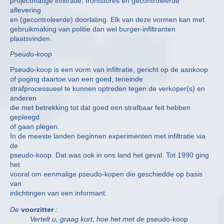
projectmatige infiltratie, frontstores en gecontroleerde
aflevering
en (gecontroleerde) doorlating. Elk van deze vormen kan met
gebruikmaking van politie dan wel burger-infiltranten
plaatsvinden.
Pseudo-koop
Pseudo-koop is een vorm van infiltratie, gericht op de aankoop
of poging daartoe van een goed, teneinde
strafprocessueel te kunnen optreden tegen de verkoper(s) en
anderen
die met betrekking tot dat goed een strafbaar feit hebben
gepleegd
of gaan plegen.
In de meeste landen beginnen experimenten met infiltratie via
de
pseudo-koop. Dat was ook in ons land het geval. Tot 1990 ging
het
vooral om eenmalige pseudo-kopen die geschiedde op basis
van
inlichtingen van een informant.
De
voorzitter
:
Vertelt u, graag kort, hoe het met de
pseudo-koop