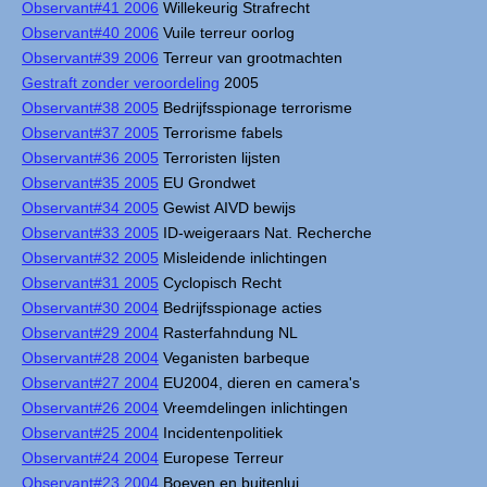
Observant#41 2006
Willekeurig Strafrecht
Observant#40 2006
Vuile terreur oorlog
Observant#39 2006
Terreur van grootmachten
Gestraft zonder veroordeling
2005
Observant#38 2005
Bedrijfsspionage terrorisme
Observant#37 2005
Terrorisme fabels
Observant#36 2005
Terroristen lijsten
Observant#35 2005
EU Grondwet
Observant#34 2005
Gewist AIVD bewijs
Observant#33 2005
ID-weigeraars Nat. Recherche
Observant#32 2005
Misleidende inlichtingen
Observant#31 2005
Cyclopisch Recht
Observant#30 2004
Bedrijfsspionage acties
Observant#29 2004
Rasterfahndung NL
Observant#28 2004
Veganisten barbeque
Observant#27 2004
EU2004, dieren en camera's
Observant#26 2004
Vreemdelingen inlichtingen
Observant#25 2004
Incidentenpolitiek
Observant#24 2004
Europese Terreur
Observant#23 2004
Boeven en buitenlui