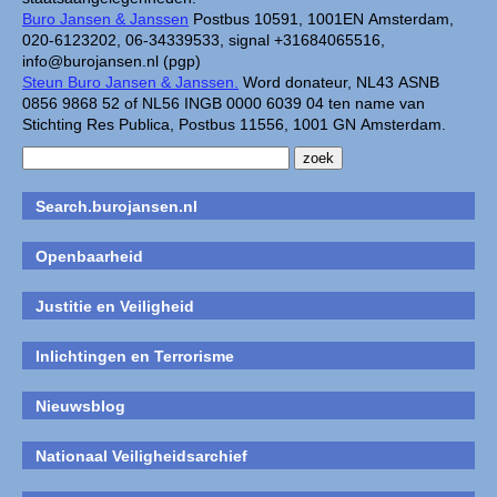
Buro Jansen & Janssen
Postbus 10591, 1001EN Amsterdam,
020-6123202, 06-34339533, signal +31684065516,
info@burojansen.nl (pgp)
Steun Buro Jansen & Janssen.
Word donateur, NL43 ASNB
0856 9868 52 of NL56 INGB 0000 6039 04 ten name van
Stichting Res Publica, Postbus 11556, 1001 GN Amsterdam.
Search.burojansen.nl
Openbaarheid
Justitie en Veiligheid
Inlichtingen en Terrorisme
Nieuwsblog
Nationaal Veiligheidsarchief