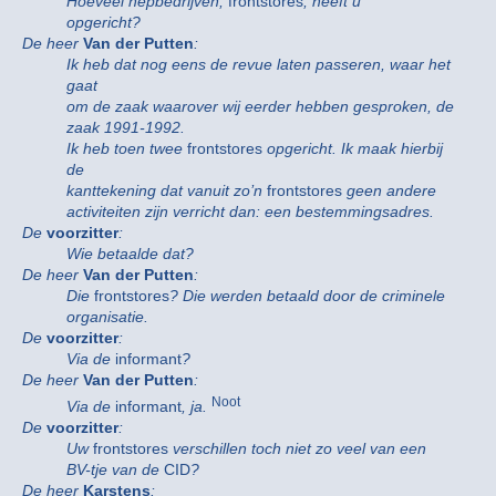
Hoeveel nepbedrijven,
frontstores
, heeft u
opgericht?
De heer
Van der Putten
:
Ik heb dat nog eens de revue laten passeren, waar het
gaat
om de zaak waarover wij eerder hebben gesproken, de
zaak 1991-1992.
Ik heb toen twee
frontstores
opgericht. Ik maak hierbij
de
kanttekening dat vanuit zo’n
frontstores
geen andere
activiteiten zijn verricht dan: een bestemmingsadres.
De
voorzitter
:
Wie betaalde dat?
De heer
Van der Putten
:
Die
frontstores
? Die werden betaald door de criminele
organisatie.
De
voorzitter
:
Via de
informant
?
De heer
Van der Putten
:
Noot
Via de
informant
, ja.
De
voorzitter
:
Uw
frontstores
verschillen toch niet zo veel van een
BV-tje van de
CID
?
De heer
Karstens
: