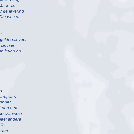
Maar als
 de levering
 Dat was al
ar
geldt ook voor
zei hier:
van leven en
er
artij was
 kunnen
t aan een
de criminele
heel andere
lle
rden.