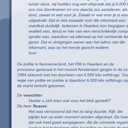
luister eens, wij hadden nog een afspraak dat jij 6.000 
ons zou doorleveren en ons daarbij zou assisteren; als 
doet, zwaait er wat voor je. Zwaait er wat voor je is voo
uitgedrukt. Dat er iets zwaaide voor die
informant
was
manifest duidelijk. Iedereen in Haarlem kon begrijpen 
realiteit was, tenzij er hier van een verschrikkelijk comp
sprake was, waardoor wij allemaal op het verkeerde 
gezet. Dat er dreigingen waren aan het adres van die
informant
, was op het eerste gezicht evident.
Noot
De politie in Kennemerland, het OM in Haarlem en de
procureur-generaal in het ressort Amsterdam gingen in de z
1994 akkoord met het doorlaten van 6.000 kilo softdrugs. On
regie van politie en justitie is daardoor 6.000 kilo softdrugs op
de markt terecht gekomen.
De
voorzitter
:
Voelde u zich toen ook voor het blok gesteld?
De heer
Straver
:
Het was verrassend dat het zo lang duurde. Kijk, die
pijplijn kon op ieder moment worden afgestopt. De heer
dat ook heel goed aangegeven. Als de criminele organ
partij in het buitenland wilde bestellen en daarbij de 