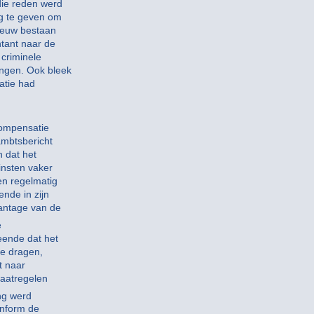
die reden werd
ag te geven om
nieuw bestaan
tant naar de
 criminele
ngen. Ook bleek
atie had
compensatie
ambtsbericht
 dat het
insten vaker
en regelmatig
nde in zijn
antage van de
e
eende dat het
te dragen,
t naar
maatregelen
ng werd
onform de