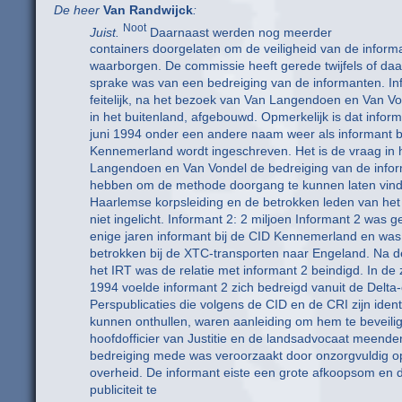
De heer
Van Randwijck
:
Noot
Juist.
Daarnaast werden nog meerder
containers doorgelaten om de veiligheid van de informa
waarborgen. De commissie heeft gerede twijfels of daa
sprake was van een bedreiging van de informanten. In
feitelijk, na het bezoek van Van Langendoen en Van V
in het buitenland, afgebouwd. Opmerkelijk is dat inform
juni 1994 onder een andere naam weer als informant b
Kennemerland wordt ingeschreven. Het is de vraag in 
Langendoen en Van Vondel de bedreiging van de infor
hebben om de methode doorgang te kunnen laten vind
Haarlemse korpsleiding en de betrokken leden van he
niet ingelicht. Informant 2: 2 miljoen Informant 2 was 
enige jaren informant bij de CID Kennemerland en wa
betrokken bij de XTC-transporten naar Engeland. Na d
het IRT was de relatie met informant 2 beindigd. In de
1994 voelde informant 2 zich bedreigd vanuit de Delta-
Perspublicaties die volgens de CID en de CRI zijn ident
kunnen onthullen, waren aanleiding om hem te beveili
hoofdofficier van Justitie en de landsadvocaat meende
bedreiging mede was veroorzaakt door onzorgvuldig o
overheid. De informant eiste een grote afkoopsom en 
publiciteit te