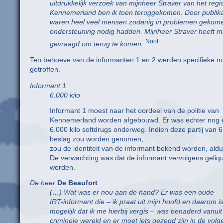
uitdrukkelijk verzoek van mijnheer Straver van het reg
Kennemerland ben ik toen teruggekomen. Door publikat
waren heel veel mensen zodanig in problemen gekomen
ondersteuning nodig hadden. Mijnheer Straver heeft mi
Noot
gevraagd om terug te komen.
Ten behoeve van de informanten 1 en 2 werden specifieke m
getroffen.
Informant 1:
6.000 kilo
Informant 1 moest naar het oordeel van de politie van
Kennemerland worden afgebouwd. Er was echter nog e
6.000 kilo softdrugs onderweg. Indien deze partij van 6.
beslag zou worden genomen,
zou de identiteit van de informant bekend worden, al
De verwachting was dat de informant vervolgens geliq
worden.
De heer
De Beaufort
:
(…) Wat was er nou aan de hand? Er was een oude
IRT-informant die – ik praat uit mijn hoofd en daarom i
mogelijk dat ik me hierbij vergis – was benaderd vanuit
criminele wereld en er moet iets gezegd zijn in de volg