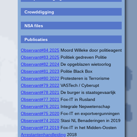
Crowddigging
NSA files
Publicaties
Observant#84 2025
Moord Willeke door politieagent
Observant#83 2025
Politiek gedreven Politie
Observant#82 2024
De opgeblazen wietoorlog
Observant#81 2023
Politie Black Box
Observant#80 2022
Protesteren is Terrorisme
Observant#79 2022
VASTech / Cyberupt
Observant#78 2021
De burger is staatsgevaarlijk
Observant#77 2021
Fox-IT in Rusland
Observant#76 2021
Integrale Nepwetenschap
Observant#75 2020
Fox-IT en exportvergunningen
Observant#74 2020
Stasi NL Benaderingen in 2019
Observant#73 2019
Fox-IT in het Midden-Oosten
Arrestantenhandleiding
2018