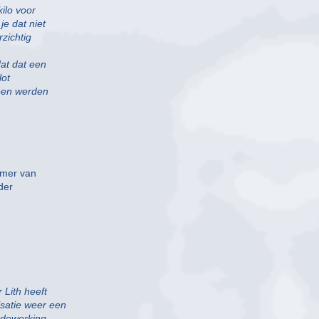
kilo voor
je dat niet
rzichtig
dat dat een
lot
been werden
omer van
der
 Lith heeft
isatie weer een
medewerking