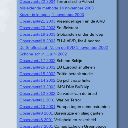
Observant#22 2004
Terroristische Activist
Misleidende methode 14 november 2003
Keizer in lompen, 1 november 2003
Observant#21 2003
Vreemdelingen en de AIVD
Observant#20 2003
Snuffelstaat
Observant#19 2003
Globalisten onder de loep
Observant#18 2003
EU & AIVD, list & bedrog
De Snuffelstaat, NL en de BVD 1 november 2002
Schone schijn, 1 juni 2002
Observant#17 2002
Schone Schijn
Observant#16 2002
EU Europol snuffelen
Observant#15 2002
Politie betaalt studie
Observant#14 2002
Op jacht naar links
Observant#13 2002
IMSI DNA BVD kip
Observant#12 2002
De vader van de bruid
Observant#11 2001
War on Terror
Observant#10 2001
Europa tegen demonstranten
Observant#9 2001
Burenruzie en oliegiganten
Observant#8 2001
Veiligheid en zekerheid
Observant#7 2001
Camus Echelon Greenpeace