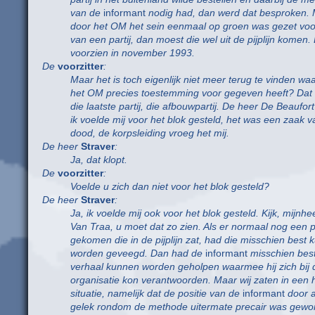
van de
informant
nodig had, dan werd dat besproken. 
door het OM het sein eenmaal op groen was gezet voor
van een partij, dan moest die wel uit de pijplijn komen.
voorzien in november 1993.
De
voorzitter
:
Maar het is toch eigenlijk niet meer terug te vinden wa
het OM precies toestemming voor gegeven heeft? Dat 
die laatste partij, die afbouwpartij. De heer De Beaufort 
ik voelde mij voor het blok gesteld, het was een zaak 
dood, de korpsleiding vroeg het mij.
De heer
Straver
:
Ja, dat klopt.
De
voorzitter
:
Voelde u zich dan niet voor het blok gesteld?
De heer
Straver
:
Ja, ik voelde mij ook voor het blok gesteld. Kijk, mijnhe
Van Traa, u moet dat zo zien. Als er normaal nog een p
gekomen die in de pijplijn zat, had die misschien best
worden geveegd. Dan had de
informant
misschien bes
verhaal kunnen worden geholpen waarmee hij zich bij 
organisatie kon verantwoorden. Maar wij zaten in een 
situatie, namelijk dat de positie van de
informant
door a
gelek rondom de methode uitermate precair was gewo