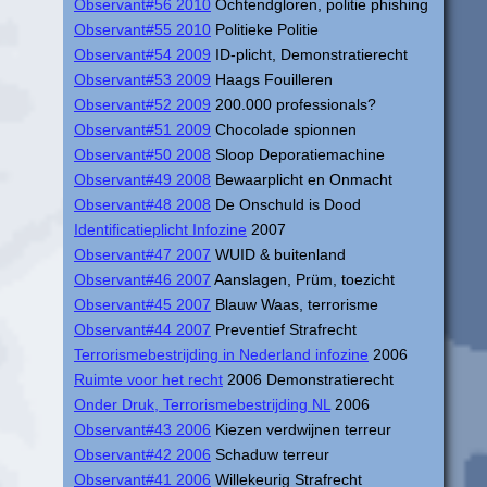
Observant#56 2010
Ochtendgloren, politie phishing
Observant#55 2010
Politieke Politie
Observant#54 2009
ID-plicht, Demonstratierecht
Observant#53 2009
Haags Fouilleren
Observant#52 2009
200.000 professionals?
Observant#51 2009
Chocolade spionnen
Observant#50 2008
Sloop Deporatiemachine
Observant#49 2008
Bewaarplicht en Onmacht
Observant#48 2008
De Onschuld is Dood
Identificatieplicht Infozine
2007
Observant#47 2007
WUID & buitenland
Observant#46 2007
Aanslagen, Prüm, toezicht
Observant#45 2007
Blauw Waas, terrorisme
Observant#44 2007
Preventief Strafrecht
Terrorismebestrijding in Nederland infozine
2006
Ruimte voor het recht
2006 Demonstratierecht
Onder Druk, Terrorismebestrijding NL
2006
Observant#43 2006
Kiezen verdwijnen terreur
Observant#42 2006
Schaduw terreur
Observant#41 2006
Willekeurig Strafrecht