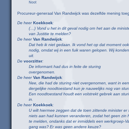
Noot
Procureur-generaal Van Randwijck was dezelfde mening toe
De heer
Koekkoek
:
(…) Vond u het in dit geval nodig om het aan de minist
van Justitie te melden?
De heer
Van Randwijck
:
Dat heb ik niet gedaan. Ik vond het op dat moment ook
nodig, omdat wij in een fuik waren gelopen. Wij konde
uit.
De
voorzitter
:
De
informant
had dus in feite de sturing
overgenomen.
De heer
Van Randwijck
:
Nee, die had de sturing niet overgenomen, want in een
dergelijke noodtoestand kun je nauwelijks nog van stur
Een noodtoestand houdt een volstrekt gebrek aan stur
in.
De heer
Koekkoek
:
U wilt hiermee zeggen dat de toen zittende minister er 
niets aan had kunnen veranderen, zodat het geen zin
te melden, ondanks dat er inmiddels een werkgroep-V
gang was? Er was geen andere keuze?