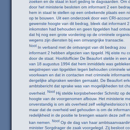
zoeken en de staat in kort geding te dagvaarden. Om 
door het ministerie besloten om informant 2 een bedr
hem in staat te stellen op een onbekende plaats een 
op te bouwen. Uit een onderzoek door een CRI-accoun
gewenste hoogte van dit bedrag, bleek dat informant 2
inkomsten had behouden en geen tipgelden had ontva
dat hij nog een grote vordering op de criminele organis
wegens zijn diensten bij een omvangrijke transactie.
Noot
In verband met de ontvangst van dit bedrag zou
informant 2 hebben afgezien van tipgeld. Hij eiste nu 
door de staat. Hoofdofficier De Beaufort stelde in een 
van 18 augustus 1994 dat hem inmiddels was gebleken
wegstrepen van tipgelden tegen behouden criminele w
voorkwam en dat in contacten met criminele informant
dergelijke afspraken werden gemaakt. De Beaufort erke
ambtsbericht dat sprake was van mogelijkheden tot ch
Noot
overheid.
Hij stelde korpsbeheerder Schmitz op d
hoogte van de voorgenomen afbouw. Het ministerie m
onverstandig is om als overheid zelf veiligheidsrisico’s 
maar dat de overheid wel gehouden is om de informan
redelijkheid in de positie te brengen waarin deze zelf 
Noot
kan nemen.
Op de dag van haar ambtsaanvaardi
minister Sorgdrager de zaak voorgelegd. Zij besloot c