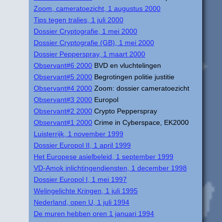
Zoom, cameratoezicht, 1 augustus 2000
Tips tegen tralies, 1 juli 2000
Dossier Cryptografie, 1 mei 2000
Dossier Cryptografie (GB), 1 mei 2000
Dossier Pepperspray, 1 maart 2000
Observant#6 2000
BVD en vluchtelingen
Observant#5 2000
Begrotingen politie justitie
Observant#4 2000
Zoom: dossier cameratoezicht
Observant#3 2000
Europol
Observant#2 2000
Crypto Pepperspray
Observant#1 2000
Crime in Cyberspace, EK2000
Luisterrijk, 1 november 1999
Dossier Europol II, 1 april 1999
Het Europese asielbeleid, 1 september 1999
VD-Amok inlichtingendiensten, 1 december 1998
Dossier Europol I, 1 mei 1997
Welingelichte Kringen, 1 juli 1995
Nederland, open U, 1 juli 1994
De muren hebben oren 1 januari 1994