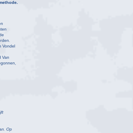
-methode.
en
sten
de
orden.
n Vondel
d Van
begonnen,
ft
an. Op