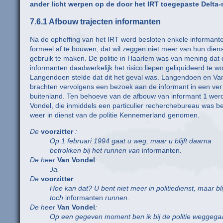
ander licht werpen op de door het IRT toegepaste Delta
7.6.1 Afbouw trajecten informanten
Na de opheffing van het IRT werd besloten enkele informant
formeel af te bouwen, dat wil zeggen niet meer van hun dien
gebruik te maken. De politie in Haarlem was van mening dat 
informanten daadwerkelijk het risico liepen geliquideerd te w
Langendoen stelde dat dit het geval was. Langendoen en Va
brachten vervolgens een bezoek aan de informant in een ver
buitenland. Ten behoeve van de afbouw van informant 1 wer
Vondel, die inmiddels een particulier recherchebureau was 
weer in dienst van de politie Kennemerland genomen.
De
voorzitter
:
Op 1 februari 1994 gaat u weg, maar u blijft daarna
betrokken bij het runnen van
informanten
.
De heer
Van Vondel
:
Ja.
De
voorzitter
:
Hoe kan dat? U bent niet meer in politiedienst, maar blij
toch
informanten
runnen.
De heer
Van Vondel
:
Op een gegeven moment ben ik bij de politie weggega