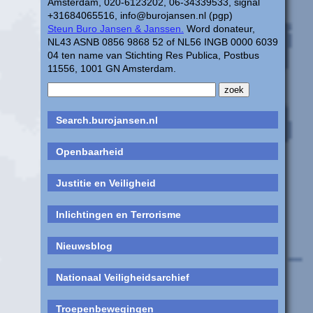
Amsterdam, 020-6123202, 06-34339533, signal
+31684065516, info@burojansen.nl (pgp)
Steun Buro Jansen & Janssen.
Word donateur,
NL43 ASNB 0856 9868 52 of NL56 INGB 0000 6039
04 ten name van Stichting Res Publica, Postbus
11556, 1001 GN Amsterdam.
Search.burojansen.nl
Openbaarheid
Justitie en Veiligheid
Inlichtingen en Terrorisme
Nieuwsblog
Nationaal Veiligheidsarchief
Troepenbewegingen