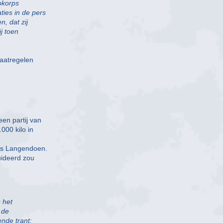
iokorps
ies in de pers
, dat zij
j toen
aatregelen
en partij van
000 kilo in
dus Langendoen.
uideerd zou
s het
 de
ende trant: