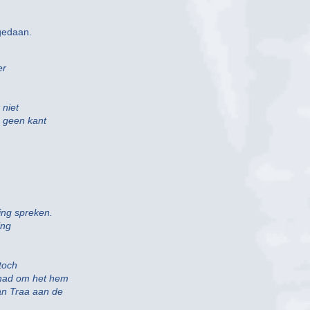
gedaan.
er
 niet
n geen kant
ing spreken.
ing
toch
 had om het hem
an Traa aan de