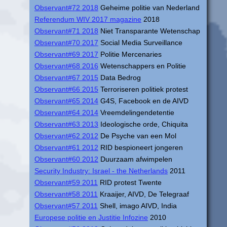
Observant#72 2018
Geheime politie van Nederland
Referendum WIV 2017 magazine
2018
Observant#71 2018
Niet Transparante Wetenschap
Observant#70 2017
Social Media Surveillance
Observant#69 2017
Politie Mercenaries
Observant#68 2016
Wetenschappers en Politie
Observant#67 2015
Data Bedrog
Observant#66 2015
Terroriseren politiek protest
Observant#65 2014
G4S, Facebook en de AIVD
Observant#64 2014
Vreemdelingendetentie
Observant#63 2013
Ideologische orde, Chiquita
Observant#62 2012
De Psyche van een Mol
Observant#61 2012
RID bespioneert jongeren
Observant#60 2012
Duurzaam afwimpelen
Security Industry: Israel - the Netherlands
2011
Observant#59 2011
RID protest Twente
Observant#58 2011
Kraaijer, AIVD, De Telegraaf
Observant#57 2011
Shell, imago AIVD, India
Europese politie en Justitie Infozine
2010