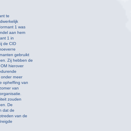
nt te
dwerkelijk
formant 1 was
ondel aan hem
ant 1 in
ij de CID
hoeverre
manten gebruikt
en. Zij hebben de
t OM hierover
gedurende
s onder meer
e opheffing van
 zomer van
organisatie.
iteit zouden
gen. De
n dat de
ptreden van de
dreigde