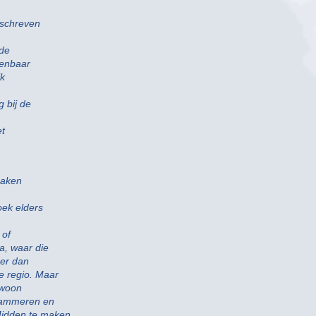
eschreven
de
penbaar
jk
 bij de
et
maken
oek elders
 of
a, waar die
nger dan
e regio. Maar
ewoon
grammeren en
Midden te maken