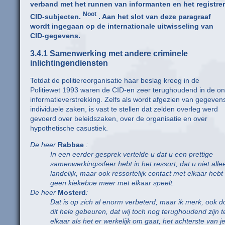
verband met het runnen van informanten en het registre
Noot
CID-subjecten.
. Aan het slot van deze paragraaf
wordt ingegaan op de internationale uitwisseling van
CID-gegevens.
3.4.1 Samenwerking met andere criminele
inlichtingendiensten
Totdat de politiereorganisatie haar beslag kreeg in de
Politiewet 1993 waren de CID-en zeer terughoudend in de on
informatieverstrekking. Zelfs als wordt afgezien van gegeven
individuele zaken, is vast te stellen dat zelden overleg werd
gevoerd over beleidszaken, over de organisatie en over
hypothetische casustiek.
De heer
Rabbae
:
In een eerder gesprek vertelde u dat u een prettige
samenwerkingssfeer hebt in het ressort, dat u niet alle
landelijk, maar ook ressortelijk contact met elkaar hebt
geen kiekeboe meer met elkaar speelt.
De heer
Mosterd
:
Dat is op zich al enorm verbeterd, maar ik merk, ook d
dit hele gebeuren, dat wij toch nog terughoudend zijn 
elkaar als het er werkelijk om gaat, het achterste van j