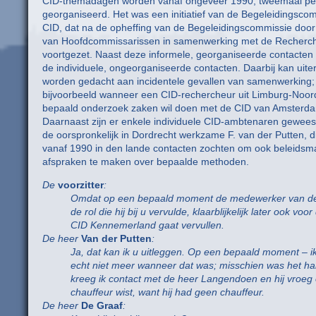
CID-themadagen worden vanaf ongeveer 1990, tweemaal per
georganiseerd. Het was een initiatief van de Begeleidingsco
CID, dat na de opheffing van de Begeleidingscommissie doo
van Hoofdcommissarissen in samenwerking met de Recherch
voortgezet. Naast deze informele, georganiseerde contacten z
de individuele, ongeorganiseerde contacten. Daarbij kan uite
worden gedacht aan incidentele gevallen van samenwerking;
bijvoorbeeld wanneer een CID-rechercheur uit Limburg-Noor
bepaald onderzoek zaken wil doen met de CID van Amsterd
Daarnaast zijn er enkele individuele CID-ambtenaren geweest
de oorspronkelijk in Dordrecht werkzame F. van der Putten, d
vanaf 1990 in den lande contacten zochten om ook beleidsm
afspraken te maken over bepaalde methoden.
De
voorzitter
:
Omdat op een bepaald moment de medewerker van d
de rol die hij bij u vervulde, klaarblijkelijk later ook voor
CID Kennemerland gaat vervullen.
De heer
Van der Putten
:
Ja, dat kan ik u uitleggen. Op een bepaald moment – i
echt niet meer wanneer dat was; misschien was het h
kreeg ik contact met de heer Langendoen en hij vroeg 
chauffeur wist, want hij had geen chauffeur.
De heer
De Graaf
: