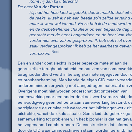
Komt hij dan bij u terecht?
De heer
Van der Putten
:
Hij had het hele land al gebeld; dus ik maakte deel uit 
de reeks. Ik zei: ik heb een beetje zo’n zelfde ervaring
maar ik weet wel iemand. En zo heb ik de medewerker
en de desbetreffende chauffeur op een bepaalde dag i
gebracht met de heer Langendoen en de heer Van Vond
verder niet over zaken gesproken. Ik heb ook niet over
zaak verder gesproken; ik heb ze het allerbeste gewen
Noot
vertrokken.
Een en ander doet slechts in zeer beperkte mate af aan de
gebruikelijke terughoudendheid ten aanzien van samenwerki
terughoudendheid werd in belangrijke mate ingegeven door 
tot bronbescherming. Men kende de eigen CID maar vreesde
anderen minder zorgvuldig met aangedragen materiaal om 
Overigens moet niet worden onderschat dat ontbreken van
samenwerking voor een ander deel ook werd veroorzaakt, do
eenvoudigweg geen behoefte aan samenwerking bestond: d
percipieerde de criminaliteit waarover het inlichtingenwerk zi
uitstrekte, vanuit de lokale situatie. Soms leidt de gebrekkige
samenwerking tot problemen. In het bijzonder is dat het geval
het zogenaamd combi-runnen. De constructie is dat informan
door de CID waar zij ingeschreven staan, worden gerund, m