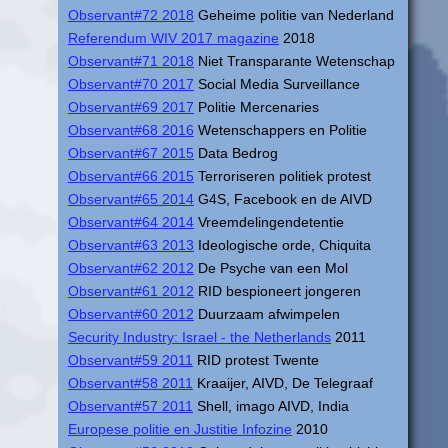
Observant#72 2018
Geheime politie van Nederland
Referendum WIV 2017 magazine
2018
Observant#71 2018
Niet Transparante Wetenschap
Observant#70 2017
Social Media Surveillance
Observant#69 2017
Politie Mercenaries
Observant#68 2016
Wetenschappers en Politie
Observant#67 2015
Data Bedrog
Observant#66 2015
Terroriseren politiek protest
Observant#65 2014
G4S, Facebook en de AIVD
Observant#64 2014
Vreemdelingendetentie
Observant#63 2013
Ideologische orde, Chiquita
Observant#62 2012
De Psyche van een Mol
Observant#61 2012
RID bespioneert jongeren
Observant#60 2012
Duurzaam afwimpelen
Security Industry: Israel - the Netherlands
2011
Observant#59 2011
RID protest Twente
Observant#58 2011
Kraaijer, AIVD, De Telegraaf
Observant#57 2011
Shell, imago AIVD, India
Europese politie en Justitie Infozine
2010