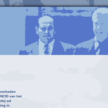
 eenheden
 NCID van het
bij zal
ing in