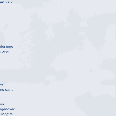
ren van
derlinge
s over
en
 en dat u
oor
tegenover
e tong te