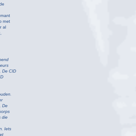
 de
rmant
op met
r al
,
opend
heurs
d. De CID
ID
ouden.
er
. De
korps
 die
. Iets
et