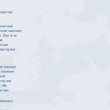
mdat het
moet ook
ntmoet wanneer
. Dan is er
ik
el wat
at hij het
ook mensen
en moment
rdt.
mij wel
. Als
ie van
elnemers