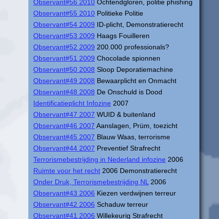
Observant#56 2010
Ochtendgloren, politie phishing
Observant#55 2010
Politieke Politie
Observant#54 2009
ID-plicht, Demonstratierecht
Observant#53 2009
Haags Fouilleren
Observant#52 2009
200.000 professionals?
Observant#51 2009
Chocolade spionnen
Observant#50 2008
Sloop Deporatiemachine
Observant#49 2008
Bewaarplicht en Onmacht
Observant#48 2008
De Onschuld is Dood
Identificatieplicht Infozine
2007
Observant#47 2007
WUID & buitenland
Observant#46 2007
Aanslagen, Prüm, toezicht
Observant#45 2007
Blauw Waas, terrorisme
Observant#44 2007
Preventief Strafrecht
Terrorismebestrijding in Nederland infozine
2006
Ruimte voor het recht
2006 Demonstratierecht
Onder Druk, Terrorismebestrijding NL
2006
Observant#43 2006
Kiezen verdwijnen terreur
Observant#42 2006
Schaduw terreur
Observant#41 2006
Willekeurig Strafrecht