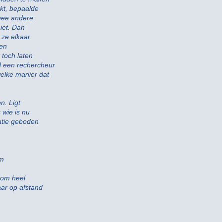
nkt, bepaalde
twee andere
iet. Dan
 ze elkaar
een
 toch laten
d een rechercheur
elke manier dat
n. Ligt
 wie is nu
atie geboden
m
n om heel
aar op afstand