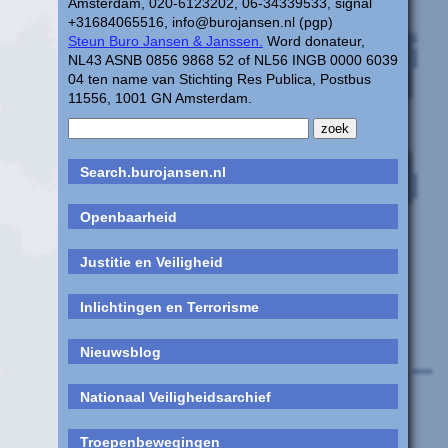
Amsterdam, 020-6123202, 06-34339533, signal
+31684065516, info@burojansen.nl (pgp)
Steun Buro Jansen & Janssen.
Word donateur,
NL43 ASNB 0856 9868 52 of NL56 INGB 0000 6039
04 ten name van Stichting Res Publica, Postbus
11556, 1001 GN Amsterdam.
Search.burojansen.nl
Openbaarheid
Justitie en Veiligheid
Inlichtingen en Terrorisme
Nieuwsblog
Nationaal Veiligheidsarchief
Troepenbewegingen