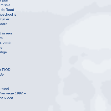
 jaar
mmissie
r de Raad
eschool is
ijn er
raard
d in een
am.
, zoals
ie
atige
e
FIOD
 de
k weet
alverwege 1992 –
of ik een