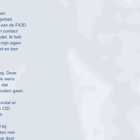
van
 gehad,
 van de
FIOD
n contact
el. Ik heb
 mijn eigen
st en ben
ng. Deze
de wens
 dat
zouden gaan.
ordat er
e CID
ch
 bij
ten niet
aar door