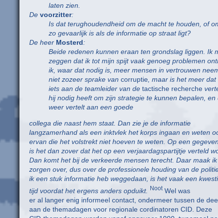
laten zien.
De
voorzitter
:
Is dat terughoudendheid om de macht te houden, of o
zo gevaarlijk is als de informatie op straat ligt?
De heer
Mosterd
:
Beide redenen kunnen eraan ten grondslag liggen. Ik 
zeggen dat ik tot mijn spijt vaak genoeg problemen o
ik, waar dat nodig is, meer mensen in vertrouwen neem
niet zozeer sprake van
corruptie
, maar is het meer dat 
iets aan de teamleider van de
tactische recherche
vert
hij nodig heeft om zijn strategie te kunnen bepalen, en d
weer vertelt aan een goede
collega die naast hem staat. Dan zie je de informatie
langzamerhand als een inktvlek het korps ingaan en weten 
ervan die het volstrekt niet hoeven te weten. Op een gegev
is het dan zover dat het op een verjaardagspartijtje verteld wo
Dan komt het bij de verkeerde mensen terecht. Daar maak ik 
zorgen over, dus over de professionele houding van de politie
ik een stuk informatie heb weggedaan, is het vaak een kwest
Noot
tijd voordat het ergens anders opduikt.
Wel was
er al langer enig informeel contact, ondermeer tussen de de
aan de themadagen voor regionale cordinatoren CID. Deze