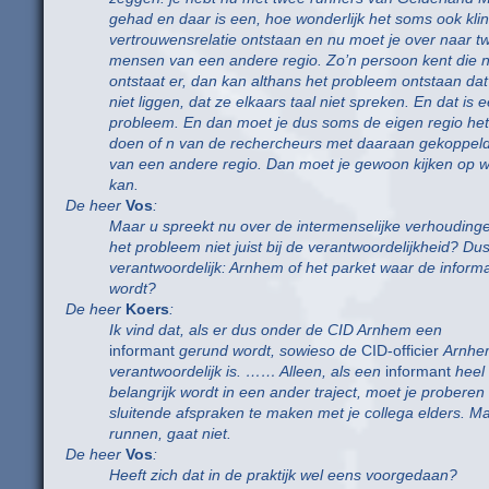
gehad en daar is een, hoe wonderlijk het soms ook kli
vertrouwensrelatie ontstaan en nu moet je over naar 
mensen van een andere regio. Zo’n persoon kent die n
ontstaat er, dan kan althans het probleem ontstaan dat
niet liggen, dat ze elkaars taal niet spreken. En dat is 
probleem. En dan moet je dus soms de eigen regio het
doen of n van de rechercheurs met daaraan gekoppel
van een andere regio. Dan moet je gewoon kijken op w
kan.
De heer
Vos
:
Maar u spreekt nu over de intermenselijke verhoudinge
het probleem niet juist bij de verantwoordelijkheid? Dus
verantwoordelijk: Arnhem of het parket waar de inform
wordt?
De heer
Koers
:
Ik vind dat, als er dus onder de CID Arnhem een
informant
gerund wordt, sowieso de
CID-officier
Arnhe
verantwoordelijk is. …… Alleen, als een
informant
heel
belangrijk wordt in een ander traject, moet je probere
sluitende afspraken te maken met je collega elders. M
runnen, gaat niet.
De heer
Vos
:
Heeft zich dat in de praktijk wel eens voorgedaan?