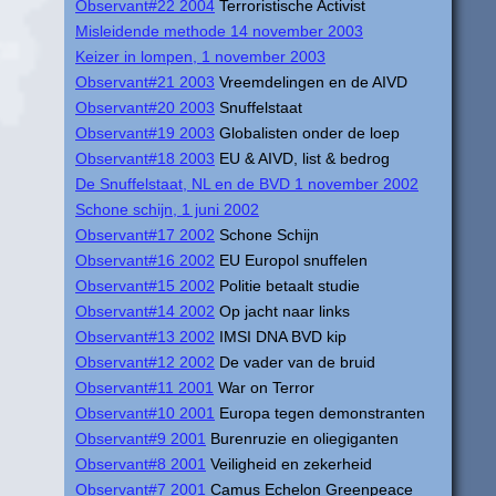
Observant#22 2004
Terroristische Activist
Misleidende methode 14 november 2003
Keizer in lompen, 1 november 2003
Observant#21 2003
Vreemdelingen en de AIVD
Observant#20 2003
Snuffelstaat
Observant#19 2003
Globalisten onder de loep
Observant#18 2003
EU & AIVD, list & bedrog
De Snuffelstaat, NL en de BVD 1 november 2002
Schone schijn, 1 juni 2002
Observant#17 2002
Schone Schijn
Observant#16 2002
EU Europol snuffelen
Observant#15 2002
Politie betaalt studie
Observant#14 2002
Op jacht naar links
Observant#13 2002
IMSI DNA BVD kip
Observant#12 2002
De vader van de bruid
Observant#11 2001
War on Terror
Observant#10 2001
Europa tegen demonstranten
Observant#9 2001
Burenruzie en oliegiganten
Observant#8 2001
Veiligheid en zekerheid
Observant#7 2001
Camus Echelon Greenpeace