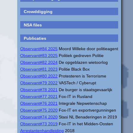
Crowddigging
NSA files
Publicaties
Observant#84 2025
Moord Willeke door politieagent
Observant#83 2025
Politiek gedreven Politie
Observant#82 2024
De opgeblazen wietoorlog
Observant#81 2023
Politie Black Box
Observant#80 2022
Protesteren is Terrorisme
Observant#79 2022
VASTech / Cyberupt
Observant#78 2021
De burger is staatsgevaarlijk
Observant#77 2021
Fox-IT in Rusland
Observant#76 2021
Integrale Nepwetenschap
Observant#75 2020
Fox-IT en exportvergunningen
Observant#74 2020
Stasi NL Benaderingen in 2019
Observant#73 2019
Fox-IT in het Midden-Oosten
Arrestantenhandleiding
2018