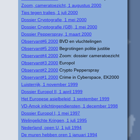
Zoom, cameratoezicht, 1 augustus 2000
Tips tegen tralies, 1 juli 2000
Dossier Cryptografie, 1 mei 2000
Dossier Cryptografie (GB), 1 mei 2000
Dossier Pepperspray, 1 maart 2000
Observant#6 2000
BVD en vluchtelingen
Observant#5 2000
Begrotingen politie justitie
Observant#4 2000
Zoom: dossier cameratoezicht
Observant#3 2000
Europol
Observant#2 2000
Crypto Pepperspray
Observant#1 2000
Crime in Cyberspace, EK2000
Luisterrijk, 1 november 1999
Dossier Europol II, 1 april 1999
Het Europese asielbeleid, 1 september 1999
VD-Amok inlichtingendiensten, 1 december 1998
Dossier Europol I, 1 mei 1997
Welingelichte Kringen, 1 juli 1995
Nederland, open U, 1 juli 1994
De muren hebben oren 1 januari 1994