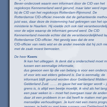
Bever-onderzoek waarin een
informant
door de CID van het
regiokorps Kennemerland werd gerund, maar later werd ing
bij de CID van het regiokorps Rotterdam-Rijnmond. De
Rotterdamse
CID-officier
meende dat de gehanteerde metho
juist was, daar deze de instemming had gekregen van het o
ministerie te Haarlem. Hij voelde zich ook niet verantwoordeli
voor de wijze waarop de
informant
gerund werd. De CID
Kennemerland meende echter dat de verantwoordelijkheid lag
Rotterdamse
CID-officier
. Het gevolg was dat de ene
CID-officier
van niets wist en de ander meende dat hij zich ni
met de zaak moest bemoeien.
De heer
Koers
:
Ik kan het uitleggen. Ik denk dat u onderscheid moet 
tussen een eenmalige informatie,
dus gewoon een tip die van belang is voor een onderz
of voor iets wat elders gebeurd is. Dat is eenmalig; de
informant
blijft gerund worden door Gelderland Midden
Gelderland Zuid. …… zo gauw het wat langer wordt – j
grens is, is altijd een beetje moeilijk; ik vind als het la
een paar weken is – moet het overgaan naar de ander
daar zit een probleem in en dat heeft te maken met g
menselijke verhoudingen. Je kunt niet een mens pro
zeggen: je hebt nu met twee runners van Gelderland 