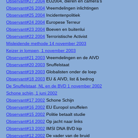
Observant#27 2004
EU2004, dieren en camera's
Observant#26 2004
Vreemdelingen inlichtingen
Observant#25 2004
Incidentenpolitiek
Observant#24 2004
Europese Terreur
Observant#23 2004
Boeven en buitenlui
Observant#22 2004
Terroristische Activist
Misleidende methode 14 november 2003
Keizer in lompen, 1 november 2003
Observant#21 2003
Vreemdelingen en de AIVD
Observant#20 2003
Snuffelstaat
Observant#19 2003
Globalisten onder de loep
Observant#18 2003
EU & AIVD, list & bedrog
De Snuffelstaat, NL en de BVD 1 november 2002
Schone schijn, 1 juni 2002
Observant#17 2002
Schone Schijn
Observant#16 2002
EU Europol snuffelen
Observant#15 2002
Politie betaalt studie
Observant#14 2002
Op jacht naar links
Observant#13 2002
IMSI DNA BVD kip
Observant#12 2002
De vader van de bruid