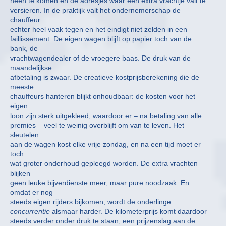
heen te komen en de adresjes waar een extra vrachtje valt te
versieren. In de praktijk valt het ondernemerschap de
chauffeur
echter heel vaak tegen en het eindigt niet zelden in een
faillissement. De eigen wagen blijft op papier toch van de
bank, de
vrachtwagendealer of de vroegere baas. De druk van de
maandelijkse
afbetaling is zwaar. De creatieve kostprijsberekening die de
meeste
chauffeurs hanteren blijkt onhoudbaar: de kosten voor het
eigen
loon zijn sterk uitgekleed, waardoor er – na betaling van alle
premies – veel te weinig overblijft om van te leven. Het
sleutelen
aan de wagen kost elke vrije zondag, en na een tijd moet er
toch
wat groter onderhoud gepleegd worden. De extra vrachten
blijken
geen leuke bijverdienste meer, maar pure noodzaak. En
omdat er nog
steeds eigen rijders bijkomen, wordt de onderlinge
concurrentie
alsmaar harder. De kilometerprijs komt daardoor
steeds verder onder druk te staan; een prijzenslag aan de