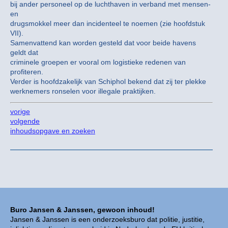
bij ander personeel op de luchthaven in verband met mensen-
en
drugsmokkel meer dan incidenteel te noemen (zie hoofdstuk
VII).
Samenvattend kan worden gesteld dat voor beide havens
geldt dat
criminele groepen er vooral om logistieke redenen van
profiteren.
Verder is hoofdzakelijk van Schiphol bekend dat zij ter plekke
werknemers ronselen voor illegale praktijken.
vorige
volgende
inhoudsopgave en zoeken
Buro Jansen & Janssen, gewoon inhoud!
Jansen & Janssen is een onderzoeksburo dat politie, justitie,