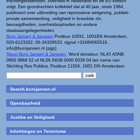
inlichtingendiensten, overheid in Nederland en de EU kritisch
volgt. Een grondrechten kollektief dat al 40 jaar, sinds 1984,
publiceert over uitbreiding van repressieve wetgeving, publiek-
private samenwerking, veiligheid in breedste zin,
bevoegdheden, overheidsoptreden en andere
staatsaangelegenheden.
Buro Jansen & Janssen
Postbus 10591, 1001EN Amsterdam,
020-6123202, 06-34339533, signal +31684065516,
info@burojansen.nl (pgp)
Steun Buro Jansen & Janssen.
Word donateur, NL43 ASNB
0856 9868 52 of NL56 INGB 0000 6039 04 ten name van
Stichting Res Publica, Postbus 11556, 1001 GN Amsterdam.
Search.burojansen.nl
Openbaarheid
Justitie en Veiligheid
Inlichtingen en Terrorisme