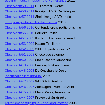
Security Industry: Israel - the Netherlands
2011
Observant#59 2011
RID protest Twente
Observant#58 2011
Kraaijer, AIVD, De Telegraaf
Observant#57 2011
Shell, imago AIVD, India
Europese politie en Justitie Infozine
2010
Observant#56 2010
Ochtendgloren, politie phishing
Observant#55 2010
Politieke Politie
Observant#54 2009
ID-plicht, Demonstratierecht
Observant#53 2009
Haags Fouilleren
Observant#52 2009
200.000 professionals?
Observant#51 2009
Chocolade spionnen
Observant#50 2008
Sloop Deporatiemachine
Observant#49 2008
Bewaarplicht en Onmacht
Observant#48 2008
De Onschuld is Dood
Identificatieplicht Infozine
2007
Observant#47 2007
WUID & buitenland
Observant#46 2007
Aanslagen, Prüm, toezicht
Observant#45 2007
Blauw Waas, terrorisme
Observant#44 2007
Preventief Strafrecht
Terrorismebestrijding in Nederland infozine
2006