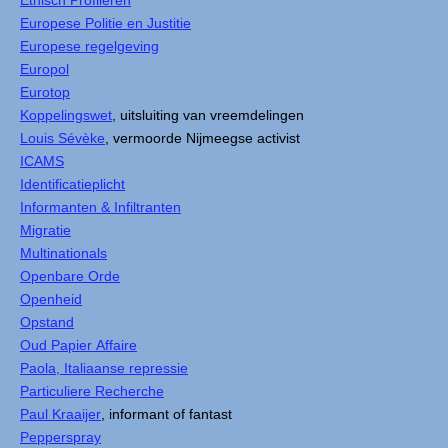
Etnisch Profileren
Europese Politie en Justitie
Europese regelgeving
Europol
Eurotop
Koppelingswet
, uitsluiting van vreemdelingen
Louis Sévèke
, vermoorde Nijmeegse activist
ICAMS
Identificatieplicht
Informanten & Infiltranten
Migratie
Multinationals
Openbare Orde
Openheid
Opstand
Oud Papier Affaire
Paola, Italiaanse repressie
Particuliere Recherche
Paul Kraaijer
, informant of fantast
Pepperspray