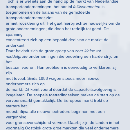
Toch is er wel iets aan de hand op de markt van Nederlandse
transportondernemingen; het aantal
faillissementen
is
toegenomen en de balans van de gemiddelde
transportondernemer ziet
er niet rooskleurig uit. Het gaat hierbij echter nauwelijks om de
grote ondernemingen; die doen het redelijk tot goed. De
spanning
concentreert zich op een bepaald deel van de markt: de
onderkant.
Daar bevindt zich de grote groep van
zeer kleine tot
middelgrote
ondernemingen die onderling een harde strijd om
het
bestaan voeren. Hun probleem is eenvoudig te verklaren: zij
zijn
met teveel. Sinds 1988 wagen steeds meer nieuwe
ondernemers zich op
de markt. Dit komt vooral doordat de capaciteitswetgeving is
losgelaten. De soepele toetredingseisen maken de start op de
vervoersmarkt gemakkelijk. De Europese markt trekt de
starters het
meest. Bijna alle nieuwe toetreders beginnen met een
vergunning
voor grensoverschijdend vervoer. Daarbij zijn de landen in het
voormalig Oostblok grote groeimarkten die veel ondernemers