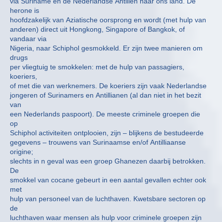
via Suriname en de Nederlandse Antillen naar ons land. De
herone is
hoofdzakelijk van Aziatische oorsprong en wordt (met hulp van
anderen) direct uit Hongkong, Singapore of Bangkok, of
vandaar via
Nigeria, naar Schiphol gesmokkeld. Er zijn twee manieren om
drugs
per vliegtuig te smokkelen: met de hulp van passagiers,
koeriers,
of met die van werknemers. De koeriers zijn vaak Nederlandse
jongeren of Surinamers en Antillianen (al dan niet in het bezit
van
een Nederlands paspoort). De meeste criminele groepen die
op
Schiphol activiteiten ontplooien, zijn – blijkens de bestudeerde
gegevens – trouwens van Surinaamse en/of Antilliaanse
origine;
slechts in n geval was een groep Ghanezen daarbij betrokken.
De
smokkel van cocane gebeurt in een aantal gevallen echter ook
met
hulp van personeel van de luchthaven. Kwetsbare sectoren op
de
luchthaven waar mensen als hulp voor criminele groepen zijn