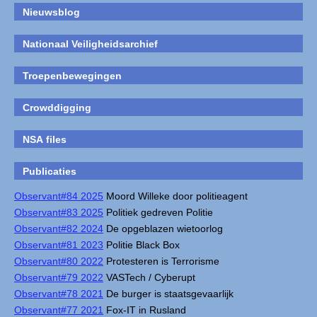
Nieuwsblog
Nationaal Veiligheidsarchief
Troepenbewegingen
Crowddigging
NSA files
Publicaties
Observant#84 2025
Moord Willeke door politieagent
Observant#83 2025
Politiek gedreven Politie
Observant#82 2024
De opgeblazen wietoorlog
Observant#81 2023
Politie Black Box
Observant#80 2022
Protesteren is Terrorisme
Observant#79 2022
VASTech / Cyberupt
Observant#78 2021
De burger is staatsgevaarlijk
Observant#77 2021
Fox-IT in Rusland