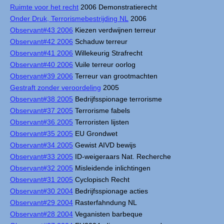
Ruimte voor het recht
2006 Demonstratierecht
Onder Druk, Terrorismebestrijding NL
2006
Observant#43 2006
Kiezen verdwijnen terreur
Observant#42 2006
Schaduw terreur
Observant#41 2006
Willekeurig Strafrecht
Observant#40 2006
Vuile terreur oorlog
Observant#39 2006
Terreur van grootmachten
Gestraft zonder veroordeling
2005
Observant#38 2005
Bedrijfsspionage terrorisme
Observant#37 2005
Terrorisme fabels
Observant#36 2005
Terroristen lijsten
Observant#35 2005
EU Grondwet
Observant#34 2005
Gewist AIVD bewijs
Observant#33 2005
ID-weigeraars Nat. Recherche
Observant#32 2005
Misleidende inlichtingen
Observant#31 2005
Cyclopisch Recht
Observant#30 2004
Bedrijfsspionage acties
Observant#29 2004
Rasterfahndung NL
Observant#28 2004
Veganisten barbeque