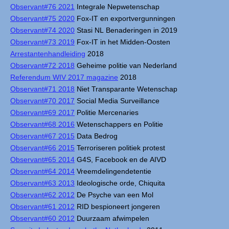
Observant#76 2021
Integrale Nepwetenschap
Observant#75 2020
Fox-IT en exportvergunningen
Observant#74 2020
Stasi NL Benaderingen in 2019
Observant#73 2019
Fox-IT in het Midden-Oosten
Arrestantenhandleiding
2018
Observant#72 2018
Geheime politie van Nederland
Referendum WIV 2017 magazine
2018
Observant#71 2018
Niet Transparante Wetenschap
Observant#70 2017
Social Media Surveillance
Observant#69 2017
Politie Mercenaries
Observant#68 2016
Wetenschappers en Politie
Observant#67 2015
Data Bedrog
Observant#66 2015
Terroriseren politiek protest
Observant#65 2014
G4S, Facebook en de AIVD
Observant#64 2014
Vreemdelingendetentie
Observant#63 2013
Ideologische orde, Chiquita
Observant#62 2012
De Psyche van een Mol
Observant#61 2012
RID bespioneert jongeren
Observant#60 2012
Duurzaam afwimpelen