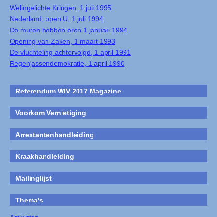
Welingelichte Kringen, 1 juli 1995
Nederland, open U, 1 juli 1994
De muren hebben oren 1 januari 1994
Opening van Zaken, 1 maart 1993
De vluchteling achtervolgd, 1 april 1991
Regenjassendemokratie, 1 april 1990
Referendum WIV 2017 Magazine
Voorkom Vernietiging
Arrestantenhandleiding
Kraakhandleiding
Mailinglijst
Thema's
Activisten