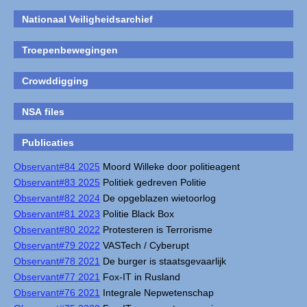
Nationaal Veiligheidsarchief
Troepenbewegingen
Crowddigging
NSA files
Publicaties
Observant#84 2025
Moord Willeke door politieagent
Observant#83 2025
Politiek gedreven Politie
Observant#82 2024
De opgeblazen wietoorlog
Observant#81 2023
Politie Black Box
Observant#80 2022
Protesteren is Terrorisme
Observant#79 2022
VASTech / Cyberupt
Observant#78 2021
De burger is staatsgevaarlijk
Observant#77 2021
Fox-IT in Rusland
Observant#76 2021
Integrale Nepwetenschap