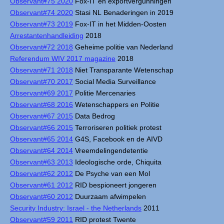
Observant#75 2020
Fox-IT en exportvergunningen
Observant#74 2020
Stasi NL Benaderingen in 2019
Observant#73 2019
Fox-IT in het Midden-Oosten
Arrestantenhandleiding
2018
Observant#72 2018
Geheime politie van Nederland
Referendum WIV 2017 magazine
2018
Observant#71 2018
Niet Transparante Wetenschap
Observant#70 2017
Social Media Surveillance
Observant#69 2017
Politie Mercenaries
Observant#68 2016
Wetenschappers en Politie
Observant#67 2015
Data Bedrog
Observant#66 2015
Terroriseren politiek protest
Observant#65 2014
G4S, Facebook en de AIVD
Observant#64 2014
Vreemdelingendetentie
Observant#63 2013
Ideologische orde, Chiquita
Observant#62 2012
De Psyche van een Mol
Observant#61 2012
RID bespioneert jongeren
Observant#60 2012
Duurzaam afwimpelen
Security Industry: Israel - the Netherlands
2011
Observant#59 2011
RID protest Twente