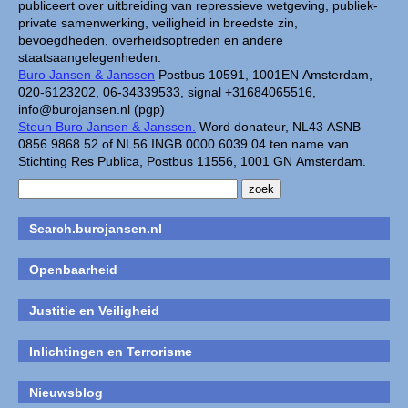
publiceert over uitbreiding van repressieve wetgeving, publiek-
private samenwerking, veiligheid in breedste zin,
bevoegdheden, overheidsoptreden en andere
staatsaangelegenheden.
Buro Jansen & Janssen
Postbus 10591, 1001EN Amsterdam,
020-6123202, 06-34339533, signal +31684065516,
info@burojansen.nl (pgp)
Steun Buro Jansen & Janssen.
Word donateur, NL43 ASNB
0856 9868 52 of NL56 INGB 0000 6039 04 ten name van
Stichting Res Publica, Postbus 11556, 1001 GN Amsterdam.
Search.burojansen.nl
Openbaarheid
Justitie en Veiligheid
Inlichtingen en Terrorisme
Nieuwsblog