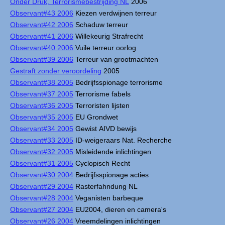
Onder Druk, Terrorismebestrijding NL
2006
Observant#43 2006
Kiezen verdwijnen terreur
Observant#42 2006
Schaduw terreur
Observant#41 2006
Willekeurig Strafrecht
Observant#40 2006
Vuile terreur oorlog
Observant#39 2006
Terreur van grootmachten
Gestraft zonder veroordeling
2005
Observant#38 2005
Bedrijfsspionage terrorisme
Observant#37 2005
Terrorisme fabels
Observant#36 2005
Terroristen lijsten
Observant#35 2005
EU Grondwet
Observant#34 2005
Gewist AIVD bewijs
Observant#33 2005
ID-weigeraars Nat. Recherche
Observant#32 2005
Misleidende inlichtingen
Observant#31 2005
Cyclopisch Recht
Observant#30 2004
Bedrijfsspionage acties
Observant#29 2004
Rasterfahndung NL
Observant#28 2004
Veganisten barbeque
Observant#27 2004
EU2004, dieren en camera's
Observant#26 2004
Vreemdelingen inlichtingen