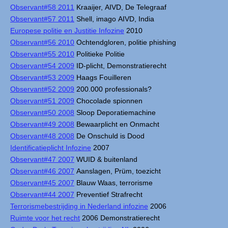
Observant#58 2011
Kraaijer, AIVD, De Telegraaf
Observant#57 2011
Shell, imago AIVD, India
Europese politie en Justitie Infozine
2010
Observant#56 2010
Ochtendgloren, politie phishing
Observant#55 2010
Politieke Politie
Observant#54 2009
ID-plicht, Demonstratierecht
Observant#53 2009
Haags Fouilleren
Observant#52 2009
200.000 professionals?
Observant#51 2009
Chocolade spionnen
Observant#50 2008
Sloop Deporatiemachine
Observant#49 2008
Bewaarplicht en Onmacht
Observant#48 2008
De Onschuld is Dood
Identificatieplicht Infozine
2007
Observant#47 2007
WUID & buitenland
Observant#46 2007
Aanslagen, Prüm, toezicht
Observant#45 2007
Blauw Waas, terrorisme
Observant#44 2007
Preventief Strafrecht
Terrorismebestrijding in Nederland infozine
2006
Ruimte voor het recht
2006 Demonstratierecht