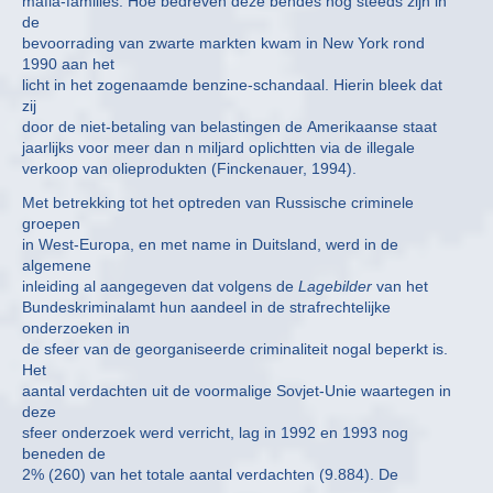
mafia-families. Hoe bedreven deze bendes nog steeds zijn in
de
bevoorrading van zwarte markten kwam in New York rond
1990 aan het
licht in het zogenaamde benzine-schandaal. Hierin bleek dat
zij
door de niet-betaling van belastingen de Amerikaanse staat
jaarlijks voor meer dan n miljard oplichtten via de illegale
verkoop van olieprodukten (Finckenauer, 1994).
Met betrekking tot het optreden van Russische criminele
groepen
in West-Europa, en met name in Duitsland, werd in de
algemene
inleiding al aangegeven dat volgens de
Lagebilder
van het
Bundeskriminalamt hun aandeel in de strafrechtelijke
onderzoeken in
de sfeer van de georganiseerde criminaliteit nogal beperkt is.
Het
aantal verdachten uit de voormalige Sovjet-Unie waartegen in
deze
sfeer onderzoek werd verricht, lag in 1992 en 1993 nog
beneden de
2% (260) van het totale aantal verdachten (9.884). De