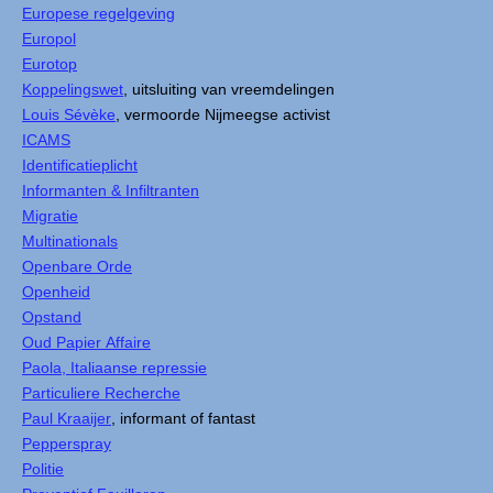
Europese regelgeving
Europol
Eurotop
Koppelingswet
, uitsluiting van vreemdelingen
Louis Sévèke
, vermoorde Nijmeegse activist
ICAMS
Identificatieplicht
Informanten & Infiltranten
Migratie
Multinationals
Openbare Orde
Openheid
Opstand
Oud Papier Affaire
Paola, Italiaanse repressie
Particuliere Recherche
Paul Kraaijer
, informant of fantast
Pepperspray
Politie