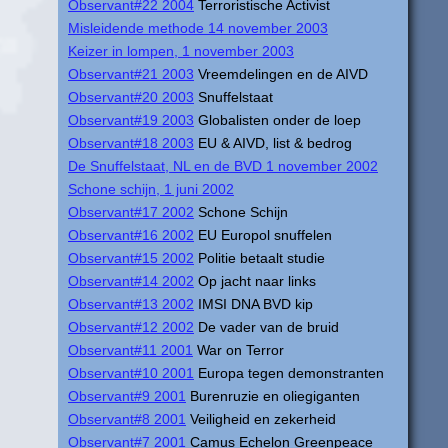
Observant#22 2004
Terroristische Activist
Misleidende methode 14 november 2003
Keizer in lompen, 1 november 2003
Observant#21 2003
Vreemdelingen en de AIVD
Observant#20 2003
Snuffelstaat
Observant#19 2003
Globalisten onder de loep
Observant#18 2003
EU & AIVD, list & bedrog
De Snuffelstaat, NL en de BVD 1 november 2002
Schone schijn, 1 juni 2002
Observant#17 2002
Schone Schijn
Observant#16 2002
EU Europol snuffelen
Observant#15 2002
Politie betaalt studie
Observant#14 2002
Op jacht naar links
Observant#13 2002
IMSI DNA BVD kip
Observant#12 2002
De vader van de bruid
Observant#11 2001
War on Terror
Observant#10 2001
Europa tegen demonstranten
Observant#9 2001
Burenruzie en oliegiganten
Observant#8 2001
Veiligheid en zekerheid
Observant#7 2001
Camus Echelon Greenpeace