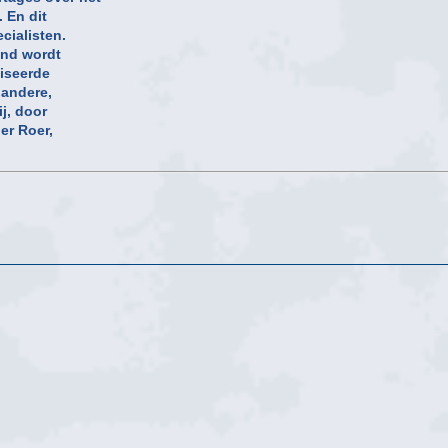
. En dit
cialisten.
and wordt
iseerde
 andere,
j, door
er Roer,