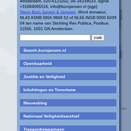
Amsterdam, 020-6123202, 06-34339533, signal
+31684065516, info@burojansen.nl (pgp)
Steun Buro Jansen & Janssen.
Word donateur,
NL43 ASNB 0856 9868 52 of NL56 INGB 0000 6039
04 ten name van Stichting Res Publica, Postbus
11556, 1001 GN Amsterdam.
Search.burojansen.nl
Openbaarheid
Justitie en Veiligheid
Inlichtingen en Terrorisme
Nieuwsblog
Nationaal Veiligheidsarchief
Troepenbewegingen