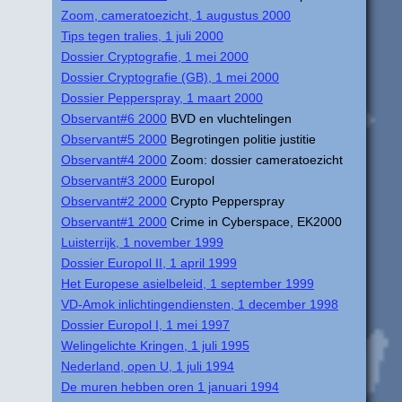
Zoom, cameratoezicht, 1 augustus 2000
Tips tegen tralies, 1 juli 2000
Dossier Cryptografie, 1 mei 2000
Dossier Cryptografie (GB), 1 mei 2000
Dossier Pepperspray, 1 maart 2000
Observant#6 2000
BVD en vluchtelingen
Observant#5 2000
Begrotingen politie justitie
Observant#4 2000
Zoom: dossier cameratoezicht
Observant#3 2000
Europol
Observant#2 2000
Crypto Pepperspray
Observant#1 2000
Crime in Cyberspace, EK2000
Luisterrijk, 1 november 1999
Dossier Europol II, 1 april 1999
Het Europese asielbeleid, 1 september 1999
VD-Amok inlichtingendiensten, 1 december 1998
Dossier Europol I, 1 mei 1997
Welingelichte Kringen, 1 juli 1995
Nederland, open U, 1 juli 1994
De muren hebben oren 1 januari 1994