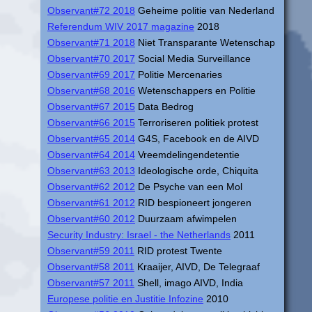
Observant#72 2018
Geheime politie van Nederland
Referendum WIV 2017 magazine
2018
Observant#71 2018
Niet Transparante Wetenschap
Observant#70 2017
Social Media Surveillance
Observant#69 2017
Politie Mercenaries
Observant#68 2016
Wetenschappers en Politie
Observant#67 2015
Data Bedrog
Observant#66 2015
Terroriseren politiek protest
Observant#65 2014
G4S, Facebook en de AIVD
Observant#64 2014
Vreemdelingendetentie
Observant#63 2013
Ideologische orde, Chiquita
Observant#62 2012
De Psyche van een Mol
Observant#61 2012
RID bespioneert jongeren
Observant#60 2012
Duurzaam afwimpelen
Security Industry: Israel - the Netherlands
2011
Observant#59 2011
RID protest Twente
Observant#58 2011
Kraaijer, AIVD, De Telegraaf
Observant#57 2011
Shell, imago AIVD, India
Europese politie en Justitie Infozine
2010