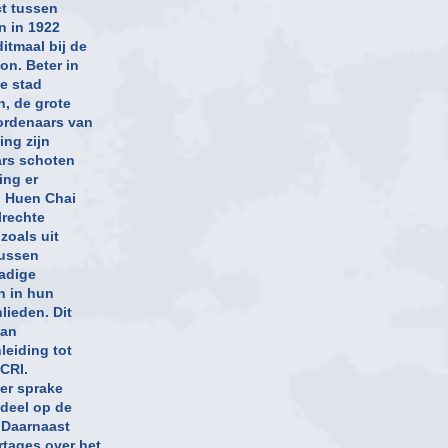
ct tussen
n in 1922
itmaal bij de
on. Beter in
e stad
, de grote
ordenaars van
ing zijn
ars schoten
ing er
i Huen Chai
lrechte
zoals uit
tussen
adige
n in hun
lieden. Dit
van
leiding tot
 CRI.
er sprake
 deel op de
. Daarnaast
tages over het