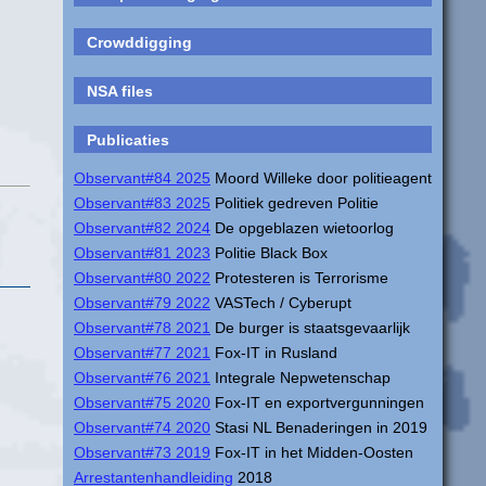
Crowddigging
NSA files
Publicaties
Observant#84 2025
Moord Willeke door politieagent
Observant#83 2025
Politiek gedreven Politie
Observant#82 2024
De opgeblazen wietoorlog
Observant#81 2023
Politie Black Box
Observant#80 2022
Protesteren is Terrorisme
Observant#79 2022
VASTech / Cyberupt
Observant#78 2021
De burger is staatsgevaarlijk
Observant#77 2021
Fox-IT in Rusland
Observant#76 2021
Integrale Nepwetenschap
Observant#75 2020
Fox-IT en exportvergunningen
Observant#74 2020
Stasi NL Benaderingen in 2019
Observant#73 2019
Fox-IT in het Midden-Oosten
Arrestantenhandleiding
2018