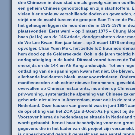
drie Chinezen in deze stad om als gevolg van een confli
een geheim Chinees genootschap en zijn slachtoffers. E
vielen hier opnieuw verschillende doden en gewonden, d
strijd om de macht tussen de groepen Sam Tin en de Po-
het geheugen liggen de moorden die in 1975-1976 in dez
plaatsvonden. Eerst werd – op 3 maart 1975 – Chung Mon
baas (tai lo) van de 14K-triade, doodgeschoten door mo
de Wo Lee Kwan. Een jaar later – op 3 maart 1976 onderg
opvolger, Chan Yuen Muk, het zelfde lot: huurmoordena
hem dood op de Geldersekade. Ook in de jaren tachtig h
oorlogsdreiging in de lucht. Ditmaal vooral tussen de Ta
enerzijds en de 14K en Ah Kong anderzijds. Tot een rege
ontlading van de spanningen kwam het niet. Die bleven, 
allerhande incidenten bleek, maar voortzinderen. Onder
manifesteerden zich echter nieuwe fenomenen: geweldd
overvallen op Chinese restaurants, moorden op Chineze
priv-woning, systematische afpersing van Chinese zaken
gebeurde niet alleen in Amsterdam, maar ook in de rest 
Nederland. Deze hausse van geweld was in juni 1994 aan
de oprichting van het ZOA (Zuid-Oost-Azi)-project bij de
Voorzover hierna de hedendaagse situatie in Nederland t
wordt gebracht, berust haar beschrijving voor een groot
gegevens die in het kader van dit project zijn verzameld
is onbeschroomd gebruik gemaakt van een aantal rappor