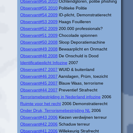
Observant#56 2010
Ochtendgloren, politie phishing
Observant#55 2010
Politieke Politie
Observant#54 2009
ID-plicht, Demonstratierecht
Observant#53 2009
Haags Fouilleren
Observant#52 2009
200.000 professionals?
Observant#51 2009
Chocolade spionnen
Observant#50 2008
Sloop Deporatiemachine
Observant#49 2008
Bewaarplicht en Onmacht
Observant#48 2008
De Onschuld is Dood
Identificatieplicht Infozine
2007
Observant#47 2007
WUID & buitenland
Observant#46 2007
Aanslagen, Prüm, toezicht
Observant#45 2007
Blauw Waas, terrorisme
Observant#44 2007
Preventief Strafrecht
Terrorismebestrijding in Nederland infozine
2006
Ruimte voor het recht
2006 Demonstratierecht
Onder Druk, Terrorismebestrijding NL
2006
Observant#43 2006
Kiezen verdwijnen terreur
Observant#42 2006
Schaduw terreur
Observant#41 2006
Willekeurig Strafrecht