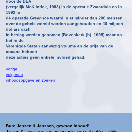
door de DEA
(vergelijk McKlintick, 1993) in de operatie Zwaardvis en in
1992 in
de operatie
Green Ice
waarbij niet minder dan 200 mensen
over de gehele wereld werden aangehouden en 40 miljoen
dollars cash
in beslag werden genomen (Bovenkerk (b), 1995) maar op
het in de
Verenigde Staten aanwezig volume en de prijs van de
cocane hebben
deze acties geen enkele invloed gehad.
vorige
volgende
inhoudsopgave en zoeken
Buro Jansen & Janssen, gewoon inhoud!
Jansen & Janssen is een onderzoeksburo dat politie, justitie,