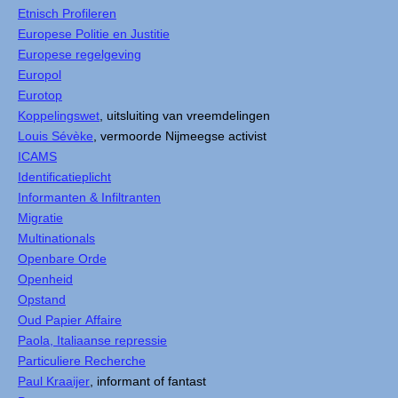
Etnisch Profileren
Europese Politie en Justitie
Europese regelgeving
Europol
Eurotop
Koppelingswet
, uitsluiting van vreemdelingen
Louis Sévèke
, vermoorde Nijmeegse activist
ICAMS
Identificatieplicht
Informanten & Infiltranten
Migratie
Multinationals
Openbare Orde
Openheid
Opstand
Oud Papier Affaire
Paola, Italiaanse repressie
Particuliere Recherche
Paul Kraaijer
, informant of fantast