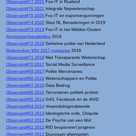
Observant#77 2021
Fox-IT in Rusland
Observant#76 2021
Integrale Nepwetenschap
Observant#75 2020
Fox-IT en exportvergunningen
Observant#74 2020
Stasi NL Benaderingen in 2019
Observant#73 2019
Fox-IT in het Midden-Oosten
Arrestantenhandleiding
2018
Observant#72 2018
Geheime politie van Nederland
Referendum WIV 2017 magazine
2018
Observant#71 2018
Niet Transparante Wetenschap
Observant#70 2017
Social Media Surveillance
Observant#69 2017
Politie Mercenaries
Observant#68 2016
Wetenschappers en Politie
Observant#67 2015
Data Bedrog
Observant#66 2015
Terroriseren politiek protest
Observant#65 2014
G4S, Facebook en de AIVD
Observant#64 2014
Vreemdelingendetentie
Observant#63 2013
Ideologische orde, Chiquita
Observant#62 2012
De Psyche van een Mol
Observant#61 2012
RID bespioneert jongeren
Observant#60 2012
Duurzaam afwimpelen