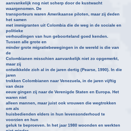
aanvankelijk nog niet scherp door de kustwacht
waargenomen. De
transporteurs waren Amerikaanse piloten, maar zij deden
het samen
met immigranten uit Colombia die de weg in de sociale en
politieke
verhoudingen van hun geboorteland goed kenden.
Tussen alle grote en
minder grote migratiebewegingen in de wereld is die van
de
Colombianen misschien aanvankelijk niet zo opgemerkt,
maar zij
ontwikkelde zich al in de jaren dertig (Pearse, 1990). In die
jaren
trokken Colombianen naar Venezuela, in de jaren vijftig
van deze
eeuw gingen zij naar de Verenigde Staten en Europa. Het
waren niet
alleen mannen, maar juist ook vrouwen die wegtrokken
om als
huisbedienden elders in hun levensonderhoud te
voorzien en hun
geluk te beproeven. In het jaar 1980 woonden en werkten
niet minder