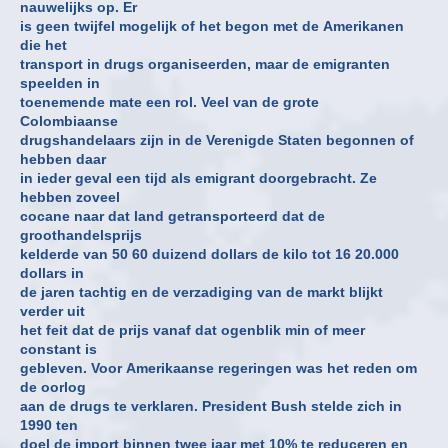
nauwelijks op. Er
is geen twijfel mogelijk of het begon met de Amerikanen
die het
transport in drugs organiseerden, maar de emigranten
speelden in
toenemende mate een rol. Veel van de grote
Colombiaanse
drugshandelaars zijn in de Verenigde Staten begonnen of
hebben daar
in ieder geval een tijd als emigrant doorgebracht. Ze
hebben zoveel
cocane naar dat land getransporteerd dat de
groothandelsprijs
kelderde van 50 60 duizend dollars de kilo tot 16 20.000
dollars in
de jaren tachtig en de verzadiging van de markt blijkt
verder uit
het feit dat de prijs vanaf dat ogenblik min of meer
constant is
gebleven. Voor Amerikaanse regeringen was het reden om
de oorlog
aan de drugs te verklaren. President Bush stelde zich in
1990 ten
doel de import binnen twee jaar met 10% te reduceren en