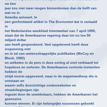
na tien
jaar zou niet meer mogen binnenkomen dan de helft van
wat nu in
Amerika arriveert. In
een genformeerd artikel in
The Economist
dat is vertaald
in
het Nederlandse weekblad
Intermediair
van 7 april 1995,
staat dat de Amerikaanse regering daar tot nu toe 50
miljard dollar
aan heeft gespendeerd. Veel opgeleverd heeft deze
inspanning niet
en in tal van wetenschappelijke publikaties (McCoy en
Block, 1992)
en artikelen in de pers is deze oorlog al snel verklaard tot
hopeloos en verloren. De Amerikaanse controle-instanties
hebben de
strijd enorm opgevoerd, maar in de wapenwedloop die is
ontstaan en
waarin zelfs doorzichtige onderzeeboten en
straalvliegtuigen zijn
ingezet door de smokkelaars, hebben de Amerikanen het
geenszins
kunnen winnen. Er zijn belangrijke successen geboekt