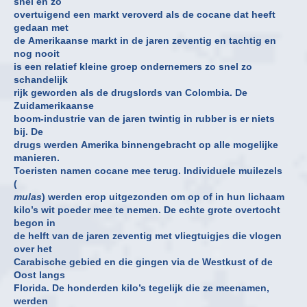
snel en zo
overtuigend een markt veroverd als de cocane dat heeft
gedaan met
de Amerikaanse markt in de jaren zeventig en tachtig en
nog nooit
is een relatief kleine groep ondernemers zo snel zo
schandelijk
rijk geworden als de drugslords van Colombia. De
Zuidamerikaanse
boom-industrie van de jaren twintig in rubber is er niets
bij. De
drugs werden Amerika binnengebracht op alle mogelijke
manieren.
Toeristen namen cocane mee terug. Individuele muilezels
(
mulas
) werden erop uitgezonden om op of in hun lichaam
kilo’s wit poeder mee te nemen. De echte grote overtocht
begon in
de helft van de jaren zeventig met vliegtuigjes die vlogen
over het
Carabische gebied en die gingen via de Westkust of de
Oost langs
Florida. De honderden kilo’s tegelijk die ze meenamen,
werden