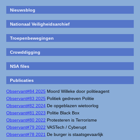
Nieuwsblog
Nationaal Veiligheidsarchief
Troepenbewegingen
Crowddigging
NSA files
Publicaties
Observant#84 2025
Moord Willeke door politieagent
Observant#83 2025
Politiek gedreven Politie
Observant#82 2024
De opgeblazen wietoorlog
Observant#81 2023
Politie Black Box
Observant#80 2022
Protesteren is Terrorisme
Observant#79 2022
VASTech / Cyberupt
Observant#78 2021
De burger is staatsgevaarlijk