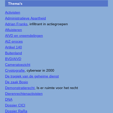
Thema's
Activisten
Administratieve Apartheid
Adrian Franks
, infiltrant in actiegroepen
Afluisteren
AIVD en vreemdelingen
AIZ-proces
Artikel 140
Buitenland
BVD/AIVD
Cameratoezicht
Cryptografie
, cyberwar in 2000
De tragiek van de geheime dienst
De zaak Bosio
Demonstratierecht
, Is er ruimte voor het recht
Dierenrechtenactivisten
DNA
Dossier CICI
Dossier RaRa