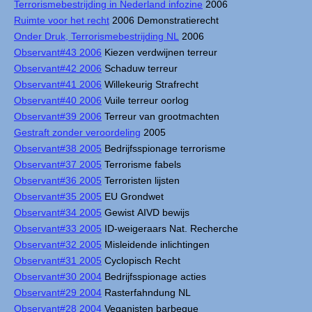
Terrorismebestrijding in Nederland infozine
2006
Ruimte voor het recht
2006 Demonstratierecht
Onder Druk, Terrorismebestrijding NL
2006
Observant#43 2006
Kiezen verdwijnen terreur
Observant#42 2006
Schaduw terreur
Observant#41 2006
Willekeurig Strafrecht
Observant#40 2006
Vuile terreur oorlog
Observant#39 2006
Terreur van grootmachten
Gestraft zonder veroordeling
2005
Observant#38 2005
Bedrijfsspionage terrorisme
Observant#37 2005
Terrorisme fabels
Observant#36 2005
Terroristen lijsten
Observant#35 2005
EU Grondwet
Observant#34 2005
Gewist AIVD bewijs
Observant#33 2005
ID-weigeraars Nat. Recherche
Observant#32 2005
Misleidende inlichtingen
Observant#31 2005
Cyclopisch Recht
Observant#30 2004
Bedrijfsspionage acties
Observant#29 2004
Rasterfahndung NL
Observant#28 2004
Veganisten barbeque