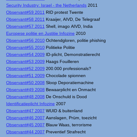
Security Industry: Israel - the Netherlands
2011
Observant#59 2011
RID protest Twente
Observant#58 2011
Kraaijer, AIVD, De Telegraaf
Observant#57 2011
Shell, imago AIVD, India
Europese politie en Justitie Infozine
2010
Observant#56 2010
Ochtendgloren, politie phishing
Observant#55 2010
Politieke Politie
Observant#54 2009
ID-plicht, Demonstratierecht
Observant#53 2009
Haags Fouilleren
Observant#52 2009
200.000 professionals?
Observant#51 2009
Chocolade spionnen
Observant#50 2008
Sloop Deporatiemachine
Observant#49 2008
Bewaarplicht en Onmacht
Observant#48 2008
De Onschuld is Dood
Identificatieplicht Infozine
2007
Observant#47 2007
WUID & buitenland
Observant#46 2007
Aanslagen, Prüm, toezicht
Observant#45 2007
Blauw Waas, terrorisme
Observant#44 2007
Preventief Strafrecht