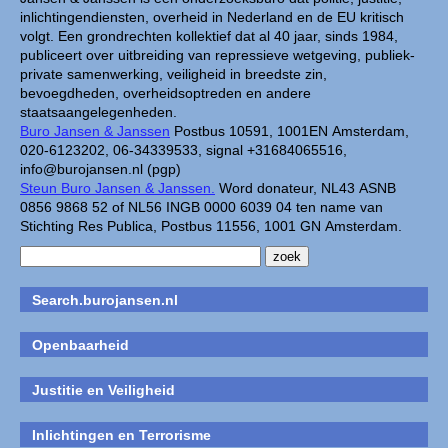
inlichtingendiensten, overheid in Nederland en de EU kritisch
volgt. Een grondrechten kollektief dat al 40 jaar, sinds 1984,
publiceert over uitbreiding van repressieve wetgeving, publiek-
private samenwerking, veiligheid in breedste zin,
bevoegdheden, overheidsoptreden en andere
staatsaangelegenheden.
Buro Jansen & Janssen
Postbus 10591, 1001EN Amsterdam,
020-6123202, 06-34339533, signal +31684065516,
info@burojansen.nl (pgp)
Steun Buro Jansen & Janssen.
Word donateur, NL43 ASNB
0856 9868 52 of NL56 INGB 0000 6039 04 ten name van
Stichting Res Publica, Postbus 11556, 1001 GN Amsterdam.
Search.burojansen.nl
Openbaarheid
Justitie en Veiligheid
Inlichtingen en Terrorisme