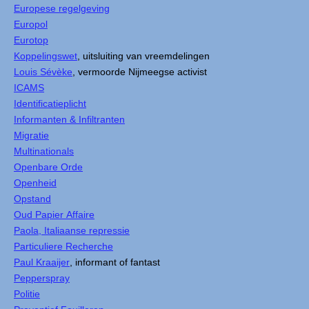
Europese regelgeving
Europol
Eurotop
Koppelingswet
, uitsluiting van vreemdelingen
Louis Sévèke
, vermoorde Nijmeegse activist
ICAMS
Identificatieplicht
Informanten & Infiltranten
Migratie
Multinationals
Openbare Orde
Openheid
Opstand
Oud Papier Affaire
Paola, Italiaanse repressie
Particuliere Recherche
Paul Kraaijer
, informant of fantast
Pepperspray
Politie