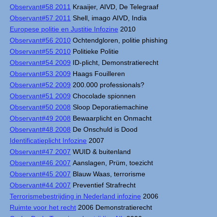
Observant#58 2011
Kraaijer, AIVD, De Telegraaf
Observant#57 2011
Shell, imago AIVD, India
Europese politie en Justitie Infozine
2010
Observant#56 2010
Ochtendgloren, politie phishing
Observant#55 2010
Politieke Politie
Observant#54 2009
ID-plicht, Demonstratierecht
Observant#53 2009
Haags Fouilleren
Observant#52 2009
200.000 professionals?
Observant#51 2009
Chocolade spionnen
Observant#50 2008
Sloop Deporatiemachine
Observant#49 2008
Bewaarplicht en Onmacht
Observant#48 2008
De Onschuld is Dood
Identificatieplicht Infozine
2007
Observant#47 2007
WUID & buitenland
Observant#46 2007
Aanslagen, Prüm, toezicht
Observant#45 2007
Blauw Waas, terrorisme
Observant#44 2007
Preventief Strafrecht
Terrorismebestrijding in Nederland infozine
2006
Ruimte voor het recht
2006 Demonstratierecht