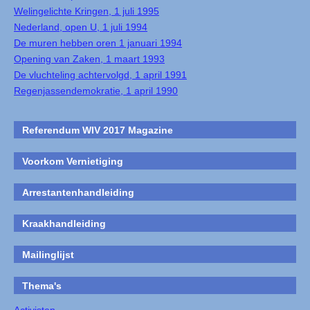
Welingelichte Kringen, 1 juli 1995
Nederland, open U, 1 juli 1994
De muren hebben oren 1 januari 1994
Opening van Zaken, 1 maart 1993
De vluchteling achtervolgd, 1 april 1991
Regenjassendemokratie, 1 april 1990
Referendum WIV 2017 Magazine
Voorkom Vernietiging
Arrestantenhandleiding
Kraakhandleiding
Mailinglijst
Thema's
Activisten