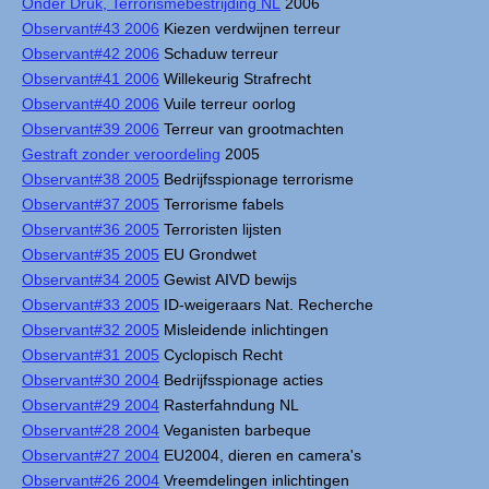
Onder Druk, Terrorismebestrijding NL
2006
Observant#43 2006
Kiezen verdwijnen terreur
Observant#42 2006
Schaduw terreur
Observant#41 2006
Willekeurig Strafrecht
Observant#40 2006
Vuile terreur oorlog
Observant#39 2006
Terreur van grootmachten
Gestraft zonder veroordeling
2005
Observant#38 2005
Bedrijfsspionage terrorisme
Observant#37 2005
Terrorisme fabels
Observant#36 2005
Terroristen lijsten
Observant#35 2005
EU Grondwet
Observant#34 2005
Gewist AIVD bewijs
Observant#33 2005
ID-weigeraars Nat. Recherche
Observant#32 2005
Misleidende inlichtingen
Observant#31 2005
Cyclopisch Recht
Observant#30 2004
Bedrijfsspionage acties
Observant#29 2004
Rasterfahndung NL
Observant#28 2004
Veganisten barbeque
Observant#27 2004
EU2004, dieren en camera's
Observant#26 2004
Vreemdelingen inlichtingen