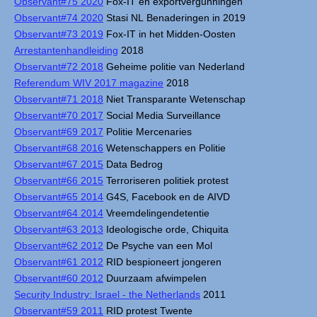
Observant#75 2020
Fox-IT en exportvergunningen
Observant#74 2020
Stasi NL Benaderingen in 2019
Observant#73 2019
Fox-IT in het Midden-Oosten
Arrestantenhandleiding
2018
Observant#72 2018
Geheime politie van Nederland
Referendum WIV 2017 magazine
2018
Observant#71 2018
Niet Transparante Wetenschap
Observant#70 2017
Social Media Surveillance
Observant#69 2017
Politie Mercenaries
Observant#68 2016
Wetenschappers en Politie
Observant#67 2015
Data Bedrog
Observant#66 2015
Terroriseren politiek protest
Observant#65 2014
G4S, Facebook en de AIVD
Observant#64 2014
Vreemdelingendetentie
Observant#63 2013
Ideologische orde, Chiquita
Observant#62 2012
De Psyche van een Mol
Observant#61 2012
RID bespioneert jongeren
Observant#60 2012
Duurzaam afwimpelen
Security Industry: Israel - the Netherlands
2011
Observant#59 2011
RID protest Twente