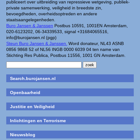
publiceert over uitbreiding van repressieve wetgeving, publiek-
private samenwerking, veiligheid in breedste zin,
bevoegdheden, overheidsoptreden en andere
staatsaangelegenheden.
Buro Jansen & Janssen
Postbus 10591, 1001EN Amsterdam,
020-6123202, 06-34339533, signal +31684065516,
info@burojansen.nl (pgp)
Steun Buro Jansen & Janssen.
Word donateur, NL43 ASNB
0856 9868 52 of NL56 INGB 0000 6039 04 ten name van
Stichting Res Publica, Postbus 11556, 1001 GN Amsterdam.
Search.burojansen.nl
Openbaarheid
Justitie en Veiligheid
Inlichtingen en Terrorisme
Nieuwsblog