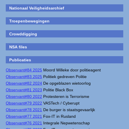
Nationaal Veiligheidsarchief
Troepenbewegingen
Crowddigging
NSA files
Publicaties
Observant#84 2025
Moord Willeke door politieagent
Observant#83 2025
Politiek gedreven Politie
Observant#82 2024
De opgeblazen wietoorlog
Observant#81 2023
Politie Black Box
Observant#80 2022
Protesteren is Terrorisme
Observant#79 2022
VASTech / Cyberupt
Observant#78 2021
De burger is staatsgevaarlijk
Observant#77 2021
Fox-IT in Rusland
Observant#76 2021
Integrale Nepwetenschap