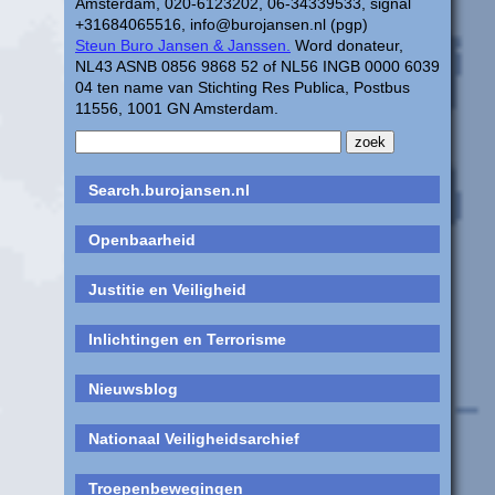
Amsterdam, 020-6123202, 06-34339533, signal
+31684065516, info@burojansen.nl (pgp)
Steun Buro Jansen & Janssen.
Word donateur,
NL43 ASNB 0856 9868 52 of NL56 INGB 0000 6039
04 ten name van Stichting Res Publica, Postbus
11556, 1001 GN Amsterdam.
Search.burojansen.nl
Openbaarheid
Justitie en Veiligheid
Inlichtingen en Terrorisme
Nieuwsblog
Nationaal Veiligheidsarchief
Troepenbewegingen