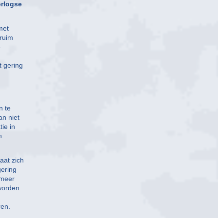
orlogse
met
 ruim
e
t gering
n te
an niet
ie in
n
aat zich
gering
 meer
 worden
ren.