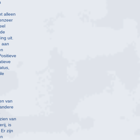
n
t alleen
venzeer
eel
 de
ng uit.
n aan
en
ositieve
atieve
atus,
ile
ten van
 andere
p
zien van
ij, is
Er zijn
en