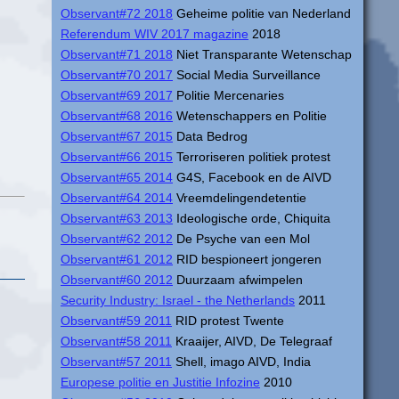
Observant#72 2018
Geheime politie van Nederland
Referendum WIV 2017 magazine
2018
Observant#71 2018
Niet Transparante Wetenschap
Observant#70 2017
Social Media Surveillance
Observant#69 2017
Politie Mercenaries
Observant#68 2016
Wetenschappers en Politie
Observant#67 2015
Data Bedrog
Observant#66 2015
Terroriseren politiek protest
Observant#65 2014
G4S, Facebook en de AIVD
Observant#64 2014
Vreemdelingendetentie
Observant#63 2013
Ideologische orde, Chiquita
Observant#62 2012
De Psyche van een Mol
Observant#61 2012
RID bespioneert jongeren
Observant#60 2012
Duurzaam afwimpelen
Security Industry: Israel - the Netherlands
2011
Observant#59 2011
RID protest Twente
Observant#58 2011
Kraaijer, AIVD, De Telegraaf
Observant#57 2011
Shell, imago AIVD, India
Europese politie en Justitie Infozine
2010