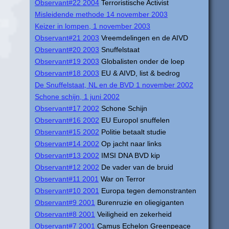
Observant#22 2004
Terroristische Activist
Misleidende methode 14 november 2003
Keizer in lompen, 1 november 2003
Observant#21 2003
Vreemdelingen en de AIVD
Observant#20 2003
Snuffelstaat
Observant#19 2003
Globalisten onder de loep
Observant#18 2003
EU & AIVD, list & bedrog
De Snuffelstaat, NL en de BVD 1 november 2002
Schone schijn, 1 juni 2002
Observant#17 2002
Schone Schijn
Observant#16 2002
EU Europol snuffelen
Observant#15 2002
Politie betaalt studie
Observant#14 2002
Op jacht naar links
Observant#13 2002
IMSI DNA BVD kip
Observant#12 2002
De vader van de bruid
Observant#11 2001
War on Terror
Observant#10 2001
Europa tegen demonstranten
Observant#9 2001
Burenruzie en oliegiganten
Observant#8 2001
Veiligheid en zekerheid
Observant#7 2001
Camus Echelon Greenpeace