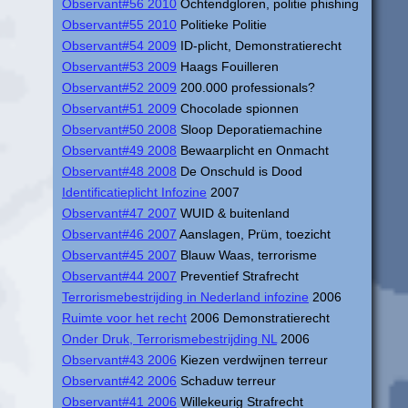
Observant#56 2010
Ochtendgloren, politie phishing
Observant#55 2010
Politieke Politie
Observant#54 2009
ID-plicht, Demonstratierecht
Observant#53 2009
Haags Fouilleren
Observant#52 2009
200.000 professionals?
Observant#51 2009
Chocolade spionnen
Observant#50 2008
Sloop Deporatiemachine
Observant#49 2008
Bewaarplicht en Onmacht
Observant#48 2008
De Onschuld is Dood
Identificatieplicht Infozine
2007
Observant#47 2007
WUID & buitenland
Observant#46 2007
Aanslagen, Prüm, toezicht
Observant#45 2007
Blauw Waas, terrorisme
Observant#44 2007
Preventief Strafrecht
Terrorismebestrijding in Nederland infozine
2006
Ruimte voor het recht
2006 Demonstratierecht
Onder Druk, Terrorismebestrijding NL
2006
Observant#43 2006
Kiezen verdwijnen terreur
Observant#42 2006
Schaduw terreur
Observant#41 2006
Willekeurig Strafrecht