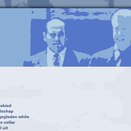
gebied
elschap
gegleden white
e collar
 uit