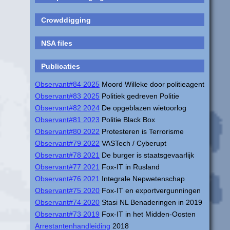
Crowddigging
NSA files
Publicaties
Observant#84 2025
Moord Willeke door politieagent
Observant#83 2025
Politiek gedreven Politie
Observant#82 2024
De opgeblazen wietoorlog
Observant#81 2023
Politie Black Box
Observant#80 2022
Protesteren is Terrorisme
Observant#79 2022
VASTech / Cyberupt
Observant#78 2021
De burger is staatsgevaarlijk
Observant#77 2021
Fox-IT in Rusland
Observant#76 2021
Integrale Nepwetenschap
Observant#75 2020
Fox-IT en exportvergunningen
Observant#74 2020
Stasi NL Benaderingen in 2019
Observant#73 2019
Fox-IT in het Midden-Oosten
Arrestantenhandleiding
2018