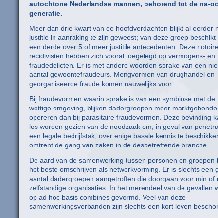
autochtone Nederlandse mannen, behorend tot de na-o
generatie.
Meer dan drie kwart van de hoofdverdachten blijkt al eerder 
justitie in aanraking te zijn geweest; van deze groep beschikt
een derde over 5 of meer justitile antecedenten. Deze notoir
recidivisten hebben zich vooral toegelegd op vermogens- en
fraudedelicten. Er is met andere woorden sprake van een nie
aantal gewoontefraudeurs. Mengvormen van drughandel en
georganiseerde fraude komen nauwelijks voor.
Bij fraudevormen waarin sprake is van een symbiose met de
wettige omgeving, blijken dadergroepen meer marktgebonde
opereren dan bij parasitaire fraudevormen. Deze bevinding k
los worden gezien van de noodzaak om, in geval van penetrat
een legale bedrijfstak, over enige basale kennis te beschikke
omtrent de gang van zaken in de desbetreffende branche.
De aard van de samenwerking tussen personen en groepen l
het beste omschrijven als netwerkvorming. Er is slechts een 
aantal dadergroepen aangetroffen die doorgaan voor min of
zelfstandige organisaties. In het merendeel van de gevallen
op ad hoc basis combines gevormd. Veel van deze
samenwerkingsverbanden zijn slechts een kort leven bescho