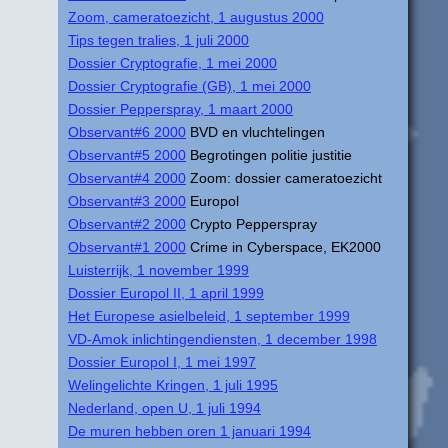
Zoom, cameratoezicht, 1 augustus 2000
Tips tegen tralies, 1 juli 2000
Dossier Cryptografie, 1 mei 2000
Dossier Cryptografie (GB), 1 mei 2000
Dossier Pepperspray, 1 maart 2000
Observant#6 2000
BVD en vluchtelingen
Observant#5 2000
Begrotingen politie justitie
Observant#4 2000
Zoom: dossier cameratoezicht
Observant#3 2000
Europol
Observant#2 2000
Crypto Pepperspray
Observant#1 2000
Crime in Cyberspace, EK2000
Luisterrijk, 1 november 1999
Dossier Europol II, 1 april 1999
Het Europese asielbeleid, 1 september 1999
VD-Amok inlichtingendiensten, 1 december 1998
Dossier Europol I, 1 mei 1997
Welingelichte Kringen, 1 juli 1995
Nederland, open U, 1 juli 1994
De muren hebben oren 1 januari 1994