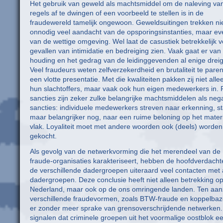
Het gebruik van geweld als machtsmiddel om de naleving va
regels af te dwingen of een voorbeeld te stellen is in de
fraudewereld tamelijk ongewoon. Geweldsuitingen trekken nie
onnodig veel aandacht van de opsporingsinstanties, maar e
van de wettige omgeving. Wel laat de casustiek betrekkelijk v
gevallen van intimidatie en bedreiging zien. Vaak gaat er van
houding en het gedrag van de leidinggevenden al enige dreigi
Veel fraudeurs weten zelfverzekerdheid en brutaliteit te pare
een vlotte presentatie. Met die kwaliteiten pakken zij niet alle
hun slachtoffers, maar vaak ook hun eigen medewerkers in. P
sancties zijn zeker zulke belangrijke machtsmiddelen als neg
sancties: individuele medewerkers streven naar erkenning, st
maar belangrijker nog, naar een ruime beloning op het mater
vlak. Loyaliteit moet met andere woorden ook (deels) worden
gekocht.
Als gevolg van de netwerkvorming die het merendeel van de
fraude-organisaties karakteriseert, hebben de hoofdverdach
de verschillende dadergroepen uiteraard veel contacten met
dadergroepen. Deze conclusie heeft niet alleen betrekking o
Nederland, maar ook op de ons omringende landen. Ten aan
verschillende fraudevormen, zoals BTW-fraude en koppelbazer
er zonder meer sprake van grensoverschrijdende netwerken. 
signalen dat criminele groepen uit het voormalige oostblok e