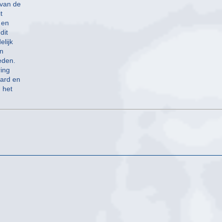
 van de
t
 en
dit
elijk
en
eden.
ring
aard en
 het