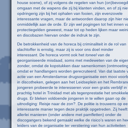
house scene), of zij volgens de regelen van hun (on)bevoeg
omgaan met de wapens die zij bij klanten vinden, en of zij nie
opdringerig zijn bij het ophalen van fooien, zijn evenzovele
interessante vragen, maar de antwoorden daarop zijn hier ni
onmiddellijk aan de orde. Er zijn wel pogingen tot het innen v
protectiegelden geweest, maar tot op heden lijken maar weini
en discobazen hiervan onder de indruk te zijn.
De betrokkenheid van de horeca bij criminaliteit in de rol van
slachtoffer is ernstig, maar zij is voor ons doel minder
interessant. De horeca vormt ook het
toneel
van de
georganiseerde misdaad, soms met medeweten van de eigen
zonder, omdat de kopstukken daar samenkomen (ontmoetings
omdat er handlangers worden gerecruteerd. Van dat laatste 
actie van een Amsterdamse drugsorganisatie een mooi voorb
in discotheken, gelegen aan het Leidseplein en het Rembrand
jongeren probeerde te interesseren voor een gratis verblijf in
prachtig hotel in Trinidad met als tegenprestatie het smokkel
drugs. Er bleken voldoende jongeren in te willen gaan op de
uitnodiging: Reisje naar de zon?. De politie is trouwens op e
interessante manier tegen deze praktijk opgetreden. Zij heeft
allerlei manieren (onder andere met pamfletten) onder de
discogangers bekend gemaakt welke de risico’s waren en hee
leiders van de organisatie ter verstiering van hun activiteiten