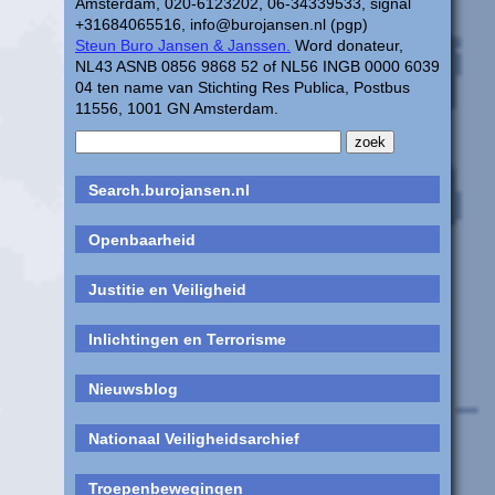
Amsterdam, 020-6123202, 06-34339533, signal
+31684065516, info@burojansen.nl (pgp)
Steun Buro Jansen & Janssen.
Word donateur,
NL43 ASNB 0856 9868 52 of NL56 INGB 0000 6039
04 ten name van Stichting Res Publica, Postbus
11556, 1001 GN Amsterdam.
Search.burojansen.nl
Openbaarheid
Justitie en Veiligheid
Inlichtingen en Terrorisme
Nieuwsblog
Nationaal Veiligheidsarchief
Troepenbewegingen