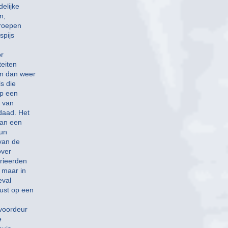
elijke
n,
groepen
spijs
or
eiten
en dan weer
s die
op een
 van
daad. Het
aan een
hun
van de
over
arieerden
 maar in
eval
ust op een
 voordeur
e