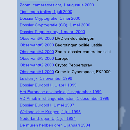
Zoom, cameratoezicht, 1 augustus 2000
Tips tegen tralies, 1 juli 2000
Dossier Cryptografie, 1 mei 2000
Dossier Cryptografie (GB), 1 mei 2000
Dossier Pepperspray, 1 maart 2000
Observant#6 2000
BVD en vluchtelingen
Observant#5 2000
Begrotingen politie justitie
Observant#4 2000
Zoom: dossier cameratoezicht
Observant#3 2000
Europol
Observant#2 2000
Crypto Pepperspray
Observant#1 2000
Crime in Cyberspace, EK2000
Luisterrijk, 1 november 1999
Dossier Europol II, 1 april 1999
Het Europese asielbeleid, 1 september 1999
VD-Amok inlichtingendiensten, 1 december 1998
Dossier Europol I, 1 mei 1997
Welingelichte Kringen, 1 juli 1995
Nederland, open U, 1 juli 1994
De muren hebben oren 1 januari 1994