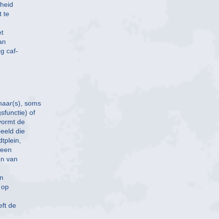
dheid
t te
et
an
g caf-
aar(s), soms
functie) of
vormt de
eeld die
tplein,
 een
en van
en
 op
ft de