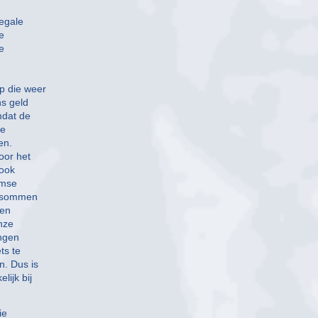
legale
e
e
p die weer
ns geld
mdat de
re
en.
oor het
 ook
amse
e sommen
ten
onze
ingen
ts te
n. Dus is
ijk bij
ie