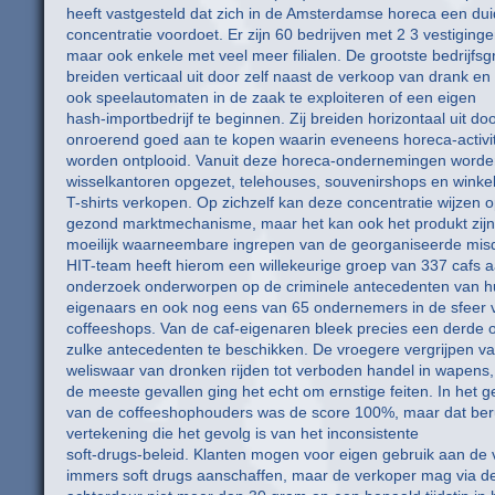
heeft vastgesteld dat zich in de Amsterdamse horeca een duid
concentratie voordoet. Er zijn 60 bedrijven met 2 3 vestiginge
maar ook enkele met veel meer filialen. De grootste bedrijfs
breiden verticaal uit door zelf naast de verkoop van drank en 
ook speelautomaten in de zaak te exploiteren of een eigen
hash-importbedrijf te beginnen. Zij breiden horizontaal uit do
onroerend goed aan te kopen waarin eveneens horeca-activit
worden ontplooid. Vanuit deze horeca-ondernemingen word
wisselkantoren opgezet, telehouses, souvenirshops en winkel
T-shirts verkopen. Op zichzelf kan deze concentratie wijzen 
gezond marktmechanisme, maar het kan ook het produkt zijn
moeilijk waarneembare ingrepen van de georganiseerde mis
HIT-team heeft hierom een willekeurige groep van 337 cafs 
onderzoek onderworpen op de criminele antecedenten van 
eigenaars en ook nog eens van 65 ondernemers in de sfeer 
coffeeshops. Van de caf-eigenaren bleek precies een derde 
zulke antecedenten te beschikken. De vroegere vergrijpen v
weliswaar van dronken rijden tot verboden handel in wapens,
de meeste gevallen ging het echt om ernstige feiten. In het g
van de coffeeshophouders was de score 100%, maar dat ber
vertekening die het gevolg is van het inconsistente
soft-drugs-beleid. Klanten mogen voor eigen gebruik aan de
immers soft drugs aanschaffen, maar de verkoper mag via d