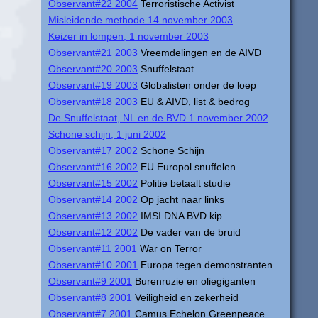
Observant#22 2004
Terroristische Activist
Misleidende methode 14 november 2003
Keizer in lompen, 1 november 2003
Observant#21 2003
Vreemdelingen en de AIVD
Observant#20 2003
Snuffelstaat
Observant#19 2003
Globalisten onder de loep
Observant#18 2003
EU & AIVD, list & bedrog
De Snuffelstaat, NL en de BVD 1 november 2002
Schone schijn, 1 juni 2002
Observant#17 2002
Schone Schijn
Observant#16 2002
EU Europol snuffelen
Observant#15 2002
Politie betaalt studie
Observant#14 2002
Op jacht naar links
Observant#13 2002
IMSI DNA BVD kip
Observant#12 2002
De vader van de bruid
Observant#11 2001
War on Terror
Observant#10 2001
Europa tegen demonstranten
Observant#9 2001
Burenruzie en oliegiganten
Observant#8 2001
Veiligheid en zekerheid
Observant#7 2001
Camus Echelon Greenpeace