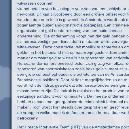
witwassen door het
via het betalen van belasting te voorzien van een schijnbaar 
herkomst. Dit kan bijvoorbeeld door een grotere omzet voor t
wenden dan er in feite is geweest. In Amsterdam wordt ook d
zogenaamde buitenland-constructie toegepast. Een criminele
organisatie zet geld op de rekening van een buitenlandse
onderneming. Die onderneming koopt met dat geld panden o
als horeca-vestigingen dienst doen en daarin wordt vervolge
witgewassen. Deze constructie valt moeilijk te achterhalen o
gelden in het buitenland niet op naam zijn gesteld. Een ande
manier om zwart geld te witten is het sponsoren van activiteit
Horeca-ondernemers onderscheiden zich graag van elkaar d
sponsoren van sportactiviteiten zoals boks-gala’s, maar er is
een grote coffeeshophouder die activiteiten van de Amsterd
Brandweer subsidieert. Door al deze mogelijkheden zo op t
wordt licht de indruk gewekt dat alle horeca-ondernemingen 
minste besmet zijn. Die indruk is onjuist en het produkt van 
eenzijdige aandacht voor criminaliteit. De meeste ondernem
hebben althans met georganiseerde criminaliteit helemaal nie
maken. Toch wordt hier steeds over gesproken en geschreve
de vraag: in welke mate is de Amsterdamse horeca daar werkel
betrokken?
Het Horeca Interventie Team (HIT) van de Amsterdamse polit