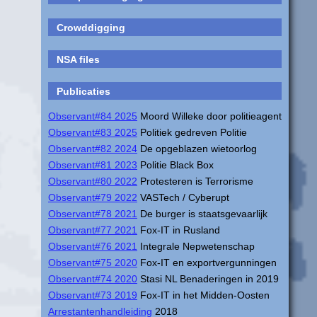
Crowddigging
NSA files
Publicaties
Observant#84 2025
Moord Willeke door politieagent
Observant#83 2025
Politiek gedreven Politie
Observant#82 2024
De opgeblazen wietoorlog
Observant#81 2023
Politie Black Box
Observant#80 2022
Protesteren is Terrorisme
Observant#79 2022
VASTech / Cyberupt
Observant#78 2021
De burger is staatsgevaarlijk
Observant#77 2021
Fox-IT in Rusland
Observant#76 2021
Integrale Nepwetenschap
Observant#75 2020
Fox-IT en exportvergunningen
Observant#74 2020
Stasi NL Benaderingen in 2019
Observant#73 2019
Fox-IT in het Midden-Oosten
Arrestantenhandleiding
2018