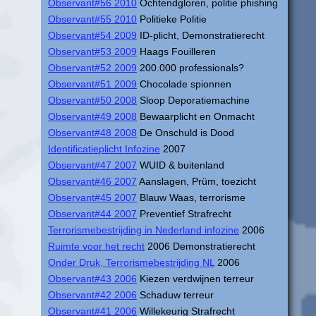
Observant#56 2010
Ochtendgloren, politie phishing
Observant#55 2010
Politieke Politie
Observant#54 2009
ID-plicht, Demonstratierecht
Observant#53 2009
Haags Fouilleren
Observant#52 2009
200.000 professionals?
Observant#51 2009
Chocolade spionnen
Observant#50 2008
Sloop Deporatiemachine
Observant#49 2008
Bewaarplicht en Onmacht
Observant#48 2008
De Onschuld is Dood
Identificatieplicht Infozine
2007
Observant#47 2007
WUID & buitenland
Observant#46 2007
Aanslagen, Prüm, toezicht
Observant#45 2007
Blauw Waas, terrorisme
Observant#44 2007
Preventief Strafrecht
Terrorismebestrijding in Nederland infozine
2006
Ruimte voor het recht
2006 Demonstratierecht
Onder Druk, Terrorismebestrijding NL
2006
Observant#43 2006
Kiezen verdwijnen terreur
Observant#42 2006
Schaduw terreur
Observant#41 2006
Willekeurig Strafrecht