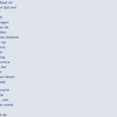
sdaad en
 lijst met
16
langen
van de
llen
meen bekend
n op
eca.
in
 nog
horeca.
 dat
en
am direct
aad.
bracht
 de
 niet
de markt
k de