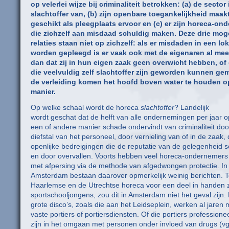
op velerlei wijze bij criminaliteit betrokken: (a) de sector 
slachtoffer van, (b) zijn openbare toegankelijkheid maa
geschikt als pleegplaats ervoor en (c) er zijn horeca-on
die zichzelf aan misdaad schuldig maken. Deze drie moge
relaties staan niet op zichzelf: als er misdaden in een loka
worden gepleegd is er vaak ook met de eigenaren al me
dan dat zij in hun eigen zaak geen overwicht hebben, o
die veelvuldig zelf slachtoffer zijn geworden kunnen gem
de verleiding komen het hoofd boven water te houden op
manier.
Op welke schaal wordt de horeca
slachtoffer
? Landelijk
wordt geschat dat de helft van alle ondernemingen per jaar 
een of andere manier schade ondervindt van criminaliteit doo
diefstal van het personeel, door vernieling van of in de zaak,
openlijke bedreigingen die de reputatie van de gelegenheid 
en door overvallen. Voorts hebben veel horeca-ondernemers
met afpersing via de methode van afgedwongen protectie. In
Amsterdam bestaan daarover opmerkelijk weinig berichten. Te
Haarlemse en de Utrechtse horeca voor een deel in handen z
sportschooljongens, zou dit in Amsterdam niet het geval zijn.
grote disco’s, zoals die aan het Leidseplein, werken al jaren 
vaste portiers of portiersdiensten. Of die portiers professione
zijn in het omgaan met personen onder invloed van drugs (vg