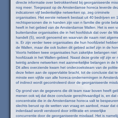
directe informatie over betrokkenheid bij georganiseerde mi
nog meer. Toegepast op de Amsterdamse horeca leverde deze
indicatoren vijf bedenkelijke netwerken op, zeg criminele
organisaties. Het eerste netwerk bestaat uit 40 bedrijven en 
rechtspersonen die in handen zijn van n familie die grote be
heeft in het gebied van de Amsterdamse Wallen. Het is een 
buitenlandse organisaties die in het hoofdstuk dat over de Wa
handelt (5), wordt genoemd en waarvan de naam niet alge
is. Er zijn verder twee organisaties die hun hoofdzetel hebbe
de Wallen, maar die ook buiten dit gebied actief zijn in de hor
Voorts hebben twee organisaties hun zakelijke belangen niet 
hoofdzaak in het Wallen-gebied. Naast deze grote vijf zijn er
twintig andere netwerken met aanmerkelijke belangen in de 
Dit alles overziende kwam het onderzoeksteam van de politie
deze feiten aan de oppervlakte bracht, tot de conclusie dat t
minste een vijfde van alle horeca-ondernemingen in Amsterd
of indirect wordt gecontroleerd door de georganiseerde misd
Op grond van de gegevens die dit team naar boven heeft ge
menen ook wij dat deze conclusie gerechtvaardigd is, en dat
concentratie die in de Amsterdamse horeca valt te bespeuren,
slechts berust op de wetten van vraag en aanbod, maar dat 
inderdaad wordt verstoord door infiltratie en oneerlijke
concurrentie door de georganiseerde misdaad. Het is namelij