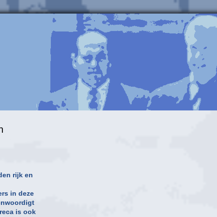
n
en rijk en
rs in deze
genwoordigt
reca is ook