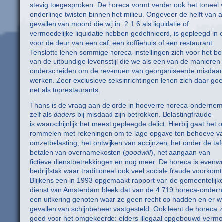
stevig toegesproken. De horeca vormt verder ook het toneel
onderlinge twisten binnen het milieu. Ongeveer de helft van a
gevallen van moord die wij in .2.1.6 als liquidatie of
vermoedelijke liquidatie hebben gedefinieerd, is gepleegd in 
voor de deur van een caf, een koffiehuis of een restaurant.
Tenslotte lenen sommige horeca-instellingen zich voor het bo
van de uitbundige levensstijl die we als een van de maniere
onderscheiden om de revenuen van georganiseerde misdaad
werken. Zeer exclusieve seksinrichtingen lenen zich daar goe
net als toprestaurants.
Thans is de vraag aan de orde in hoeverre horeca-onderne
zelf als
daders
bij misdaad zijn betrokken. Belastingfraude
is waarschijnlijk het meest gepleegde delict. Hierbij gaat het 
rommelen met rekeningen om te lage opgave ten behoeve v
omzetbelasting, het ontwijken van accijnzen, het onder de taf
betalen van overnamekosten (
goodwill
), het aangaan van
fictieve dienstbetrekkingen en nog meer. De horeca is evenw
bedrijfstak waar traditioneel ook veel sociale fraude voorkomt
Blijkens een in 1993 opgemaakt rapport van de gemeentelijke
dienst van Amsterdam bleek dat van de 4.719 horeca-onder
een uitkering genoten waar ze geen recht op hadden en er 
gevallen van schijnbeheer vastgesteld. Ook leent de horeca z
goed voor het omgekeerde: elders illegaal opgebouwd verm