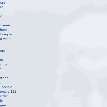
 van
lle
of
tvieren
n hebben
 weg te
d voor,
mers
om
an de
el
el een
.
 sociale
nemers 121
werden 55
ich
ogen