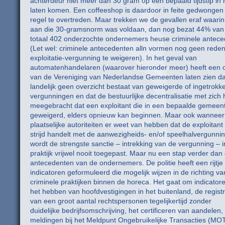
achterdeur niet meer dan 30 gram op een bepaald tijdstip in 
laten komen. Een coffeeshop is daardoor in feite gedwonge
regel te overtreden. Maar trekken we de gevallen eraf waarin
aan die 30-gramsnorm was voldaan, dan nog bezat 44% van 
totaal 402 onderzochte ondernemers heuse criminele antec
(Let wel: criminele antecedenten alln vormen nog geen rede
exploitatie-vergunning te weigeren). In het geval van
automatenhandelaren (waarover hieronder meer) heeft een 
van de Vereniging van Nederlandse Gemeenten laten zien da
landelijk geen overzicht bestaat van geweigerde of ingetrokk
vergunningen en dat de bestuurlijke decentralisatie met zich 
meegebracht dat een exploitant die in een bepaalde gemeent
geweigerd, elders opnieuw kan beginnen. Maar ook wanneer
plaatselijke autoriteiten er weet van hebben dat de exploitant 
strijd handelt met de aanwezigheids- en/of speelhalvergunnin
wordt de strengste sanctie – intrekking van de vergunning – i
praktijk vrijwel nooit toegepast. Maar nu een stap verder dan
antecedenten van de ondernemers. De politie heeft een rijtje
indicatoren geformuleerd die mogelijk wijzen in de richting va
criminele praktijken binnen de horeca. Het gaat om indicatore
het hebben van hoofdvestigingen in het buitenland, de registr
van een groot aantal rechtspersonen tegelijkertijd zonder
duidelijke bedrijfsomschrijving, het certificeren van aandelen,
meldingen bij het Meldpunt Ongebruikelijke Transacties (MOT