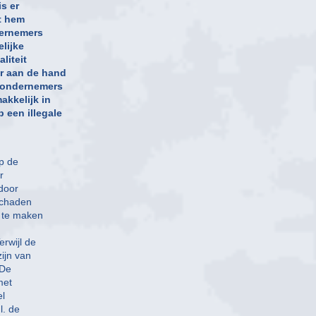
is er
kt hem
dernemers
lijke
liteit
er aan de hand
f ondernemers
akkelijk in
 een illegale
op de
r
 door
schaden
 te maken
rwijl de
ijn van
 De
met
el
l. de