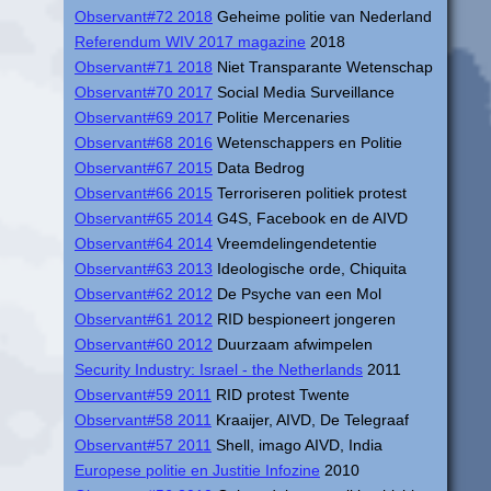
Observant#72 2018
Geheime politie van Nederland
Referendum WIV 2017 magazine
2018
Observant#71 2018
Niet Transparante Wetenschap
Observant#70 2017
Social Media Surveillance
Observant#69 2017
Politie Mercenaries
Observant#68 2016
Wetenschappers en Politie
Observant#67 2015
Data Bedrog
Observant#66 2015
Terroriseren politiek protest
Observant#65 2014
G4S, Facebook en de AIVD
Observant#64 2014
Vreemdelingendetentie
Observant#63 2013
Ideologische orde, Chiquita
Observant#62 2012
De Psyche van een Mol
Observant#61 2012
RID bespioneert jongeren
Observant#60 2012
Duurzaam afwimpelen
Security Industry: Israel - the Netherlands
2011
Observant#59 2011
RID protest Twente
Observant#58 2011
Kraaijer, AIVD, De Telegraaf
Observant#57 2011
Shell, imago AIVD, India
Europese politie en Justitie Infozine
2010