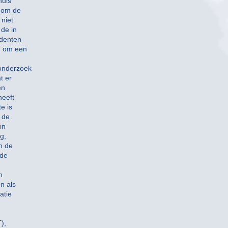
huis
n om de
 niet
de in
edenten
n om een
onderzoek
t er
en
heeft
e is
 de
in
g,
n de
 de
n
n als
atie
),