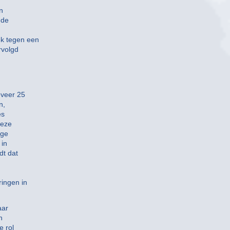
n
 de
k tegen een
rvolgd
eveer 25
n,
es
Deze
ige
 in
dt dat
ringen in
aar
n
e rol