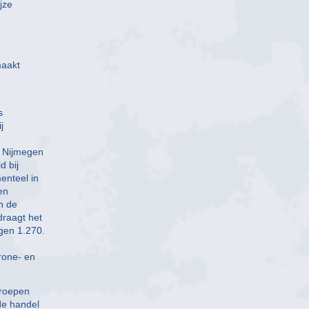
jze
maakt
s
j
n Nijmegen
d bij
enteel in
en
n de
raagt het
gen 1.270.
rone- en
groepen
de handel