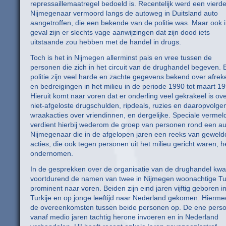
repressaillemaatregel bedoeld is. Recentelijk werd een vierd
Nijmegenaar vermoord langs de autoweg in Duitsland auto
aangetroffen, die een bekende van de politie was. Maar ook i
geval zijn er slechts vage aanwijzingen dat zijn dood iets
uitstaande zou hebben met de handel in drugs.
Toch is het in Nijmegen allerminst pais en vree tussen de
personen die zich in het circuit van de drughandel begeven. B
politie zijn veel harde en zachte gegevens bekend over afre
en bedreigingen in het milieu in de periode 1990 tot maart 19
Hieruit komt naar voren dat er onderling veel gekrakeel is ov
niet-afgeloste drugschulden, ripdeals, ruzies en daaropvolge
wraakacties over vriendinnen, en dergelijke. Speciale vermel
verdient hierbij wederom de groep van personen rond een a
Nijmegenaar die in de afgelopen jaren een reeks van geweld
acties, die ook tegen personen uit het milieu gericht waren, h
ondernomen.
In de gesprekken over de organisatie van de drughandel k
voortdurend de namen van twee in Nijmegen woonachtige T
prominent naar voren. Beiden zijn eind jaren vijftig geboren i
Turkije en op jonge leeftijd naar Nederland gekomen. Hierm
de overeenkomsten tussen beide personen op. De ene perso
vanaf medio jaren tachtig herone invoeren en in Nederland