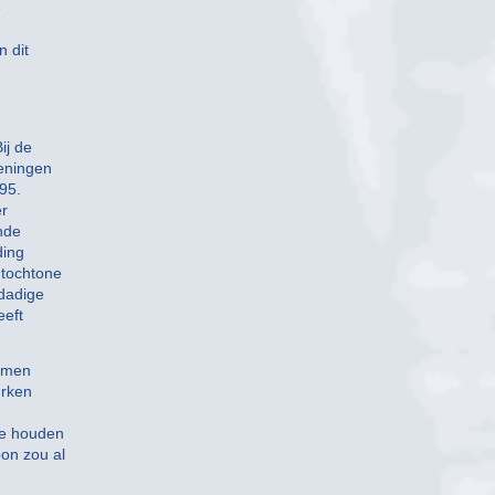
e
n dit
ij de
keningen
95.
er
nde
ding
utochtone
dadige
eeft
wamen
urken
n
ee houden
on zou al