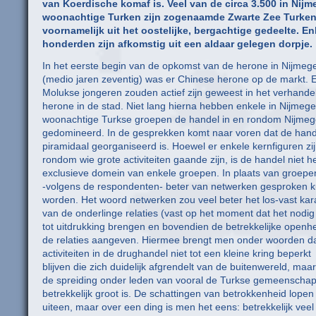
van Koerdische komaf is. Veel van de circa 3.500 in Nij
woonachtige Turken zijn zogenaamde Zwarte Zee Turken
voornamelijk uit het oostelijke, bergachtige gedeelte. En
honderden zijn afkomstig uit een aldaar gelegen dorpje.
In het eerste begin van de opkomst van de herone in Nijmeg
(medio jaren zeventig) was er Chinese herone op de markt. 
Molukse jongeren zouden actief zijn geweest in het verhande
herone in de stad. Niet lang hierna hebben enkele in Nijmeg
woonachtige Turkse groepen de handel in en rondom Nijme
gedomineerd. In de gesprekken komt naar voren dat de hande
piramidaal georganiseerd is. Hoewel er enkele kernfiguren zi
rondom wie grote activiteiten gaande zijn, is de handel niet h
exclusieve domein van enkele groepen. In plaats van groepe
-volgens de respondenten- beter van netwerken gesproken 
worden. Het woord netwerken zou veel beter het los-vast kar
van de onderlinge relaties (vast op het moment dat het nodig 
tot uitdrukking brengen en bovendien de betrekkelijke openh
de relaties aangeven. Hiermee brengt men onder woorden d
activiteiten in de drughandel niet tot een kleine kring beperkt
blijven die zich duidelijk afgrendelt van de buitenwereld, maar
de spreiding onder leden van vooral de Turkse gemeenscha
betrekkelijk groot is. De schattingen van betrokkenheid lopen
uiteen, maar over een ding is men het eens: betrekkelijk veel