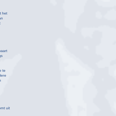
t het
an
t
maart
gs
e te
dere
n
n
mt uit