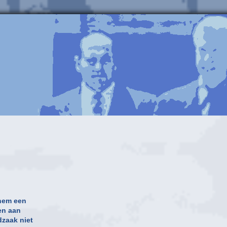
hem een
ven aan
dzaak niet