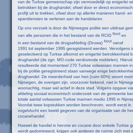
van de Turkse gemeenschap zijn vermoedelijk op enigerlei wi
betrokken bij de drughandel; ofwel door er direct economisch
profijt uit te trekken, ofwel door op allerlei manieren hand- en
spandiensten te verlenen aan de handelaren.
Op ons verzoek is door de Nijmeegse politie een uitdraai ge
Noot
van alle personen die in het bestand van de RCID
en
Noot
in een bestand van de drugsafdeling (Druwa)
vanaf
1991 tot september 1995 geregistreerd werden. Vervolgens i
geselecteerd op Turkse afkomst en enigerlei betrokkenheid bi
drughandel (de zgn. MO-code verdovende middelen). Hieruit
resulteerde dat momenteel 270 Turkse volwassen mannen i
bij de politie geregistreerd staan vanwege enige betrokkenhei
drughandel. De meerderheid van hen (ruim 60%) woont mom
Nijmegen, de overigen zijn, voorzover bekend, niet in Nijmeg
woonachtig, maar wel actief in deze stad. Volgens opgave va
afdeling sociaal economisch onderzoek van de gemeente bed
totale aantal volwassen Turkse mannen medio 1995 in Nijme
Voordat twee kopstukken worden beschreven, wordt eerst in
vogelvlucht een beeld gegeven van de organisatie van de he
cocanehandel.
Hoewel de handel in herone en cocane door enkele Turkse 
wordt gedomineerd, krijgen ook anderen de ruimte zich met 