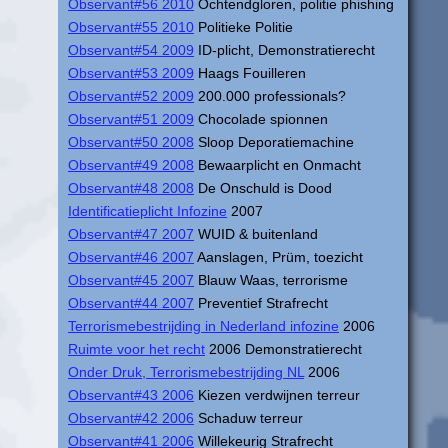
Observant#56 2010
Ochtendgloren, politie phishing
Observant#55 2010
Politieke Politie
Observant#54 2009
ID-plicht, Demonstratierecht
Observant#53 2009
Haags Fouilleren
Observant#52 2009
200.000 professionals?
Observant#51 2009
Chocolade spionnen
Observant#50 2008
Sloop Deporatiemachine
Observant#49 2008
Bewaarplicht en Onmacht
Observant#48 2008
De Onschuld is Dood
Identificatieplicht Infozine
2007
Observant#47 2007
WUID & buitenland
Observant#46 2007
Aanslagen, Prüm, toezicht
Observant#45 2007
Blauw Waas, terrorisme
Observant#44 2007
Preventief Strafrecht
Terrorismebestrijding in Nederland infozine
2006
Ruimte voor het recht
2006 Demonstratierecht
Onder Druk, Terrorismebestrijding NL
2006
Observant#43 2006
Kiezen verdwijnen terreur
Observant#42 2006
Schaduw terreur
Observant#41 2006
Willekeurig Strafrecht