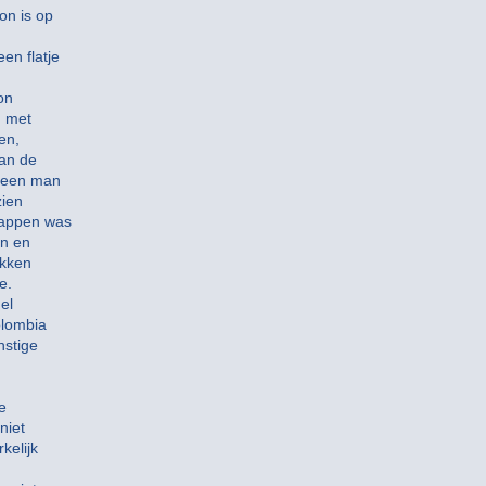
on is op
en flatje
on
n met
en,
dan de
, een man
zien
happen was
en en
okken
e.
el
olombia
nstige
e
niet
kelijk