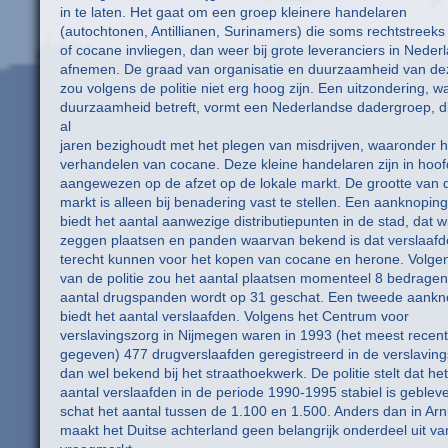
in te laten. Het gaat om een groep kleinere handelaren
(autochtonen, Antillianen, Surinamers) die soms rechtstreek
of cocane invliegen, dan weer bij grote leveranciers in Neder
afnemen. De graad van organisatie en duurzaamheid van d
zou volgens de politie niet erg hoog zijn. Een uitzondering, w
duurzaamheid betreft, vormt een Nederlandse dadergroep, di
al
jaren bezighoudt met het plegen van misdrijven, waaronder h
verhandelen van cocane. Deze kleine handelaren zijn in hoo
aangewezen op de afzet op de lokale markt. De grootte van 
markt is alleen bij benadering vast te stellen. Een aanknopin
biedt het aantal aanwezige distributiepunten in de stad, dat wi
zeggen plaatsen en panden waarvan bekend is dat verslaafd
terecht kunnen voor het kopen van cocane en herone. Volge
van de politie zou het aantal plaatsen momenteel 8 bedragen
aantal drugspanden wordt op 31 geschat. Een tweede aankn
biedt het aantal verslaafden. Volgens het Centrum voor
verslavingszorg in Nijmegen waren in 1993 (het meest recen
gegeven) 477 drugverslaafden geregistreerd in de verslavin
dan wel bekend bij het straathoekwerk. De politie stelt dat het
aantal verslaafden in de periode 1990-1995 stabiel is geblev
schat het aantal tussen de 1.100 en 1.500. Anders dan in A
maakt het Duitse achterland geen belangrijk onderdeel uit va