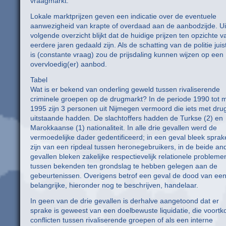
vraagmarkt.
Lokale marktprijzen geven een indicatie over de eventuele
aanwezigheid van krapte of overdaad aan de aanbodzijde. Ui
volgende overzicht blijkt dat de huidige prijzen ten opzichte v
eerdere jaren gedaald zijn. Als de schatting van de politie juis
is (constante vraag) zou de prijsdaling kunnen wijzen op een
overvloedig(er) aanbod.
Tabel
Wat is er bekend van onderling geweld tussen rivaliserende
criminele groepen op de drugmarkt? In de periode 1990 tot 
1995 zijn 3 personen uit Nijmegen vermoord die iets met dru
uitstaande hadden. De slachtoffers hadden de Turkse (2) en
Marokkaanse (1) nationaliteit. In alle drie gevallen werd de
vermoedelijke dader gedentificeerd; in een geval bleek sprak
zijn van een ripdeal tussen heronegebruikers, in de beide an
gevallen bleken zakelijke respectievelijk relationele probleme
tussen bekenden ten grondslag te hebben gelegen aan de
gebeurtenissen. Overigens betrof een geval de dood van ee
belangrijke, hieronder nog te beschrijven, handelaar.
In geen van de drie gevallen is derhalve aangetoond dat er
sprake is geweest van een doelbewuste liquidatie, die voortko
conflicten tussen rivaliserende groepen of als een interne