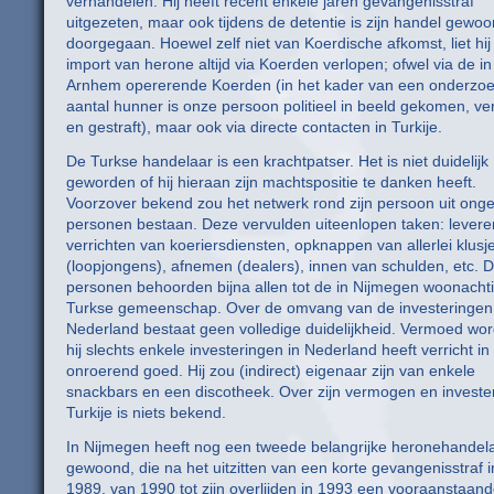
verhandelen. Hij heeft recent enkele jaren gevangenisstraf
uitgezeten, maar ook tijdens de detentie is zijn handel gewoo
doorgegaan. Hoewel zelf niet van Koerdische afkomst, liet hij
import van herone altijd via Koerden verlopen; ofwel via de in
Arnhem opererende Koerden (in het kader van een onderzoe
aantal hunner is onze persoon politieel in beeld gekomen, ve
en gestraft), maar ook via directe contacten in Turkije.
De Turkse handelaar is een krachtpatser. Het is niet duidelijk
geworden of hij hieraan zijn machtspositie te danken heeft.
Voorzover bekend zou het netwerk rond zijn persoon uit ong
personen bestaan. Deze vervulden uiteenlopen taken: levere
verrichten van koeriersdiensten, opknappen van allerlei klusj
(loopjongens), afnemen (dealers), innen van schulden, etc. 
personen behoorden bijna allen tot de in Nijmegen woonacht
Turkse gemeenschap. Over de omvang van de investeringen
Nederland bestaat geen volledige duidelijkheid. Vermoed wor
hij slechts enkele investeringen in Nederland heeft verricht in
onroerend goed. Hij zou (indirect) eigenaar zijn van enkele
snackbars en een discotheek. Over zijn vermogen en investe
Turkije is niets bekend.
In Nijmegen heeft nog een tweede belangrijke heronehandel
gewoond, die na het uitzitten van een korte gevangenisstraf i
1989, van 1990 tot zijn overlijden in 1993 een vooraanstaand