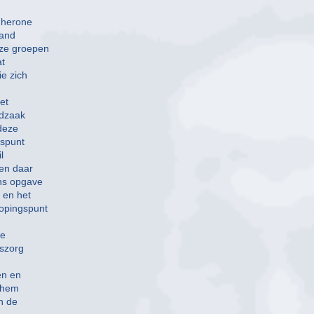
s herone
land
eze groepen
at
e zich
et
fdzaak
deze
gspunt
l
en daar
ns opgave
 en het
opingspunt
te
gszorg
en en
rnhem
n de