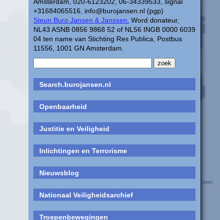
Amsterdam, 020-6123202, 06-34339533, signal
+31684065516, info@burojansen.nl (pgp)
Steun Buro Jansen & Janssen.
Word donateur,
NL43 ASNB 0856 9868 52 of NL56 INGB 0000 6039
04 ten name van Stichting Res Publica, Postbus
11556, 1001 GN Amsterdam.
Search.burojansen.nl
Openbaarheid
Justitie en Veiligheid
Inlichtingen en Terrorisme
Nieuwsblog
Nationaal Veiligheidsarchief
Troepenbewegingen