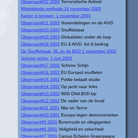
Observant#22 2004
Terroristische Activist
Misleidende methode 14 november 2003
Keizer in lompen, 1 november 2003
Observant#21 2003
Vreemdelingen en de AIVD
Observant#20 2003
Snuffelstaat
Observant#19 2003
Globalisten onder de loep
Observant#18 2003
EU & AIVD, list & bedrog
De Snuffelstaat, NL en de BVD 1 november 2002
Schone schijn, 1 juni 2002
Observant#17 2002
Schone Schijn
Observant#16 2002
EU Europol snuffelen
Observant#15 2002
Politie betaalt studie
Observant#14 2002
Op jacht naar links
Observant#13 2002
IMSI DNA BVD kip
Observant#12 2002
De vader van de bruid
Observant#11 2001
War on Terror
Observant#10 2001
Europa tegen demonstranten
Observant#9 2001
Burenruzie en oliegiganten
Observant#8 2001
Veiligheid en zekerheid
Observant#7 2001
Camus Echelon Greenpeace