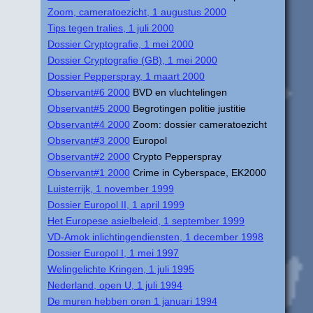
Zoom, cameratoezicht, 1 augustus 2000
Tips tegen tralies, 1 juli 2000
Dossier Cryptografie, 1 mei 2000
Dossier Cryptografie (GB), 1 mei 2000
Dossier Pepperspray, 1 maart 2000
Observant#6 2000
BVD en vluchtelingen
Observant#5 2000
Begrotingen politie justitie
Observant#4 2000
Zoom: dossier cameratoezicht
Observant#3 2000
Europol
Observant#2 2000
Crypto Pepperspray
Observant#1 2000
Crime in Cyberspace, EK2000
Luisterrijk, 1 november 1999
Dossier Europol II, 1 april 1999
Het Europese asielbeleid, 1 september 1999
VD-Amok inlichtingendiensten, 1 december 1998
Dossier Europol I, 1 mei 1997
Welingelichte Kringen, 1 juli 1995
Nederland, open U, 1 juli 1994
De muren hebben oren 1 januari 1994