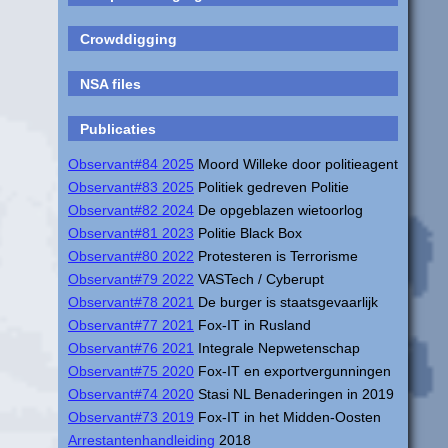
Crowddigging
NSA files
Publicaties
Observant#84 2025
Moord Willeke door politieagent
Observant#83 2025
Politiek gedreven Politie
Observant#82 2024
De opgeblazen wietoorlog
Observant#81 2023
Politie Black Box
Observant#80 2022
Protesteren is Terrorisme
Observant#79 2022
VASTech / Cyberupt
Observant#78 2021
De burger is staatsgevaarlijk
Observant#77 2021
Fox-IT in Rusland
Observant#76 2021
Integrale Nepwetenschap
Observant#75 2020
Fox-IT en exportvergunningen
Observant#74 2020
Stasi NL Benaderingen in 2019
Observant#73 2019
Fox-IT in het Midden-Oosten
Arrestantenhandleiding
2018