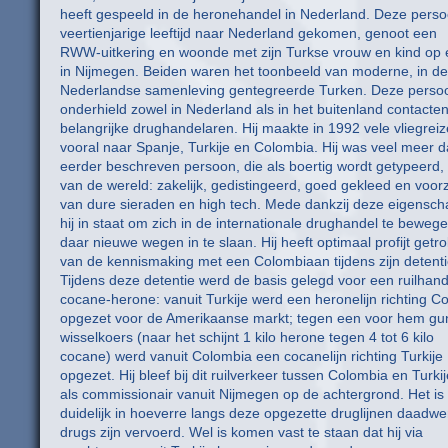
heeft gespeeld in de heronehandel in Nederland. Deze perso
veertienjarige leeftijd naar Nederland gekomen, genoot een
RWW-uitkering en woonde met zijn Turkse vrouw en kind op e
in Nijmegen. Beiden waren het toonbeeld van moderne, in de
Nederlandse samenleving gentegreerde Turken. Deze perso
onderhield zowel in Nederland als in het buitenland contacte
belangrijke drughandelaren. Hij maakte in 1992 vele vliegreiz
vooral naar Spanje, Turkije en Colombia. Hij was veel meer 
eerder beschreven persoon, die als boertig wordt getypeerd
van de wereld: zakelijk, gedistingeerd, goed gekleed en voor
van dure sieraden en high tech. Mede dankzij deze eigensc
hij in staat om zich in de internationale drughandel te beweg
daar nieuwe wegen in te slaan. Hij heeft optimaal profijt getr
van de kennismaking met een Colombiaan tijdens zijn detenti
Tijdens deze detentie werd de basis gelegd voor een ruilhand
cocane-herone: vanuit Turkije werd een heronelijn richting C
opgezet voor de Amerikaanse markt; tegen een voor hem gu
wisselkoers (naar het schijnt 1 kilo herone tegen 4 tot 6 kilo
cocane) werd vanuit Colombia een cocanelijn richting Turkije
opgezet. Hij bleef bij dit ruilverkeer tussen Colombia en Turkij
als commissionair vanuit Nijmegen op de achtergrond. Het is 
duidelijk in hoeverre langs deze opgezette druglijnen daadwer
drugs zijn vervoerd. Wel is komen vast te staan dat hij via