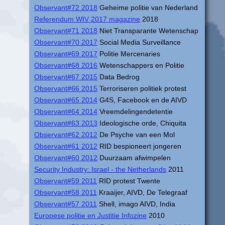
Observant#72 2018
Geheime politie van Nederland
Referendum WIV 2017 magazine
2018
Observant#71 2018
Niet Transparante Wetenschap
Observant#70 2017
Social Media Surveillance
Observant#69 2017
Politie Mercenaries
Observant#68 2016
Wetenschappers en Politie
Observant#67 2015
Data Bedrog
Observant#66 2015
Terroriseren politiek protest
Observant#65 2014
G4S, Facebook en de AIVD
Observant#64 2014
Vreemdelingendetentie
Observant#63 2013
Ideologische orde, Chiquita
Observant#62 2012
De Psyche van een Mol
Observant#61 2012
RID bespioneert jongeren
Observant#60 2012
Duurzaam afwimpelen
Security Industry: Israel - the Netherlands
2011
Observant#59 2011
RID protest Twente
Observant#58 2011
Kraaijer, AIVD, De Telegraaf
Observant#57 2011
Shell, imago AIVD, India
Europese politie en Justitie Infozine
2010