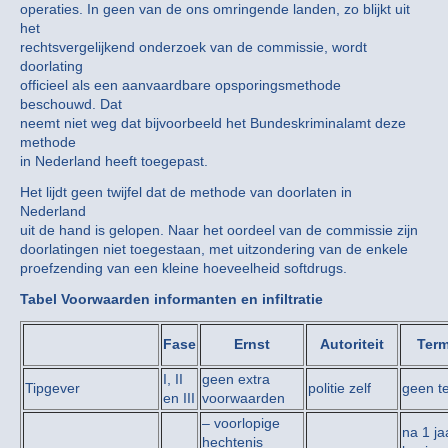
operaties. In geen van de ons omringende landen, zo blijkt uit
het
rechtsvergelijkend onderzoek van de commissie, wordt
doorlating
officieel als een aanvaardbare opsporingsmethode
beschouwd. Dat
neemt niet weg dat bijvoorbeeld het Bundeskriminalamt deze
methode
in Nederland heeft toegepast.
Het lijdt geen twijfel dat de methode van doorlaten in
Nederland
uit de hand is gelopen. Naar het oordeel van de commissie zijn
doorlatingen niet toegestaan, met uitzondering van de enkele
proefzending van een kleine hoeveelheid softdrugs.
Tabel Voorwaarden informanten en infiltratie
Fase
Ernst
Autoriteit
Term
I, II
geen extra
Tipgever
politie zelf
geen t
en III
voorwaarden
– voorlopige
na 1 ja
hechtenis