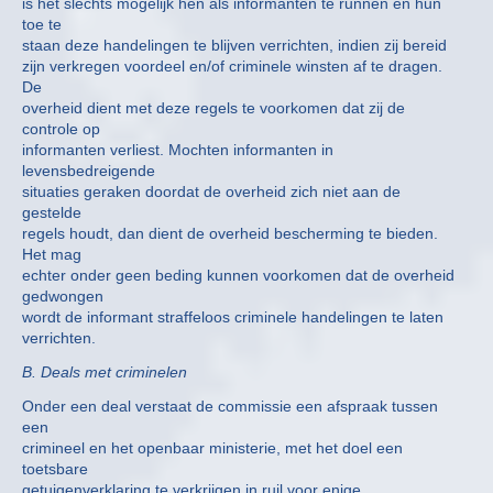
is het slechts mogelijk hen als informanten te runnen en hun
toe te
staan deze handelingen te blijven verrichten, indien zij bereid
zijn verkregen voordeel en/of criminele winsten af te dragen.
De
overheid dient met deze regels te voorkomen dat zij de
controle op
informanten verliest. Mochten informanten in
levensbedreigende
situaties geraken doordat de overheid zich niet aan de
gestelde
regels houdt, dan dient de overheid bescherming te bieden.
Het mag
echter onder geen beding kunnen voorkomen dat de overheid
gedwongen
wordt de informant straffeloos criminele handelingen te laten
verrichten.
B. Deals met criminelen
Onder een deal verstaat de commissie een afspraak tussen
een
crimineel en het openbaar ministerie, met het doel een
toetsbare
getuigenverklaring te verkrijgen in ruil voor enige