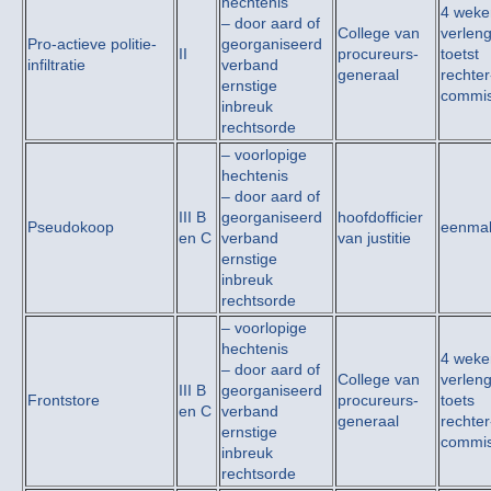
hechtenis
4 weken
– door aard of
College van
verlen
Pro-actieve politie-
georganiseerd
II
procureurs-
toetst
infiltratie
verband
generaal
rechter
ernstige
commis
inbreuk
rechtsorde
– voorlopige
hechtenis
– door aard of
III B
georganiseerd
hoofdofficier
Pseudokoop
eenmal
en C
verband
van justitie
ernstige
inbreuk
rechtsorde
– voorlopige
hechtenis
4 weken
– door aard of
College van
verlen
III B
georganiseerd
Frontstore
procureurs-
toets
en C
verband
generaal
rechter
ernstige
commis
inbreuk
rechtsorde