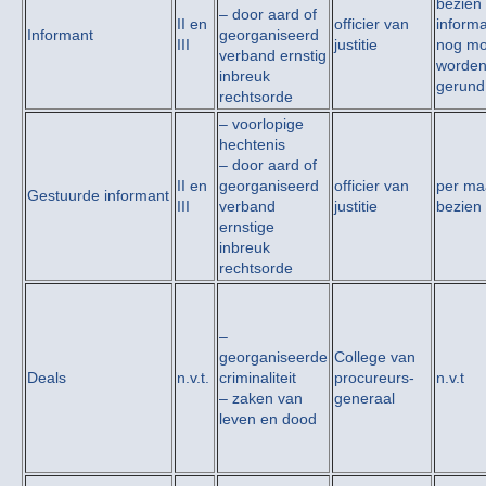
bezien 
– door aard of
II en
officier van
inform
Informant
georganiseerd
III
justitie
nog mo
verband ernstig
worde
inbreuk
gerund
rechtsorde
– voorlopige
hechtenis
– door aard of
II en
georganiseerd
officier van
per ma
Gestuurde informant
III
verband
justitie
bezien
ernstige
inbreuk
rechtsorde
–
georganiseerde
College van
Deals
n.v.t.
criminaliteit
procureurs-
n.v.t
– zaken van
generaal
leven en dood