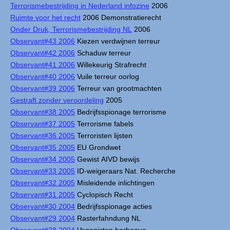
Terrorismebestrijding in Nederland infozine
2006
Ruimte voor het recht
2006 Demonstratierecht
Onder Druk, Terrorismebestrijding NL
2006
Observant#43 2006
Kiezen verdwijnen terreur
Observant#42 2006
Schaduw terreur
Observant#41 2006
Willekeurig Strafrecht
Observant#40 2006
Vuile terreur oorlog
Observant#39 2006
Terreur van grootmachten
Gestraft zonder veroordeling
2005
Observant#38 2005
Bedrijfsspionage terrorisme
Observant#37 2005
Terrorisme fabels
Observant#36 2005
Terroristen lijsten
Observant#35 2005
EU Grondwet
Observant#34 2005
Gewist AIVD bewijs
Observant#33 2005
ID-weigeraars Nat. Recherche
Observant#32 2005
Misleidende inlichtingen
Observant#31 2005
Cyclopisch Recht
Observant#30 2004
Bedrijfsspionage acties
Observant#29 2004
Rasterfahndung NL
Observant#28 2004
Veganisten barbeque