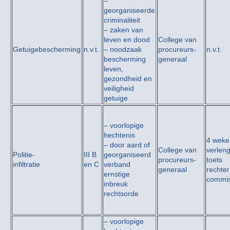
–
georganiseerde
criminaliteit
– zaken van
leven en dood
College van
Getuigebescherming
n.v.t.
– noodzaak
procureurs-
n.v.t.
bescherming
generaal
leven,
gezondheid en
veiligheid
getuige
– voorlopige
hechtenis
4 weke
– door aard of
College van
verlen
Politie-
III B
georganiseerd
procureurs-
toets
infiltratie
en C
verband
generaal
rechter
ernstige
commis
inbreuk
rechtsorde
– voorlopige