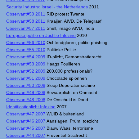
Security Industry: Israel - the Netherlands
2011
Observant#59 2011
RID protest Twente
Observant#58 2011
Kraaijer, AIVD, De Telegraaf
Observant#57 2011
Shell, imago AIVD, India
Europese politie en Justitie Infozine
2010
Observant#56 2010
Ochtendgloren, politie phishing
Observant#55 2010
Politieke Politie
Observant#54 2009
ID-plicht, Demonstratierecht
Observant#53 2009
Haags Fouilleren
Observant#52 2009
200.000 professionals?
Observant#51 2009
Chocolade spionnen
Observant#50 2008
Sloop Deporatiemachine
Observant#49 2008
Bewaarplicht en Onmacht
Observant#48 2008
De Onschuld is Dood
Identificatieplicht Infozine
2007
Observant#47 2007
WUID & buitenland
Observant#46 2007
Aanslagen, Prüm, toezicht
Observant#45 2007
Blauw Waas, terrorisme
Observant#44 2007
Preventief Strafrecht