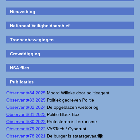
Nieuwsblog
Nationaal Veiligheidsarchief
Troepenbewegingen
Crowddigging
NSA files
Publicaties
Observant#84 2025
Moord Willeke door politieagent
Observant#83 2025
Politiek gedreven Politie
Observant#82 2024
De opgeblazen wietoorlog
Observant#81 2023
Politie Black Box
Observant#80 2022
Protesteren is Terrorisme
Observant#79 2022
VASTech / Cyberupt
Observant#78 2021
De burger is staatsgevaarlijk