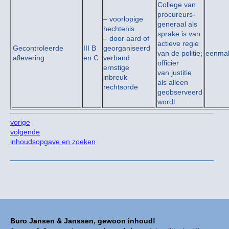
College van
procureurs-
– voorlopige
generaal als
hechtenis
sprake is van
– door aard of
actieve regie
Gecontroleerde
III B
georganiseerd
van de politie;
eenmal
aflevering
en C
verband
officier
ernstige
van justitie
inbreuk
als alleen
rechtsorde
geobserveerd
wordt
vorige
volgende
inhoudsopgave en zoeken
Buro Jansen & Janssen, gewoon inhoud!