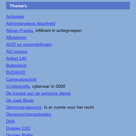
Thema's
Activisten
Administratieve Apartheid
Adrian Franks
, infiltrant in actiegroepen
Afluisteren
AIVD en vreemdelingen
AIZ-proces
Artikel 140
Buitenland
BVD/AIVD
Cameratoezicht
Cryptografie
, cyberwar in 2000
De tragiek van de geheime dienst
De zaak Bosio
Demonstratierecht
, Is er ruimte voor het recht
Dierenrechtenactivisten
DNA
Dossier CICI
Dossier RaRa