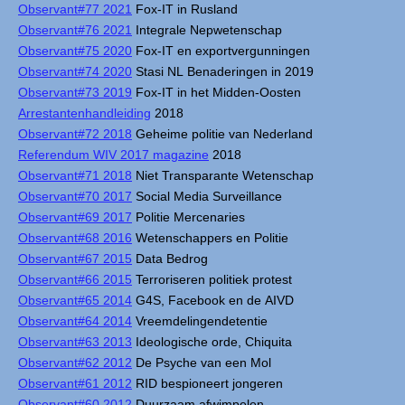
Observant#77 2021
Fox-IT in Rusland
Observant#76 2021
Integrale Nepwetenschap
Observant#75 2020
Fox-IT en exportvergunningen
Observant#74 2020
Stasi NL Benaderingen in 2019
Observant#73 2019
Fox-IT in het Midden-Oosten
Arrestantenhandleiding
2018
Observant#72 2018
Geheime politie van Nederland
Referendum WIV 2017 magazine
2018
Observant#71 2018
Niet Transparante Wetenschap
Observant#70 2017
Social Media Surveillance
Observant#69 2017
Politie Mercenaries
Observant#68 2016
Wetenschappers en Politie
Observant#67 2015
Data Bedrog
Observant#66 2015
Terroriseren politiek protest
Observant#65 2014
G4S, Facebook en de AIVD
Observant#64 2014
Vreemdelingendetentie
Observant#63 2013
Ideologische orde, Chiquita
Observant#62 2012
De Psyche van een Mol
Observant#61 2012
RID bespioneert jongeren
Observant#60 2012
Duurzaam afwimpelen