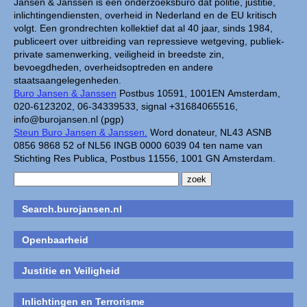
Jansen & Janssen is een onderzoeksburo dat politie, justitie,
inlichtingendiensten, overheid in Nederland en de EU kritisch
volgt. Een grondrechten kollektief dat al 40 jaar, sinds 1984,
publiceert over uitbreiding van repressieve wetgeving, publiek-
private samenwerking, veiligheid in breedste zin,
bevoegdheden, overheidsoptreden en andere
staatsaangelegenheden.
Buro Jansen & Janssen
Postbus 10591, 1001EN Amsterdam,
020-6123202, 06-34339533, signal +31684065516,
info@burojansen.nl (pgp)
Steun Buro Jansen & Janssen.
Word donateur, NL43 ASNB
0856 9868 52 of NL56 INGB 0000 6039 04 ten name van
Stichting Res Publica, Postbus 11556, 1001 GN Amsterdam.
Search.burojansen.nl
Openbaarheid
Justitie en Veiligheid
Inlichtingen en Terrorisme