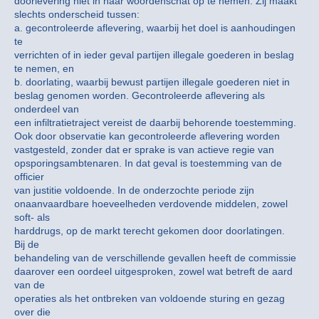
doorlevering niet in haar woordenschat op te nemen. Zij maakt
slechts onderscheid tussen:
a. gecontroleerde aflevering, waarbij het doel is aanhoudingen
te
verrichten of in ieder geval partijen illegale goederen in beslag
te nemen, en
b. doorlating, waarbij bewust partijen illegale goederen niet in
beslag genomen worden. Gecontroleerde aflevering als
onderdeel van
een infiltratietraject vereist de daarbij behorende toestemming.
Ook door observatie kan gecontroleerde aflevering worden
vastgesteld, zonder dat er sprake is van actieve regie van
opsporingsambtenaren. In dat geval is toestemming van de
officier
van justitie voldoende. In de onderzochte periode zijn
onaanvaardbare hoeveelheden verdovende middelen, zowel
soft- als
harddrugs, op de markt terecht gekomen door doorlatingen.
Bij de
behandeling van de verschillende gevallen heeft de commissie
daarover een oordeel uitgesproken, zowel wat betreft de aard
van de
operaties als het ontbreken van voldoende sturing en gezag
over die