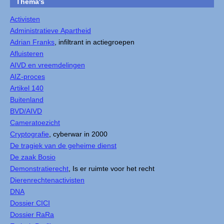
Thema's
Activisten
Administratieve Apartheid
Adrian Franks
, infiltrant in actiegroepen
Afluisteren
AIVD en vreemdelingen
AIZ-proces
Artikel 140
Buitenland
BVD/AIVD
Cameratoezicht
Cryptografie
, cyberwar in 2000
De tragiek van de geheime dienst
De zaak Bosio
Demonstratierecht
, Is er ruimte voor het recht
Dierenrechtenactivisten
DNA
Dossier CICI
Dossier RaRa