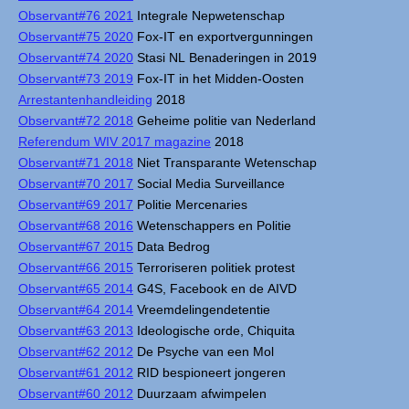
Observant#76 2021
Integrale Nepwetenschap
Observant#75 2020
Fox-IT en exportvergunningen
Observant#74 2020
Stasi NL Benaderingen in 2019
Observant#73 2019
Fox-IT in het Midden-Oosten
Arrestantenhandleiding
2018
Observant#72 2018
Geheime politie van Nederland
Referendum WIV 2017 magazine
2018
Observant#71 2018
Niet Transparante Wetenschap
Observant#70 2017
Social Media Surveillance
Observant#69 2017
Politie Mercenaries
Observant#68 2016
Wetenschappers en Politie
Observant#67 2015
Data Bedrog
Observant#66 2015
Terroriseren politiek protest
Observant#65 2014
G4S, Facebook en de AIVD
Observant#64 2014
Vreemdelingendetentie
Observant#63 2013
Ideologische orde, Chiquita
Observant#62 2012
De Psyche van een Mol
Observant#61 2012
RID bespioneert jongeren
Observant#60 2012
Duurzaam afwimpelen