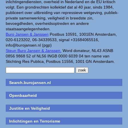
inlichtingendiensten, overheid in Nederland en de EU kritisch
volgt. Een grondrechten kollektief dat al 40 jaar, sinds 1984,
publiceert over uitbreiding van repressieve wetgeving, publiek-
private samenwerking, veiligheid in breedste zin,
bevoegdheden, overheidsoptreden en andere
staatsaangelegenheden.
Buro Jansen & Janssen
Postbus 10591, 1001EN Amsterdam,
020-6123202, 06-34339533, signal +31684065516,
info@burojansen.nl (pgp)
Steun Buro Jansen & Janssen.
Word donateur, NL43 ASNB
0856 9868 52 of NL56 INGB 0000 6039 04 ten name van
Stichting Res Publica, Postbus 11556, 1001 GN Amsterdam.
Search.burojansen.nl
Openbaarheid
Justitie en Veiligheid
Inlichtingen en Terrorisme