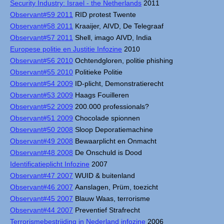
Security Industry: Israel - the Netherlands
2011
Observant#59 2011
RID protest Twente
Observant#58 2011
Kraaijer, AIVD, De Telegraaf
Observant#57 2011
Shell, imago AIVD, India
Europese politie en Justitie Infozine
2010
Observant#56 2010
Ochtendgloren, politie phishing
Observant#55 2010
Politieke Politie
Observant#54 2009
ID-plicht, Demonstratierecht
Observant#53 2009
Haags Fouilleren
Observant#52 2009
200.000 professionals?
Observant#51 2009
Chocolade spionnen
Observant#50 2008
Sloop Deporatiemachine
Observant#49 2008
Bewaarplicht en Onmacht
Observant#48 2008
De Onschuld is Dood
Identificatieplicht Infozine
2007
Observant#47 2007
WUID & buitenland
Observant#46 2007
Aanslagen, Prüm, toezicht
Observant#45 2007
Blauw Waas, terrorisme
Observant#44 2007
Preventief Strafrecht
Terrorismebestrijding in Nederland infozine
2006