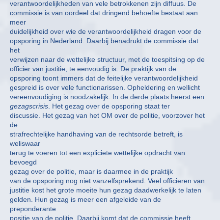
verantwoordelijkheden van vele betrokkenen zijn diffuus. De
commissie is van oordeel dat dringend behoefte bestaat aan
meer
duidelijkheid over wie de verantwoordelijkheid dragen voor de
opsporing in Nederland. Daarbij benadrukt de commissie dat
het
verwijzen naar de wettelijke structuur, met de toespitsing op de
officier van justitie, te eenvoudig is. De praktijk van de
opsporing toont immers dat de feitelijke verantwoordelijkheid
gespreid is over vele functionarissen. Opheldering en wellicht
vereenvoudiging is noodzakelijk. In de derde plaats heerst een
gezagscrisis
. Het gezag over de opsporing staat ter
discussie. Het gezag van het OM over de politie, voorzover het
de
strafrechtelijke handhaving van de rechtsorde betreft, is
weliswaar
terug te voeren tot een expliciete wettelijke opdracht van
bevoegd
gezag over de politie, maar is daarmee in de praktijk
van de opsporing nog niet vanzelfsprekend. Veel officieren van
justitie kost het grote moeite hun gezag daadwerkelijk te laten
gelden. Hun gezag is meer een afgeleide van de
preponderante
positie van de politie. Daarbij komt dat de commissie heeft