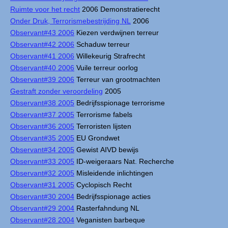
Ruimte voor het recht
2006 Demonstratierecht
Onder Druk, Terrorismebestrijding NL
2006
Observant#43 2006
Kiezen verdwijnen terreur
Observant#42 2006
Schaduw terreur
Observant#41 2006
Willekeurig Strafrecht
Observant#40 2006
Vuile terreur oorlog
Observant#39 2006
Terreur van grootmachten
Gestraft zonder veroordeling
2005
Observant#38 2005
Bedrijfsspionage terrorisme
Observant#37 2005
Terrorisme fabels
Observant#36 2005
Terroristen lijsten
Observant#35 2005
EU Grondwet
Observant#34 2005
Gewist AIVD bewijs
Observant#33 2005
ID-weigeraars Nat. Recherche
Observant#32 2005
Misleidende inlichtingen
Observant#31 2005
Cyclopisch Recht
Observant#30 2004
Bedrijfsspionage acties
Observant#29 2004
Rasterfahndung NL
Observant#28 2004
Veganisten barbeque