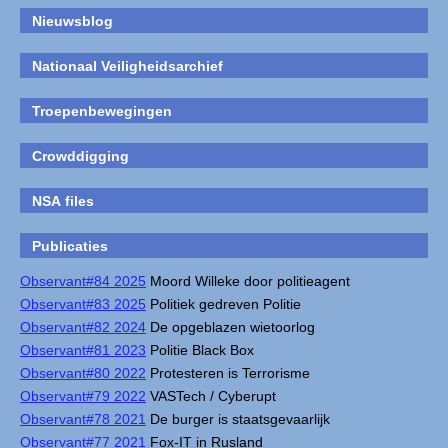
Nieuwsblog
Nationaal Veiligheidsarchief
Troepenbewegingen
Crowddigging
NSA files
Publicaties
Observant#84 2025
Moord Willeke door politieagent
Observant#83 2025
Politiek gedreven Politie
Observant#82 2024
De opgeblazen wietoorlog
Observant#81 2023
Politie Black Box
Observant#80 2022
Protesteren is Terrorisme
Observant#79 2022
VASTech / Cyberupt
Observant#78 2021
De burger is staatsgevaarlijk
Observant#77 2021
Fox-IT in Rusland