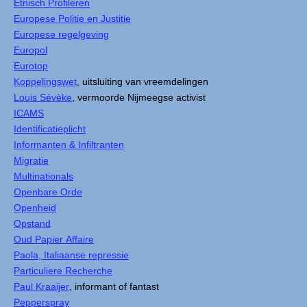
Etnisch Profileren
Europese Politie en Justitie
Europese regelgeving
Europol
Eurotop
Koppelingswet
, uitsluiting van vreemdelingen
Louis Sévèke
, vermoorde Nijmeegse activist
ICAMS
Identificatieplicht
Informanten & Infiltranten
Migratie
Multinationals
Openbare Orde
Openheid
Opstand
Oud Papier Affaire
Paola, Italiaanse repressie
Particuliere Recherche
Paul Kraaijer
, informant of fantast
Pepperspray