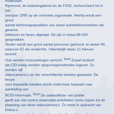
Rotterdam
Rijnmond, de belastingdienst en de FIOD, rechercheert tot in
het
voorjaar 1995 op de criminele organisatie. Hierbij wordt een
groot
aantal telefoongesprekken van zowel autotelefoonverkeer als
gewone
telefoons en faxen afgetapt. Dit zijn in totaal 88.424
gesprekken.
Verder wordt een groot aantal personen gehoord, te weten 94,
waarvan 62 als verdachte. Uiteindelijk staan 11 hiervan
terecht.
Noot
Ook worden huiszoekingen verricht.
Zowel tactisch
als CID-matig worden opsporingsmethoden ingezet. Zo
worden vijf
videocamera’s op vier verschillende lokaties geplaatst. De
keuze
voor bepaalde lokaties wordt ondermeer bepaald naar
aanleiding van
Noot
RCID-informatie.
De zaaksofficier van justitie
geeft aan dat contra-observatie-activiteiten soms nopen tot de
plaatsing van deze videocamera’s. Zo moet in opdracht van
Kobus L.