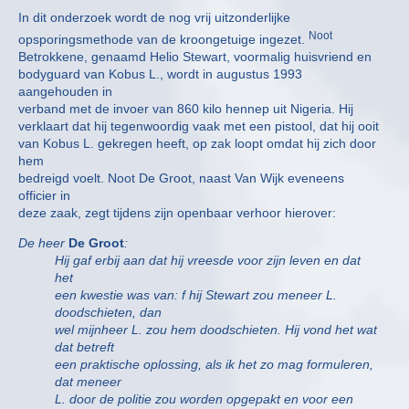
In dit onderzoek wordt de nog vrij uitzonderlijke
Noot
opsporingsmethode van de kroongetuige ingezet.
Betrokkene, genaamd Helio Stewart, voormalig huisvriend en
bodyguard van Kobus L., wordt in augustus 1993
aangehouden in
verband met de invoer van 860 kilo hennep uit Nigeria. Hij
verklaart dat hij tegenwoordig vaak met een pistool, dat hij ooit
van Kobus L. gekregen heeft, op zak loopt omdat hij zich door
hem
bedreigd voelt. Noot De Groot, naast Van Wijk eveneens
officier in
deze zaak, zegt tijdens zijn openbaar verhoor hierover:
De heer
De Groot
:
Hij gaf erbij aan dat hij vreesde voor zijn leven en dat
het
een kwestie was van: f hij Stewart zou meneer L.
doodschieten, dan
wel mijnheer L. zou hem doodschieten. Hij vond het wat
dat betreft
een praktische oplossing, als ik het zo mag formuleren,
dat meneer
L. door de politie zou worden opgepakt en voor een