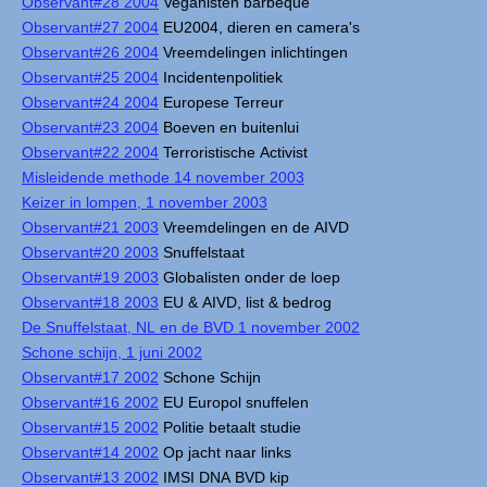
Observant#28 2004
Veganisten barbeque
Observant#27 2004
EU2004, dieren en camera's
Observant#26 2004
Vreemdelingen inlichtingen
Observant#25 2004
Incidentenpolitiek
Observant#24 2004
Europese Terreur
Observant#23 2004
Boeven en buitenlui
Observant#22 2004
Terroristische Activist
Misleidende methode 14 november 2003
Keizer in lompen, 1 november 2003
Observant#21 2003
Vreemdelingen en de AIVD
Observant#20 2003
Snuffelstaat
Observant#19 2003
Globalisten onder de loep
Observant#18 2003
EU & AIVD, list & bedrog
De Snuffelstaat, NL en de BVD 1 november 2002
Schone schijn, 1 juni 2002
Observant#17 2002
Schone Schijn
Observant#16 2002
EU Europol snuffelen
Observant#15 2002
Politie betaalt studie
Observant#14 2002
Op jacht naar links
Observant#13 2002
IMSI DNA BVD kip