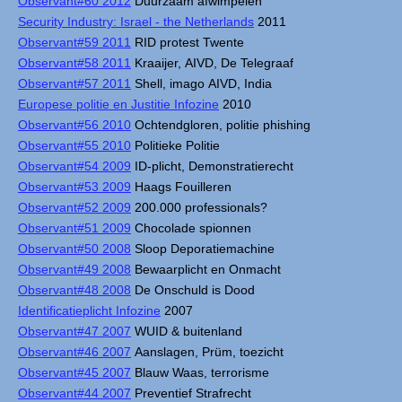
Observant#60 2012
Duurzaam afwimpelen
Security Industry: Israel - the Netherlands
2011
Observant#59 2011
RID protest Twente
Observant#58 2011
Kraaijer, AIVD, De Telegraaf
Observant#57 2011
Shell, imago AIVD, India
Europese politie en Justitie Infozine
2010
Observant#56 2010
Ochtendgloren, politie phishing
Observant#55 2010
Politieke Politie
Observant#54 2009
ID-plicht, Demonstratierecht
Observant#53 2009
Haags Fouilleren
Observant#52 2009
200.000 professionals?
Observant#51 2009
Chocolade spionnen
Observant#50 2008
Sloop Deporatiemachine
Observant#49 2008
Bewaarplicht en Onmacht
Observant#48 2008
De Onschuld is Dood
Identificatieplicht Infozine
2007
Observant#47 2007
WUID & buitenland
Observant#46 2007
Aanslagen, Prüm, toezicht
Observant#45 2007
Blauw Waas, terrorisme
Observant#44 2007
Preventief Strafrecht