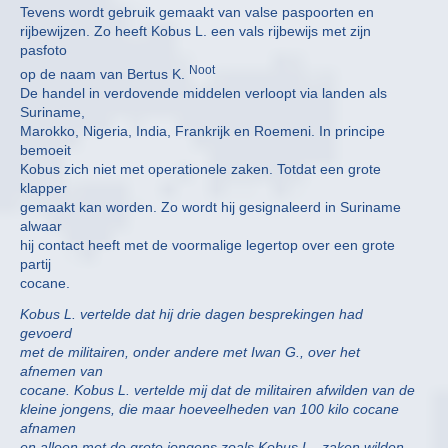
Tevens wordt gebruik gemaakt van valse paspoorten en
rijbewijzen. Zo heeft Kobus L. een vals rijbewijs met zijn
pasfoto
Noot
op de naam van Bertus K.
De handel in verdovende middelen verloopt via landen als
Suriname,
Marokko, Nigeria, India, Frankrijk en Roemeni. In principe
bemoeit
Kobus zich niet met operationele zaken. Totdat een grote
klapper
gemaakt kan worden. Zo wordt hij gesignaleerd in Suriname
alwaar
hij contact heeft met de voormalige legertop over een grote
partij
cocane.
Kobus L. vertelde dat hij drie dagen besprekingen had
gevoerd
met de militairen, onder andere met Iwan G., over het
afnemen van
cocane. Kobus L. vertelde mij dat de militairen afwilden van de
kleine jongens, die maar hoeveelheden van 100 kilo cocane
afnamen
en alleen met de grote jongens zoals Kobus L., zaken wilden