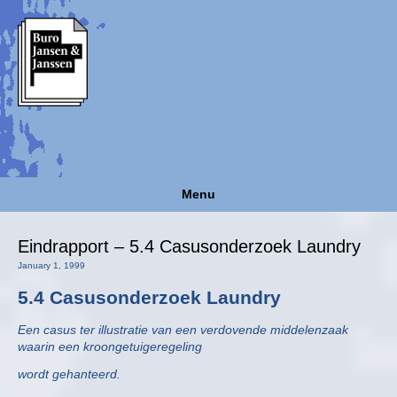
Menu
Eindrapport – 5.4 Casusonderzoek Laundry
January 1, 1999
5.4 Casusonderzoek Laundry
Een casus ter illustratie van een verdovende middelenzaak
waarin een kroongetuigeregeling
wordt gehanteerd.