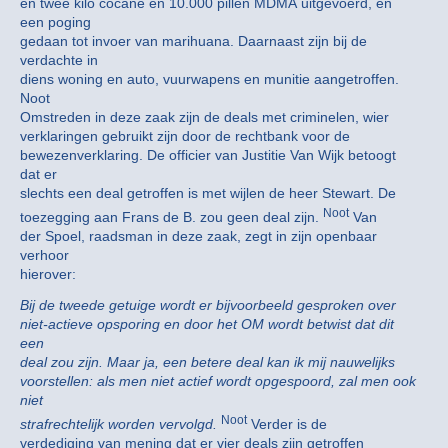
en twee kilo cocane en 10.000 pillen MDMA uitgevoerd, en
een poging
gedaan tot invoer van marihuana. Daarnaast zijn bij de
verdachte in
diens woning en auto, vuurwapens en munitie aangetroffen.
Noot
Omstreden in deze zaak zijn de deals met criminelen, wier
verklaringen gebruikt zijn door de rechtbank voor de
bewezenverklaring. De officier van Justitie Van Wijk betoogt
dat er
slechts een deal getroffen is met wijlen de heer Stewart. De
Noot
toezegging aan Frans de B. zou geen deal zijn.
Van
der Spoel, raadsman in deze zaak, zegt in zijn openbaar
verhoor
hierover:
Bij de tweede getuige wordt er bijvoorbeeld gesproken over
niet-actieve opsporing en door het OM wordt betwist dat dit
een
deal zou zijn. Maar ja, een betere deal kan ik mij nauwelijks
voorstellen: als men niet actief wordt opgespoord, zal men ook
niet
Noot
strafrechtelijk worden vervolgd.
Verder is de
verdediging van mening dat er vier deals zijn getroffen