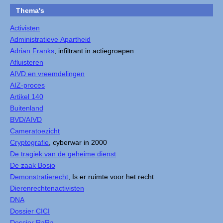
Thema's
Activisten
Administratieve Apartheid
Adrian Franks
, infiltrant in actiegroepen
Afluisteren
AIVD en vreemdelingen
AIZ-proces
Artikel 140
Buitenland
BVD/AIVD
Cameratoezicht
Cryptografie
, cyberwar in 2000
De tragiek van de geheime dienst
De zaak Bosio
Demonstratierecht
, Is er ruimte voor het recht
Dierenrechtenactivisten
DNA
Dossier CICI
Dossier RaRa