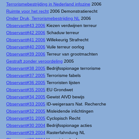
Terrorismebestrijding in Nederland infozine
2006
Ruimte voor het recht
2006 Demonstratierecht
Onder Druk, Terrorismebestrijding NL
2006
Observant#43 2006
Kiezen verdwijnen terreur
Observant#42 2006
Schaduw terreur
Observant#41 2006
Willekeurig Strafrecht
Observant#40 2006
Vuile terreur oorlog
Observant#39 2006
Terreur van grootmachten
Gestraft zonder veroordeling
2005
Observant#38 2005
Bedrijfsspionage terrorisme
Observant#37 2005
Terrorisme fabels
Observant#36 2005
Terroristen lijsten
Observant#35 2005
EU Grondwet
Observant#34 2005
Gewist AIVD bewijs
Observant#33 2005
ID-weigeraars Nat. Recherche
Observant#32 2005
Misleidende inlichtingen
Observant#31 2005
Cyclopisch Recht
Observant#30 2004
Bedrijfsspionage acties
Observant#29 2004
Rasterfahndung NL