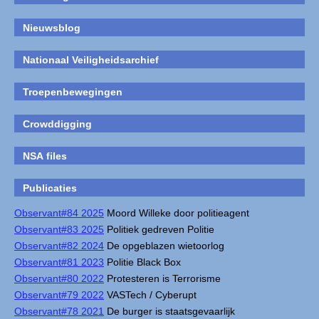
Nieuwsblog
Nationaal Veiligheidsarchief
Troepenbewegingen
Crowddigging
NSA files
Publicaties
Observant#84 2025
Moord Willeke door politieagent
Observant#83 2025
Politiek gedreven Politie
Observant#82 2024
De opgeblazen wietoorlog
Observant#81 2023
Politie Black Box
Observant#80 2022
Protesteren is Terrorisme
Observant#79 2022
VASTech / Cyberupt
Observant#78 2021
De burger is staatsgevaarlijk