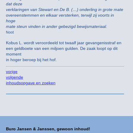
dat deze
verklaringen van Stewart en De B. (…) onderling in grote mate
overeenstemmen en elkaar versterken, terwijl zij voorts in
hoge
mate steun vinden in ander gebezigd bewijsmateriaal.
Noot
Kobus L. wordt veroordeeld tot twaalf jaar gevangenisstraf en
een geldboete van een miljoen gulden. De zaak loopt op dit
moment
in hoger beroep bij het hof.
vorige
volgende
inhoudsopgave en zoeken
Buro Jansen & Janssen, gewoon inhoud!