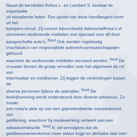
Naast de kernleden Kobus L. en Lambert S. bestaat de
organisatie
uit wisselende leden. Een aantal van deze handlangers komt
uit het
kampers-circuit. Zij runnen bijvoorbeeld dekmantelfirma’s of
vervoeren verdovende middelen met speciaal voor dit doel
Noot
aangeschafte auto’s.
Ook worden regelmatig
vrachtauto’s van respectabele autoverhuurmaatschappijen
gehuurd
Noot
waarmee de verdovende middelen vervoerd worden.
De
vrouwen binnen de groep vervullen over het algemeen de rol
van
intermediair en meldkamer. Zij leggen de verbindingen tussen
de
Noot
diverse personen tijdens de operaties.
De
bedrijfsvoering wordt ondersteund door diverse adviseurs. Zo
maakt
een notaris akte op van een gepretendeerde overeenkomst
van
geldlening, waardoor hij medewerking verleent aan een
Noot
witwasconstructie.
N. wil vervolgens dat de
geldleenovereenkomst meer status krijgt en derhalve laat men