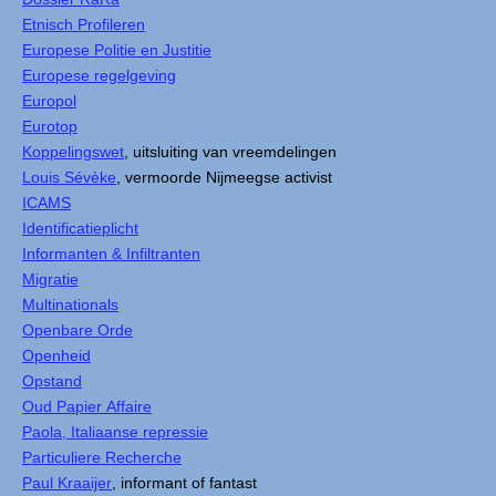
Etnisch Profileren
Europese Politie en Justitie
Europese regelgeving
Europol
Eurotop
Koppelingswet
, uitsluiting van vreemdelingen
Louis Sévèke
, vermoorde Nijmeegse activist
ICAMS
Identificatieplicht
Informanten & Infiltranten
Migratie
Multinationals
Openbare Orde
Openheid
Opstand
Oud Papier Affaire
Paola, Italiaanse repressie
Particuliere Recherche
Paul Kraaijer
, informant of fantast