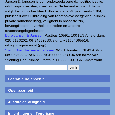
Jansen & Janssen is een onderzoeksburo dat politie, justitie,
inlichtingendiensten, overheid in Nederland en de EU kritisch
volgt. Een grondrechten kollektief dat al 40 jaar, sinds 1984,
publiceert over uitbreiding van repressieve wetgeving, publiek-
private samenwerking, veiligheid in breedste zin,
bevoegdheden, overheidsoptreden en andere
staatsaangelegenheden.
Buro Jansen & Janssen
Postbus 10591, 1001EN Amsterdam,
020-6123202, 06-34339533, signal +31684065516,
info@burojansen.nl (pgp)
Steun Buro Jansen & Janssen.
Word donateur, NL43 ASNB
0856 9868 52 of NL56 INGB 0000 6039 04 ten name van
Stichting Res Publica, Postbus 11556, 1001 GN Amsterdam.
Search.burojansen.nl
Openbaarheid
Justitie en Veiligheid
Inlichtingen en Terrorisme