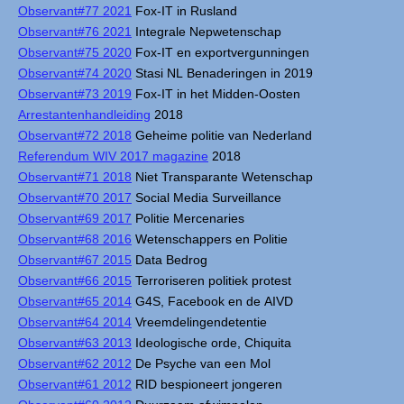
Observant#77 2021
Fox-IT in Rusland
Observant#76 2021
Integrale Nepwetenschap
Observant#75 2020
Fox-IT en exportvergunningen
Observant#74 2020
Stasi NL Benaderingen in 2019
Observant#73 2019
Fox-IT in het Midden-Oosten
Arrestantenhandleiding
2018
Observant#72 2018
Geheime politie van Nederland
Referendum WIV 2017 magazine
2018
Observant#71 2018
Niet Transparante Wetenschap
Observant#70 2017
Social Media Surveillance
Observant#69 2017
Politie Mercenaries
Observant#68 2016
Wetenschappers en Politie
Observant#67 2015
Data Bedrog
Observant#66 2015
Terroriseren politiek protest
Observant#65 2014
G4S, Facebook en de AIVD
Observant#64 2014
Vreemdelingendetentie
Observant#63 2013
Ideologische orde, Chiquita
Observant#62 2012
De Psyche van een Mol
Observant#61 2012
RID bespioneert jongeren