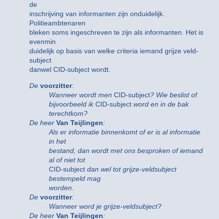
de
inschrijving van informanten zijn onduidelijk.
Politieambtenaren
bleken soms ingeschreven te zijn als informanten. Het is
evenmin
duidelijk op basis van welke criteria iemand grijze veld-
subject
danwel CID-subject wordt.
De
voorzitter
:
Wanneer wordt men
CID-subject
? Wie beslist of
bijvoorbeeld ik
CID-subject
word en in de bak
terechtkom?
De heer
Van Teijlingen
:
Als er informatie binnenkomt of er is al informatie
in het
bestand, dan wordt met ons besproken of iemand
al of niet tot
CID-subject
dan wel tot grijze-veldsubject
bestempeld mag
worden.
De
voorzitter
:
Wanneer word je grijze-veldsubject?
De heer
Van Teijlingen
: