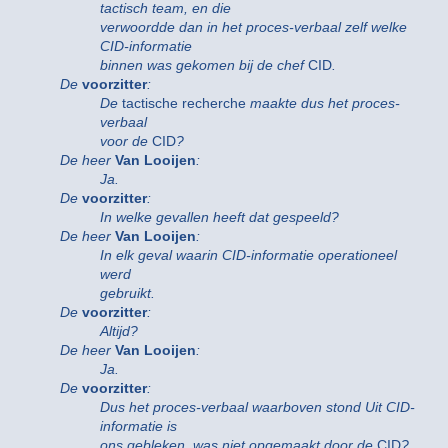
tactisch team, en die
verwoordde dan in het proces-verbaal zelf welke
CID-informatie
binnen was gekomen bij de chef
CID
.
De
voorzitter
:
De
tactische recherche
maakte dus het proces-
verbaal
voor de
CID
?
De heer
Van Looijen
:
Ja.
De
voorzitter
:
In welke gevallen heeft dat gespeeld?
De heer
Van Looijen
:
In elk geval waarin CID-informatie operationeel
werd
gebruikt.
De
voorzitter
:
Altijd?
De heer
Van Looijen
:
Ja.
De
voorzitter
:
Dus het proces-verbaal waarboven stond Uit CID-
informatie is
ons gebleken, was niet opgemaakt door de
CID
?