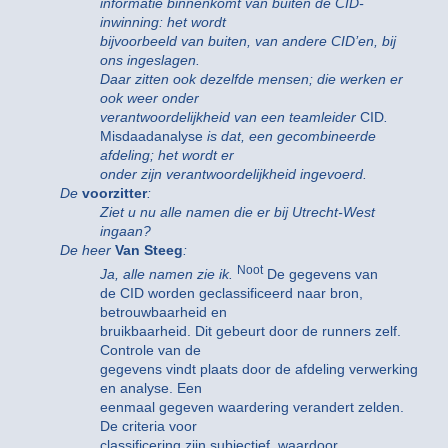
informatie binnenkomt van buiten de CID-
inwinning: het wordt
bijvoorbeeld van buiten, van andere CID’en, bij
ons ingeslagen.
Daar zitten ook dezelfde mensen; die werken er
ook weer onder
verantwoordelijkheid van een teamleider
CID
.
Misdaadanalyse
is dat, een gecombineerde
afdeling; het wordt er
onder zijn verantwoordelijkheid ingevoerd.
De
voorzitter
:
Ziet u nu alle namen die er bij Utrecht-West
ingaan?
De heer
Van Steeg
:
Noot
Ja, alle namen zie ik.
De gegevens van
de CID worden geclassificeerd naar bron,
betrouwbaarheid en
bruikbaarheid. Dit gebeurt door de runners zelf.
Controle van de
gegevens vindt plaats door de afdeling verwerking
en analyse. Een
eenmaal gegeven waardering verandert zelden.
De criteria voor
classificering zijn subjectief, waardoor