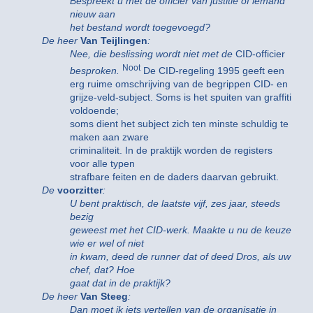
Bespreekt u met de officier van justitie of iemand
nieuw aan
het bestand wordt toegevoegd?
De heer
Van Teijlingen
:
Nee, die beslissing wordt niet met de
CID-officier
Noot
besproken.
De CID-regeling 1995 geeft een
erg ruime omschrijving van de begrippen CID- en
grijze-veld-subject. Soms is het spuiten van graffiti
voldoende;
soms dient het subject zich ten minste schuldig te
maken aan zware
criminaliteit. In de praktijk worden de registers
voor alle typen
strafbare feiten en de daders daarvan gebruikt.
De
voorzitter
:
U bent praktisch, de laatste vijf, zes jaar, steeds
bezig
geweest met het CID-werk. Maakte u nu de keuze
wie er wel of niet
in kwam, deed de runner dat of deed Dros, als uw
chef, dat? Hoe
gaat dat in de praktijk?
De heer
Van Steeg
:
Dan moet ik iets vertellen van de organisatie in