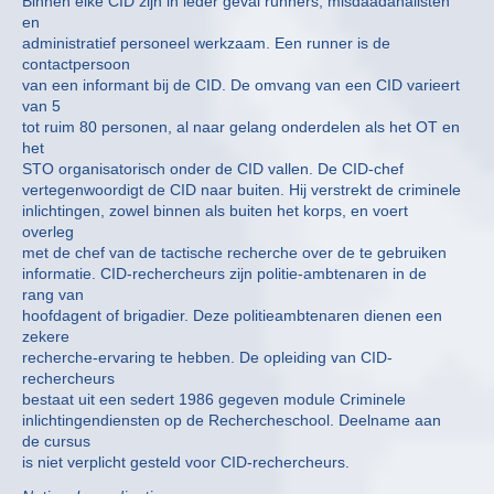
Binnen elke CID zijn in ieder geval runners, misdaadanalisten
en
administratief personeel werkzaam. Een runner is de
contactpersoon
van een informant bij de CID. De omvang van een CID varieert
van 5
tot ruim 80 personen, al naar gelang onderdelen als het OT en
het
STO organisatorisch onder de CID vallen. De CID-chef
vertegenwoordigt de CID naar buiten. Hij verstrekt de criminele
inlichtingen, zowel binnen als buiten het korps, en voert
overleg
met de chef van de tactische recherche over de te gebruiken
informatie. CID-rechercheurs zijn politie-ambtenaren in de
rang van
hoofdagent of brigadier. Deze politieambtenaren dienen een
zekere
recherche-ervaring te hebben. De opleiding van CID-
rechercheurs
bestaat uit een sedert 1986 gegeven module Criminele
inlichtingendiensten op de Rechercheschool. Deelname aan
de cursus
is niet verplicht gesteld voor CID-rechercheurs.