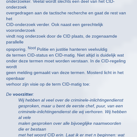
onderzoeker. Veelal wordt slechts een deel van het CID-
onderzoek
overgedragen aan de tactische recherche en gaat de rest van
het
CID-onderzoek verder. Ook naast een gerechtelijk
vooronderzoek
vindt nog onderzoek door de CID plaats, de zogenaamde
parallelle
Noot
opsporing.
Politie en justitie hanteren veelvuldig
de termen CID-status en CID-matig. Niet altijd is duidelijk wat
onder deze termen moet worden verstaan. In de CID-regeling
wordt
geen melding gemaakt van deze termen. Mosterd licht in het
openbaar
verhoor zijn visie op de term CID-matig toe:
De
voorzitter
:
Wij hebben al veel over de criminele-inlichtingendienst
gesproken, maar u bent de eerste chef, puur, van een
criminele-inlichtingendienst die wij verhoren. Wij hebben
al vele
malen gesproken over alle bijvoeglijke naamwoorden
die er bestaan
met het woord
CID
erin. Laat ik er met n beginnen: wat