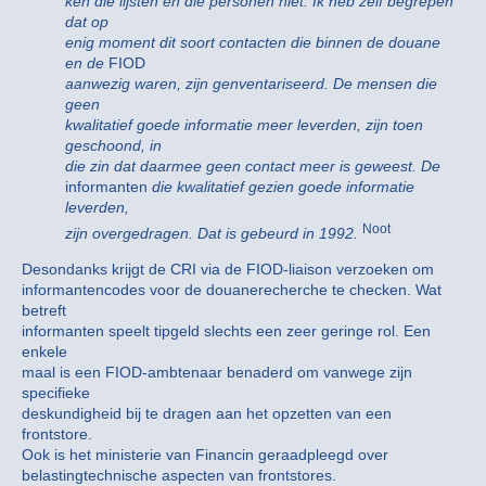
ken die lijsten en die personen niet. Ik heb zelf begrepen
dat op
enig moment dit soort contacten die binnen de douane
en de
FIOD
aanwezig waren, zijn genventariseerd. De mensen die
geen
kwalitatief goede informatie meer leverden, zijn toen
geschoond, in
die zin dat daarmee geen contact meer is geweest. De
informanten
die kwalitatief gezien goede informatie
leverden,
Noot
zijn overgedragen. Dat is gebeurd in 1992.
Desondanks krijgt de CRI via de FIOD-liaison verzoeken om
informantencodes voor de douanerecherche te checken. Wat
betreft
informanten speelt tipgeld slechts een zeer geringe rol. Een
enkele
maal is een FIOD-ambtenaar benaderd om vanwege zijn
specifieke
deskundigheid bij te dragen aan het opzetten van een
frontstore.
Ook is het ministerie van Financin geraadpleegd over
belastingtechnische aspecten van frontstores.