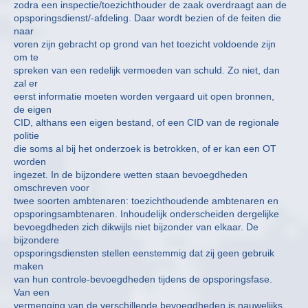
zodra een inspectie/toezichthouder de zaak overdraagt aan de
opsporingsdienst/-afdeling. Daar wordt bezien of de feiten die
naar
voren zijn gebracht op grond van het toezicht voldoende zijn
om te
spreken van een redelijk vermoeden van schuld. Zo niet, dan
zal er
eerst informatie moeten worden vergaard uit open bronnen,
de eigen
CID, althans een eigen bestand, of een CID van de regionale
politie
die soms al bij het onderzoek is betrokken, of er kan een OT
worden
ingezet. In de bijzondere wetten staan bevoegdheden
omschreven voor
twee soorten ambtenaren: toezichthoudende ambtenaren en
opsporingsambtenaren. Inhoudelijk onderscheiden dergelijke
bevoegdheden zich dikwijls niet bijzonder van elkaar. De
bijzondere
opsporingsdiensten stellen eenstemmig dat zij geen gebruik
maken
van hun controle-bevoegdheden tijdens de opsporingsfase.
Van een
vermenging van de verschillende bevoegdheden is nauwelijks