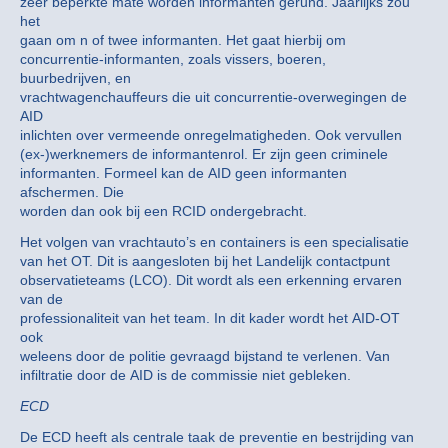
zeer beperkte mate worden informanten gerund. Jaarlijks zou
het
gaan om n of twee informanten. Het gaat hierbij om
concurrentie-informanten, zoals vissers, boeren,
buurbedrijven, en
vrachtwagenchauffeurs die uit concurrentie-overwegingen de
AID
inlichten over vermeende onregelmatigheden. Ook vervullen
(ex-)werknemers de informantenrol. Er zijn geen criminele
informanten. Formeel kan de AID geen informanten
afschermen. Die
worden dan ook bij een RCID ondergebracht.
Het volgen van vrachtauto’s en containers is een specialisatie
van het OT. Dit is aangesloten bij het Landelijk contactpunt
observatieteams (LCO). Dit wordt als een erkenning ervaren
van de
professionaliteit van het team. In dit kader wordt het AID-OT
ook
weleens door de politie gevraagd bijstand te verlenen. Van
infiltratie door de AID is de commissie niet gebleken.
ECD
De ECD heeft als centrale taak de preventie en bestrijding van