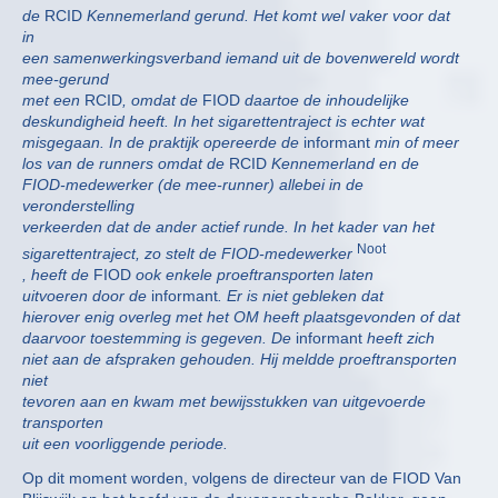
de
RCID
Kennemerland gerund. Het komt wel vaker voor dat
in
een samenwerkingsverband iemand uit de bovenwereld wordt
mee-gerund
met een
RCID
, omdat de
FIOD
daartoe de inhoudelijke
deskundigheid heeft. In het sigarettentraject is echter wat
misgegaan. In de praktijk opereerde de
informant
min of meer
los van de runners omdat de
RCID
Kennemerland en de
FIOD-medewerker (de mee-runner) allebei in de
veronderstelling
verkeerden dat de ander actief runde. In het kader van het
Noot
sigarettentraject, zo stelt de FIOD-medewerker
, heeft de
FIOD
ook enkele proeftransporten laten
uitvoeren door de
informant
. Er is niet gebleken dat
hierover enig overleg met het OM heeft plaatsgevonden of dat
daarvoor toestemming is gegeven. De
informant
heeft zich
niet aan de afspraken gehouden. Hij meldde proeftransporten
niet
tevoren aan en kwam met bewijsstukken van uitgevoerde
transporten
uit een voorliggende periode.
Op dit moment worden, volgens de directeur van de FIOD Van