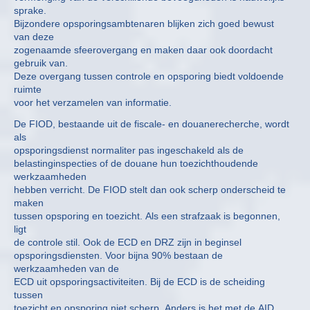
sprake.
Bijzondere opsporingsambtenaren blijken zich goed bewust
van deze
zogenaamde sfeerovergang en maken daar ook doordacht
gebruik van.
Deze overgang tussen controle en opsporing biedt voldoende
ruimte
voor het verzamelen van informatie.
De FIOD, bestaande uit de fiscale- en douanerecherche, wordt
als
opsporingsdienst normaliter pas ingeschakeld als de
belastinginspecties of de douane hun toezichthoudende
werkzaamheden
hebben verricht. De FIOD stelt dan ook scherp onderscheid te
maken
tussen opsporing en toezicht. Als een strafzaak is begonnen,
ligt
de controle stil. Ook de ECD en DRZ zijn in beginsel
opsporingsdiensten. Voor bijna 90% bestaan de
werkzaamheden van de
ECD uit opsporingsactiviteiten. Bij de ECD is de scheiding
tussen
toezicht en opsporing niet scherp. Anders is het met de AID,