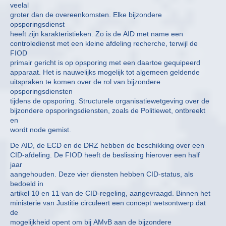
veelal
groter dan de overeenkomsten. Elke bijzondere
opsporingsdienst
heeft zijn karakteristieken. Zo is de AID met name een
controledienst met een kleine afdeling recherche, terwijl de
FIOD
primair gericht is op opsporing met een daartoe gequipeerd
apparaat. Het is nauwelijks mogelijk tot algemeen geldende
uitspraken te komen over de rol van bijzondere
opsporingsdiensten
tijdens de opsporing. Structurele organisatiewetgeving over de
bijzondere opsporingsdiensten, zoals de Politiewet, ontbreekt
en
wordt node gemist.
De AID, de ECD en de DRZ hebben de beschikking over een
CID-afdeling. De FIOD heeft de beslissing hierover een half
jaar
aangehouden. Deze vier diensten hebben CID-status, als
bedoeld in
artikel 10 en 11 van de CID-regeling, aangevraagd. Binnen het
ministerie van Justitie circuleert een concept wetsontwerp dat
de
mogelijkheid opent om bij AMvB aan de bijzondere