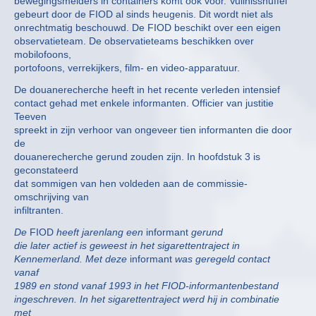
bewegingsmelders in containers komt ook voor. Vuilnissnuffel
gebeurt door de FIOD al sinds heugenis. Dit wordt niet als
onrechtmatig beschouwd. De FIOD beschikt over een eigen
observatieteam. De observatieteams beschikken over
mobilofoons,
portofoons, verrekijkers, film- en video-apparatuur.
De douanerecherche heeft in het recente verleden intensief
contact gehad met enkele informanten. Officier van justitie
Teeven
spreekt in zijn verhoor van ongeveer tien informanten die door
de
douanerecherche gerund zouden zijn. In hoofdstuk 3 is
geconstateerd
dat sommigen van hen voldeden aan de commissie-
omschrijving van
infiltranten.
De
FIOD
heeft jarenlang een
informant
gerund
die later actief is geweest in het sigarettentraject in
Kennemerland. Met deze
informant
was geregeld contact
vanaf
1989 en stond vanaf 1993 in het FIOD-informantenbestand
ingeschreven. In het sigarettentraject werd hij in combinatie
met