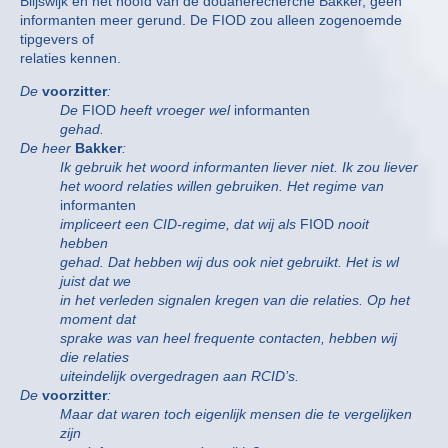
Blijswijk en het hoofd van de douanerecherche Bakker, geen
informanten meer gerund. De FIOD zou alleen zogenoemde
tipgevers of
relaties kennen.
De
voorzitter
:
De
FIOD
heeft vroeger wel
informanten
gehad.
De heer
Bakker
:
Ik gebruik het woord informanten liever niet. Ik zou liever
het woord relaties willen gebruiken. Het regime van
informanten
impliceert een CID-regime, dat wij als
FIOD
nooit
hebben
gehad. Dat hebben wij dus ook niet gebruikt. Het is wl
juist dat we
in het verleden signalen kregen van die relaties. Op het
moment dat
sprake was van heel frequente contacten, hebben wij
die relaties
uiteindelijk overgedragen aan RCID’s.
De
voorzitter
:
Maar dat waren toch eigenlijk mensen die te vergelijken
zijn