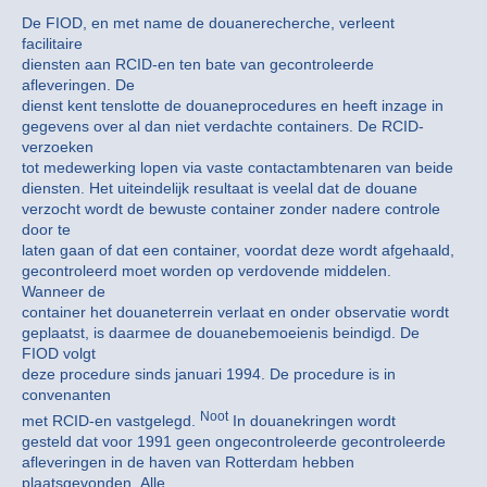
De FIOD, en met name de douanerecherche, verleent
facilitaire
diensten aan RCID-en ten bate van gecontroleerde
afleveringen. De
dienst kent tenslotte de douaneprocedures en heeft inzage in
gegevens over al dan niet verdachte containers. De RCID-
verzoeken
tot medewerking lopen via vaste contactambtenaren van beide
diensten. Het uiteindelijk resultaat is veelal dat de douane
verzocht wordt de bewuste container zonder nadere controle
door te
laten gaan of dat een container, voordat deze wordt afgehaald,
gecontroleerd moet worden op verdovende middelen.
Wanneer de
container het douaneterrein verlaat en onder observatie wordt
geplaatst, is daarmee de douanebemoeienis beindigd. De
FIOD volgt
deze procedure sinds januari 1994. De procedure is in
convenanten
Noot
met RCID-en vastgelegd.
In douanekringen wordt
gesteld dat voor 1991 geen ongecontroleerde gecontroleerde
afleveringen in de haven van Rotterdam hebben
plaatsgevonden. Alle