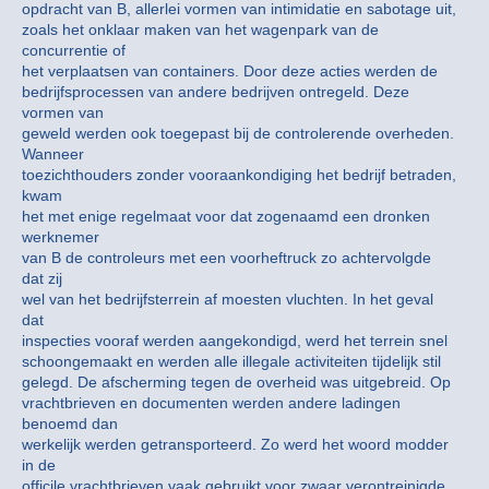
opdracht van B, allerlei vormen van intimidatie en sabotage uit,
zoals het onklaar maken van het wagenpark van de
concurrentie of
het verplaatsen van containers. Door deze acties werden de
bedrijfsprocessen van andere bedrijven ontregeld. Deze
vormen van
geweld werden ook toegepast bij de controlerende overheden.
Wanneer
toezichthouders zonder vooraankondiging het bedrijf betraden,
kwam
het met enige regelmaat voor dat zogenaamd een dronken
werknemer
van B de controleurs met een voorheftruck zo achtervolgde
dat zij
wel van het bedrijfsterrein af moesten vluchten. In het geval
dat
inspecties vooraf werden aangekondigd, werd het terrein snel
schoongemaakt en werden alle illegale activiteiten tijdelijk stil
gelegd. De afscherming tegen de overheid was uitgebreid. Op
vrachtbrieven en documenten werden andere ladingen
benoemd dan
werkelijk werden getransporteerd. Zo werd het woord modder
in de
officile vrachtbrieven vaak gebruikt voor zwaar verontreinigde