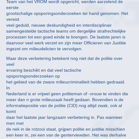
Team van het VROM wordt opgericht, werden aarzelend de
eerste
grootschalige opsporingsonderzoeken ter hand genomen. Het
vereist
veel geduld, nieuwe deskundigheid en interdisciplinair
samengestelde tactische teams om dergelijke strafrechtelijke
processen tot een goed einde te brengen. De laatste jaren is
daarvoor veel werk verzet en zijn meer Officieren van Justitie
ingezet om milieudelicten te vervolgen.
Maar deze verbetering betekent nog niet dat de politie over
veel
ervaring beschikt en dat veel tactische
opsporingsonderzoeken op
het gebied van de zware milieucriminaliteit hebben gedraaid.
In
Nederland is er vrijwel geen politieman of -vrouw te vinden die
meer dan n grote milieuzaak heeft gedaan. Bovendien is de
informatiepositie van de politie (CID) nog altijd zwak, ook al
komt
daar het laatste jaar langzaam verbetering in. Pas wanneer
men met
de nek in de rotzooi staat, grijpen politie en justitie misschien
een keer in, zei een van de genterviewden. Het was derhalve