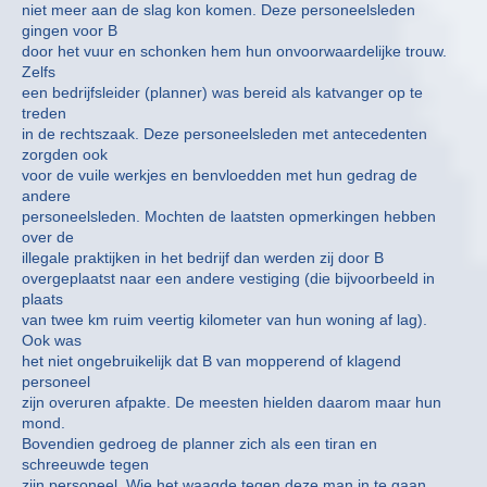
niet meer aan de slag kon komen. Deze personeelsleden
gingen voor B
door het vuur en schonken hem hun onvoorwaardelijke trouw.
Zelfs
een bedrijfsleider (planner) was bereid als katvanger op te
treden
in de rechtszaak. Deze personeelsleden met antecedenten
zorgden ook
voor de vuile werkjes en benvloedden met hun gedrag de
andere
personeelsleden. Mochten de laatsten opmerkingen hebben
over de
illegale praktijken in het bedrijf dan werden zij door B
overgeplaatst naar een andere vestiging (die bijvoorbeeld in
plaats
van twee km ruim veertig kilometer van hun woning af lag).
Ook was
het niet ongebruikelijk dat B van mopperend of klagend
personeel
zijn overuren afpakte. De meesten hielden daarom maar hun
mond.
Bovendien gedroeg de planner zich als een tiran en
schreeuwde tegen
zijn personeel. Wie het waagde tegen deze man in te gaan,