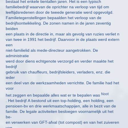
bestaat het enkele tientallen jaren. Het is een typisch
familiebedrijf waarvan de oprichter na verloop van tijd om
leeftijdsredenen door de tweede generatie werd opgevolgd.
Familietegenstellingen bepaalden het verloop van de
bedrijfsontwikkeling. De zonen namen in de jaren zeventig
beiden
een plaats in de directie in, maar als gevolg van ruzies verliet n
van twee in 1991 het bedrijf. Daarvoor in de plaats werd extern
een
niet-familielid als mede-directeur aangetrokken. De
administratie
werd door diens echtgenote verzorgd en verder maakte het
bedrijf
gebruik van chauffeurs, bedrijfsleiders, verladers, enz. die
ieder
een deel van de werkzaamheden verrichtte. De familie had het
voor
Noot
het zeggen en bepaalde alles wat er te bepalen was
. Het bedrijf A bestond uit een top-holding, een holding, een
pensioen-bv en drie werkmaatschappijen, alle in bezit van de
familie. De legale activiteiten besloegen voornamelijk uit het
be-
en verwerken van GFT-afval (tot compost) en van het zuiveren
van