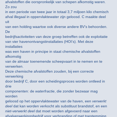
afvalstoffen die oorspronkelijk van schepen afkomstig waren.
Zo zou
in een periode van twee jaar in totaal 3,7 miljoen kilo chemisch
afval illegaal in oppervlaktewater zijn geloosd. C maakte deel
uit
van een holding waartoe ook diverse andere BV’s behoorden.
De
bedrijfsactiviteiten van deze groep betreffen ook de exploitatie
van vier havenontvangstinstallaties (HOI’s). Met deze
installaties
was een haven in principe in staat chemische afvalstoffen
afkomstig
van de almaar toenemende scheepvaart in te nemen en te
verwerken.
Deze chemische afvalstoffen zouden, bij een correcte
verwerking
door bedrijf C, door een scheidingsproces worden ontleed in
drie
componenten: de
waterfractie
, die zonder bezwaar mag
worden
geloosd op het oppervlaktewater van de haven, een
verwerkt
deel
dat kan worden verkocht als substituut brandstof, en een
niet-verwerkt deel
dat moet worden afgevoerd naar een
afvalverwerkingsbedrijf voor verbranding of met toestemming