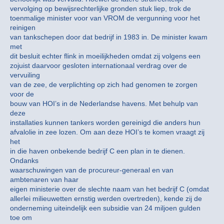
vervolging op bewijsrechterlijke gronden stuk liep, trok de
toenmalige minister voor van VROM de vergunning voor het
reinigen
van tankschepen door dat bedrijf in 1983 in. De minister kwam
met
dit besluit echter flink in moeilijkheden omdat zij volgens een
zojuist daarvoor gesloten internationaal verdrag over de
vervuiling
van de zee, de verplichting op zich had genomen te zorgen
voor de
bouw van HOI’s in de Nederlandse havens. Met behulp van
deze
installaties kunnen tankers worden gereinigd die anders hun
afvalolie in zee lozen. Om aan deze HOI’s te komen vraagt zij
het
in die haven onbekende bedrijf C een plan in te dienen.
Ondanks
waarschuwingen van de procureur-generaal en van
ambtenaren van haar
eigen ministerie over de slechte naam van het bedrijf C (omdat
allerlei milieuwetten ernstig werden overtreden), kende zij de
onderneming uiteindelijk een subsidie van 24 miljoen gulden
toe om