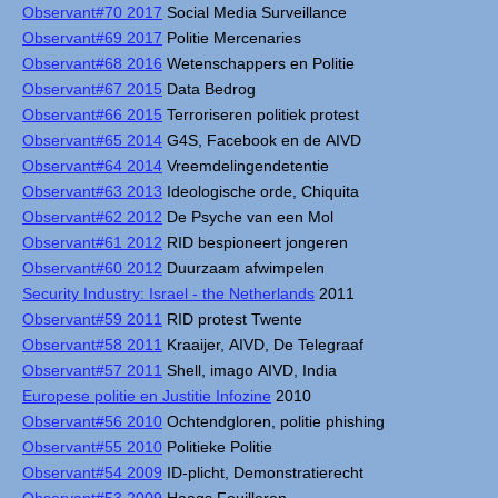
Observant#70 2017
Social Media Surveillance
Observant#69 2017
Politie Mercenaries
Observant#68 2016
Wetenschappers en Politie
Observant#67 2015
Data Bedrog
Observant#66 2015
Terroriseren politiek protest
Observant#65 2014
G4S, Facebook en de AIVD
Observant#64 2014
Vreemdelingendetentie
Observant#63 2013
Ideologische orde, Chiquita
Observant#62 2012
De Psyche van een Mol
Observant#61 2012
RID bespioneert jongeren
Observant#60 2012
Duurzaam afwimpelen
Security Industry: Israel - the Netherlands
2011
Observant#59 2011
RID protest Twente
Observant#58 2011
Kraaijer, AIVD, De Telegraaf
Observant#57 2011
Shell, imago AIVD, India
Europese politie en Justitie Infozine
2010
Observant#56 2010
Ochtendgloren, politie phishing
Observant#55 2010
Politieke Politie
Observant#54 2009
ID-plicht, Demonstratierecht
Observant#53 2009
Haags Fouilleren