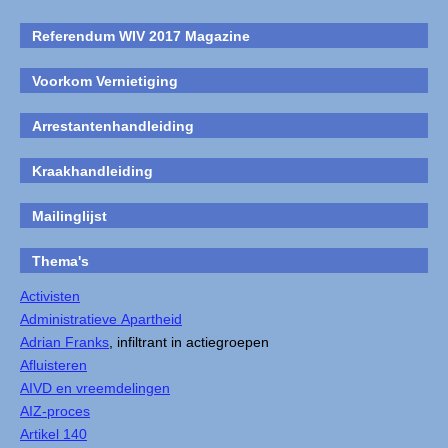
Referendum WIV 2017 Magazine
Voorkom Vernietiging
Arrestantenhandleiding
Kraakhandleiding
Mailinglijst
Thema's
Activisten
Administratieve Apartheid
Adrian Franks
, infiltrant in actiegroepen
Afluisteren
AIVD en vreemdelingen
AIZ-proces
Artikel 140