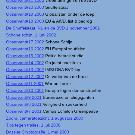
Observant#21 2003
Vreemdelingen en de AIVD
Observant#20 2003
Snuffelstaat
Observant#19 2003
Globalisten onder de loep
Observant#18 2003
EU & AIVD, list & bedrog
De Snuffelstaat, NL en de BVD 1 november 2002
Schone schijn, 1 juni 2002
Observant#17 2002
Schone Schijn
Observant#16 2002
EU Europol snuffelen
Observant#15 2002
Politie betaalt studie
Observant#14 2002
Op jacht naar links
Observant#13 2002
IMSI DNA BVD kip
Observant#12 2002
De vader van de bruid
Observant#11 2001
War on Terror
Observant#10 2001
Europa tegen demonstranten
Observant#9 2001
Burenruzie en oliegiganten
Observant#8 2001
Veiligheid en zekerheid
Observant#7 2001
Camus Echelon Greenpeace
Zoom, cameratoezicht, 1 augustus 2000
Tips tegen tralies, 1 juli 2000
Dossier Cryptografie, 1 mei 2000