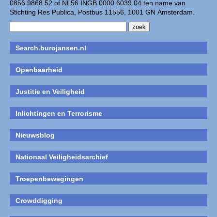
0856 9868 52 of NL56 INGB 0000 6039 04 ten name van
Stichting Res Publica, Postbus 11556, 1001 GN Amsterdam.
Search.burojansen.nl
Openbaarheid
Justitie en Veiligheid
Inlichtingen en Terrorisme
Nieuwsblog
Nationaal Veiligheidsarchief
Troepenbewegingen
Crowddigging