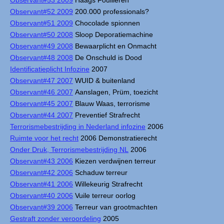
Observant#52 2009
200.000 professionals?
Observant#51 2009
Chocolade spionnen
Observant#50 2008
Sloop Deporatiemachine
Observant#49 2008
Bewaarplicht en Onmacht
Observant#48 2008
De Onschuld is Dood
Identificatieplicht Infozine
2007
Observant#47 2007
WUID & buitenland
Observant#46 2007
Aanslagen, Prüm, toezicht
Observant#45 2007
Blauw Waas, terrorisme
Observant#44 2007
Preventief Strafrecht
Terrorismebestrijding in Nederland infozine
2006
Ruimte voor het recht
2006 Demonstratierecht
Onder Druk, Terrorismebestrijding NL
2006
Observant#43 2006
Kiezen verdwijnen terreur
Observant#42 2006
Schaduw terreur
Observant#41 2006
Willekeurig Strafrecht
Observant#40 2006
Vuile terreur oorlog
Observant#39 2006
Terreur van grootmachten
Gestraft zonder veroordeling
2005