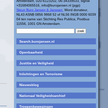
Amsterdam, 020-6123202, 06-34339533, signal
+31684065516, info@burojansen.nl (pgp)
Steun Buro Jansen & Janssen.
Word donateur,
NL43 ASNB 0856 9868 52 of NL56 INGB 0000 6039
04 ten name van Stichting Res Publica, Postbus
11556, 1001 GN Amsterdam.
Search.burojansen.nl
Openbaarheid
Justitie en Veiligheid
Inlichtingen en Terrorisme
Nieuwsblog
Nationaal Veiligheidsarchief
Troepenbewegingen