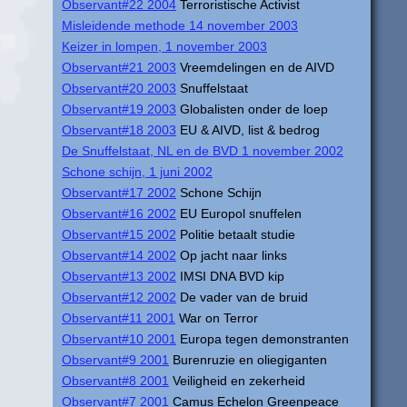
Observant#22 2004
Terroristische Activist
Misleidende methode 14 november 2003
Keizer in lompen, 1 november 2003
Observant#21 2003
Vreemdelingen en de AIVD
Observant#20 2003
Snuffelstaat
Observant#19 2003
Globalisten onder de loep
Observant#18 2003
EU & AIVD, list & bedrog
De Snuffelstaat, NL en de BVD 1 november 2002
Schone schijn, 1 juni 2002
Observant#17 2002
Schone Schijn
Observant#16 2002
EU Europol snuffelen
Observant#15 2002
Politie betaalt studie
Observant#14 2002
Op jacht naar links
Observant#13 2002
IMSI DNA BVD kip
Observant#12 2002
De vader van de bruid
Observant#11 2001
War on Terror
Observant#10 2001
Europa tegen demonstranten
Observant#9 2001
Burenruzie en oliegiganten
Observant#8 2001
Veiligheid en zekerheid
Observant#7 2001
Camus Echelon Greenpeace