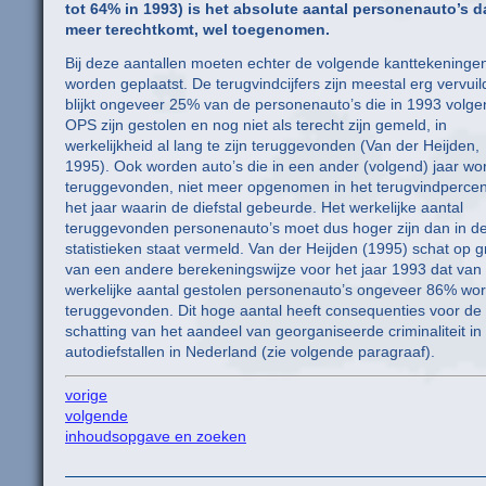
tot 64% in 1993) is het absolute aantal personenauto’s da
meer terechtkomt, wel toegenomen.
Bij deze aantallen moeten echter de volgende kanttekeninge
worden geplaatst. De terugvindcijfers zijn meestal erg vervuil
blijkt ongeveer 25% van de personenauto’s die in 1993 volge
OPS zijn gestolen en nog niet als terecht zijn gemeld, in
werkelijkheid al lang te zijn teruggevonden (Van der Heijden,
1995). Ook worden auto’s die in een ander (volgend) jaar wo
teruggevonden, niet meer opgenomen in het terugvindperce
het jaar waarin de diefstal gebeurde. Het werkelijke aantal
teruggevonden personenauto’s moet dus hoger zijn dan in de
statistieken staat vermeld. Van der Heijden (1995) schat op 
van een andere berekeningswijze voor het jaar 1993 dat van
werkelijke aantal gestolen personenauto’s ongeveer 86% wor
teruggevonden. Dit hoge aantal heeft consequenties voor de
schatting van het aandeel van georganiseerde criminaliteit in
autodiefstallen in Nederland (zie volgende paragraaf).
vorige
volgende
inhoudsopgave en zoeken