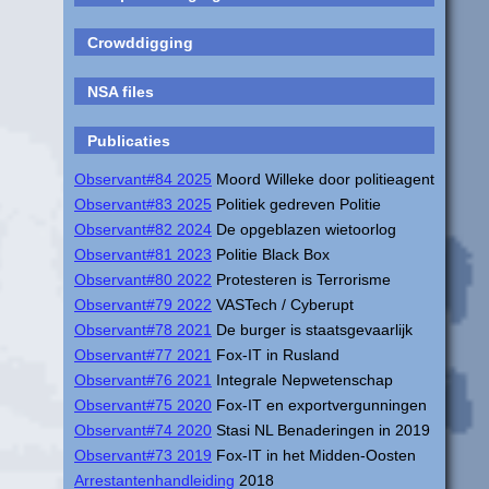
Crowddigging
NSA files
Publicaties
Observant#84 2025
Moord Willeke door politieagent
Observant#83 2025
Politiek gedreven Politie
Observant#82 2024
De opgeblazen wietoorlog
Observant#81 2023
Politie Black Box
Observant#80 2022
Protesteren is Terrorisme
Observant#79 2022
VASTech / Cyberupt
Observant#78 2021
De burger is staatsgevaarlijk
Observant#77 2021
Fox-IT in Rusland
Observant#76 2021
Integrale Nepwetenschap
Observant#75 2020
Fox-IT en exportvergunningen
Observant#74 2020
Stasi NL Benaderingen in 2019
Observant#73 2019
Fox-IT in het Midden-Oosten
Arrestantenhandleiding
2018