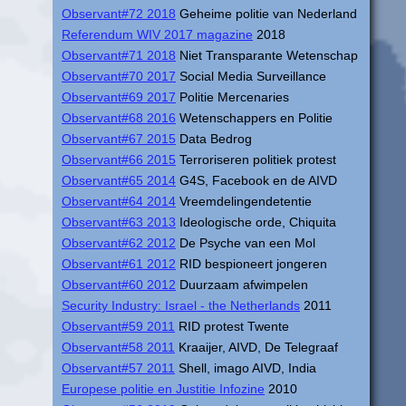
Observant#72 2018
Geheime politie van Nederland
Referendum WIV 2017 magazine
2018
Observant#71 2018
Niet Transparante Wetenschap
Observant#70 2017
Social Media Surveillance
Observant#69 2017
Politie Mercenaries
Observant#68 2016
Wetenschappers en Politie
Observant#67 2015
Data Bedrog
Observant#66 2015
Terroriseren politiek protest
Observant#65 2014
G4S, Facebook en de AIVD
Observant#64 2014
Vreemdelingendetentie
Observant#63 2013
Ideologische orde, Chiquita
Observant#62 2012
De Psyche van een Mol
Observant#61 2012
RID bespioneert jongeren
Observant#60 2012
Duurzaam afwimpelen
Security Industry: Israel - the Netherlands
2011
Observant#59 2011
RID protest Twente
Observant#58 2011
Kraaijer, AIVD, De Telegraaf
Observant#57 2011
Shell, imago AIVD, India
Europese politie en Justitie Infozine
2010