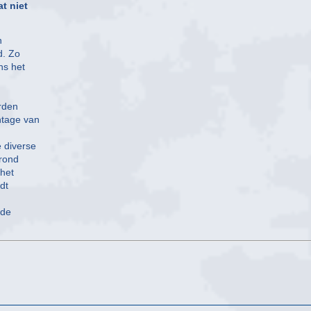
t niet
n
d. Zo
ns het
rden
ntage van
 diverse
grond
 het
dt
 de