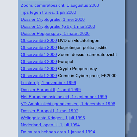
Zoom, cameratoezicht, 1 augustus 2000
Tips tegen tralies, 1 juli 2000
Dossier Cryptografie, 1 mei 2000
Dossier Cryptografie (GB), 1 mei 2000
Dossier Pepperspray, 1 maart 2000
Observant#6 2000
BVD en vluchtelingen
Observant#5 2000
Begrotingen politie justitie
Observant#4 2000
Zoom: dossier cameratoezicht
Observant#3 2000
Europol
Observant#2 2000
Crypto Pepperspray
Observant#1 2000
Crime in Cyberspace, EK2000
Luisterrijk, 1 november 1999
Dossier Europol II, 1 april 1999
Het Europese asielbeleid, 1 september 1999
VD-Amok inlichtingendiensten, 1 december 1998
Dossier Europol I, 1 mei 1997
Welingelichte Kringen, 1 juli 1995
Nederland, open U, 1 juli 1994
De muren hebben oren 1 januari 1994