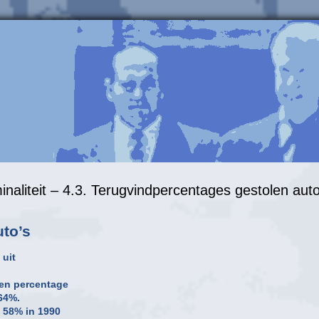
naliteit – 4.3. Terugvindpercentages gestolen auto
uto’s
 uit
een percentage
 64%.
 58% in 1990