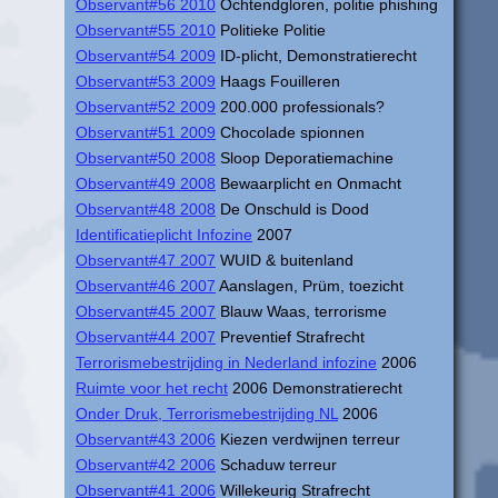
Observant#56 2010
Ochtendgloren, politie phishing
Observant#55 2010
Politieke Politie
Observant#54 2009
ID-plicht, Demonstratierecht
Observant#53 2009
Haags Fouilleren
Observant#52 2009
200.000 professionals?
Observant#51 2009
Chocolade spionnen
Observant#50 2008
Sloop Deporatiemachine
Observant#49 2008
Bewaarplicht en Onmacht
Observant#48 2008
De Onschuld is Dood
Identificatieplicht Infozine
2007
Observant#47 2007
WUID & buitenland
Observant#46 2007
Aanslagen, Prüm, toezicht
Observant#45 2007
Blauw Waas, terrorisme
Observant#44 2007
Preventief Strafrecht
Terrorismebestrijding in Nederland infozine
2006
Ruimte voor het recht
2006 Demonstratierecht
Onder Druk, Terrorismebestrijding NL
2006
Observant#43 2006
Kiezen verdwijnen terreur
Observant#42 2006
Schaduw terreur
Observant#41 2006
Willekeurig Strafrecht