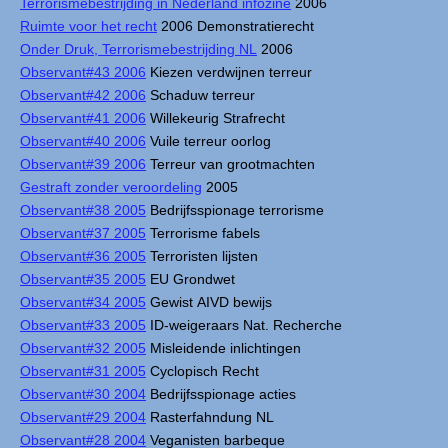
Terrorismebestrijding in Nederland infozine
2006
Ruimte voor het recht
2006 Demonstratierecht
Onder Druk, Terrorismebestrijding NL
2006
Observant#43 2006
Kiezen verdwijnen terreur
Observant#42 2006
Schaduw terreur
Observant#41 2006
Willekeurig Strafrecht
Observant#40 2006
Vuile terreur oorlog
Observant#39 2006
Terreur van grootmachten
Gestraft zonder veroordeling
2005
Observant#38 2005
Bedrijfsspionage terrorisme
Observant#37 2005
Terrorisme fabels
Observant#36 2005
Terroristen lijsten
Observant#35 2005
EU Grondwet
Observant#34 2005
Gewist AIVD bewijs
Observant#33 2005
ID-weigeraars Nat. Recherche
Observant#32 2005
Misleidende inlichtingen
Observant#31 2005
Cyclopisch Recht
Observant#30 2004
Bedrijfsspionage acties
Observant#29 2004
Rasterfahndung NL
Observant#28 2004
Veganisten barbeque