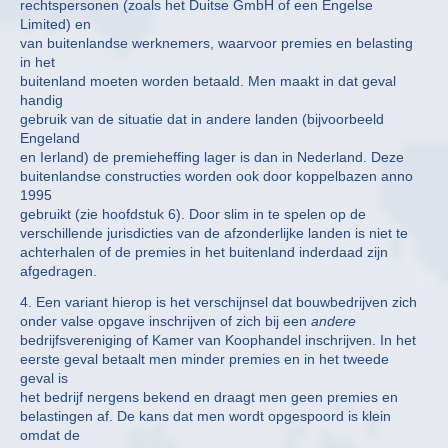
rechtspersonen (zoals het Duitse GmbH of een Engelse
Limited) en
van buitenlandse werknemers, waarvoor premies en belasting
in het
buitenland moeten worden betaald. Men maakt in dat geval
handig
gebruik van de situatie dat in andere landen (bijvoorbeeld
Engeland
en Ierland) de premieheffing lager is dan in Nederland. Deze
buitenlandse constructies worden ook door koppelbazen anno
1995
gebruikt (zie hoofdstuk 6). Door slim in te spelen op de
verschillende jurisdicties van de afzonderlijke landen is niet te
achterhalen of de premies in het buitenland inderdaad zijn
afgedragen.
4. Een variant hierop is het verschijnsel dat bouwbedrijven zich
onder valse opgave inschrijven of zich bij een
andere
bedrijfsvereniging of Kamer van Koophandel inschrijven. In het
eerste geval betaalt men minder premies en in het tweede
geval is
het bedrijf nergens bekend en draagt men geen premies en
belastingen af. De kans dat men wordt opgespoord is klein
omdat de