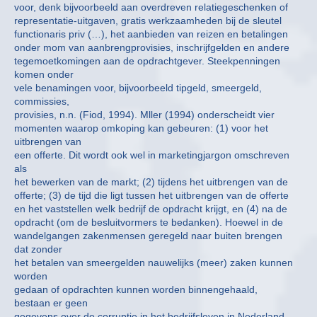
voor, denk bijvoorbeeld aan overdreven relatiegeschenken of
representatie-uitgaven, gratis werkzaamheden bij de sleutel
functionaris priv (…), het aanbieden van reizen en betalingen
onder mom van aanbrengprovisies, inschrijfgelden en andere
tegemoetkomingen aan de opdrachtgever. Steekpenningen
komen onder
vele benamingen voor, bijvoorbeeld tipgeld, smeergeld,
commissies,
provisies, n.n. (Fiod, 1994). Mller (1994) onderscheidt vier
momenten waarop omkoping kan gebeuren: (1) voor het
uitbrengen van
een offerte. Dit wordt ook wel in marketingjargon omschreven
als
het bewerken van de markt; (2) tijdens het uitbrengen van de
offerte; (3) de tijd die ligt tussen het uitbrengen van de offerte
en het vaststellen welk bedrijf de opdracht krijgt, en (4) na de
opdracht (om de besluitvormers te bedanken). Hoewel in de
wandelgangen zakenmensen geregeld naar buiten brengen
dat zonder
het betalen van smeergelden nauwelijks (meer) zaken kunnen
worden
gedaan of opdrachten kunnen worden binnengehaald,
bestaan er geen
gegevens over de corruptie in het bedrijfsleven in Nederland.