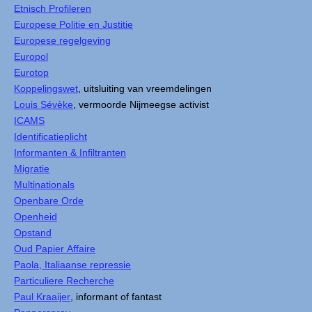
Etnisch Profileren
Europese Politie en Justitie
Europese regelgeving
Europol
Eurotop
Koppelingswet
, uitsluiting van vreemdelingen
Louis Sévèke
, vermoorde Nijmeegse activist
ICAMS
Identificatieplicht
Informanten & Infiltranten
Migratie
Multinationals
Openbare Orde
Openheid
Opstand
Oud Papier Affaire
Paola, Italiaanse repressie
Particuliere Recherche
Paul Kraaijer
, informant of fantast