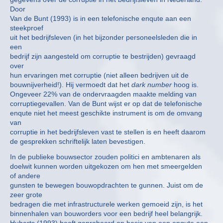
Door
Van de Bunt (1993) is in een telefonische enqute aan een
steekproef
uit het bedrijfsleven (in het bijzonder personeelsleden die in
een
bedrijf zijn aangesteld om corruptie te bestrijden) gevraagd
over
hun ervaringen met corruptie (niet alleen bedrijven uit de
bouwnijverheid!). Hij vermoedt dat het
dark number
hoog is.
Ongeveer 22% van de ondervraagden maakte melding van
corruptiegevallen. Van de Bunt wijst er op dat de telefonische
enqute niet het meest geschikte instrument is om de omvang
van
corruptie in het bedrijfsleven vast te stellen is en heeft daarom
de gesprekken schriftelijk laten bevestigen.
In de publieke bouwsector zouden politici en ambtenaren als
doelwit kunnen worden uitgekozen om hen met smeergelden
of andere
gunsten te bewegen bouwopdrachten te gunnen. Juist om de
zeer grote
bedragen die met infrastructurele werken gemoeid zijn, is het
binnenhalen van bouworders voor een bedrijf heel belangrijk.
Huberts (1993) heeft geprobeerd op basis van een enqute een