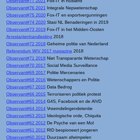
Observant#77 2021
Fox-IT in Rusland
Observant#76 2021
Integrale Nepwetenschap
Observant#75 2020
Fox-IT en exportvergunningen
Observant#74 2020
Stasi NL Benaderingen in 2019
Observant#73 2019
Fox-IT in het Midden-Oosten
Arrestantenhandleiding
2018
Observant#72 2018
Geheime politie van Nederland
Referendum WIV 2017 magazine
2018
Observant#71 2018
Niet Transparante Wetenschap
Observant#70 2017
Social Media Surveillance
Observant#69 2017
Politie Mercenaries
Observant#68 2016
Wetenschappers en Politie
Observant#67 2015
Data Bedrog
Observant#66 2015
Terroriseren politiek protest
Observant#65 2014
G4S, Facebook en de AIVD
Observant#64 2014
Vreemdelingendetentie
Observant#63 2013
Ideologische orde, Chiquita
Observant#62 2012
De Psyche van een Mol
Observant#61 2012
RID bespioneert jongeren
Observant#60 2012
Duurzaam afwimpelen