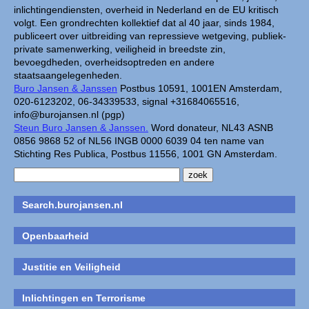
inlichtingendiensten, overheid in Nederland en de EU kritisch
volgt. Een grondrechten kollektief dat al 40 jaar, sinds 1984,
publiceert over uitbreiding van repressieve wetgeving, publiek-
private samenwerking, veiligheid in breedste zin,
bevoegdheden, overheidsoptreden en andere
staatsaangelegenheden.
Buro Jansen & Janssen
Postbus 10591, 1001EN Amsterdam,
020-6123202, 06-34339533, signal +31684065516,
info@burojansen.nl (pgp)
Steun Buro Jansen & Janssen.
Word donateur, NL43 ASNB
0856 9868 52 of NL56 INGB 0000 6039 04 ten name van
Stichting Res Publica, Postbus 11556, 1001 GN Amsterdam.
Search.burojansen.nl
Openbaarheid
Justitie en Veiligheid
Inlichtingen en Terrorisme