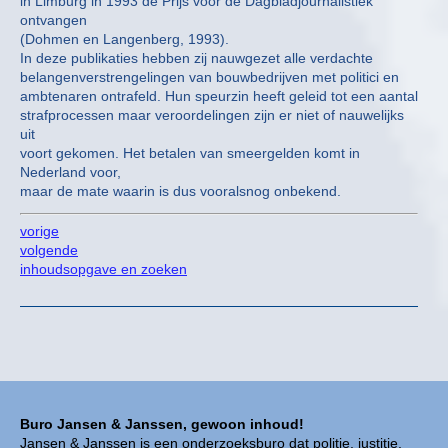
in Limburg in 1993 de Prijs voor de Dagbladjournalistiek
ontvangen
(Dohmen en Langenberg, 1993).
In deze publikaties hebben zij nauwgezet alle verdachte
belangenverstrengelingen van bouwbedrijven met politici en
ambtenaren ontrafeld. Hun speurzin heeft geleid tot een aantal
strafprocessen maar veroordelingen zijn er niet of nauwelijks
uit
voort gekomen. Het betalen van smeergelden komt in
Nederland voor,
maar de mate waarin is dus vooralsnog onbekend.
vorige
volgende
inhoudsopgave en zoeken
Buro Jansen & Janssen, gewoon inhoud!
Jansen & Janssen is een onderzoeksburo dat politie, justitie,