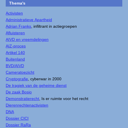
Thema's
Activisten
Administratieve Apartheid
Adrian Franks
, infiltrant in actiegroepen
Afluisteren
AIVD en vreemdelingen
AIZ-proces
Artikel 140
Buitenland
BVD/AIVD
Cameratoezicht
Cryptografie
, cyberwar in 2000
De tragiek van de geheime dienst
De zaak Bosio
Demonstratierecht
, Is er ruimte voor het recht
Dierenrechtenactivisten
DNA
Dossier CICI
Dossier RaRa