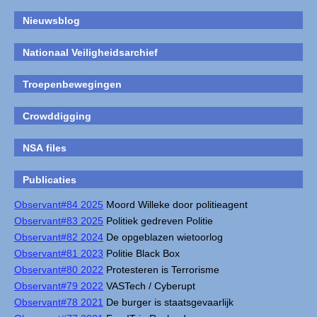
Nieuwsblog
Nationaal Veiligheidsarchief
Troepenbewegingen
Crowddigging
NSA files
Publicaties
Observant#84 2025
Moord Willeke door politieagent
Observant#83 2025
Politiek gedreven Politie
Observant#82 2024
De opgeblazen wietoorlog
Observant#81 2023
Politie Black Box
Observant#80 2022
Protesteren is Terrorisme
Observant#79 2022
VASTech / Cyberupt
Observant#78 2021
De burger is staatsgevaarlijk