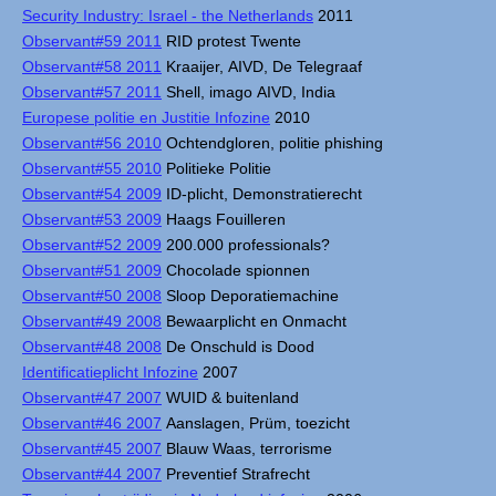
Security Industry: Israel - the Netherlands
2011
Observant#59 2011
RID protest Twente
Observant#58 2011
Kraaijer, AIVD, De Telegraaf
Observant#57 2011
Shell, imago AIVD, India
Europese politie en Justitie Infozine
2010
Observant#56 2010
Ochtendgloren, politie phishing
Observant#55 2010
Politieke Politie
Observant#54 2009
ID-plicht, Demonstratierecht
Observant#53 2009
Haags Fouilleren
Observant#52 2009
200.000 professionals?
Observant#51 2009
Chocolade spionnen
Observant#50 2008
Sloop Deporatiemachine
Observant#49 2008
Bewaarplicht en Onmacht
Observant#48 2008
De Onschuld is Dood
Identificatieplicht Infozine
2007
Observant#47 2007
WUID & buitenland
Observant#46 2007
Aanslagen, Prüm, toezicht
Observant#45 2007
Blauw Waas, terrorisme
Observant#44 2007
Preventief Strafrecht