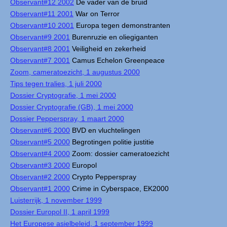
Observant#12 2002
De vader van de bruid
Observant#11 2001
War on Terror
Observant#10 2001
Europa tegen demonstranten
Observant#9 2001
Burenruzie en oliegiganten
Observant#8 2001
Veiligheid en zekerheid
Observant#7 2001
Camus Echelon Greenpeace
Zoom, cameratoezicht, 1 augustus 2000
Tips tegen tralies, 1 juli 2000
Dossier Cryptografie, 1 mei 2000
Dossier Cryptografie (GB), 1 mei 2000
Dossier Pepperspray, 1 maart 2000
Observant#6 2000
BVD en vluchtelingen
Observant#5 2000
Begrotingen politie justitie
Observant#4 2000
Zoom: dossier cameratoezicht
Observant#3 2000
Europol
Observant#2 2000
Crypto Pepperspray
Observant#1 2000
Crime in Cyberspace, EK2000
Luisterrijk, 1 november 1999
Dossier Europol II, 1 april 1999
Het Europese asielbeleid, 1 september 1999