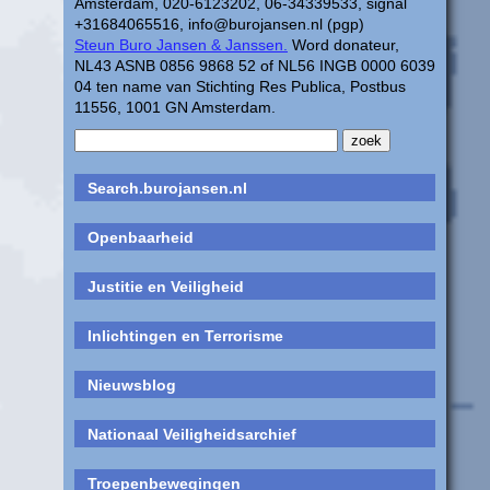
Amsterdam, 020-6123202, 06-34339533, signal
+31684065516, info@burojansen.nl (pgp)
Steun Buro Jansen & Janssen.
Word donateur,
NL43 ASNB 0856 9868 52 of NL56 INGB 0000 6039
04 ten name van Stichting Res Publica, Postbus
11556, 1001 GN Amsterdam.
Search.burojansen.nl
Openbaarheid
Justitie en Veiligheid
Inlichtingen en Terrorisme
Nieuwsblog
Nationaal Veiligheidsarchief
Troepenbewegingen