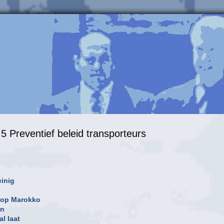
5 Preventief beleid transporteurs
einig
t op Marokko
in
l laat