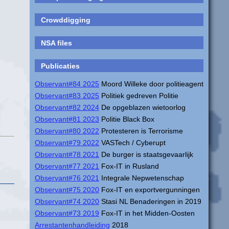
Crowddigging
NSA files
Publicaties
Observant#84 2025
Moord Willeke door politieagent
Observant#83 2025
Politiek gedreven Politie
Observant#82 2024
De opgeblazen wietoorlog
Observant#81 2023
Politie Black Box
Observant#80 2022
Protesteren is Terrorisme
Observant#79 2022
VASTech / Cyberupt
Observant#78 2021
De burger is staatsgevaarlijk
Observant#77 2021
Fox-IT in Rusland
Observant#76 2021
Integrale Nepwetenschap
Observant#75 2020
Fox-IT en exportvergunningen
Observant#74 2020
Stasi NL Benaderingen in 2019
Observant#73 2019
Fox-IT in het Midden-Oosten
Arrestantenhandleiding
2018