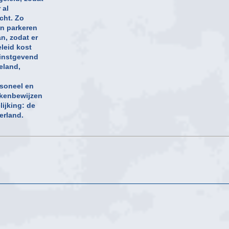
 al
cht. Zo
en parkeren
n, zodat er
eleid kost
winstgevend
eland,
rsoneel en
ekenbewijzen
ijking: de
erland.