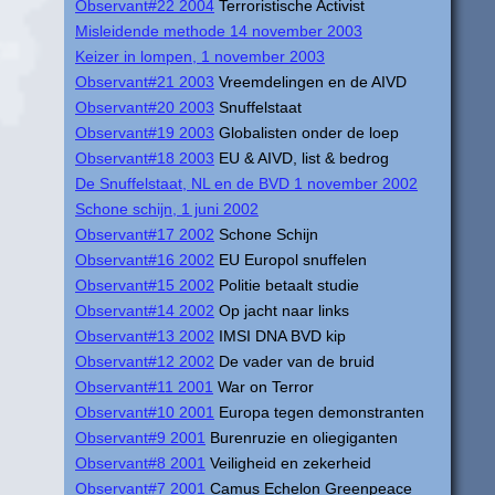
Observant#22 2004
Terroristische Activist
Misleidende methode 14 november 2003
Keizer in lompen, 1 november 2003
Observant#21 2003
Vreemdelingen en de AIVD
Observant#20 2003
Snuffelstaat
Observant#19 2003
Globalisten onder de loep
Observant#18 2003
EU & AIVD, list & bedrog
De Snuffelstaat, NL en de BVD 1 november 2002
Schone schijn, 1 juni 2002
Observant#17 2002
Schone Schijn
Observant#16 2002
EU Europol snuffelen
Observant#15 2002
Politie betaalt studie
Observant#14 2002
Op jacht naar links
Observant#13 2002
IMSI DNA BVD kip
Observant#12 2002
De vader van de bruid
Observant#11 2001
War on Terror
Observant#10 2001
Europa tegen demonstranten
Observant#9 2001
Burenruzie en oliegiganten
Observant#8 2001
Veiligheid en zekerheid
Observant#7 2001
Camus Echelon Greenpeace