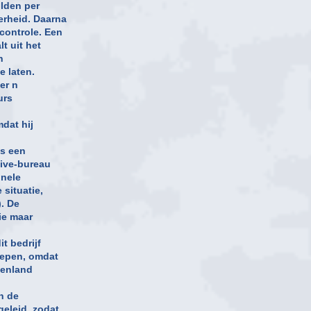
ulden per
erheid. Daarna
controle. Een
t uit het
n
e laten.
der n
urs
mdat hij
ls een
tive-bureau
inele
situatie,
). De
ie maar
t bedrijf
oepen, omdat
itenland
n de
eleid, zodat