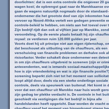
doorlichten: dat is een extra controle die ongeveer 20 g
wagen kost; de opbrengst gaat naar de Marokkaanse ov
gaan de wagens natuurlijk nogmaals door de standaard-
ondernemer die het grootste deel van zijn inkomsten haal
vervoer op Noord-Afrika vertelt een gedegen preventie e
controle-beleid te hebben, om niets aan het toeval over t
Zijn bedrijf rijdt dan ook al vijftien jaar op Marokko, zon
veroordeling. Op de eerste plaats betaalt hij zijn chauffe
royaal: ze verdienen ruim 120.000 gulden per jaar.
Voorts doet hij uit principe niet aan eigen rijderschap, o
dat beschouwt als uitbuiting van de chauffeurs, als een
verschuiving van financile problemen en derhalve ook a
risicofactor. Verder schakelt deze ondernemer een detec
in om zijn chauffeurs uitgebreid te screenen (zijn er crim
antecendenten, wat is iemands sociaal-maatschappelijke 
hoe is zijn vriendenkring en wat is zijn financile positie?
screening beperkt zich niet tot het moment van sollicitat
loopt altijd door, deels via een sterke onderlinge sociale
controle, deels via speurwerk van buitenaf. Het komt in di
voor dat een chauffeur uit Marokko naar huis wordt ger
zijn gedrag ter plekke verdacht is. De controle in het bu
geschiedt via vestigingen die het bedrijf in bijna alle
handelslanden heeft opgericht. Daar worden de vracht e
chauffeur vanaf het moment van binnenkomst streng beg