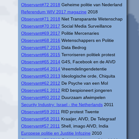
Observant#72 2018
Geheime politie van Nederland
Referendum WIV 2017 magazine
2018
Observant#71 2018
Niet Transparante Wetenschap
Observant#70 2017
Social Media Surveillance
Observant#69 2017
Politie Mercenaries
Observant#68 2016
Wetenschappers en Politie
Observant#67 2015
Data Bedrog
Observant#66 2015
Terroriseren politiek protest
Observant#65 2014
G4S, Facebook en de AIVD
Observant#64 2014
Vreemdelingendetentie
Observant#63 2013
Ideologische orde, Chiquita
Observant#62 2012
De Psyche van een Mol
Observant#61 2012
RID bespioneert jongeren
Observant#60 2012
Duurzaam afwimpelen
Security Industry: Israel - the Netherlands
2011
Observant#59 2011
RID protest Twente
Observant#58 2011
Kraaijer, AIVD, De Telegraaf
Observant#57 2011
Shell, imago AIVD, India
Europese politie en Justitie Infozine
2010