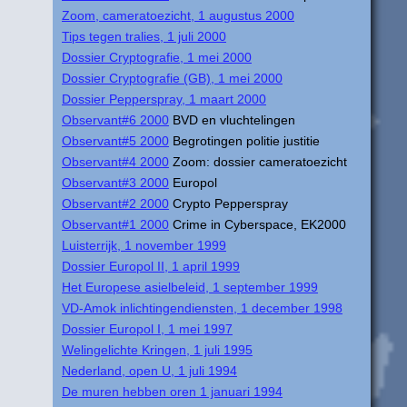
Zoom, cameratoezicht, 1 augustus 2000
Tips tegen tralies, 1 juli 2000
Dossier Cryptografie, 1 mei 2000
Dossier Cryptografie (GB), 1 mei 2000
Dossier Pepperspray, 1 maart 2000
Observant#6 2000
BVD en vluchtelingen
Observant#5 2000
Begrotingen politie justitie
Observant#4 2000
Zoom: dossier cameratoezicht
Observant#3 2000
Europol
Observant#2 2000
Crypto Pepperspray
Observant#1 2000
Crime in Cyberspace, EK2000
Luisterrijk, 1 november 1999
Dossier Europol II, 1 april 1999
Het Europese asielbeleid, 1 september 1999
VD-Amok inlichtingendiensten, 1 december 1998
Dossier Europol I, 1 mei 1997
Welingelichte Kringen, 1 juli 1995
Nederland, open U, 1 juli 1994
De muren hebben oren 1 januari 1994