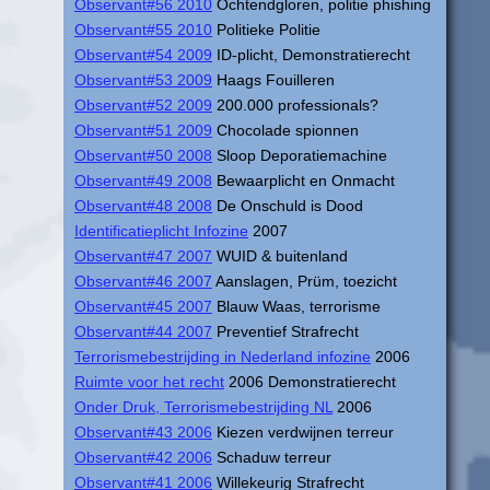
Observant#56 2010
Ochtendgloren, politie phishing
Observant#55 2010
Politieke Politie
Observant#54 2009
ID-plicht, Demonstratierecht
Observant#53 2009
Haags Fouilleren
Observant#52 2009
200.000 professionals?
Observant#51 2009
Chocolade spionnen
Observant#50 2008
Sloop Deporatiemachine
Observant#49 2008
Bewaarplicht en Onmacht
Observant#48 2008
De Onschuld is Dood
Identificatieplicht Infozine
2007
Observant#47 2007
WUID & buitenland
Observant#46 2007
Aanslagen, Prüm, toezicht
Observant#45 2007
Blauw Waas, terrorisme
Observant#44 2007
Preventief Strafrecht
Terrorismebestrijding in Nederland infozine
2006
Ruimte voor het recht
2006 Demonstratierecht
Onder Druk, Terrorismebestrijding NL
2006
Observant#43 2006
Kiezen verdwijnen terreur
Observant#42 2006
Schaduw terreur
Observant#41 2006
Willekeurig Strafrecht