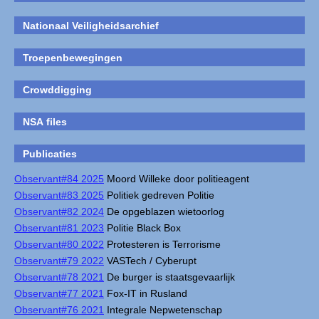
Nationaal Veiligheidsarchief
Troepenbewegingen
Crowddigging
NSA files
Publicaties
Observant#84 2025
Moord Willeke door politieagent
Observant#83 2025
Politiek gedreven Politie
Observant#82 2024
De opgeblazen wietoorlog
Observant#81 2023
Politie Black Box
Observant#80 2022
Protesteren is Terrorisme
Observant#79 2022
VASTech / Cyberupt
Observant#78 2021
De burger is staatsgevaarlijk
Observant#77 2021
Fox-IT in Rusland
Observant#76 2021
Integrale Nepwetenschap