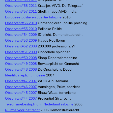
Observant#58 2011
Kraaijer, AIVD, De Telegraaf
Observant#57 2011
Shell, imago AIVD, India
Europese politie en Justitie Infozine
2010
Observant#56 2010
Ochtendgloren, politie phishing
Observant#55 2010
Politieke Politie
Observant#54 2009
ID-plicht, Demonstratierecht
Observant#53 2009
Haags Fouilleren
Observant#52 2009
200.000 professionals?
Observant#51 2009
Chocolade spionnen
Observant#50 2008
Sloop Deporatiemachine
Observant#49 2008
Bewaarplicht en Onmacht
Observant#48 2008
De Onschuld is Dood
Identificatieplicht Infozine
2007
Observant#47 2007
WUID & buitenland
Observant#46 2007
Aanslagen, Prüm, toezicht
Observant#45 2007
Blauw Waas, terrorisme
Observant#44 2007
Preventief Strafrecht
Terrorismebestrijding in Nederland infozine
2006
Ruimte voor het recht
2006 Demonstratierecht