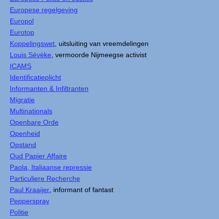
Europese regelgeving
Europol
Eurotop
Koppelingswet
, uitsluiting van vreemdelingen
Louis Sévèke
, vermoorde Nijmeegse activist
ICAMS
Identificatieplicht
Informanten & Infiltranten
Migratie
Multinationals
Openbare Orde
Openheid
Opstand
Oud Papier Affaire
Paola, Italiaanse repressie
Particuliere Recherche
Paul Kraaijer
, informant of fantast
Pepperspray
Politie