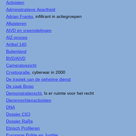
Activisten
Administratieve Apartheid
Adrian Franks
, infiltrant in actiegroepen
Afluisteren
AIVD en vreemdelingen
AIZ-proces
Artikel 140
Buitenland
BVD/AIVD
Cameratoezicht
Cryptografie
, cyberwar in 2000
De tragiek van de geheime dienst
De zaak Bosio
Demonstratierecht
, Is er ruimte voor het recht
Dierenrechtenactivisten
DNA
Dossier CICI
Dossier RaRa
Etnisch Profileren
Europese Politie en Justitie