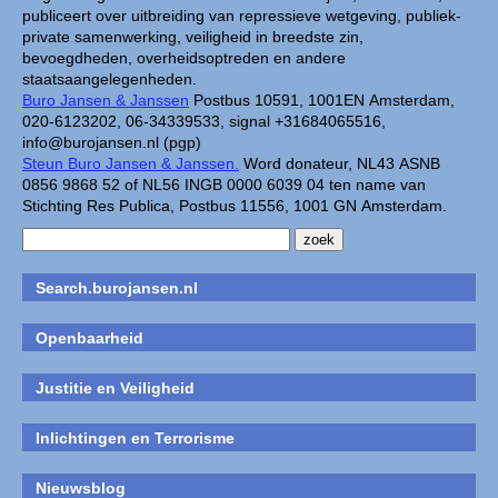
publiceert over uitbreiding van repressieve wetgeving, publiek-
private samenwerking, veiligheid in breedste zin,
bevoegdheden, overheidsoptreden en andere
staatsaangelegenheden.
Buro Jansen & Janssen
Postbus 10591, 1001EN Amsterdam,
020-6123202, 06-34339533, signal +31684065516,
info@burojansen.nl (pgp)
Steun Buro Jansen & Janssen.
Word donateur, NL43 ASNB
0856 9868 52 of NL56 INGB 0000 6039 04 ten name van
Stichting Res Publica, Postbus 11556, 1001 GN Amsterdam.
Search.burojansen.nl
Openbaarheid
Justitie en Veiligheid
Inlichtingen en Terrorisme
Nieuwsblog