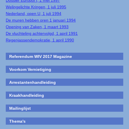
Dossier Europol I, 1 mei 1997
Welingelichte Kringen, 1 juli 1995
Nederland, open U, 1 juli 1994
De muren hebben oren 1 januari 1994
Opening van Zaken, 1 maart 1993
De vluchteling achtervolgd, 1 april 1991
Regenjassendemokratie, 1 april 1990
Referendum WIV 2017 Magazine
Voorkom Vernietiging
Arrestantenhandleiding
Kraakhandleiding
Mailinglijst
Thema's