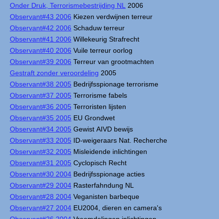
Onder Druk, Terrorismebestrijding NL
2006
Observant#43 2006
Kiezen verdwijnen terreur
Observant#42 2006
Schaduw terreur
Observant#41 2006
Willekeurig Strafrecht
Observant#40 2006
Vuile terreur oorlog
Observant#39 2006
Terreur van grootmachten
Gestraft zonder veroordeling
2005
Observant#38 2005
Bedrijfsspionage terrorisme
Observant#37 2005
Terrorisme fabels
Observant#36 2005
Terroristen lijsten
Observant#35 2005
EU Grondwet
Observant#34 2005
Gewist AIVD bewijs
Observant#33 2005
ID-weigeraars Nat. Recherche
Observant#32 2005
Misleidende inlichtingen
Observant#31 2005
Cyclopisch Recht
Observant#30 2004
Bedrijfsspionage acties
Observant#29 2004
Rasterfahndung NL
Observant#28 2004
Veganisten barbeque
Observant#27 2004
EU2004, dieren en camera's
Observant#26 2004
Vreemdelingen inlichtingen