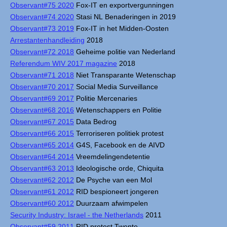
Observant#75 2020
Fox-IT en exportvergunningen
Observant#74 2020
Stasi NL Benaderingen in 2019
Observant#73 2019
Fox-IT in het Midden-Oosten
Arrestantenhandleiding
2018
Observant#72 2018
Geheime politie van Nederland
Referendum WIV 2017 magazine
2018
Observant#71 2018
Niet Transparante Wetenschap
Observant#70 2017
Social Media Surveillance
Observant#69 2017
Politie Mercenaries
Observant#68 2016
Wetenschappers en Politie
Observant#67 2015
Data Bedrog
Observant#66 2015
Terroriseren politiek protest
Observant#65 2014
G4S, Facebook en de AIVD
Observant#64 2014
Vreemdelingendetentie
Observant#63 2013
Ideologische orde, Chiquita
Observant#62 2012
De Psyche van een Mol
Observant#61 2012
RID bespioneert jongeren
Observant#60 2012
Duurzaam afwimpelen
Security Industry: Israel - the Netherlands
2011
Observant#59 2011
RID protest Twente