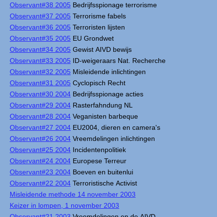
Observant#38 2005
Bedrijfsspionage terrorisme
Observant#37 2005
Terrorisme fabels
Observant#36 2005
Terroristen lijsten
Observant#35 2005
EU Grondwet
Observant#34 2005
Gewist AIVD bewijs
Observant#33 2005
ID-weigeraars Nat. Recherche
Observant#32 2005
Misleidende inlichtingen
Observant#31 2005
Cyclopisch Recht
Observant#30 2004
Bedrijfsspionage acties
Observant#29 2004
Rasterfahndung NL
Observant#28 2004
Veganisten barbeque
Observant#27 2004
EU2004, dieren en camera's
Observant#26 2004
Vreemdelingen inlichtingen
Observant#25 2004
Incidentenpolitiek
Observant#24 2004
Europese Terreur
Observant#23 2004
Boeven en buitenlui
Observant#22 2004
Terroristische Activist
Misleidende methode 14 november 2003
Keizer in lompen, 1 november 2003
Observant#21 2003
Vreemdelingen en de AIVD