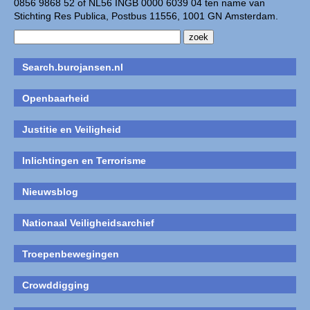
0856 9868 52 of NL56 INGB 0000 6039 04 ten name van
Stichting Res Publica, Postbus 11556, 1001 GN Amsterdam.
Search.burojansen.nl
Openbaarheid
Justitie en Veiligheid
Inlichtingen en Terrorisme
Nieuwsblog
Nationaal Veiligheidsarchief
Troepenbewegingen
Crowddigging