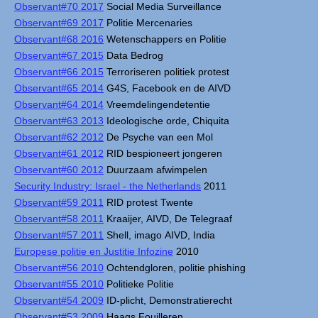
Observant#70 2017
Social Media Surveillance
Observant#69 2017
Politie Mercenaries
Observant#68 2016
Wetenschappers en Politie
Observant#67 2015
Data Bedrog
Observant#66 2015
Terroriseren politiek protest
Observant#65 2014
G4S, Facebook en de AIVD
Observant#64 2014
Vreemdelingendetentie
Observant#63 2013
Ideologische orde, Chiquita
Observant#62 2012
De Psyche van een Mol
Observant#61 2012
RID bespioneert jongeren
Observant#60 2012
Duurzaam afwimpelen
Security Industry: Israel - the Netherlands
2011
Observant#59 2011
RID protest Twente
Observant#58 2011
Kraaijer, AIVD, De Telegraaf
Observant#57 2011
Shell, imago AIVD, India
Europese politie en Justitie Infozine
2010
Observant#56 2010
Ochtendgloren, politie phishing
Observant#55 2010
Politieke Politie
Observant#54 2009
ID-plicht, Demonstratierecht
Observant#53 2009
Haags Fouilleren