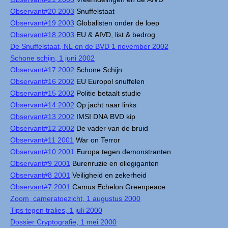
Observant#20 2003
Snuffelstaat
Observant#19 2003
Globalisten onder de loep
Observant#18 2003
EU & AIVD, list & bedrog
De Snuffelstaat, NL en de BVD 1 november 2002
Schone schijn, 1 juni 2002
Observant#17 2002
Schone Schijn
Observant#16 2002
EU Europol snuffelen
Observant#15 2002
Politie betaalt studie
Observant#14 2002
Op jacht naar links
Observant#13 2002
IMSI DNA BVD kip
Observant#12 2002
De vader van de bruid
Observant#11 2001
War on Terror
Observant#10 2001
Europa tegen demonstranten
Observant#9 2001
Burenruzie en oliegiganten
Observant#8 2001
Veiligheid en zekerheid
Observant#7 2001
Camus Echelon Greenpeace
Zoom, cameratoezicht, 1 augustus 2000
Tips tegen tralies, 1 juli 2000
Dossier Cryptografie, 1 mei 2000