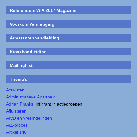
Referendum WIV 2017 Magazine
Voorkom Vernietiging
Arrestantenhandleiding
Kraakhandleiding
Mailinglijst
Thema's
Activisten
Administratieve Apartheid
Adrian Franks
, infiltrant in actiegroepen
Afluisteren
AIVD en vreemdelingen
AIZ-proces
Artikel 140