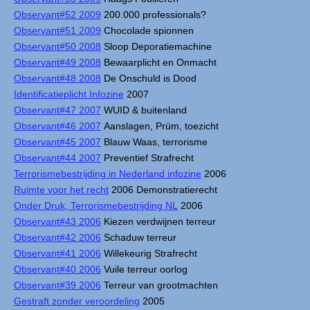
Observant#52 2009
200.000 professionals?
Observant#51 2009
Chocolade spionnen
Observant#50 2008
Sloop Deporatiemachine
Observant#49 2008
Bewaarplicht en Onmacht
Observant#48 2008
De Onschuld is Dood
Identificatieplicht Infozine
2007
Observant#47 2007
WUID & buitenland
Observant#46 2007
Aanslagen, Prüm, toezicht
Observant#45 2007
Blauw Waas, terrorisme
Observant#44 2007
Preventief Strafrecht
Terrorismebestrijding in Nederland infozine
2006
Ruimte voor het recht
2006 Demonstratierecht
Onder Druk, Terrorismebestrijding NL
2006
Observant#43 2006
Kiezen verdwijnen terreur
Observant#42 2006
Schaduw terreur
Observant#41 2006
Willekeurig Strafrecht
Observant#40 2006
Vuile terreur oorlog
Observant#39 2006
Terreur van grootmachten
Gestraft zonder veroordeling
2005