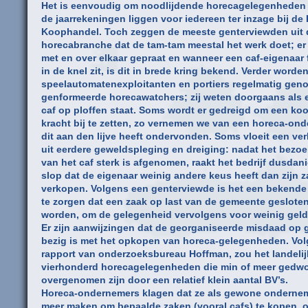
Het is eenvoudig om noodlijdende horecagelegenheden 
de jaarrekeningen liggen voor iedereen ter inzage bij de
Koophandel. Toch zeggen de meeste genterviewden uit 
horecabranche dat de tam-tam meestal het werk doet; er
met en over elkaar gepraat en wanneer een caf-eigenaar 
in de knel zit, is dit in brede kring bekend. Verder worde
speelautomatenexploitanten en portiers regelmatig gen
genformeerde horecawatchers; zij weten doorgaans als e
caf op ploffen staat. Soms wordt er gedreigd om een k
kracht bij te zetten, zo vernemen we van een horeca-on
dit aan den lijve heeft ondervonden. Soms vloeit een ve
uit eerdere geweldspleging en dreiging: nadat het bezoe
van het caf sterk is afgenomen, raakt het bedrijf dusdani
slop dat de eigenaar weinig andere keus heeft dan zijn z
verkopen. Volgens een genterviewde is het een bekende 
te zorgen dat een zaak op last van de gemeente geslote
worden, om de gelegenheid vervolgens voor weinig geld
Er zijn aanwijzingen dat de georganiseerde misdaad op 
bezig is met het opkopen van horeca-gelegenheden. Vol
rapport van onderzoeksbureau Hoffman, zou het landeli
vierhonderd horecagelegenheden die min of meer gedw
overgenomen zijn door een relatief klein aantal BV’s.
Horeca-ondernemers klagen dat ze als gewone onderne
meer maken om bepaalde zaken (vooral cafs) te kopen, 