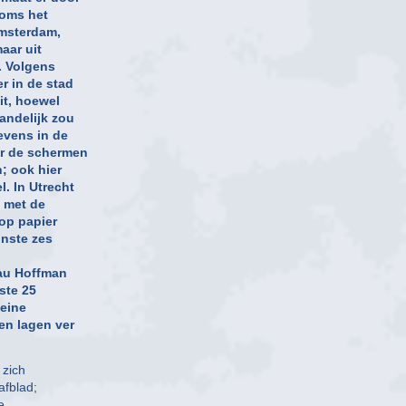
soms het
Amsterdam,
aar uit
. Volgens
r in de stad
it, hoewel
andelijk zou
evens in de
er de schermen
; ook hier
. In Utrecht
 met de
op papier
inste zes
eau Hoffman
ste 25
leine
en lagen ver
 zich
afblad;
e