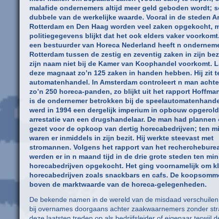
malafide ondernemers altijd meer geld geboden wordt; 
dubbele van de werkelijke waarde. Vooral in de steden 
Rotterdam en Den Haag worden veel zaken opgekocht, m
politiegegevens blijkt dat het ook elders vaker voorkomt
een bestuurder van Horeca Nederland heeft n onderneme
Rotterdam tussen de zestig en zeventig zaken in zijn bez
zijn naam niet bij de Kamer van Koophandel voorkomt. L
deze magnaat zo’n 125 zaken in handen hebben. Hij zit t
automatenhandel. In Amsterdam controleert n man acht
zo’n 250 horeca-panden, zo blijkt uit het rapport Hoffman
is de ondernemer betrokken bij de speelautomatenhandel
werd in 1994 een dergelijk imperium in opbouw opgerold
arrestatie van een drugshandelaar. De man had plannen 
gezet voor de opkoop van dertig horecabedrijven; ten m
waren er inmiddels in zijn bezit. Hij werkte steevast met
stromannen. Volgens het rapport van het recherchebur
werden er in n maand tijd in de drie grote steden ten min
horecabedrijven opgekocht. Het ging voornamelijk om k
horecabedrijven zoals snackbars en cafs. De koopsomm
boven de marktwaarde van de horeca-gelegenheden.
De bekende namen in de wereld van de misdaad verschuilen
bij overnames doorgaans achter zaakwaarnemers zonder str
deze laatsten treden op als bedrijfsleider of eigenaar terwijl d