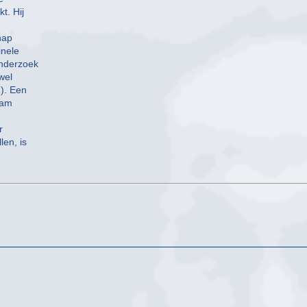
t. Hij
hap
inele
onderzoek
wel
2). Een
eam
r
len, is