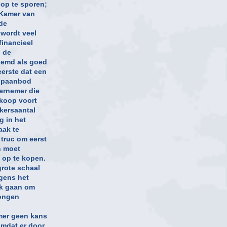
op te sporen;
 Kamer van
de
 wordt veel
financieel
n de
oemd als goed
erste dat een
oopaanbod
dernemer die
rkoop voort
kersaantal
g in het
aak te
truc om eerst
n moet
 op te kopen.
grote schaal
gens het
jk gaan om
ongen
mer geen kans
omdat er door