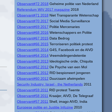
Observant#72 2018
Geheime politie van Nederland
Referendum WIV 2017 magazine
2018
Observant#71 2018
Niet Transparante Wetenschap
Observant#70 2017
Social Media Surveillance
Observant#69 2017
Politie Mercenaries
Observant#68 2016
Wetenschappers en Politie
Observant#67 2015
Data Bedrog
Observant#66 2015
Terroriseren politiek protest
Observant#65 2014
G4S, Facebook en de AIVD
Observant#64 2014
Vreemdelingendetentie
Observant#63 2013
Ideologische orde, Chiquita
Observant#62 2012
De Psyche van een Mol
Observant#61 2012
RID bespioneert jongeren
Observant#60 2012
Duurzaam afwimpelen
Security Industry: Israel - the Netherlands
2011
Observant#59 2011
RID protest Twente
Observant#58 2011
Kraaijer, AIVD, De Telegraaf
Observant#57 2011
Shell, imago AIVD, India
Europese politie en Justitie Infozine
2010