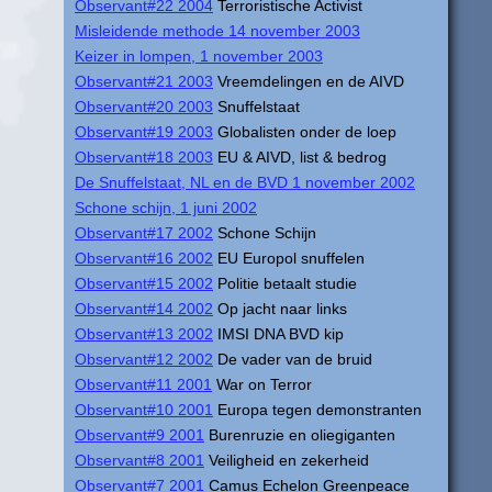
Observant#22 2004
Terroristische Activist
Misleidende methode 14 november 2003
Keizer in lompen, 1 november 2003
Observant#21 2003
Vreemdelingen en de AIVD
Observant#20 2003
Snuffelstaat
Observant#19 2003
Globalisten onder de loep
Observant#18 2003
EU & AIVD, list & bedrog
De Snuffelstaat, NL en de BVD 1 november 2002
Schone schijn, 1 juni 2002
Observant#17 2002
Schone Schijn
Observant#16 2002
EU Europol snuffelen
Observant#15 2002
Politie betaalt studie
Observant#14 2002
Op jacht naar links
Observant#13 2002
IMSI DNA BVD kip
Observant#12 2002
De vader van de bruid
Observant#11 2001
War on Terror
Observant#10 2001
Europa tegen demonstranten
Observant#9 2001
Burenruzie en oliegiganten
Observant#8 2001
Veiligheid en zekerheid
Observant#7 2001
Camus Echelon Greenpeace