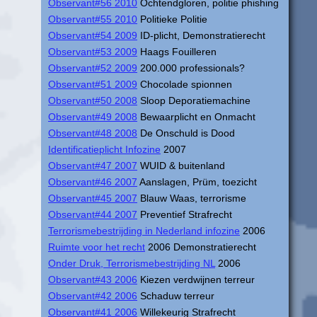
Observant#56 2010
Ochtendgloren, politie phishing
Observant#55 2010
Politieke Politie
Observant#54 2009
ID-plicht, Demonstratierecht
Observant#53 2009
Haags Fouilleren
Observant#52 2009
200.000 professionals?
Observant#51 2009
Chocolade spionnen
Observant#50 2008
Sloop Deporatiemachine
Observant#49 2008
Bewaarplicht en Onmacht
Observant#48 2008
De Onschuld is Dood
Identificatieplicht Infozine
2007
Observant#47 2007
WUID & buitenland
Observant#46 2007
Aanslagen, Prüm, toezicht
Observant#45 2007
Blauw Waas, terrorisme
Observant#44 2007
Preventief Strafrecht
Terrorismebestrijding in Nederland infozine
2006
Ruimte voor het recht
2006 Demonstratierecht
Onder Druk, Terrorismebestrijding NL
2006
Observant#43 2006
Kiezen verdwijnen terreur
Observant#42 2006
Schaduw terreur
Observant#41 2006
Willekeurig Strafrecht