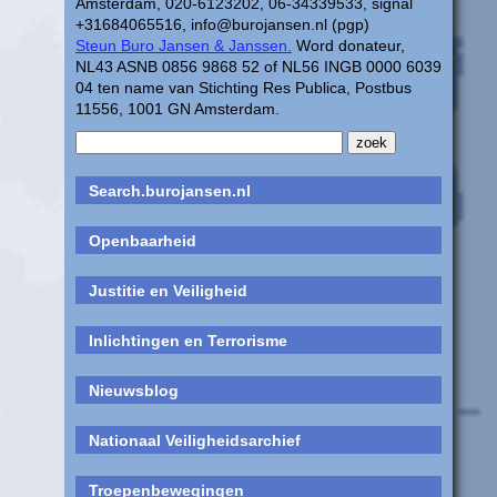
Amsterdam, 020-6123202, 06-34339533, signal
+31684065516, info@burojansen.nl (pgp)
Steun Buro Jansen & Janssen.
Word donateur,
NL43 ASNB 0856 9868 52 of NL56 INGB 0000 6039
04 ten name van Stichting Res Publica, Postbus
11556, 1001 GN Amsterdam.
Search.burojansen.nl
Openbaarheid
Justitie en Veiligheid
Inlichtingen en Terrorisme
Nieuwsblog
Nationaal Veiligheidsarchief
Troepenbewegingen