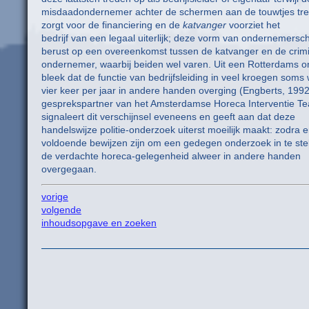
misdaadondernemer achter de schermen aan de touwtjes trek
zorgt voor de financiering en de
katvanger
voorziet het
bedrijf van een legaal uiterlijk; deze vorm van ondernemersc
berust op een overeenkomst tussen de katvanger en de crim
ondernemer, waarbij beiden wel varen. Uit een Rotterdams 
bleek dat de functie van bedrijfsleiding in veel kroegen soms 
vier keer per jaar in andere handen overging (Engberts, 199
gesprekspartner van het Amsterdamse Horeca Interventie T
signaleert dit verschijnsel eveneens en geeft aan dat deze
handelswijze politie-onderzoek uiterst moeilijk maakt: zodra e
voldoende bewijzen zijn om een gedegen onderzoek in te stel
de verdachte horeca-gelegenheid alweer in andere handen
overgegaan.
vorige
volgende
inhoudsopgave en zoeken