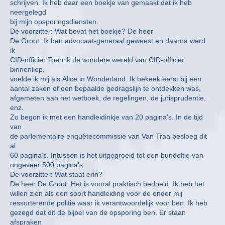
schrijven. Ik heb daar een boekje van gemaakt dat ik heb
neergelegd
bij mijn opsporingsdiensten.
De voorzitter: Wat bevat het boekje? De heer
De Groot: Ik ben advocaat-generaal geweest en daarna werd
ik
CID-officier Toen ik de wondere wereld van CID-officier
binnenliep,
voelde ik mij als Alice in Wonderland. Ik bekeek eerst bij een
aantal zaken of een bepaalde gedragslijn te ontdekken was,
afgemeten aan het wetboek, de regelingen, de jurisprudentie,
enz.
Zo begon ik met een handleidinkje van 20 pagina’s. In de tijd
van
de parlementaire enquêtecommissie van Van Traa besloeg dit
al
60 pagina’s. Intussen is het uitgegroeid tot een bundeltje van
ongeveer 500 pagina’s.
De voorzitter: Wat staat erin?
De heer De Groot: Het is vooral praktisch bedoeld. Ik heb het
willen zien als een soort handleiding voor de onder mij
ressorterende politie waar ik verantwoordelijk voor ben. Ik heb
gezegd dat dit de bijbel van de opsporing ben. Er staan
afspraken