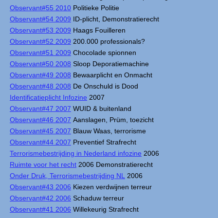
Observant#55 2010
Politieke Politie
Observant#54 2009
ID-plicht, Demonstratierecht
Observant#53 2009
Haags Fouilleren
Observant#52 2009
200.000 professionals?
Observant#51 2009
Chocolade spionnen
Observant#50 2008
Sloop Deporatiemachine
Observant#49 2008
Bewaarplicht en Onmacht
Observant#48 2008
De Onschuld is Dood
Identificatieplicht Infozine
2007
Observant#47 2007
WUID & buitenland
Observant#46 2007
Aanslagen, Prüm, toezicht
Observant#45 2007
Blauw Waas, terrorisme
Observant#44 2007
Preventief Strafrecht
Terrorismebestrijding in Nederland infozine
2006
Ruimte voor het recht
2006 Demonstratierecht
Onder Druk, Terrorismebestrijding NL
2006
Observant#43 2006
Kiezen verdwijnen terreur
Observant#42 2006
Schaduw terreur
Observant#41 2006
Willekeurig Strafrecht