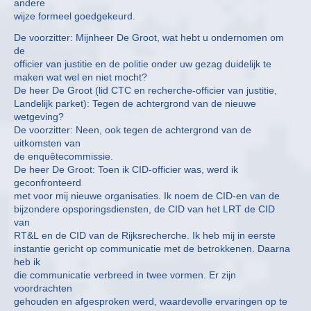
andere
wijze formeel goedgekeurd.
De voorzitter: Mijnheer De Groot, wat hebt u ondernomen om
de
officier van justitie en de politie onder uw gezag duidelijk te
maken wat wel en niet mocht?
De heer De Groot (lid CTC en recherche-officier van justitie,
Landelijk parket): Tegen de achtergrond van de nieuwe
wetgeving?
De voorzitter: Neen, ook tegen de achtergrond van de
uitkomsten van
de enquêtecommissie.
De heer De Groot: Toen ik CID-officier was, werd ik
geconfronteerd
met voor mij nieuwe organisaties. Ik noem de CID-en van de
bijzondere opsporingsdiensten, de CID van het LRT de CID
van
RT&L en de CID van de Rijksrecherche. Ik heb mij in eerste
instantie gericht op communicatie met de betrokkenen. Daarna
heb ik
die communicatie verbreed in twee vormen. Er zijn
voordrachten
gehouden en afgesproken werd, waardevolle ervaringen op te