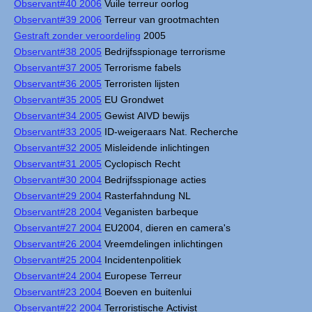
Observant#40 2006
Vuile terreur oorlog
Observant#39 2006
Terreur van grootmachten
Gestraft zonder veroordeling
2005
Observant#38 2005
Bedrijfsspionage terrorisme
Observant#37 2005
Terrorisme fabels
Observant#36 2005
Terroristen lijsten
Observant#35 2005
EU Grondwet
Observant#34 2005
Gewist AIVD bewijs
Observant#33 2005
ID-weigeraars Nat. Recherche
Observant#32 2005
Misleidende inlichtingen
Observant#31 2005
Cyclopisch Recht
Observant#30 2004
Bedrijfsspionage acties
Observant#29 2004
Rasterfahndung NL
Observant#28 2004
Veganisten barbeque
Observant#27 2004
EU2004, dieren en camera's
Observant#26 2004
Vreemdelingen inlichtingen
Observant#25 2004
Incidentenpolitiek
Observant#24 2004
Europese Terreur
Observant#23 2004
Boeven en buitenlui
Observant#22 2004
Terroristische Activist