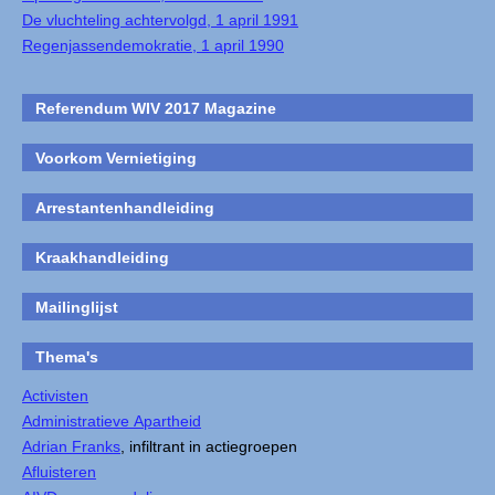
De vluchteling achtervolgd, 1 april 1991
Regenjassendemokratie, 1 april 1990
Referendum WIV 2017 Magazine
Voorkom Vernietiging
Arrestantenhandleiding
Kraakhandleiding
Mailinglijst
Thema's
Activisten
Administratieve Apartheid
Adrian Franks
, infiltrant in actiegroepen
Afluisteren