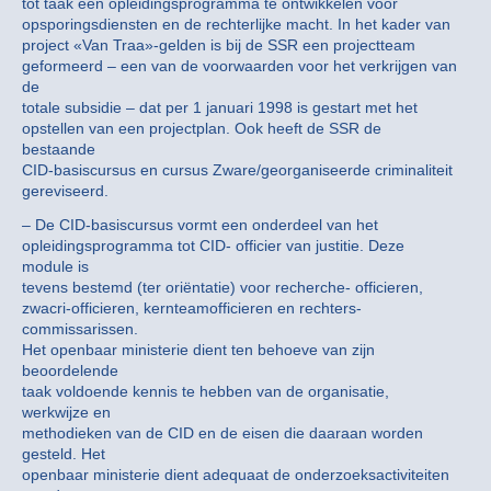
tot taak een opleidingsprogramma te ontwikkelen voor
opsporingsdiensten en de rechterlijke macht. In het kader van
project «Van Traa»-gelden is bij de SSR een projectteam
geformeerd – een van de voorwaarden voor het verkrijgen van
de
totale subsidie – dat per 1 januari 1998 is gestart met het
opstellen van een projectplan. Ook heeft de SSR de
bestaande
CID-basiscursus en cursus Zware/georganiseerde criminaliteit
gereviseerd.
– De CID-basiscursus vormt een onderdeel van het
opleidingsprogramma tot CID- officier van justitie. Deze
module is
tevens bestemd (ter oriëntatie) voor recherche- officieren,
zwacri-officieren, kernteamofficieren en rechters-
commissarissen.
Het openbaar ministerie dient ten behoeve van zijn
beoordelende
taak voldoende kennis te hebben van de organisatie,
werkwijze en
methodieken van de CID en de eisen die daaraan worden
gesteld. Het
openbaar ministerie dient adequaat de onderzoeksactiviteiten