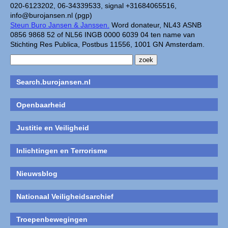
020-6123202, 06-34339533, signal +31684065516,
info@burojansen.nl (pgp)
Steun Buro Jansen & Janssen.
Word donateur, NL43 ASNB
0856 9868 52 of NL56 INGB 0000 6039 04 ten name van
Stichting Res Publica, Postbus 11556, 1001 GN Amsterdam.
Search.burojansen.nl
Openbaarheid
Justitie en Veiligheid
Inlichtingen en Terrorisme
Nieuwsblog
Nationaal Veiligheidsarchief
Troepenbewegingen