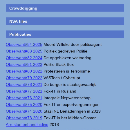
Crowddigging
NSA files
Publicaties
Observant#84 2025
Moord Willeke door politieagent
Observant#83 2025
Politiek gedreven Politie
Observant#82 2024
De opgeblazen wietoorlog
Observant#81 2023
Politie Black Box
Observant#80 2022
Protesteren is Terrorisme
Observant#79 2022
VASTech / Cyberupt
Observant#78 2021
De burger is staatsgevaarlijk
Observant#77 2021
Fox-IT in Rusland
Observant#76 2021
Integrale Nepwetenschap
Observant#75 2020
Fox-IT en exportvergunningen
Observant#74 2020
Stasi NL Benaderingen in 2019
Observant#73 2019
Fox-IT in het Midden-Oosten
Arrestantenhandleiding
2018