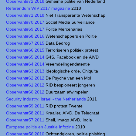
Observant#72 2018
Geheime politie van Nederland
Referendum WIV 2017 magazine
2018
Observant#71 2018
Niet Transparante Wetenschap
Observant#70 2017
Social Media Surveillance
Observant#69 2017
Politie Mercenaries
Observant#68 2016
Wetenschappers en Politie
Observant#67 2015
Data Bedrog
Observant#66 2015
Terroriseren politiek protest
Observant#65 2014
G4S, Facebook en de AIVD
Observant#64 2014
Vreemdelingendetentie
Observant#63 2013
Ideologische orde, Chiquita
Observant#62 2012
De Psyche van een Mol
Observant#61 2012
RID bespioneert jongeren
Observant#60 2012
Duurzaam afwimpelen
Security Industry: Israel - the Netherlands
2011
Observant#59 2011
RID protest Twente
Observant#58 2011
Kraaijer, AIVD, De Telegraaf
Observant#57 2011
Shell, imago AIVD, India
Europese politie en Justitie Infozine
2010
Observant#56 2010
Ochtendgloren, politie phishing