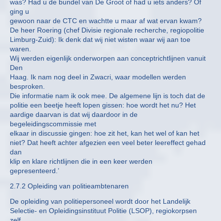
was? Had u de bundel van De Groot of had u iets anders? Of
ging u
gewoon naar de CTC en wachtte u maar af wat ervan kwam?
De heer Roering (chef Divisie regionale recherche, regiopolitie
Limburg-Zuid): Ik denk dat wij niet wisten waar wij aan toe
waren.
Wij werden eigenlijk onderworpen aan conceptrichtlijnen vanuit
Den
Haag. Ik nam nog deel in Zwacri, waar modellen werden
besproken.
Die informatie nam ik ook mee. De algemene lijn is toch dat de
politie een beetje heeft lopen gissen: hoe wordt het nu? Het
aardige daarvan is dat wij daardoor in de
begeleidingscommissie met
elkaar in discussie gingen: hoe zit het, kan het wel of kan het
niet? Dat heeft achter afgezien een veel beter leereffect gehad
dan
klip en klare richtlijnen die in een keer werden
gepresenteerd.’
2.7.2 Opleiding van politieambtenaren
De opleiding van politiepersoneel wordt door het Landelijk
Selectie- en Opleidingsinstituut Politie (LSOP), regiokorpsen
zelf