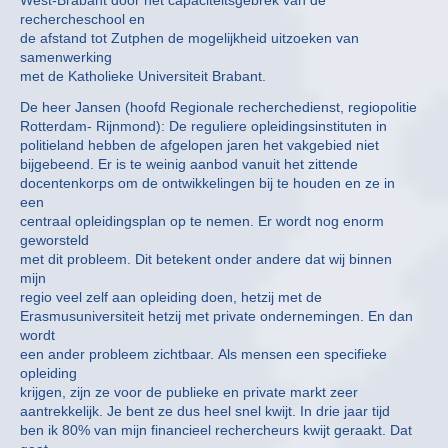
West-Brabant door het capaciteitsgebrek van de
rechercheschool en
de afstand tot Zutphen de mogelijkheid uitzoeken van
samenwerking
met de Katholieke Universiteit Brabant.
De heer Jansen (hoofd Regionale recherchedienst, regiopolitie
Rotterdam- Rijnmond): De reguliere opleidingsinstituten in
politieland hebben de afgelopen jaren het vakgebied niet
bijgebeend. Er is te weinig aanbod vanuit het zittende
docentenkorps om de ontwikkelingen bij te houden en ze in
een
centraal opleidingsplan op te nemen. Er wordt nog enorm
geworsteld
met dit probleem. Dit betekent onder andere dat wij binnen
mijn
regio veel zelf aan opleiding doen, hetzij met de
Erasmusuniversiteit hetzij met private ondernemingen. En dan
wordt
een ander probleem zichtbaar. Als mensen een specifieke
opleiding
krijgen, zijn ze voor de publieke en private markt zeer
aantrekkelijk. Je bent ze dus heel snel kwijt. In drie jaar tijd
ben ik 80% van mijn financieel rechercheurs kwijt geraakt. Dat