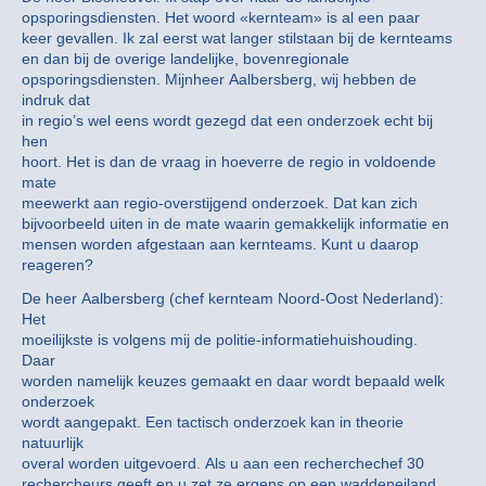
opsporingsdiensten. Het woord «kernteam» is al een paar
keer gevallen. Ik zal eerst wat langer stilstaan bij de kernteams
en dan bij de overige landelijke, bovenregionale
opsporingsdiensten. Mijnheer Aalbersberg, wij hebben de
indruk dat
in regio’s wel eens wordt gezegd dat een onderzoek echt bij
hen
hoort. Het is dan de vraag in hoeverre de regio in voldoende
mate
meewerkt aan regio-overstijgend onderzoek. Dat kan zich
bijvoorbeeld uiten in de mate waarin gemakkelijk informatie en
mensen worden afgestaan aan kernteams. Kunt u daarop
reageren?
De heer Aalbersberg (chef kernteam Noord-Oost Nederland):
Het
moeilijkste is volgens mij de politie-informatiehuishouding.
Daar
worden namelijk keuzes gemaakt en daar wordt bepaald welk
onderzoek
wordt aangepakt. Een tactisch onderzoek kan in theorie
natuurlijk
overal worden uitgevoerd. Als u aan een recherchechef 30
rechercheurs geeft en u zet ze ergens op een waddeneiland,