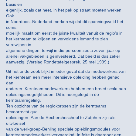
basis en
eigenlijk, zoals dat heet, in het pak op straat moeten werken.
Ook
in Noordoost-Nederland merken wij dat dit spanningsveld het
soms
moeilijk maakt om eerst de juiste kwaliteit vanuit de regio’s in
het kernteam te krijgen en vervolgens iemand te zien
verdwijnen in
algemene dingen, terwijl in die persoon zes a zeven jaar op
allerlei vakgebieden is geïnvesteerd. Dat beeld is dus zeker
aanwezig. (Verslag Rondetafelgesprek, 25 mei 1999.)
Uit het onderzoek blijkt in ieder geval dat de medewerkers van
het kernteam een meer intensieve opleiding hebben gehad
dan
anderen. Kernteammedewerkers hebben een breed scala aan
opleidingsmogelijkheden. Dit is neergelegd in de
kernteamregeling.
Ten opzichte van de regiokorpsen zijn de kernteams
bevoorrecht qua
opleidingen. Aan de Rechercheschool te Zutphen zijn als
uitvloeisel
van de werkgroep-Behling speciale opleidingsmodules voor
kernteammedewerkers vervaardigd. In feite is daardoor een