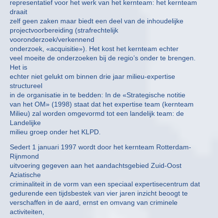
representatief voor het werk van het kernteam: het kernteam
draait
zelf geen zaken maar biedt een deel van de inhoudelijke
projectvoorbereiding (strafrechtelijk
vooronderzoek/verkennend
onderzoek, «acquisitie»). Het kost het kernteam echter
veel moeite de onderzoeken bij de regio’s onder te brengen.
Het is
echter niet gelukt om binnen drie jaar milieu-expertise
structureel
in de organisatie in te bedden: In de «Strategische notitie
van het OM» (1998) staat dat het expertise team (kernteam
Milieu) zal worden omgevormd tot een landelijk team: de
Landelijke
milieu groep onder het KLPD.
Sedert 1 januari 1997 wordt door het kernteam Rotterdam-
Rijnmond
uitvoering gegeven aan het aandachtsgebied Zuid-Oost
Aziatische
criminaliteit in de vorm van een speciaal expertisecentrum dat
gedurende een tijdsbestek van vier jaren inzicht beoogt te
verschaffen in de aard, ernst en omvang van criminele
activiteiten,