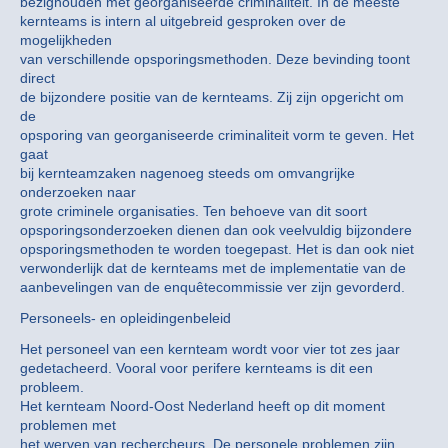
bezighouden met georganiseerde criminaliteit. In de meeste
kernteams is intern al uitgebreid gesproken over de
mogelijkheden
van verschillende opsporingsmethoden. Deze bevinding toont
direct
de bijzondere positie van de kernteams. Zij zijn opgericht om
de
opsporing van georganiseerde criminaliteit vorm te geven. Het
gaat
bij kernteamzaken nagenoeg steeds om omvangrijke
onderzoeken naar
grote criminele organisaties. Ten behoeve van dit soort
opsporingsonderzoeken dienen dan ook veelvuldig bijzondere
opsporingsmethoden te worden toegepast. Het is dan ook niet
verwonderlijk dat de kernteams met de implementatie van de
aanbevelingen van de enquêtecommissie ver zijn gevorderd.
Personeels- en opleidingenbeleid
Het personeel van een kernteam wordt voor vier tot zes jaar
gedetacheerd. Vooral voor perifere kernteams is dit een
probleem.
Het kernteam Noord-Oost Nederland heeft op dit moment
problemen met
het werven van rechercheurs. De personele problemen zijn