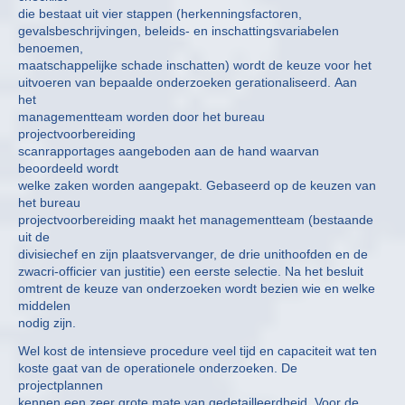
die bestaat uit vier stappen (herkenningsfactoren,
gevalsbeschrijvingen, beleids- en inschattingsvariabelen
benoemen,
maatschappelijke schade inschatten) wordt de keuze voor het
uitvoeren van bepaalde onderzoeken gerationaliseerd. Aan
het
managementteam worden door het bureau
projectvoorbereiding
scanrapportages aangeboden aan de hand waarvan
beoordeeld wordt
welke zaken worden aangepakt. Gebaseerd op de keuzen van
het bureau
projectvoorbereiding maakt het managementteam (bestaande
uit de
divisiechef en zijn plaatsvervanger, de drie unithoofden en de
zwacri-officier van justitie) een eerste selectie. Na het besluit
omtrent de keuze van onderzoeken wordt bezien wie en welke
middelen
nodig zijn.
Wel kost de intensieve procedure veel tijd en capaciteit wat ten
koste gaat van de operationele onderzoeken. De
projectplannen
kennen een zeer grote mate van gedetailleerdheid. Voor de