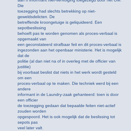
aan n informant niet-vervolging toegezegd door het OM.
Die
toezegging had slechts betrekking op niet-
geweldsdelicten. De
betreffende kroongetuige is geliquideerd. Een
sepotbeslissing
behoeft pas te worden genomen als proces-verbaal is
opgemaakt van
een geconstateerd strafbaar feit en dit proces-verbaal is
ingezonden aan het openbaar ministerie. Het is mogelijk
dat de
politie (al dan niet na of in overleg met de officier van
justitie)
bij voorbaat beslist dat niets in het werk wordt gesteld
om een
proces-verbaal op te maken. Die techniek werd bij een
andere
informant in de Laundry-zaak gehanteerd: toen is door
een officier
de toezegging gedaan dat bepaalde feiten niet-actief
zouden worden
opgespoord. Het is ook mogelijk dat de beslissing tot
sepots pas
veel later valt.