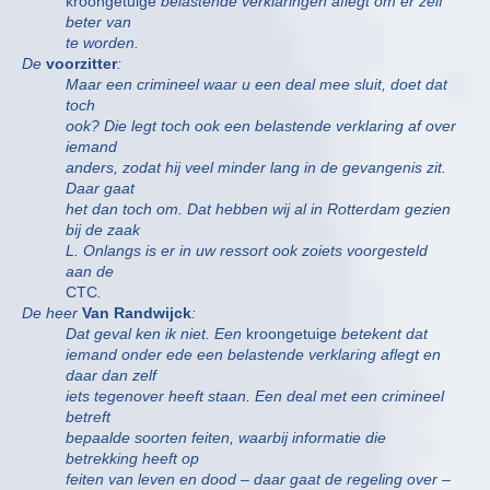
kroongetuige
belastende verklaringen aflegt om er zelf
beter van
te worden.
De
voorzitter
:
Maar een crimineel waar u een deal mee sluit, doet dat
toch
ook? Die legt toch ook een belastende verklaring af over
iemand
anders, zodat hij veel minder lang in de gevangenis zit.
Daar gaat
het dan toch om. Dat hebben wij al in Rotterdam gezien
bij de zaak
L. Onlangs is er in uw ressort ook zoiets voorgesteld
aan de
CTC
.
De heer
Van Randwijck
:
Dat geval ken ik niet. Een
kroongetuige
betekent dat
iemand onder ede een belastende verklaring aflegt en
daar dan zelf
iets tegenover heeft staan. Een deal met een crimineel
betreft
bepaalde soorten feiten, waarbij informatie die
betrekking heeft op
feiten van leven en dood – daar gaat de regeling over –