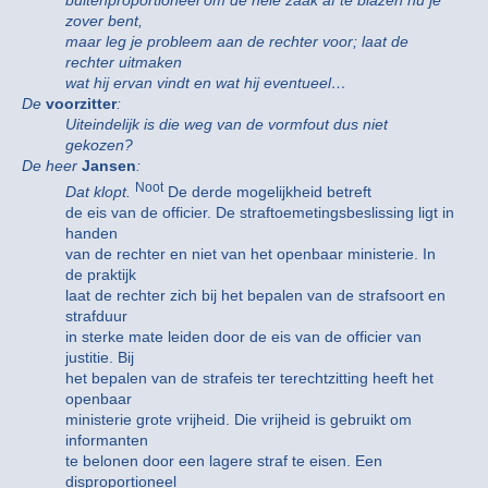
buitenproportioneel om de hele zaak af te blazen nu je
zover bent,
maar leg je probleem aan de rechter voor; laat de
rechter uitmaken
wat hij ervan vindt en wat hij eventueel…
De
voorzitter
:
Uiteindelijk is die weg van de vormfout dus niet
gekozen?
De heer
Jansen
:
Noot
Dat klopt.
De derde mogelijkheid betreft
de eis van de officier. De straftoemetingsbeslissing ligt in
handen
van de rechter en niet van het openbaar ministerie. In
de praktijk
laat de rechter zich bij het bepalen van de strafsoort en
strafduur
in sterke mate leiden door de eis van de officier van
justitie. Bij
het bepalen van de strafeis ter terechtzitting heeft het
openbaar
ministerie grote vrijheid. Die vrijheid is gebruikt om
informanten
te belonen door een lagere straf te eisen. Een
disproportioneel