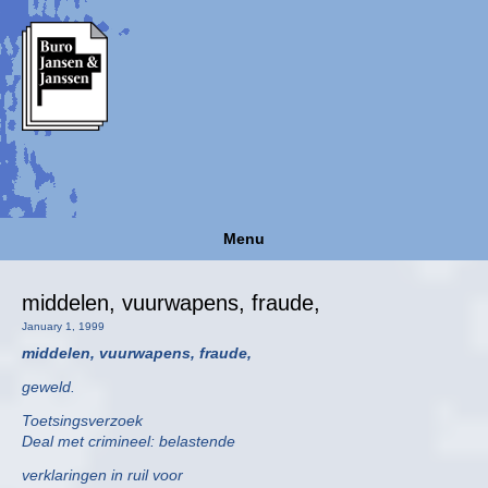
Menu
middelen, vuurwapens, fraude,
January 1, 1999
middelen, vuurwapens, fraude,
geweld.
Toetsingsverzoek
Deal met crimineel: belastende
verklaringen in ruil voor