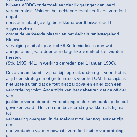
blijkens WODC-onderzoek aanzienlijk geringer dan werd
verondersteld. Volgens het geldende recht heeft een vormfout
nogal
eens een fataal gevolg: betrokkene wordt bijvoorbeeld
vrijgesproken
omdat de verkeerde plaats van het delict is tenlastegelegd.
Nieuwe
vervolging stuit af op artikel 68 Sr. Inmiddels is een wet
aangenomen, waardoor een dergelijke vormfout kan worden
hersteld
(Stb. 1995, 441, in werking getreden per 1 januari 1996).
Deze variant komt – zij het bij hoge uitzondering – voor. Het is
altijd een strategie met grote risico’s voor het OM. Enerzijds is
niet uit te sluiten dat de fout niet zal opvallen en er toch een
veroordeling volgt. Anderzijds kan het gebeuren dat de officier
van
justitie te voren door de verdediging of de rechtbank op de fout
gewezen wordt. Het zou dan bevreemding wekken als hij niet
tot
verbetering overgaat. In de toekomst zal het nog lastiger zijn
om
een verdachte via een bewuste vormfout buiten veroordeling
te