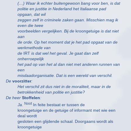
(…) Waar ik echter buitengewoon bang voor ben, is dat
politie en justitie in Nederland het Italiaanse pad
opgaan, dat wil
zeggen zelf in criminele zaken gaan. Misschien mag ik
even die twee
voorbeelden vergelijken. Bij de
kroongetuige
is dat niet
aan
de orde. Op het moment dat je het pad opgaat van de
werkmethode van
de
IRT
is dat wel het geval. Je gaat dan zelf
onherroepelijk
het pad op van het al dan niet met anderen runnen van
een
misdaadorganisatie. Dat is een wereld van verschil.
De
voorzitter
:
Het verschil zit dus niet in de moraliteit, maar in de
betrokkenheid van politie en justitie?
De heer
Stoffelen
:
Noot
Ja.
In feite bestaat er tussen de
kroongetuige en de getuige of informant met wie een
deal wordt
gesloten een glijdende schaal. Doorgaans wordt als
kroongetuige