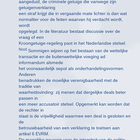
aangeduid, de criminele getuige die vanwege zijn
getuigenverklaring
een straf krijgt die in vergaande mate lichter is dan wat
normaliter voor de feiten waarvan hij verdacht wordt,
wordt
opgelegd. In de literatuur bestaat discussie over de
vraag of een
Kroongetuige-regeling past in het Nederlandse stelsel.
Noot
Sommigen wijzen op het bestaan van de wettelijke
transactie en de buitenwettelijke voeging ad
informandum alsmede
het voorwaardelijk sepot als onderhandelingsvormen.
Anderen
benadrukken de moeilijke verenigbaarheid met de
traditie van
waarheidsvinding: zij menen dat dergelijke deals beter
passen in
een meer accusatoir stelsel. Opgemerkt kan worden dat
de rechter in
staat is de vrijwilligheid waarmee een deal is gesloten en
de
betrouwbaarheid van een verklaring te toetsen aan
artikel 6 EVRM.
De mogelijke gevaren voor de integriteit van de politie,