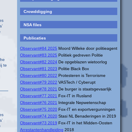
Crowddigging
es
NSA files
a’
e
Publicaties
Observant#84 2025
Moord Willeke door politieagent
Observant#83 2025
Politiek gedreven Politie
che
Observant#82 2024
De opgeblazen wietoorlog
j te
Observant#81 2023
Politie Black Box
Observant#80 2022
Protesteren is Terrorisme
Observant#79 2022
VASTech / Cyberupt
Observant#78 2021
De burger is staatsgevaarlijk
Observant#77 2021
Fox-IT in Rusland
Observant#76 2021
Integrale Nepwetenschap
Observant#75 2020
Fox-IT en exportvergunningen
es
Observant#74 2020
Stasi NL Benaderingen in 2019
a’
Observant#73 2019
Fox-IT in het Midden-Oosten
e
Arrestantenhandleiding
2018