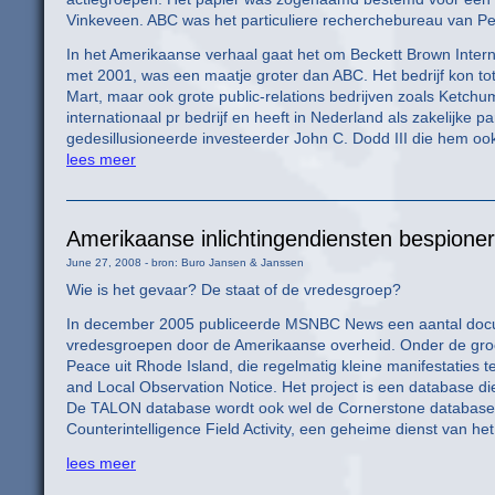
Vinkeveen. ABC was het particuliere recherchebureau van Pete
In het Amerikaanse verhaal gaat het om Beckett Brown Intern
met 2001, was een maatje groter dan ABC. Het bedrijf kon tot 
Mart, maar ook grote public-relations bedrijven zoals Ketc
internationaal pr bedrijf en heeft in Nederland als zakelijk
gedesillusioneerde investeerder John C. Dodd III die hem o
lees meer
Amerikaanse inlichtingendiensten bespion
June 27, 2008 - bron: Buro Jansen & Janssen
Wie is het gevaar? De staat of de vredesgroep?
In december 2005 publiceerde MSNBC News een aantal docume
vredesgroepen door de Amerikaanse overheid. Onder de groep
Peace uit Rhode Island, die regelmatig kleine manifestaties 
and Local Observation Notice. Het project is een database die
De TALON database wordt ook wel de Cornerstone databas
Counterintelligence Field Activity, een geheime dienst van he
lees meer