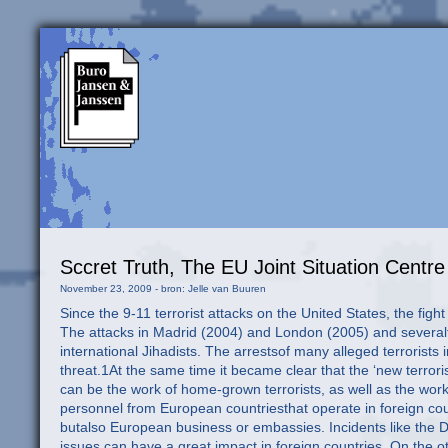
Sccret Truth, The EU Joint Situation Centre
November 23, 2009 - bron: Jelle van Buuren
Since the 9-11 terrorist attacks on the United States, the fight
The attacks in Madrid (2004) and London (2005) and severalfoi
international Jihadists. The arrestsof many alleged terrorists i
threat.1At the same time it became clear that the ‘new terrori
can be the work of home-grown terrorists, as well as the work 
personnel from European countriesthat operate in foreign countr
butalso European business or embassies. Incidents like the Dan
issues can have a great impact in foreign countries. On the oth