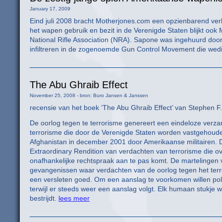
January 17, 2009
Eind juli 2008 bracht Motherjones.com een opzienbarend ver
het wapen gebruik en bezit in de Verenigde Staten blijkt oo
National Rifle Association (NRA). Sapone was ingehuurd door
infiltreren in de zogenoemde Gun Control Movement die wedij
The Abu Ghraib Effect
November 25, 2008 - bron: Buro Jansen & Janssen
recensie van het boek ‘The Abu Ghraib Effect’ van Stephen F
De oorlog tegen te terrorisme genereert een eindeloze ve
terrorisme die door de Verenigde Staten worden vastgehoude
Afghanistan in december 2001 door Amerikaanse militairen. 
Extraordinary Rendition van verdachten van terrorisme die o
onafhankelijke rechtspraak aan te pas komt. De martelinge
gevangenissen waar verdachten van de oorlog tegen het terro
een versleten goed. Om een aanslag te voorkomen willen politi
terwijl er steeds weer een aanslag volgt. Elk humaan stukje 
bestrijdt.
lees meer