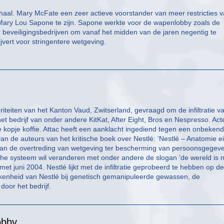
haal. Mary McFate een zeer actieve voorstander van meer restricties 
k Mary Lou Sapone te zijn. Sapone werkte voor de wapenlobby zoals de
 beveiligingsbedrijven om vanaf het midden van de jaren negentig te
vert voor stringentere wetgeving.
riteiten van het Kanton Vaud, Zwitserland, gevraagd om de infiltratie v
het bedrijf van onder andere KitKat, After Eight, Bros en Nespresso. Act
 kopje koffie. Attac heeft een aanklacht ingediend tegen een onbeken
n de auteurs van het kritische boek over Nestlé: ‘Nestlé – Anatomie e
 van de overtreding van wetgeving ter bescherming van persoonsgegev
che systeem wil veranderen met onder andere de slogan ‘de wereld is n
met juni 2004. Nestlé lijkt met de infiltratie geprobeerd te hebben op de
kkenheid van Nestlé bij genetisch gemanipuleerde gewassen, de
oor het bedrijf.
obby