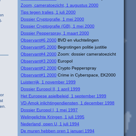
Zoom, cameratoezicht, 1 augustus 2000
Tips tegen tralies, 1 juli 2000
en
Dossier Cryptografie, 1 mei 2000
l-
Dossier Cryptografie (GB), 1 mei 2000
Dossier Pepperspray, 1 maart 2000
Observant#6 2000
BVD en vluchtelingen
Observant#5 2000
Begrotingen politie justitie
Observant#4 2000
Zoom: dossier cameratoezicht
Observant#3 2000
Europol
Observant#2 2000
Crypto Pepperspray
Observant#1 2000
Crime in Cyberspace, EK2000
Luisterrijk, 1 november 1999
Dossier Europol II, 1 april 1999
or
Het Europese asielbeleid, 1 september 1999
at
VD-Amok inlichtingendiensten, 1 december 1998
en.
Dossier Europol I, 1 mei 1997
Welingelichte Kringen, 1 juli 1995
Nederland, open U, 1 juli 1994
De muren hebben oren 1 januari 1994