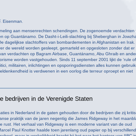
F. Eisenman.
rzameling aan mensenrechten schendingen. De zogenoemde verdachten
n op Guantánamo. De Dasht-i-Leili-slachting bij Sheberghan in Jowzha
De dagelijkse slachtoffers van bombardementen in Afghanistan en Irak.
ver de wereld worden gesleept, gemarteld en opgesloten zonder dat er
n van verdachten op Bagram Airbase, Guantánamo, Abu Ghraib en ande
risme worden vastgehouden. Sinds 11 september 2001 lijkt de ‘rule of
ci, militairen, inlichtingen en opsporingsdiensten alles kunnen gebrui
weldenkendheid is verdwenen in een oorlog die terreur oproept en niet
te bedrijven in de Verenigde Staten
ies in Nederland in de gaten gehouden door de bedrijven die zij kriti
kaanse praktijk van de jaren negentig die James Ridgeway in het maanb
jke rust. Het verhaal van Ridgeway is een moderne variant van de oud
arcel Paul Knotter haalde toen jarenlang oud papier op bij verschillen
ool, maar in werkelijkheid bracht hij het naar het kantoor van ABC i