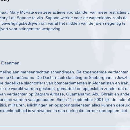
haal. Mary McFate een zeer actieve voorstander van meer restricties 
k Mary Lou Sapone te zijn. Sapone werkte voor de wapenlobby zoals de
 beveiligingsbedrijven om vanaf het midden van de jaren negentig te
vert voor stringentere wetgeving.
. Eisenman.
rzameling aan mensenrechten schendingen. De zogenoemde verdachten
n op Guantánamo. De Dasht-i-Leili-slachting bij Sheberghan in Jowzha
De dagelijkse slachtoffers van bombardementen in Afghanistan en Irak.
ver de wereld worden gesleept, gemarteld en opgesloten zonder dat er
n van verdachten op Bagram Airbase, Guantánamo, Abu Ghraib en ande
risme worden vastgehouden. Sinds 11 september 2001 lijkt de ‘rule of
ci, militairen, inlichtingen en opsporingsdiensten alles kunnen gebrui
weldenkendheid is verdwenen in een oorlog die terreur oproept en niet