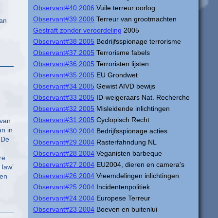
Observant#40 2006
Vuile terreur oorlog
Observant#39 2006
Terreur van grootmachten
van
Gestraft zonder veroordeling
2005
Observant#38 2005
Bedrijfsspionage terrorisme
Observant#37 2005
Terrorisme fabels
Observant#36 2005
Terroristen lijsten
Observant#35 2005
EU Grondwet
Observant#34 2005
Gewist AIVD bewijs
Observant#33 2005
ID-weigeraars Nat. Recherche
Observant#32 2005
Misleidende inlichtingen
Observant#31 2005
Cyclopisch Recht
 van
n in
Observant#30 2004
Bedrijfsspionage acties
 De
Observant#29 2004
Rasterfahndung NL
Observant#28 2004
Veganisten barbeque
re
Observant#27 2004
EU2004, dieren en camera's
 law’
Observant#26 2004
Vreemdelingen inlichtingen
ken
Observant#25 2004
Incidentenpolitiek
Observant#24 2004
Europese Terreur
Observant#23 2004
Boeven en buitenlui