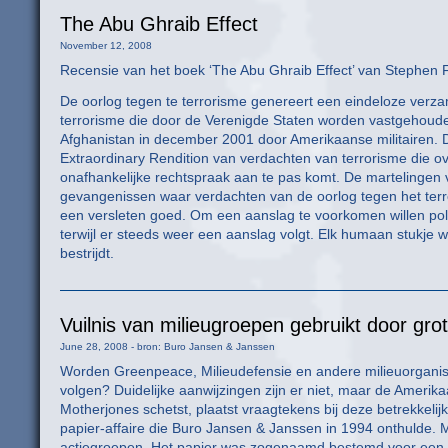
The Abu Ghraib Effect
November 12, 2008
Recensie van het boek ‘The Abu Ghraib Effect’ van Stephen 
De oorlog tegen te terrorisme genereert een eindeloze ve
terrorisme die door de Verenigde Staten worden vastgehoude
Afghanistan in december 2001 door Amerikaanse militairen. 
Extraordinary Rendition van verdachten van terrorisme die o
onafhankelijke rechtspraak aan te pas komt. De martelinge
gevangenissen waar verdachten van de oorlog tegen het terro
een versleten goed. Om een aanslag te voorkomen willen politi
terwijl er steeds weer een aanslag volgt. Elk humaan stukje 
bestrijdt.
Vuilnis van milieugroepen gebruikt door gro
June 28, 2008 - bron: Buro Jansen & Janssen
Worden Greenpeace, Milieudefensie en andere milieuorganisat
volgen? Duidelijke aanwijzingen zijn er niet, maar de Ameri
Motherjones schetst, plaatst vraagtekens bij deze betrekkeli
papier-affaire die Buro Jansen & Janssen in 1994 onthulde. M
actiegroepen. Het papier was zogenaamd bestemd voor een sch