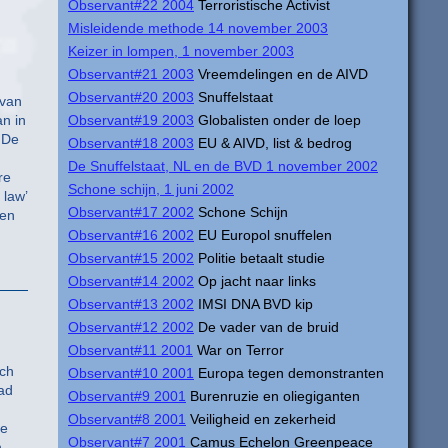
Observant#22 2004
Terroristische Activist
Misleidende methode 14 november 2003
Keizer in lompen, 1 november 2003
Observant#21 2003
Vreemdelingen en de AIVD
Observant#20 2003
Snuffelstaat
 van
n in
Observant#19 2003
Globalisten onder de loep
 De
Observant#18 2003
EU & AIVD, list & bedrog
De Snuffelstaat, NL en de BVD 1 november 2002
re
Schone schijn, 1 juni 2002
 law’
Observant#17 2002
Schone Schijn
ken
Observant#16 2002
EU Europol snuffelen
Observant#15 2002
Politie betaalt studie
Observant#14 2002
Op jacht naar links
Observant#13 2002
IMSI DNA BVD kip
Observant#12 2002
De vader van de bruid
Observant#11 2001
War on Terror
sch
Observant#10 2001
Europa tegen demonstranten
lad
Observant#9 2001
Burenruzie en oliegiganten
Observant#8 2001
Veiligheid en zekerheid
de
Observant#7 2001
Camus Echelon Greenpeace
n