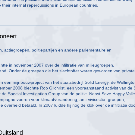
e their internal repercussions in European countries.
oneert .
 actiegroepen, politiepartijen en andere parlementaire en
htte in november 2007 over de infiltratie van milieugroepen,
and. Onder de groepen die het slachtoffer waren geworden van private
n een mijnbouwproject van het staatsbedrijf Solid Energy, de Wellingto
ember 2008 biechtte Rob Gilchrist, een vooraanstaand activist van de
r de Special Investigation Group van de politie. Naast Save Happy Vall
ampagne voeren voor klimaatverandering, anti-vivisectie- groepen,
de overheid betaald. In 2007 luidde hij nog de klok over de infiltratie do
Duitsland