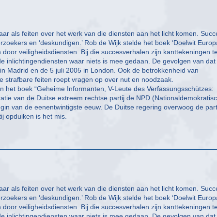
aar als feiten over het werk van die diensten aan het licht komen. Succ
zoekers en ‘deskundigen.’ Rob de Wijk stelde het boek ‘Doelwit Europ
or veiligheidsdiensten. Bij die succesverhalen zijn kanttekeningen t
de inlichtingendiensten waar niets is mee gedaan. De gevolgen van dat
in Madrid en de 5 juli 2005 in London. Ook de betrokkenheid van
ige strafbare feiten roept vragen op over nut en noodzaak.
nten het boek “Geheime Informanten, V-Leute des Verfassungsschützes:
iltratie van de Duitse extreem rechtse partij de NPD (Nationaldemokratis
gin van de eenentwintigste eeuw. De Duitse regering overwoog de parti
ij opduiken is het mis.
aar als feiten over het werk van die diensten aan het licht komen. Succ
zoekers en ‘deskundigen.’ Rob de Wijk stelde het boek ‘Doelwit Europ
or veiligheidsdiensten. Bij die succesverhalen zijn kanttekeningen t
de inlichtingendiensten waar niets is mee gedaan. De gevolgen van dat