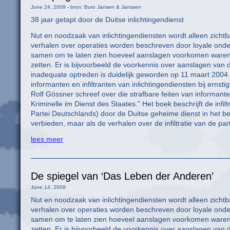
June 24, 2009 - bron: Buro Jansen & Janssen
38 jaar getapt door de Duitse inlichtingendienst
Nut en noodzaak van inlichtingendiensten wordt alleen zichtb
verhalen over operaties worden beschreven door loyale onder
samen om te laten zien hoeveel aanslagen voorkomen waren do
zetten. Er is bijvoorbeeld de voorkennis over aanslagen van 
inadequate optreden is duidelijk geworden op 11 maart 2004 
informanten en infiltranten van inlichtingendiensten bij ernst
Rolf Gössner schreef over die strafbare feiten van informa
Kriminelle im Dienst des Staates.” Het boek beschrijft de inf
Partei Deutschlands) door de Duitse geheime dienst in het be
verbieden, maar als de verhalen over de infiltratie van de part
lees meer
De spiegel van ‘Das Leben der Anderen’
June 14, 2009
Nut en noodzaak van inlichtingendiensten wordt alleen zichtb
verhalen over operaties worden beschreven door loyale onder
samen om te laten zien hoeveel aanslagen voorkomen waren do
zetten. Er is bijvoorbeeld de voorkennis over aanslagen van 