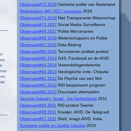
Observant#72 2018
Geheime politie van Nederland
Referendum WIV 2017 magazine
2018
Observant#71 2018
Niet Transparante Wetenschap
Observant#70 2017
Social Media Surveillance
Observant#69 2017
Politie Mercenaries
Observant#68 2016
Wetenschappers en Politie
Observant#67 2015
Data Bedrog
Observant#66 2015
Terroriseren politiek protest
an
Observant#65 2014
G4S, Facebook en de AIVD
eur
Observant#64 2014
Vreemdelingendetentie
de
ines
Observant#63 2013
Ideologische orde, Chiquita
ens.
Observant#62 2012
De Psyche van een Mol
iet
Observant#61 2012
RID bespioneert jongeren
Observant#60 2012
Duurzaam afwimpelen
Security Industry: Israel - the Netherlands
2011
Observant#59 2011
RID protest Twente
Observant#58 2011
Kraaijer, AIVD, De Telegraaf
Observant#57 2011
Shell, imago AIVD, India
Europese politie en Justitie Infozine
2010