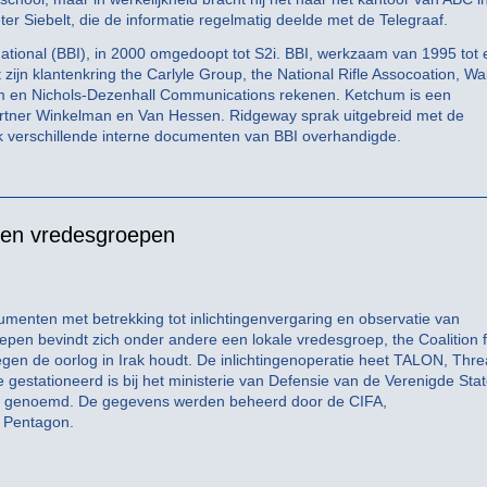
r Siebelt, die de informatie regelmatig deelde met de Telegraaf.
ational (BBI), in 2000 omgedoopt tot S2i. BBI, werkzaam van 1995 tot 
zijn klantenkring the Carlyle Group, the National Rifle Assocoation, Wa
hum en Nichols-Dezenhall Communications rekenen. Ketchum is een
e partner Winkelman en Van Hessen. Ridgeway sprak uitgebreid met de
ok verschillende interne documenten van BBI overhandigde.
eren vredesgroepen
nten met betrekking tot inlichtingenvergaring en observatie van
en bevindt zich onder andere een lokale vredesgroep, the Coalition f
tegen de oorlog in Irak houdt. De inlichtingenoperatie heet TALON, Thre
 gestationeerd is bij het ministerie van Defensie van de Verenigde Stat
e genoemd. De gegevens werden beheerd door de CIFA,
t Pentagon.