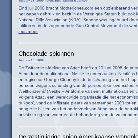
January 28, 2009 - bron: Buro Jansen & Jansse
Eind juli 2008 bracht Motherjones.com een opzienbarend ver
het wapen gebruik en bezit in de Verenigde Staten blijkt oo
National Rifle Association (NRA). Sapone was ingehuurd door
infiltreren in de zogenoemde Gun Control Movement die wedij
lees meer
Chocolade spionnen
January 18, 2009
De Zwitserse afdeling van Attac heeft op 20 juni 2008 de auto
Attac door de multinational Nestlé te onderzoeken. Nestlé is 
en regisseur George Clooney is de belichaming van het hippe
persoon wegens schending van de persoonlijke levenssfeer va
Weltkonzerns’ (Nestlé – Anatomie van een multinational) en
Volgens Attac, een wereldwijde organisatie die het economis
te koop’, vond de infiltratie plaats van september 2003 tot en 
hoogte te blijven van het onderzoek van Attac naar de betro
privatisering van water en de behandeling van de vakbonden d
De zestig jarige spion Amerikaanse wapenl