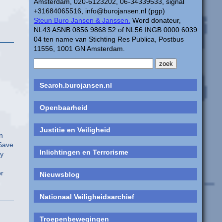
Amsterdam, 020-6123202, 06-34339533, signal
+31684065516, info@burojansen.nl (pgp)
Steun Buro Jansen & Janssen.
Word donateur,
NL43 ASNB 0856 9868 52 of NL56 INGB 0000 6039
04 ten name van Stichting Res Publica, Postbus
11556, 1001 GN Amsterdam.
Search.burojansen.nl
Openbaarheid
Justitie en Veiligheid
n
 Save
Inlichtingen en Terrorisme
ey
or
Nieuwsblog
Nationaal Veiligheidsarchief
Troepenbewegingen