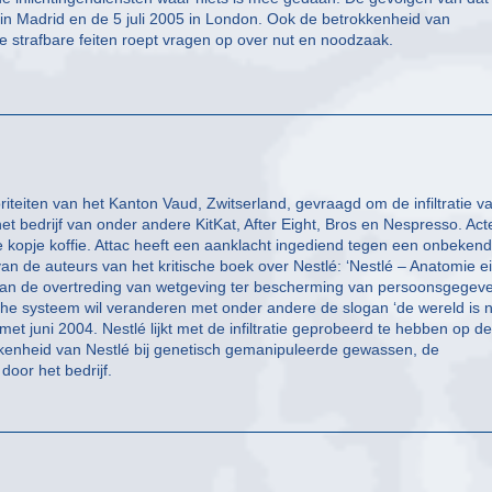
in Madrid en de 5 juli 2005 in London. Ook de betrokkenheid van
ige strafbare feiten roept vragen op over nut en noodzaak.
riteiten van het Kanton Vaud, Zwitserland, gevraagd om de infiltratie v
het bedrijf van onder andere KitKat, After Eight, Bros en Nespresso. Act
 kopje koffie. Attac heeft een aanklacht ingediend tegen een onbeken
n de auteurs van het kritische boek over Nestlé: ‘Nestlé – Anatomie e
 van de overtreding van wetgeving ter bescherming van persoonsgegev
che systeem wil veranderen met onder andere de slogan ‘de wereld is n
met juni 2004. Nestlé lijkt met de infiltratie geprobeerd te hebben op de
kkenheid van Nestlé bij genetisch gemanipuleerde gewassen, de
oor het bedrijf.