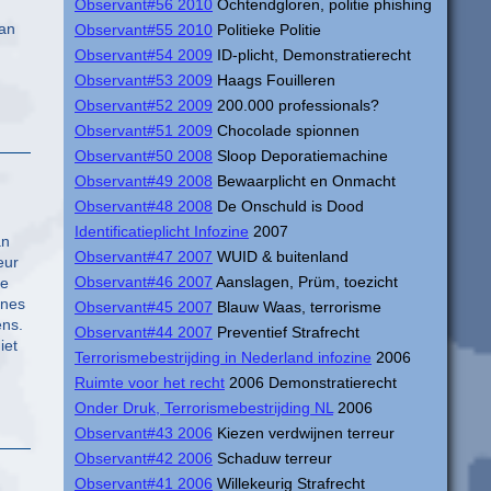
Observant#56 2010
Ochtendgloren, politie phishing
van
Observant#55 2010
Politieke Politie
Observant#54 2009
ID-plicht, Demonstratierecht
Observant#53 2009
Haags Fouilleren
Observant#52 2009
200.000 professionals?
Observant#51 2009
Chocolade spionnen
Observant#50 2008
Sloop Deporatiemachine
Observant#49 2008
Bewaarplicht en Onmacht
Observant#48 2008
De Onschuld is Dood
Identificatieplicht Infozine
2007
an
Observant#47 2007
WUID & buitenland
eur
Observant#46 2007
Aanslagen, Prüm, toezicht
de
ines
Observant#45 2007
Blauw Waas, terrorisme
ens.
Observant#44 2007
Preventief Strafrecht
iet
Terrorismebestrijding in Nederland infozine
2006
Ruimte voor het recht
2006 Demonstratierecht
Onder Druk, Terrorismebestrijding NL
2006
Observant#43 2006
Kiezen verdwijnen terreur
Observant#42 2006
Schaduw terreur
Observant#41 2006
Willekeurig Strafrecht