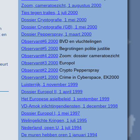
Zoom, cameratoezicht, 1 augustus 2000
Tips tegen tralies, 1 juli 2000
Dossier Cryptografie, 1 mei 2000
Dossier Cryptografie (GB), 1 mei 2000
n
Dossier Pepperspray, 1 maart 2000
t en
Observant#6 2000
BVD en vluchtelingen
Observant#5 2000
Begrotingen politie justitie
Observant#4 2000
Zoom: dossier cameratoezicht
Observant#3 2000
Europol
eurt
Observant#2 2000
Crypto Pepperspray
Observant#1 2000
Crime in Cyberspace, EK2000
Luisterrijk, 1 november 1999
Dossier Europol II, 1 april 1999
Het Europese asielbeleid, 1 september 1999
VD-Amok inlichtingendiensten, 1 december 1998
Dossier Europol I, 1 mei 1997
Welingelichte Kringen, 1 juli 1995
Nederland, open U, 1 juli 1994
De muren hebben oren 1 januari 1994