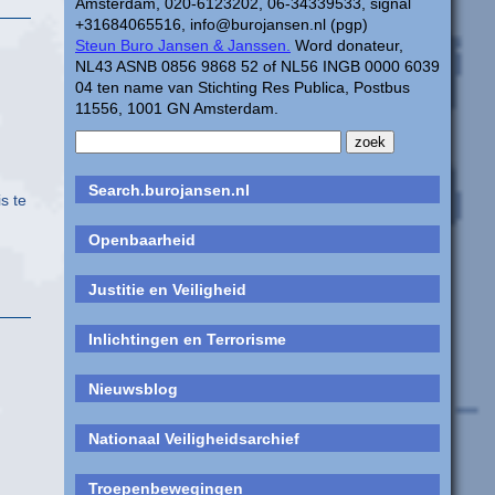
Amsterdam, 020-6123202, 06-34339533, signal
+31684065516, info@burojansen.nl (pgp)
Steun Buro Jansen & Janssen.
Word donateur,
NL43 ASNB 0856 9868 52 of NL56 INGB 0000 6039
04 ten name van Stichting Res Publica, Postbus
11556, 1001 GN Amsterdam.
Search.burojansen.nl
s te
Openbaarheid
Justitie en Veiligheid
Inlichtingen en Terrorisme
Nieuwsblog
Nationaal Veiligheidsarchief
Troepenbewegingen