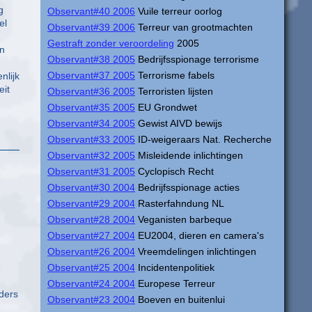
g
Observant#40 2006
Vuile terreur oorlog
el
Observant#39 2006
Terreur van grootmachten
Gestraft zonder veroordeling
2005
en
Observant#38 2005
Bedrijfsspionage terrorisme
Observant#37 2005
Terrorisme fabels
nlijk
eit
Observant#36 2005
Terroristen lijsten
Observant#35 2005
EU Grondwet
Observant#34 2005
Gewist AIVD bewijs
Observant#33 2005
ID-weigeraars Nat. Recherche
Observant#32 2005
Misleidende inlichtingen
Observant#31 2005
Cyclopisch Recht
Observant#30 2004
Bedrijfsspionage acties
Observant#29 2004
Rasterfahndung NL
Observant#28 2004
Veganisten barbeque
Observant#27 2004
EU2004, dieren en camera's
Observant#26 2004
Vreemdelingen inlichtingen
Observant#25 2004
Incidentenpolitiek
Observant#24 2004
Europese Terreur
nders
Observant#23 2004
Boeven en buitenlui