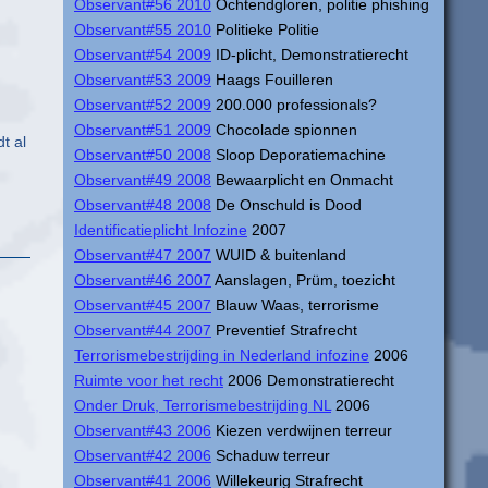
Observant#56 2010
Ochtendgloren, politie phishing
Observant#55 2010
Politieke Politie
Observant#54 2009
ID-plicht, Demonstratierecht
Observant#53 2009
Haags Fouilleren
Observant#52 2009
200.000 professionals?
Observant#51 2009
Chocolade spionnen
t al
Observant#50 2008
Sloop Deporatiemachine
Observant#49 2008
Bewaarplicht en Onmacht
Observant#48 2008
De Onschuld is Dood
Identificatieplicht Infozine
2007
Observant#47 2007
WUID & buitenland
Observant#46 2007
Aanslagen, Prüm, toezicht
Observant#45 2007
Blauw Waas, terrorisme
Observant#44 2007
Preventief Strafrecht
Terrorismebestrijding in Nederland infozine
2006
Ruimte voor het recht
2006 Demonstratierecht
Onder Druk, Terrorismebestrijding NL
2006
Observant#43 2006
Kiezen verdwijnen terreur
Observant#42 2006
Schaduw terreur
Observant#41 2006
Willekeurig Strafrecht