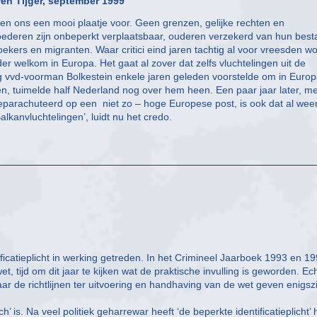
eren Tijger, september 1999
ren ons een mooi plaatje voor. Geen grenzen, gelijke rechten en
ederen zijn onbeperkt verplaatsbaar, ouderen verzekerd van hun best
lzoekers en migranten. Waar critici eind jaren tachtig al voor vreesden wo
 welkom in Europa. Het gaat al zover dat zelfs vluchtelingen uit de
g vvd-voorman Bolkestein enkele jaren geleden voorstelde om in Euro
n, tuimelde half Nederland nog over hem heen. Een paar jaar later, me
geparachuteerd op een ­ niet zo – hoge Europese post, is ook dat al wee
alkanvluchtelingen’, luidt nu het credo.
ficatieplicht in werking getreden. In het Crimineel Jaarboek 1993 en 19
 tijd om dit jaar te kijken wat de praktische invulling is geworden. Ec
maar de richtlijnen ter uitvoering en handhaving van de wet geven enigsz
h’ is. Na veel politiek geharrewar heeft ‘de beperkte identificatieplicht’ 