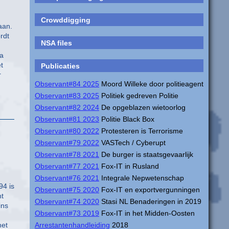
Crowddigging
aan.
rdt
NSA files
pa
t
Publicaties
r
Observant#84 2025
Moord Willeke door politieagent
Observant#83 2025
Politiek gedreven Politie
Observant#82 2024
De opgeblazen wietoorlog
Observant#81 2023
Politie Black Box
Observant#80 2022
Protesteren is Terrorisme
Observant#79 2022
VASTech / Cyberupt
Observant#78 2021
De burger is staatsgevaarlijk
Observant#77 2021
Fox-IT in Rusland
Observant#76 2021
Integrale Nepwetenschap
94 is
Observant#75 2020
Fox-IT en exportvergunningen
ht
Observant#74 2020
Stasi NL Benaderingen in 2019
ins
Observant#73 2019
Fox-IT in het Midden-Oosten
Arrestantenhandleiding
2018
het