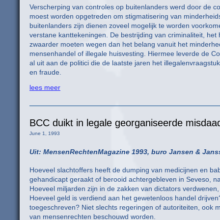
Verscherping van controles op buitenlanders werd door de c
moest worden opgetreden om stigmatisering van minderheid
buitenlanders zijn dienen zoveel mogelijk te worden voorkomen
verstane kanttekeningen. De bestrijding van criminaliteit, h
zwaarder moeten wegen dan het belang vanuit het minderhede
mensenhandel of illegale huisvesting. Hiermee leverde de Co
al uit aan de politici die de laatste jaren het illegalenvraagst
en fraude.
lees meer
BCC duikt in legale georganiseerde misdaa
June 1, 1993
Uit: MensenRechtenMagazine 1993, buro Jansen & Jans
Hoeveel slachtoffers heeft de dumping van medicijnen en ba
gehandicapt geraakt of berooid achtergebleven in Seveso, n
Hoeveel miljarden zijn in de zakken van dictators verdwenen
Hoeveel geld is verdiend aan het gewetenloos handel drij
toegeschreven? Niet slechts regeringen of autoriteiten, ook 
van mensenrechten beschouwd worden.