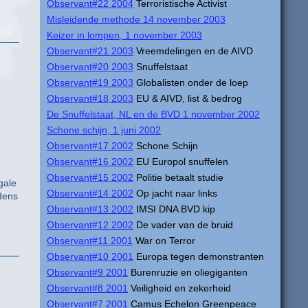
Observant#22 2004
Terroristische Activist
Misleidende methode 14 november 2003
Keizer in lompen, 1 november 2003
Observant#21 2003
Vreemdelingen en de AIVD
Observant#20 2003
Snuffelstaat
Observant#19 2003
Globalisten onder de loep
Observant#18 2003
EU & AIVD, list & bedrog
De Snuffelstaat, NL en de BVD 1 november 2002
Schone schijn, 1 juni 2002
Observant#17 2002
Schone Schijn
Observant#16 2002
EU Europol snuffelen
Observant#15 2002
Politie betaalt studie
gale
Observant#14 2002
Op jacht naar links
ndens
Observant#13 2002
IMSI DNA BVD kip
Observant#12 2002
De vader van de bruid
Observant#11 2001
War on Terror
Observant#10 2001
Europa tegen demonstranten
Observant#9 2001
Burenruzie en oliegiganten
Observant#8 2001
Veiligheid en zekerheid
Observant#7 2001
Camus Echelon Greenpeace