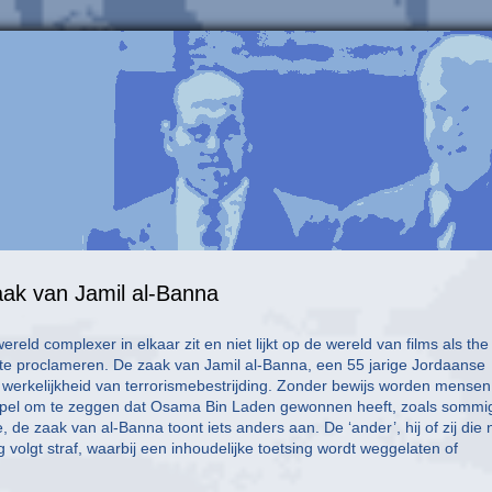
aak van Jamil al-Banna
ereld complexer in elkaar zit en niet lijkt op de wereld van films als the
en te proclameren. De zaak van Jamil al-Banna, een 55 jarige Jordaanse
se werkelijkheid van terrorismebestrijding. Zonder bewijs worden mensen
impel om te zeggen dat Osama Bin Laden gewonnen heeft, zoals sommi
e zaak van al-Banna toont iets anders aan. De ‘ander’, hij of zij die n
g volgt straf, waarbij een inhoudelijke toetsing wordt weggelaten of