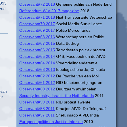
1993
Observant#72 2018
Geheime politie van Nederland
zes
Referendum WIV 2017 magazine
2018
Observant#71 2018
Niet Transparante Wetenschap
Observant#70 2017
Social Media Surveillance
Observant#69 2017
Politie Mercenaries
Observant#68 2016
Wetenschappers en Politie
Observant#67 2015
Data Bedrog
Observant#66 2015
Terroriseren politiek protest
Observant#65 2014
G4S, Facebook en de AIVD
Observant#64 2014
Vreemdelingendetentie
Observant#63 2013
Ideologische orde, Chiquita
Observant#62 2012
De Psyche van een Mol
Observant#61 2012
RID bespioneert jongeren
Observant#60 2012
Duurzaam afwimpelen
 van
Security Industry: Israel - the Netherlands
2011
ar
Observant#59 2011
RID protest Twente
Observant#58 2011
Kraaijer, AIVD, De Telegraaf
Observant#57 2011
Shell, imago AIVD, India
Europese politie en Justitie Infozine
2010