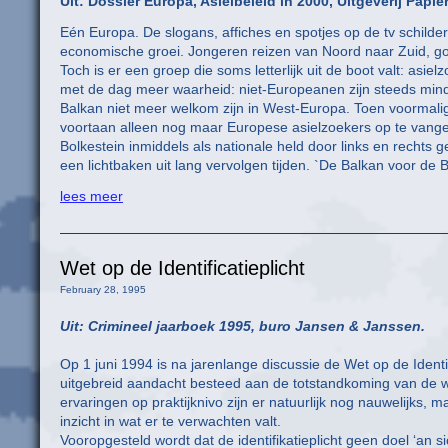
Uit: Dossier Europa, Asielbeleid in 2000, Uitgeverij Papi
Eén Europa. De slogans, affiches en spotjes op de tv schilde
economische groei. Jongeren reizen van Noord naar Zuid, go
Toch is er een groep die soms letterlijk uit de boot valt: asie
met de dag meer waarheid: niet-Europeanen zijn steeds minder
Balkan niet meer welkom zijn in West-Europa. Toen voormali
voortaan alleen nog maar Europese asielzoekers op te vange
Bolkestein inmiddels als nationale held door links en rechts 
een lichtbaken uit lang vervolgen tijden. `De Balkan voor de B
lees meer
Wet op de Identificatieplicht
February 28, 1995
Uit: Crimineel jaarboek 1995, buro Jansen & Janssen.
Op 1 juni 1994 is na jarenlange discussie de Wet op de Identi
uitgebreid aandacht besteed aan de totstandkoming van de wet,
ervaringen op praktijknivo zijn er natuurlijk nog nauwelijks, 
inzicht in wat er te verwachten valt.
Vooropgesteld wordt dat de identifikatieplicht geen doel ‘an sic