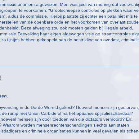
ommissie unaniem afgewezen. Men was juist van mening dat voorzichti
sgroepen te voorkomen. “Grootscheepse controles op plekken waar ve
”, aldus de commissie. Hierbij plaatste zij echter een paar niet mis te
et herstellen van de openbare orde en het voorkomen van overlast zoud
nbeleid. Deze afweging zou ook moeten gelden bij illegale arbeid,
mmissie Zeevalking haar eigen afgewogen visie op straatcontroles eige
uk zo fijntjes hebben gekoppeld aan de bestrijding van overlast, criminalit
d
sen.
byvoeding in de Derde Wereld gekost? Hoeveel mensen zijn gestorven,
a de ramp met Union Carbide of na het Spaanse spijsolieschandaal?
, hoeveel mensen zijn door toedoen van die dictators vermoord? En:
ven? Waarom worden mensenrechtenschendingen slechts aan staten
misdadigers en criminele organisaties kunnen in veel gevallen als sche