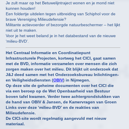
Je zult maar op het Betuwelijntraject wonen en je mond niet
kunnen houden!
Een foldertje uitdelen tegen uitbreiding van Schiphol voor de
brave Vereniging Milieudefensie?
Militante actievoerder of bezorgde natuurbeschermer – het lijkt
niet uit te maken.
Voor je het weet beland je in het databestand van de nieuwe
‘milieu-BVD’.
Het Centraal Informatie en Coordinatiepunt
Infrastructurele Projecten, kortweg het CICI, gaat samen
met de BVD, informatie verzamelen over mensen die zich
zorgen maken over het milieu. Dit blijkt uit onderzoek dat
J&J deed samen met het Onderzoeksbureau Inlichtingen-
en Veiligheidsdiensten (
OBIV
) in Nijmegen.
Op deze site de geheime documenten over het CICI die
via een beroep op de Wet Openbaarheid van Bestuur
boven tafel kwamen. Verder twee achtergrondstukken van
de hand van OBIV & Jansen, de Kamervragen van Groen
Links over deze ‘milieu-BVD’ en de reakties van
Milieudefensie.
De CICI-site wordt regelmatig aangevuld met nieuw
materiaal.