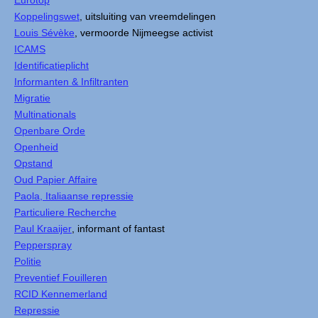
Eurotop
Koppelingswet
, uitsluiting van vreemdelingen
Louis Sévèke
, vermoorde Nijmeegse activist
ICAMS
Identificatieplicht
Informanten & Infiltranten
Migratie
Multinationals
Openbare Orde
Openheid
Opstand
Oud Papier Affaire
Paola, Italiaanse repressie
Particuliere Recherche
Paul Kraaijer
, informant of fantast
Pepperspray
Politie
Preventief Fouilleren
RCID Kennemerland
Repressie