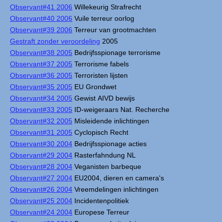
Observant#41 2006
Willekeurig Strafrecht
Observant#40 2006
Vuile terreur oorlog
Observant#39 2006
Terreur van grootmachten
Gestraft zonder veroordeling
2005
Observant#38 2005
Bedrijfsspionage terrorisme
Observant#37 2005
Terrorisme fabels
Observant#36 2005
Terroristen lijsten
Observant#35 2005
EU Grondwet
Observant#34 2005
Gewist AIVD bewijs
Observant#33 2005
ID-weigeraars Nat. Recherche
Observant#32 2005
Misleidende inlichtingen
Observant#31 2005
Cyclopisch Recht
Observant#30 2004
Bedrijfsspionage acties
Observant#29 2004
Rasterfahndung NL
Observant#28 2004
Veganisten barbeque
Observant#27 2004
EU2004, dieren en camera's
Observant#26 2004
Vreemdelingen inlichtingen
Observant#25 2004
Incidentenpolitiek
Observant#24 2004
Europese Terreur