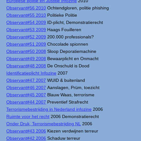
Europese politie en Justitie Infozine
2010
Observant#56 2010
Ochtendgloren, politie phishing
Observant#55 2010
Politieke Politie
Observant#54 2009
ID-plicht, Demonstratierecht
Observant#53 2009
Haags Fouilleren
Observant#52 2009
200.000 professionals?
Observant#51 2009
Chocolade spionnen
Observant#50 2008
Sloop Deporatiemachine
Observant#49 2008
Bewaarplicht en Onmacht
Observant#48 2008
De Onschuld is Dood
Identificatieplicht Infozine
2007
Observant#47 2007
WUID & buitenland
Observant#46 2007
Aanslagen, Prüm, toezicht
Observant#45 2007
Blauw Waas, terrorisme
Observant#44 2007
Preventief Strafrecht
Terrorismebestrijding in Nederland infozine
2006
Ruimte voor het recht
2006 Demonstratierecht
Onder Druk, Terrorismebestrijding NL
2006
Observant#43 2006
Kiezen verdwijnen terreur
Observant#42 2006
Schaduw terreur