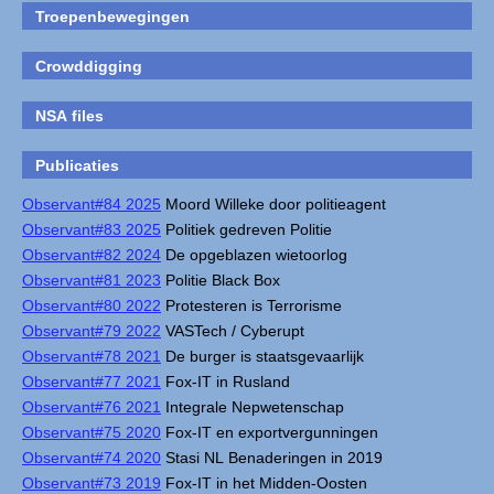
Troepenbewegingen
Crowddigging
NSA files
Publicaties
Observant#84 2025
Moord Willeke door politieagent
Observant#83 2025
Politiek gedreven Politie
Observant#82 2024
De opgeblazen wietoorlog
Observant#81 2023
Politie Black Box
Observant#80 2022
Protesteren is Terrorisme
Observant#79 2022
VASTech / Cyberupt
Observant#78 2021
De burger is staatsgevaarlijk
Observant#77 2021
Fox-IT in Rusland
Observant#76 2021
Integrale Nepwetenschap
Observant#75 2020
Fox-IT en exportvergunningen
Observant#74 2020
Stasi NL Benaderingen in 2019
Observant#73 2019
Fox-IT in het Midden-Oosten