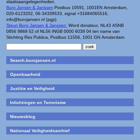
staatsaangelegenheden.
Buro Jansen & Janssen
Postbus 10591, 1001EN Amsterdam,
020-6123202, 06-34339533, signal +31684065516,
info@burojansen.nl (pgp)
Steun Buro Jansen & Janssen.
Word donateur, NL43 ASNB
0856 9868 52 of NL56 INGB 0000 6039 04 ten name van
Stichting Res Publica, Postbus 11556, 1001 GN Amsterdam.
Search.burojansen.nl
Openbaarheid
Justitie en Veiligheid
Inlichtingen en Terrorisme
Nieuwsblog
Nationaal Veiligheidsarchief