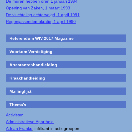
De muren hebben oren 1 januari 1994
Opening van Zaken, 1 maart 1993
De vluchteling achtervolgd, 1 april 1991
Regenjassendemokratie, 1 april 1990
Referendum WIV 2017 Magazine
Voorkom Vernietiging
Arrestantenhandleiding
Kraakhandleiding
Mailinglijst
Thema's
Activisten
Administratieve Apartheid
Adrian Franks
, infiltrant in actiegroepen