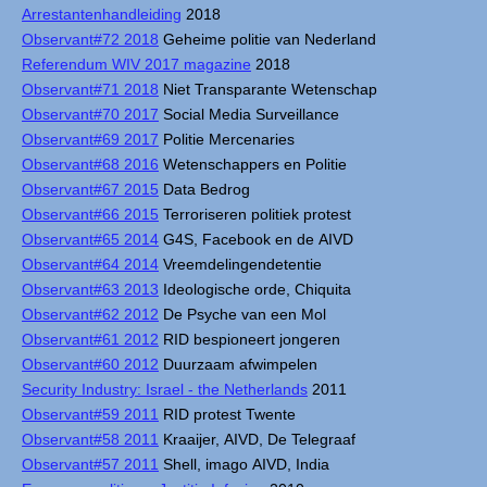
Arrestantenhandleiding
2018
Observant#72 2018
Geheime politie van Nederland
Referendum WIV 2017 magazine
2018
Observant#71 2018
Niet Transparante Wetenschap
Observant#70 2017
Social Media Surveillance
Observant#69 2017
Politie Mercenaries
Observant#68 2016
Wetenschappers en Politie
Observant#67 2015
Data Bedrog
Observant#66 2015
Terroriseren politiek protest
Observant#65 2014
G4S, Facebook en de AIVD
Observant#64 2014
Vreemdelingendetentie
Observant#63 2013
Ideologische orde, Chiquita
Observant#62 2012
De Psyche van een Mol
Observant#61 2012
RID bespioneert jongeren
Observant#60 2012
Duurzaam afwimpelen
Security Industry: Israel - the Netherlands
2011
Observant#59 2011
RID protest Twente
Observant#58 2011
Kraaijer, AIVD, De Telegraaf
Observant#57 2011
Shell, imago AIVD, India