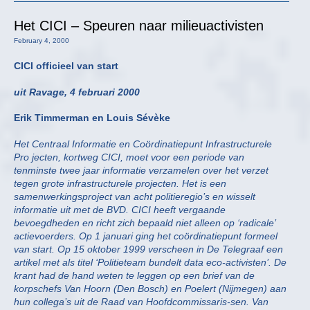
Het CICI – Speuren naar milieuactivisten
February 4, 2000
CICI officieel van start
uit Ravage, 4 februari 2000
Erik Timmerman en Louis Sévèke
Het Centraal Informatie en Coördinatiepunt Infrastructurele
Pro jecten, kortweg CICI, moet voor een periode van
tenminste twee jaar informatie verzamelen over het verzet
tegen grote infrastructurele projecten. Het is een
samenwerkingsproject van acht politieregio’s en wisselt
informatie uit met de BVD. CICI heeft vergaande
bevoegdheden en richt zich bepaald niet alleen op ‘radicale’
actievoerders. Op 1 januari ging het coördinatiepunt formeel
van start. Op 15 oktober 1999 verscheen in De Telegraaf een
artikel met als titel ‘Politieteam bundelt data eco-activisten’. De
krant had de hand weten te leggen op een brief van de
korpschefs Van Hoorn (Den Bosch) en Poelert (Nijmegen) aan
hun collega’s uit de Raad van Hoofdcommissaris-sen. Van