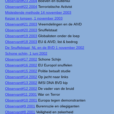
Observant#23 2004
Boeven en buitenlui
Observant#22 2004
Terroristische Activist
Misleidende methode 14 november 2003
Keizer in lompen, 1 november 2003
Observant#21 2003
Vreemdelingen en de AIVD
Observant#20 2003
Snuffelstaat
Observant#19 2003
Globalisten onder de loep
Observant#18 2003
EU & AIVD, list & bedrog
De Snuffelstaat, NL en de BVD 1 november 2002
Schone schijn, 1 juni 2002
Observant#17 2002
Schone Schijn
Observant#16 2002
EU Europol snuffelen
Observant#15 2002
Politie betaalt studie
Observant#14 2002
Op jacht naar links
Observant#13 2002
IMSI DNA BVD kip
Observant#12 2002
De vader van de bruid
Observant#11 2001
War on Terror
Observant#10 2001
Europa tegen demonstranten
Observant#9 2001
Burenruzie en oliegiganten
Observant#8 2001
Veiligheid en zekerheid