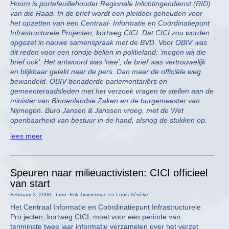
Hoorn is portefeuillehouder Regionale Inlichtingendienst (RID)
van die Raad. In de brief wordt een pleidooi gehouden voor
het opzetten van een Centraal- Informatie en Coördinatiepunt
Infrastructurele Projecten, kortweg CICI. Dat CICI zou worden
opgezet in nauwe samenspraak met de BVD. Voor OBIV was
dit reden voor een rondje bellen in politieland: ‘mogen wij die
brief ook’. Het antwoord was ‘nee’, de brief was vertrouwelijk
en blijkbaar gelekt naar de pers. Dan maar de officiële weg
bewandeld. OBIV benaderde parlementariërs en
gemeenteraadsleden met het verzoek vragen te stellen aan de
minister van Binnenlandse Zaken en de burgemeester van
Nijmegen. Buro Jansen & Janssen vroeg, met de Wet
openbaarheid van bestuur in de hand, alsnog de stukken op.
lees meer
Speuren naar milieuactivisten: CICI officieel
van start
February 3, 2000 - bron: Erik Timmerman en Louis Sévèke
Het Centraal Informatie en Coördinatiepunt Infrastructurele
Pro jecten, kortweg CICI, moet voor een periode van
tenminste twee jaar informatie verzamelen over het verzet