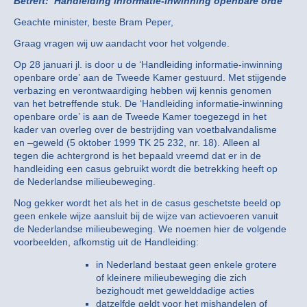
Betreft: ‘Handleiding informatie-inwinning openbare orde’
Geachte minister, beste Bram Peper,
Graag vragen wij uw aandacht voor het volgende.
Op 28 januari jl. is door u de ‘Handleiding informatie-inwinning
openbare orde’ aan de Tweede Kamer gestuurd. Met stijgende
verbazing en verontwaardiging hebben wij kennis genomen
van het betreffende stuk. De ‘Handleiding informatie-inwinning
openbare orde’ is aan de Tweede Kamer toegezegd in het
kader van overleg over de bestrijding van voetbalvandalisme
en –geweld (5 oktober 1999 TK 25 232, nr. 18). Alleen al
tegen die achtergrond is het bepaald vreemd dat er in de
handleiding een casus gebruikt wordt die betrekking heeft op
de Nederlandse milieubeweging.
Nog gekker wordt het als het in de casus geschetste beeld op
geen enkele wijze aansluit bij de wijze van actievoeren vanuit
de Nederlandse milieubeweging. We noemen hier de volgende
voorbeelden, afkomstig uit de Handleiding:
in Nederland bestaat geen enkele grotere
of kleinere milieubeweging die zich
bezighoudt met gewelddadige acties
datzelfde geldt voor het mishandelen of