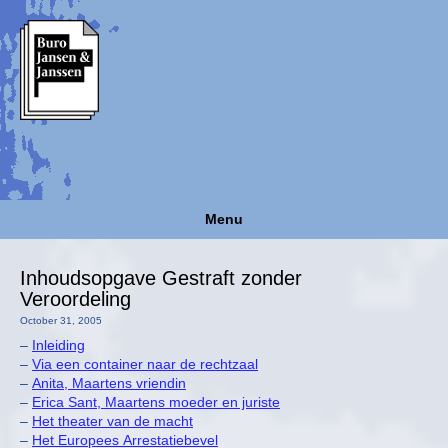
Menu
Inhoudsopgave Gestraft zonder
Veroordeling
October 31, 2005
–
Inleiding
–
Via een container naar de rechtzaal
–
Anita, Maartens vriendin
–
Erica Sant, Maartens moeder en juriste
–
Het theater van de macht
–
Het Europees Arrestatiebevel