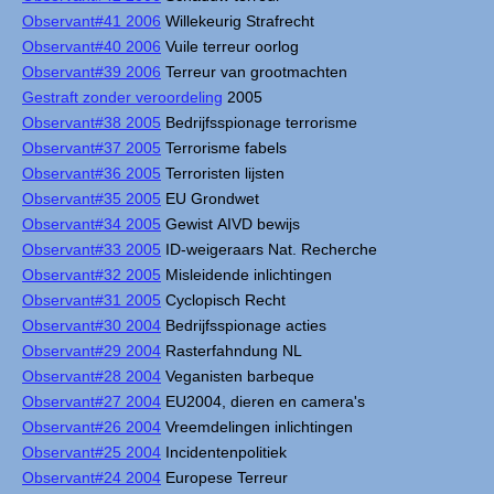
Observant#41 2006
Willekeurig Strafrecht
Observant#40 2006
Vuile terreur oorlog
Observant#39 2006
Terreur van grootmachten
Gestraft zonder veroordeling
2005
Observant#38 2005
Bedrijfsspionage terrorisme
Observant#37 2005
Terrorisme fabels
Observant#36 2005
Terroristen lijsten
Observant#35 2005
EU Grondwet
Observant#34 2005
Gewist AIVD bewijs
Observant#33 2005
ID-weigeraars Nat. Recherche
Observant#32 2005
Misleidende inlichtingen
Observant#31 2005
Cyclopisch Recht
Observant#30 2004
Bedrijfsspionage acties
Observant#29 2004
Rasterfahndung NL
Observant#28 2004
Veganisten barbeque
Observant#27 2004
EU2004, dieren en camera's
Observant#26 2004
Vreemdelingen inlichtingen
Observant#25 2004
Incidentenpolitiek
Observant#24 2004
Europese Terreur