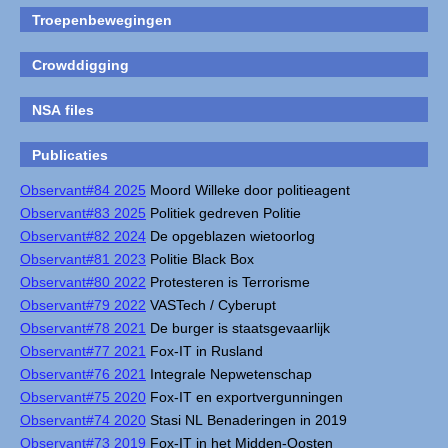
Troepenbewegingen
Crowddigging
NSA files
Publicaties
Observant#84 2025
Moord Willeke door politieagent
Observant#83 2025
Politiek gedreven Politie
Observant#82 2024
De opgeblazen wietoorlog
Observant#81 2023
Politie Black Box
Observant#80 2022
Protesteren is Terrorisme
Observant#79 2022
VASTech / Cyberupt
Observant#78 2021
De burger is staatsgevaarlijk
Observant#77 2021
Fox-IT in Rusland
Observant#76 2021
Integrale Nepwetenschap
Observant#75 2020
Fox-IT en exportvergunningen
Observant#74 2020
Stasi NL Benaderingen in 2019
Observant#73 2019
Fox-IT in het Midden-Oosten