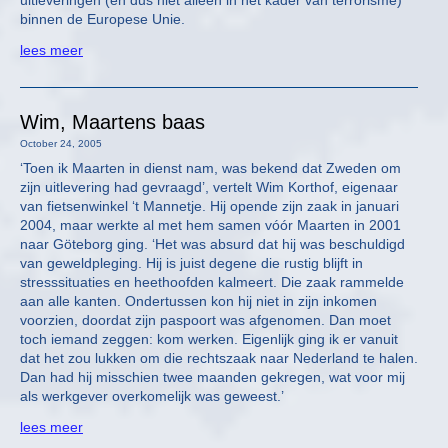
uitleveringen (en dus niet alleen in het kader van terrorisme)
binnen de Europese Unie.
lees meer
Wim, Maartens baas
October 24, 2005
‘Toen ik Maarten in dienst nam, was bekend dat Zweden om
zijn uitlevering had gevraagd’, vertelt Wim Korthof, eigenaar
van fietsenwinkel ‘t Mannetje. Hij opende zijn zaak in januari
2004, maar werkte al met hem samen vóór Maarten in 2001
naar Göteborg ging. ‘Het was absurd dat hij was beschuldigd
van geweldpleging. Hij is juist degene die rustig blijft in
stresssituaties en heethoofden kalmeert. Die zaak rammelde
aan alle kanten. Ondertussen kon hij niet in zijn inkomen
voorzien, doordat zijn paspoort was afgenomen. Dan moet
toch iemand zeggen: kom werken. Eigenlijk ging ik er vanuit
dat het zou lukken om die rechtszaak naar Nederland te halen.
Dan had hij misschien twee maanden gekregen, wat voor mij
als werkgever overkomelijk was geweest.’
lees meer