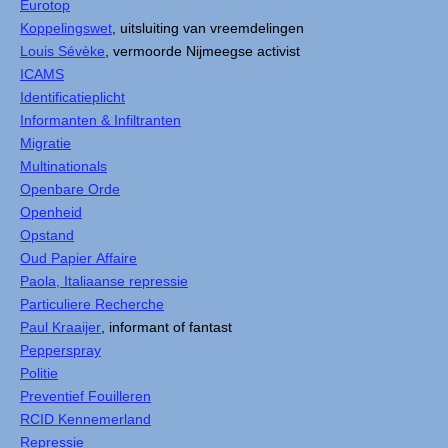
Eurotop
Koppelingswet
, uitsluiting van vreemdelingen
Louis Sévèke
, vermoorde Nijmeegse activist
ICAMS
Identificatieplicht
Informanten & Infiltranten
Migratie
Multinationals
Openbare Orde
Openheid
Opstand
Oud Papier Affaire
Paola, Italiaanse repressie
Particuliere Recherche
Paul Kraaijer
, informant of fantast
Pepperspray
Politie
Preventief Fouilleren
RCID Kennemerland
Repressie