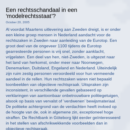
Een rechtsschandaal in een
‘modelrechtsstaat’?
October 20, 2005
Al voordat Maartens uitlevering aan Zweden dreigt, is er onder
een kleine groep mensen in Nederland aandacht voor de
rechtszaken in Zweden naar aanleiding van de Eurotop. Een
groot deel van de ongeveer 1100 tijdens de Eurotop
gearresteerde personen is vrij snel, zonder aanklacht,
vrijgelaten. Een deel van hen, niet-Zweden, is uitgezet naar
het land van herkomst, onder meer naar Noorwegen,
Denemarken, Duitsland, Engeland en Nederland. Uiteindelijk
zijn ruim zestig personen veroordeeld voor hun vermeende
aandeel in de rellen. Hun rechtszaken waren niet bepaald
toonbeelden van objectieve rechtspraak. Uitspraken zijn
inconsistent, in verschillende gevallen gebaseerd op
verklaringen van aantoonbaar onbetrouwbare politiegetuigen,
alsook op basis van vervalst of ‘verdwenen’ bewijsmateriaal.
De politieke achtergrond van de verdachten heeft invloed op
de hoogte van de, ook in algemene zin, exceptioneel hoge
straffen. De Rechtbank in Göteborg lijkt eerder geïnteresseerd
in het stellen van afschrikwekkende voorbeelden dan in
objectieve rechtspraak.