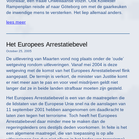
Voorwaar, een fraaie Orwelliaanse volzin. Ook Kollektief
Rampenplan reisde af naar Göteborg om met de gaarkeuken
de inwendige mens te versterken. Het liep allemaal anders.
lees meer
Het Europees Arrestatiebevel
October 25, 2005
De uitlevering van Maarten vond nog plaats onder de ‘oude’
wetgeving rondom uitleveringen. Vanaf mei 2004 is deze
wetgeving met de komst van het Europees Arrestatiebevel flink
aangepast. De termijn is verkort, de minister van Justitie komt
er niet meer aan te pas en voor veel misdrijven geldt niet
langer dat ze in beide landen strafbaar moeten zijn gesteld.
Het Europees Arrestatiebevel is een van de maatregelen die
de lidstaten van de Europese Unie snel na de aanslagen van
11 september 2001 hebben aangenomen om daadkracht te
laten zien tegen het terrorisme. Toch heeft het Europees
Arrestatiebevel daar minder mee te maken dan de
regeringsleiders ons destijds deden voorkomen. In feite is het
een algemene maatregel, die van toepassing is op alle