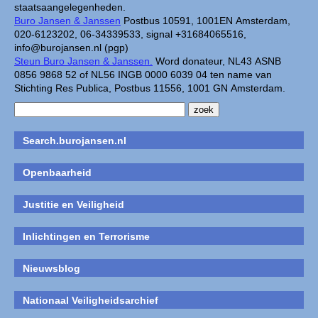
staatsaangelegenheden.
Buro Jansen & Janssen
Postbus 10591, 1001EN Amsterdam,
020-6123202, 06-34339533, signal +31684065516,
info@burojansen.nl (pgp)
Steun Buro Jansen & Janssen.
Word donateur, NL43 ASNB
0856 9868 52 of NL56 INGB 0000 6039 04 ten name van
Stichting Res Publica, Postbus 11556, 1001 GN Amsterdam.
Search.burojansen.nl
Openbaarheid
Justitie en Veiligheid
Inlichtingen en Terrorisme
Nieuwsblog
Nationaal Veiligheidsarchief