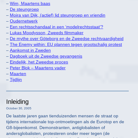
–
Wim, Maartens baas
–
De steungroep
–
Moira van Dijk, (actief) lid steungroep en vriendin
–
Oudernetwerk
–
Een rechtsschandaal in een ‘modelrechtsstaat’?
–
Lukas Moodysson, Zweeds filmmaker
–
De mythe over Göteborg en de Zweedse rechtvaardigheid
–
The Enemy within: EU plannen tegen grootschalig protest
–
Aankomst in Zweden
–
Dagboek uit de Zweedse gevangenis
–
Eindelijk, het Zweedse proces
–
Peter Blok – Maartens vader
–
Maarten
–
Tijdlijn
Inleiding
October 30, 2005
De laatste jaren gaan tienduizenden mensen de straat op
tijdens internationale top-ontmoetingen als de Eurotop en de
G8-bijeenkomst. Demonstranten, antiglobalisten of
andersglobalisten, protesteren onder meer tegen (de