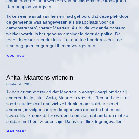
omdat daar de medewerkers van de Neder­landse kookgroep
Rampenplan verblijven.
‘Ik ken een aantal van hen en had gehoord dat deze plek door
de gemeente was aangewezen als slaapplaats voor de
demonstranten’, vertelt Maarten. Als hij de volgende ochtend
wakker wordt, is het gebouw omsingeld door de politie. De
reden hiervoor is onduidelijk. Tot dan toe hadden zich in de
stad nog geen ongeregeldheden voorgedaan.
lees meer
Anita, Maartens vriendin
October 28, 2005
‘Ik ben ervan overtuigd dat Maarten is aangeklaagd omdat hij
anderen hielp’, stelt Anita, Maartens vriendin. ‘Iemand die in dit
soort situaties niet aan zichzelf denkt maar solidair is met
anderen, is volgens mij in de ogen van de politie het meest
gevaarlijk. Ik denk dat ze wilden laten zien dat anderen niet zo
solidair met hem zouden zijn. Dat is dan flink tegengevallen.’
lees meer