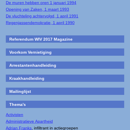
De muren hebben oren 1 januari 1994
Opening van Zaken, 1 maart 1993
De vluchteling achtervolgd, 1 april 1991
Regenjassendemokratie, 1 april 1990
Referendum WIV 2017 Magazine
Voorkom Vernietiging
Arrestantenhandleiding
Kraakhandleiding
Mailinglijst
Thema's
Activisten
Administratieve Apartheid
Adrian Franks
, infiltrant in actiegroepen