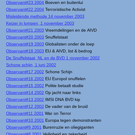
Observant#23 2004
Boeven en buitenlui
Observant#22 2004
Terroristische Activist
Misleidende methode 14 november 2003
Keizer in lompen, 1 november 2003
Observant#21 2003
Vreemdelingen en de AIVD
Observant#20 2003
Snuffelstaat
Observant#19 2003
Globalisten onder de loep
Observant#18 2003
EU & AIVD, list & bedrog
De Snuffelstaat, NL en de BVD 1 november 2002
Schone schijn, 1 juni 2002
Observant#17 2002
Schone Schijn
Observant#16 2002
EU Europol snuffelen
Observant#15 2002
Politie betaalt studie
Observant#14 2002
Op jacht naar links
Observant#13 2002
IMSI DNA BVD kip
Observant#12 2002
De vader van de bruid
Observant#11 2001
War on Terror
Observant#10 2001
Europa tegen demonstranten
Observant#9 2001
Burenruzie en oliegiganten
Observant#8 2001
Veiligheid en zekerheid