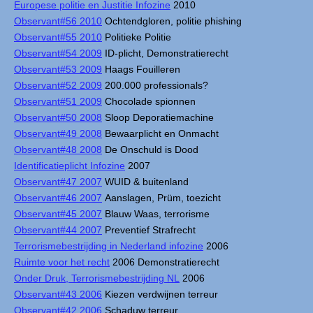
Europese politie en Justitie Infozine
2010
Observant#56 2010
Ochtendgloren, politie phishing
Observant#55 2010
Politieke Politie
Observant#54 2009
ID-plicht, Demonstratierecht
Observant#53 2009
Haags Fouilleren
Observant#52 2009
200.000 professionals?
Observant#51 2009
Chocolade spionnen
Observant#50 2008
Sloop Deporatiemachine
Observant#49 2008
Bewaarplicht en Onmacht
Observant#48 2008
De Onschuld is Dood
Identificatieplicht Infozine
2007
Observant#47 2007
WUID & buitenland
Observant#46 2007
Aanslagen, Prüm, toezicht
Observant#45 2007
Blauw Waas, terrorisme
Observant#44 2007
Preventief Strafrecht
Terrorismebestrijding in Nederland infozine
2006
Ruimte voor het recht
2006 Demonstratierecht
Onder Druk, Terrorismebestrijding NL
2006
Observant#43 2006
Kiezen verdwijnen terreur
Observant#42 2006
Schaduw terreur