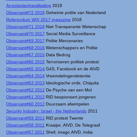
Arrestantenhandleiding
2018
Observant#72 2018
Geheime politie van Nederland
Referendum WIV 2017 magazine
2018
Observant#71 2018
Niet Transparante Wetenschap
Observant#70 2017
Social Media Surveillance
Observant#69 2017
Politie Mercenaries
Observant#68 2016
Wetenschappers en Politie
Observant#67 2015
Data Bedrog
Observant#66 2015
Terroriseren politiek protest
Observant#65 2014
G4S, Facebook en de AIVD
Observant#64 2014
Vreemdelingendetentie
Observant#63 2013
Ideologische orde, Chiquita
Observant#62 2012
De Psyche van een Mol
Observant#61 2012
RID bespioneert jongeren
Observant#60 2012
Duurzaam afwimpelen
Security Industry: Israel - the Netherlands
2011
Observant#59 2011
RID protest Twente
Observant#58 2011
Kraaijer, AIVD, De Telegraaf
Observant#57 2011
Shell, imago AIVD, India