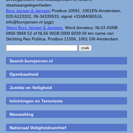
staatsaangelegenheden.
Buro Jansen & Janssen
Postbus 10591, 1001EN Amsterdam,
020-6123202, 06-34339533, signal +31684065516,
info@burojansen.nl (pgp)
Steun Buro Jansen & Janssen.
Word donateur, NL43 ASNB
0856 9868 52 of NL56 INGB 0000 6039 04 ten name van
Stichting Res Publica, Postbus 11556, 1001 GN Amsterdam.
Search.burojansen.nl
Openbaarheid
Justitie en Veiligheid
Inlichtingen en Terrorisme
Nieuwsblog
Nationaal Veiligheidsarchief