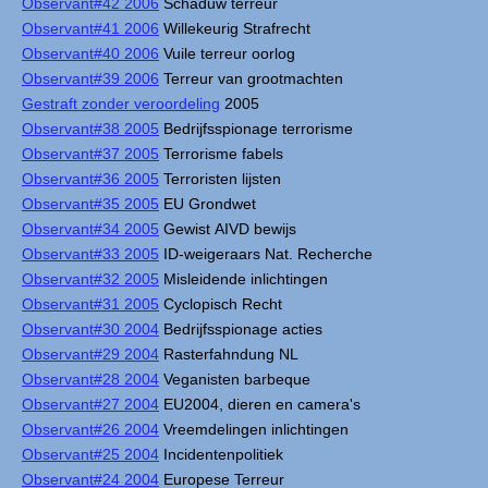
Observant#42 2006
Schaduw terreur
Observant#41 2006
Willekeurig Strafrecht
Observant#40 2006
Vuile terreur oorlog
Observant#39 2006
Terreur van grootmachten
Gestraft zonder veroordeling
2005
Observant#38 2005
Bedrijfsspionage terrorisme
Observant#37 2005
Terrorisme fabels
Observant#36 2005
Terroristen lijsten
Observant#35 2005
EU Grondwet
Observant#34 2005
Gewist AIVD bewijs
Observant#33 2005
ID-weigeraars Nat. Recherche
Observant#32 2005
Misleidende inlichtingen
Observant#31 2005
Cyclopisch Recht
Observant#30 2004
Bedrijfsspionage acties
Observant#29 2004
Rasterfahndung NL
Observant#28 2004
Veganisten barbeque
Observant#27 2004
EU2004, dieren en camera's
Observant#26 2004
Vreemdelingen inlichtingen
Observant#25 2004
Incidentenpolitiek
Observant#24 2004
Europese Terreur