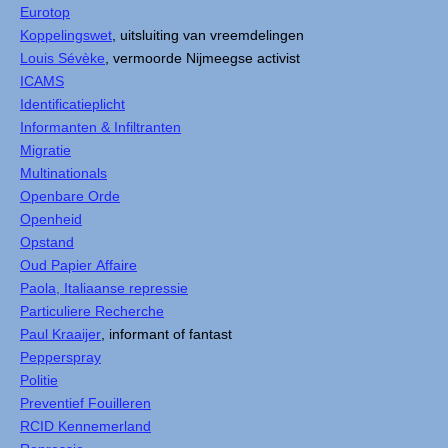
Eurotop
Koppelingswet
, uitsluiting van vreemdelingen
Louis Sévèke
, vermoorde Nijmeegse activist
ICAMS
Identificatieplicht
Informanten & Infiltranten
Migratie
Multinationals
Openbare Orde
Openheid
Opstand
Oud Papier Affaire
Paola, Italiaanse repressie
Particuliere Recherche
Paul Kraaijer
, informant of fantast
Pepperspray
Politie
Preventief Fouilleren
RCID Kennemerland