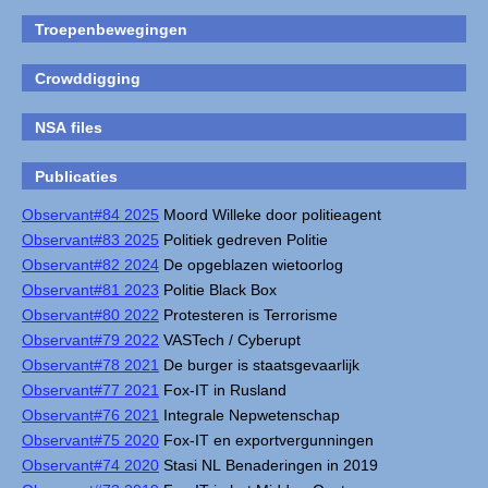
Troepenbewegingen
Crowddigging
NSA files
Publicaties
Observant#84 2025
Moord Willeke door politieagent
Observant#83 2025
Politiek gedreven Politie
Observant#82 2024
De opgeblazen wietoorlog
Observant#81 2023
Politie Black Box
Observant#80 2022
Protesteren is Terrorisme
Observant#79 2022
VASTech / Cyberupt
Observant#78 2021
De burger is staatsgevaarlijk
Observant#77 2021
Fox-IT in Rusland
Observant#76 2021
Integrale Nepwetenschap
Observant#75 2020
Fox-IT en exportvergunningen
Observant#74 2020
Stasi NL Benaderingen in 2019