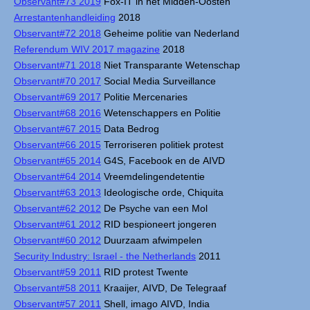
Observant#73 2019
Fox-IT in het Midden-Oosten
Arrestantenhandleiding
2018
Observant#72 2018
Geheime politie van Nederland
Referendum WIV 2017 magazine
2018
Observant#71 2018
Niet Transparante Wetenschap
Observant#70 2017
Social Media Surveillance
Observant#69 2017
Politie Mercenaries
Observant#68 2016
Wetenschappers en Politie
Observant#67 2015
Data Bedrog
Observant#66 2015
Terroriseren politiek protest
Observant#65 2014
G4S, Facebook en de AIVD
Observant#64 2014
Vreemdelingendetentie
Observant#63 2013
Ideologische orde, Chiquita
Observant#62 2012
De Psyche van een Mol
Observant#61 2012
RID bespioneert jongeren
Observant#60 2012
Duurzaam afwimpelen
Security Industry: Israel - the Netherlands
2011
Observant#59 2011
RID protest Twente
Observant#58 2011
Kraaijer, AIVD, De Telegraaf
Observant#57 2011
Shell, imago AIVD, India