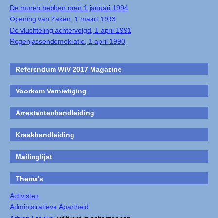
De muren hebben oren 1 januari 1994
Opening van Zaken, 1 maart 1993
De vluchteling achtervolgd, 1 april 1991
Regenjassendemokratie, 1 april 1990
Referendum WIV 2017 Magazine
Voorkom Vernietiging
Arrestantenhandleiding
Kraakhandleiding
Mailinglijst
Thema's
Activisten
Administratieve Apartheid
Adrian Franks
, infiltrant in actiegroepen