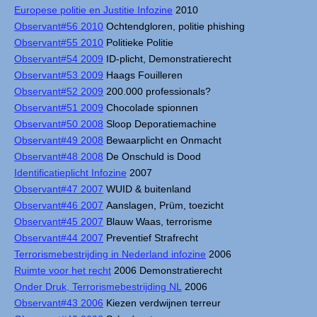
Europese politie en Justitie Infozine
2010
Observant#56 2010
Ochtendgloren, politie phishing
Observant#55 2010
Politieke Politie
Observant#54 2009
ID-plicht, Demonstratierecht
Observant#53 2009
Haags Fouilleren
Observant#52 2009
200.000 professionals?
Observant#51 2009
Chocolade spionnen
Observant#50 2008
Sloop Deporatiemachine
Observant#49 2008
Bewaarplicht en Onmacht
Observant#48 2008
De Onschuld is Dood
Identificatieplicht Infozine
2007
Observant#47 2007
WUID & buitenland
Observant#46 2007
Aanslagen, Prüm, toezicht
Observant#45 2007
Blauw Waas, terrorisme
Observant#44 2007
Preventief Strafrecht
Terrorismebestrijding in Nederland infozine
2006
Ruimte voor het recht
2006 Demonstratierecht
Onder Druk, Terrorismebestrijding NL
2006
Observant#43 2006
Kiezen verdwijnen terreur