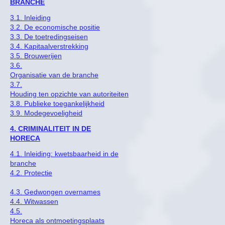
BRANCHE
3.1. Inleiding
3.2. De economische positie
3.3. De toetredingseisen
3.4. Kapitaalverstrekking
3.5. Brouwerijen
3.6.
Organisatie van de branche
3.7.
Houding ten opzichte van autoriteiten
3.8. Publieke toegankelijkheid
3.9. Modegevoeligheid
4. CRIMINALITEIT IN DE
HORECA
4.1. Inleiding: kwetsbaarheid in de
branche
4.2. Protectie
4.3. Gedwongen overnames
4.4. Witwassen
4.5.
Horeca als ontmoetingsplaats