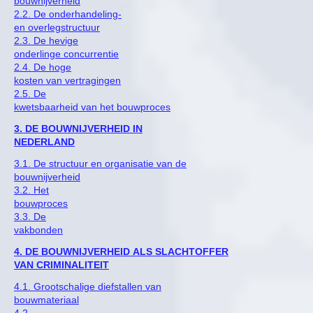
bouwnijverheid
2.2. De onderhandeling-
en overlegstructuur
2.3. De hevige
onderlinge concurrentie
2.4. De hoge
kosten van vertragingen
2.5. De
kwetsbaarheid van het bouwproces
3. DE BOUWNIJVERHEID IN
NEDERLAND
3.1. De structuur en organisatie van de
bouwnijverheid
3.2. Het
bouwproces
3.3. De
vakbonden
4. DE BOUWNIJVERHEID ALS SLACHTOFFER
VAN CRIMINALITEIT
4.1. Grootschalige diefstallen van
bouwmateriaal
4.2.