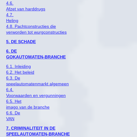
4.6.
Afzet van harddrugs
4.7.
Heling
4.8. Pachtconstructies die
verworden tot wurgconstructies
5. DE SCHADE
6. DE
GOKAUTOMATEN-BRANCHE
6.1. Inleiding
6.2. Het beleid
6.3. De
speelautomatenmarkt algemeen
6.4.
Voorwaarden en vergunningen
6.5. Het
imago van de branche
6.6. De
VAN
7. CRIMINALITEIT IN DE
SPEELAUTOMATEN-BRANCHE