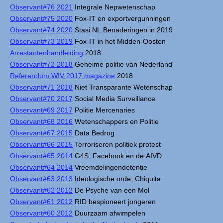
Observant#76 2021
Integrale Nepwetenschap
Observant#75 2020
Fox-IT en exportvergunningen
Observant#74 2020
Stasi NL Benaderingen in 2019
Observant#73 2019
Fox-IT in het Midden-Oosten
Arrestantenhandleiding
2018
Observant#72 2018
Geheime politie van Nederland
Referendum WIV 2017 magazine
2018
Observant#71 2018
Niet Transparante Wetenschap
Observant#70 2017
Social Media Surveillance
Observant#69 2017
Politie Mercenaries
Observant#68 2016
Wetenschappers en Politie
Observant#67 2015
Data Bedrog
Observant#66 2015
Terroriseren politiek protest
Observant#65 2014
G4S, Facebook en de AIVD
Observant#64 2014
Vreemdelingendetentie
Observant#63 2013
Ideologische orde, Chiquita
Observant#62 2012
De Psyche van een Mol
Observant#61 2012
RID bespioneert jongeren
Observant#60 2012
Duurzaam afwimpelen