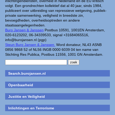
inlichtingendiensten, overheid in Nederland en de EU kritisch
volgt. Een grondrechten kollektief dat al 40 jaar, sinds 1984,
publiceert over uitbreiding van repressieve wetgeving, publiek-
private samenwerking, veiligheid in breedste zin,
bevoegdheden, overheidsoptreden en andere
staatsaangelegenheden.
Buro Jansen & Janssen
Postbus 10591, 1001EN Amsterdam,
020-6123202, 06-34339533, signal +31684065516,
info@burojansen.nl (pgp)
Steun Buro Jansen & Janssen.
Word donateur, NL43 ASNB
0856 9868 52 of NL56 INGB 0000 6039 04 ten name van
Stichting Res Publica, Postbus 11556, 1001 GN Amsterdam.
Search.burojansen.nl
Openbaarheid
Justitie en Veiligheid
Inlichtingen en Terrorisme