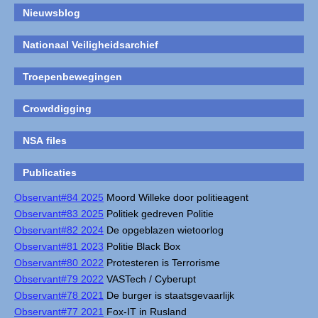
Nieuwsblog
Nationaal Veiligheidsarchief
Troepenbewegingen
Crowddigging
NSA files
Publicaties
Observant#84 2025
Moord Willeke door politieagent
Observant#83 2025
Politiek gedreven Politie
Observant#82 2024
De opgeblazen wietoorlog
Observant#81 2023
Politie Black Box
Observant#80 2022
Protesteren is Terrorisme
Observant#79 2022
VASTech / Cyberupt
Observant#78 2021
De burger is staatsgevaarlijk
Observant#77 2021
Fox-IT in Rusland