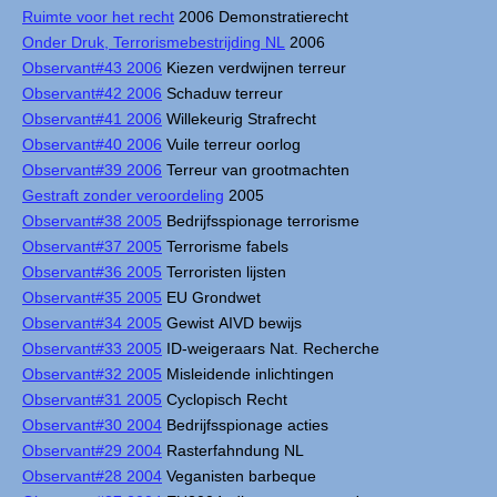
Ruimte voor het recht
2006 Demonstratierecht
Onder Druk, Terrorismebestrijding NL
2006
Observant#43 2006
Kiezen verdwijnen terreur
Observant#42 2006
Schaduw terreur
Observant#41 2006
Willekeurig Strafrecht
Observant#40 2006
Vuile terreur oorlog
Observant#39 2006
Terreur van grootmachten
Gestraft zonder veroordeling
2005
Observant#38 2005
Bedrijfsspionage terrorisme
Observant#37 2005
Terrorisme fabels
Observant#36 2005
Terroristen lijsten
Observant#35 2005
EU Grondwet
Observant#34 2005
Gewist AIVD bewijs
Observant#33 2005
ID-weigeraars Nat. Recherche
Observant#32 2005
Misleidende inlichtingen
Observant#31 2005
Cyclopisch Recht
Observant#30 2004
Bedrijfsspionage acties
Observant#29 2004
Rasterfahndung NL
Observant#28 2004
Veganisten barbeque