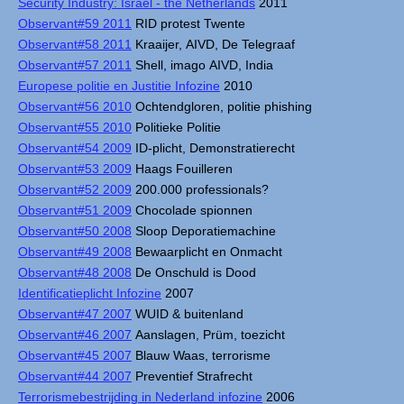
Security Industry: Israel - the Netherlands
2011
Observant#59 2011
RID protest Twente
Observant#58 2011
Kraaijer, AIVD, De Telegraaf
Observant#57 2011
Shell, imago AIVD, India
Europese politie en Justitie Infozine
2010
Observant#56 2010
Ochtendgloren, politie phishing
Observant#55 2010
Politieke Politie
Observant#54 2009
ID-plicht, Demonstratierecht
Observant#53 2009
Haags Fouilleren
Observant#52 2009
200.000 professionals?
Observant#51 2009
Chocolade spionnen
Observant#50 2008
Sloop Deporatiemachine
Observant#49 2008
Bewaarplicht en Onmacht
Observant#48 2008
De Onschuld is Dood
Identificatieplicht Infozine
2007
Observant#47 2007
WUID & buitenland
Observant#46 2007
Aanslagen, Prüm, toezicht
Observant#45 2007
Blauw Waas, terrorisme
Observant#44 2007
Preventief Strafrecht
Terrorismebestrijding in Nederland infozine
2006