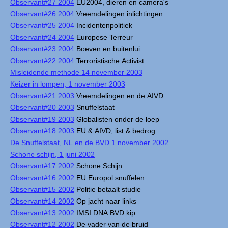
Observant#27 2004
EU2004, dieren en camera's
Observant#26 2004
Vreemdelingen inlichtingen
Observant#25 2004
Incidentenpolitiek
Observant#24 2004
Europese Terreur
Observant#23 2004
Boeven en buitenlui
Observant#22 2004
Terroristische Activist
Misleidende methode 14 november 2003
Keizer in lompen, 1 november 2003
Observant#21 2003
Vreemdelingen en de AIVD
Observant#20 2003
Snuffelstaat
Observant#19 2003
Globalisten onder de loep
Observant#18 2003
EU & AIVD, list & bedrog
De Snuffelstaat, NL en de BVD 1 november 2002
Schone schijn, 1 juni 2002
Observant#17 2002
Schone Schijn
Observant#16 2002
EU Europol snuffelen
Observant#15 2002
Politie betaalt studie
Observant#14 2002
Op jacht naar links
Observant#13 2002
IMSI DNA BVD kip
Observant#12 2002
De vader van de bruid