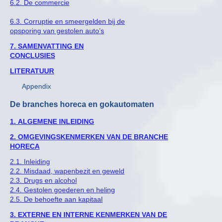
6.2. De commercie
6.3. Corruptie en smeergelden bij de
opsporing van gestolen auto’s
7. SAMENVATTING EN
CONCLUSIES
LITERATUUR
Appendix
De branches horeca en gokautomaten
1. ALGEMENE INLEIDING
2. OMGEVINGSKENMERKEN VAN DE BRANCHE
HORECA
2.1. Inleiding
2.2. Misdaad, wapenbezit en geweld
2.3. Drugs en alcohol
2.4. Gestolen goederen en heling
2.5. De behoefte aan kapitaal
3. EXTERNE EN INTERNE KENMERKEN VAN DE