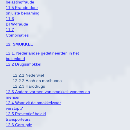
belastingfraude
11.5 Fraude door
onjuiste benaming
11.6
BTW-fraude
11.7
Combinaties
12. SMOKKEL
12.1. Nederlandse gedetineerden in het
buitenland
12.2 Drugssmokkel
12.2.1 Nederwiet
12.2.2 Hash en marihuana
12.2.3 Harddrugs
12.3 Andere vormen van smokkel: wapens en
mensen
12.4 Waar zit de smokkelwaar
verstopt?
12.5 Preventief beleid
transporteurs
12.6 Corruptie