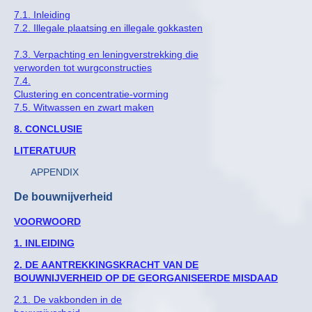
7.1. Inleiding
7.2. Illegale plaatsing en illegale gokkasten
7.3. Verpachting en leningverstrekking die
verworden tot wurgconstructies
7.4.
Clustering en concentratie-vorming
7.5. Witwassen en zwart maken
8. CONCLUSIE
LITERATUUR
APPENDIX
De bouwnijverheid
VOORWOORD
1. INLEIDING
2. DE AANTREKKINGSKRACHT VAN DE
BOUWNIJVERHEID OP DE GEORGANISEERDE MISDAAD
2.1. De vakbonden in de